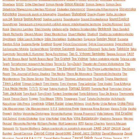
Shoelace
SIGIC
Silke Eberhard
Simon Kenda
Simon Klavžar
Simon Segers
Simon Šerc
Slovenska
Skladišče/Magazzino LIbertas FEstival
Slobodan Valentinčič
Slovenska filharmonija
Kinoteka
Sluhodvod
Slovenski punk in fotografija
Slowfoam
Snarky Puppy
Sofia Jernberg
Sonica
son:DA
Sophie Agnel
Sophie Lorenz
Soundcamp
Sound Disobedience
Sound Explicit
Soundtrips
Sporazum o trgovinskih vidikih pravic intelektualne lastnine
Srečko Kosovel
Ssm
Steklenik
Kosk
Stanimir Lambov
Staš Vrenko
stefano pilla
Stefano Scodanibbio
Sten Sandell
Steph Richards
Steven Moser
Stian Westerhus
Stuart Walker
Studio 8
Studio za sodobno glasbo
Styröfoam
Ståle Liavik Solberg
Ståle Storløkken
Subburben
Sujevera
Sunday Noise
Susana
Santos Silva
Suzana Kajba
Svetlost
Svojat
Sylvie Courvoisier
Sylvie Courvosiere
Synesthetic4
Taktišče
Szilveszter Miklós
Szilárd Mezei
Szymon Gasiorek
Séamus O'Donnell
Taiko Saito
Taku
Sugimoto
Tancrède D. Kummer
Tanja Feichtmair
Tao G. Vrhovec Sambolec
Tapiwa Svosve
TASF
Tea Vidmar
Tač-Mi Brass Band
TačMi Brass Band
Tea Grahek
Teden sodobne glasbe
Telesa vode
Tepih
Terraformer research facilities
Terrie Ex
Tery Žeželj
Theater der Freien Volksbühne
The
Attic
The Big Yes
The Canyon Observer
The Elephant
The Ex
The Flying Luttenbachers
The Green
Room
The Journal of Sonic Studies
The Necks
There Be Monsters
Theremidi Orchestra
The
Rezidentess
The Stone Series
The Third Guy
Thomas Johansson
Thuluth
Tijana Stanković
Tilen Lebar
Tilman Urbach
Timi Vremc
Timi Vremec
Tina Lešničar
Tine Vrabič
Tisa & Mojca
Tomaž Grom
Tisa Neža Herlec
TiTiTi
TO)pot
Tobija Hudnik
Tomeka Reid
Tomislav Vrečar
Tom Jackson
Tony Buck
Tony Elieh
Torben Snekkestad
Torto Editions
Tour De Brass
Tremoneta
Tresk
Trevor Dunn
Trigger
Trio Weave
TRIPs
Tropiques
Trus!
Tututu Orchestra
Uchihashi
Urban Kušar
Kazuhisa
Udo Preis
Umdhlebi
Urban Mihevc
Uroš Rojko
Urša Rahne
Urška Preis
Ute Wasserman
Ute Wassermann
V-F-X
Valentina Prete
Vanessa Nina Borsan
Vasco Trilla
Vasko
Vid Drašler
Pregelj
Velkro
Veronika Dintinjana
Veronika Kumar
Vesna Pisarovič
Vida Vatovec
Vitja Balžalorsky
Vid Salmič
Vinko Globokar
Vira
Vita Kobal
Vital Role
Vladimir Tarasov
Werner
Penzel
Weronika Partyka
William Parker
Wolf Lepenies
WTO
Xavier Charles
Yannis Maizan
Yanoosh
Yii
Young Mothers
Zakon o avtorski in sorodnih pravicah
ZARŠ
ZASP
ZASUK
Zavod
Zavod Cona
Bunker
Zavod Carnica
Zavod GONG
Zavod Jazz Cerkno
Zavod Masovna
Zavod
Zavod Sploh
Murmur
Zavod P.A.R.A.S.I.T.E.
Zavod Radio Študent
Zavod Zlitina
Zergon
ZEZ