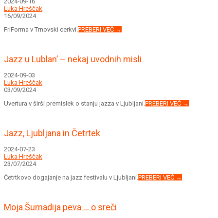
2024-09-16
Luka Hreščak
16/09/2024
FriForma v Trnovski cerkvi.
PREBERI VEČ →
Jazz u Lublan’ – nekaj uvodnih misli
2024-09-03
Luka Hreščak
03/09/2024
Uvertura v širši premislek o stanju jazza v Ljubljani.
PREBERI VEČ →
Jazz, Ljubljana in Četrtek
2024-07-23
Luka Hreščak
23/07/2024
Četrtkovo dogajanje na jazz festivalu v Ljubljani.
PREBERI VEČ →
Moja Šumadija peva … o sreči