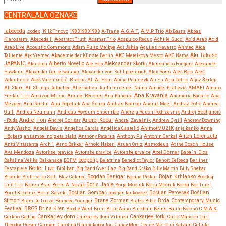
CENTRALALA OZNAKE
.abeceda
.codex
1912 Trnovo
198319831983
A-Trane
A.G.A.T.
A.M.P. Trio
Ab Baars
Abbas
Kiarostami
Abeceda II
Abstract Truth
Acamar Trio
Acapulco Redux
Achille Succi
Acid Arab
Acid
Arab Live
Acoustic Commons
Adam Pultz Melbye
Adi Jakša
Aguiles Navarro
Ahmed
Aida
Talliente
Ajk Vremec
Akademie der Künste Berlin
AKC Metelkova Mesto
AKC Nama
Aki Takase
JAPANIC
Aksioma
Alberto Novello
Ale Hop
Aleksandar Škorić
Alessandro Fongaro
Alexander
Hawkins
Alexander Lauterwasser
Alexander von Schlippenbach
Alex Ross
Aleš Rojc
Aleš
Valentinčič
Aleš Valentinčič- Brdonč
Ali Al-Hout
Alicia Pilarczyk
Ali En
Alja Petric
Aljaž Škrlep
All Stars
All Strings Detached
Alternativni kulturni center Nama
Amadej Kraljevič
AMAEI
Amaro
Ana Kravanja
Freitas Trio
Amazon Music
Amulet Records
Ana Kandare
Anamaria Bagarić
Ana
Mezgec
Ana Pandur
Ana Pepelnik
Ana Ščuka
Andras Bodrogi
Andraž Mazi
Andraž Polič
Andrea
Gulli
Andrea Neumann
Andreas Røysum Ensemble
Andreja Rauch Podrzavnik
Andrej Boštjančič
Andrej Fon
Andrej Kobal
- Ruda
Andrej Goričar
Andrej Zavašnik
Andrew Cyrill
Andrew Downing
Andy Warhol
Angela Davis
Angelica Garcia
Angélica Castelló
AnimotMUZIK
anja banko
Anna
Anton Lorenzutti
Högberg
ansambel nojzeta slaka
Anthony Pateras
Anthony Pu
Antonin Gerbal
Antti Virtaranta
Arch 1
Arno Bakker
Arnold Haberl
Aruan Ortiz
Asmodeus
At the Coach House
Ava Mendoza
Avtorkse pravice
Avtorske pravice
Avtorske prvaice
Axel Dörner
Baba ‘n’ Dica
beepblip
Bakalina Velika
Balkanada
BCFM
Beletrina
Benedict Taylor
Benoit Delbecq
Berliner
Better Live
Festspiele
Bibliban
Big Band Gverillaz
Big Band Krško
Billy Martin
Billy Shebar
Bojan Krhlanko
Biodukt
Bistrica ob Sotli
Blaž Celarec
Bogdan Benigar
Bojana Piškur
Bootleg
Boris Janje
Unit Trio
Bop en Bras
Boris A. Novak
Borja Močink
Borja Močnik
Borka
Bor Turel
Boštjan
Borut Kržišnik
Borut Savski
Boštjan Gombač
boštjan leskovšek
Boštjan Perovšek
Simon
Brane Zorman
Bram De Looze
Brandee Younger
Bratko Bibič
Brda Contemporary Music
Festival
BRGS
Brina Kren
Brodie West
Bruit
Bruit Asso
Burkhard Beins
Bálint Bolcsó
C.M.A.K.
Cankarjev dom
Cerkno
Cadlag
Cankarjev dom Vrhnika
Cankarjevi torki
Carlo Mascoli
Carl
Theodor Dreyer
Carmen
Carolina Giannakopoulou
Casey Moir
Cecile McLorin Salvant
Cellule