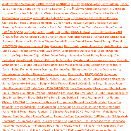
Cene Resnik
Centralala
d’Intervention Metamkine
CGP Impro
Chad Taylor
Cham Saloum
Chanel
Chris Pitsiokos
Zero
Chiao-Hua Chang
Chimera
Chris Eckman
Christian Calcagnile
Christian
Lillinger
Christine Schörkhuber
Christof Kurzmann
Chromatic Vortex
Circle of Pax
Circolo
Controtempo
Cirkokrog
Cirkulacija 2
City of Asylum
City Of Women
Clarice Calvo-Pinsolle
Clarissa Durizotto
Claudio Contemporary
Clean Feed
Clockwork Voltage
Clockwork Voltage
Roaming Festival
code::source
Colin Black
Colin Petit
Cona
Cona Zavod
Concept Store Quartet
Confine Aperto
Copyright
Cortex
CP-AK
CPG
CP Unit
CRAM festival
CreativePowerGarage101
Creative Sources
Cristiana Fusillo
Cristián Alvear
Cukrarna
Czajka & Puchacz
Dag Erik Knedal
Andersen
Damon Locks
Daniele D'Agaro
Daniele Roccato
Daniel Studer
Daniel Teruggi
Daniel
Thompson
Dan Peter Sundland
Darcy Copeland
Darij Kreuh
Darius Jones Trio
Darla Smoking
Das
Minsk
Dave Holland
David Braun
David Lynch
David Roberts
David Verbuč
De Beren Gieren
Defonija
Dejan Berden
Dejan Koban
Dejan Požegar
delavnica
Derek Bailey
Detonacija
Die!
Goldstein
Diego Caicedo
Dietrich Petzold
digitalni vlak
Digitalni vlak za slovensko glasbo
Disorder
at the Border
DJ Illvibe
DobiaLab
Dobialabel
Dobimo se pred Škucem
Dolphins into the future
Domen Bohte
Domen Gnezda
Domingo
DomingoPaal Nilsen-Love
Dora Attila
Dorothy Ashby
Druga godba
Drago Ivanuša
Drašler / Resnik / Drašler Trio
drevo
Droit d’auteu
Drugstore
drumbooty
DrummingCellist
Dré A. Hočevar
Dré Hočevar
DUF
Dunaj
Dušan Rogelj
dziga vertov
Eating Sports
ebe
Echoraum
Ecliptic
Eddie Prevost
Edin Zubčević
Edith Steyer
Eduardo Raon
Efim Brailovskiy
EJN
Elder Ones
Elena Kakaliagou
Elias Stemeseder
Elisa Ulian
Ellen Arkrbro
Elvis Homan
ELX Triptih
Emanat
Emil Gross
Emilio Gordoa
Ente Tapes
Equilibrium as insta_bility
Eray Sertaç Ersayin
Ergod
Erika Sofia Sollo
Erland Dahlen
Ernesto Rodrigues
Ernst Florens
Etceteral
Chladni
EU
Eugene Chadbourne
Europe Jazz Network
Eva Mulej Vrabič
Evano
Eva
Ostanek
Evropocentrizem
Farida Amadou
Feecho Duo
Felix Henkelhausen
female:pressure
Fernand Egid
Ferran Fages
Festival 1912 Trnovo
Festival GONG
Festival Ment
Field Notes
Filip
Šijanec
Fire!
Fish Wool
Flavio Zanuttini
Florian Stoffner
Florian Walter
FMR Records
FM Sprehodi
Footprints
Forum nove glasbe
Fourklor
Frame Trio
Francesco Cusa
Francesco Ivone
Francesco
Naibo
Francois Couperin
Francois Houle
Frank Rosaly
Fred Frith
FreeForms
Freequestra
Free
FriForma
Stellar Trio
Fresh Dust Trio
Fri-Fru-Fra
FriFormA\V
Fulco Ottervanger
Félicie