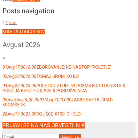
Posts navigation
1
2
Next
KOLEDAR DOGODKOV
Avgust 2026
01
Avg
17:00
18:00
ZBOROVANJE: NE-NASTOP ''POLETJE''
02
Avg
20:00
22:00
TOMAŽ GROM: KO BO
04
Avg
20:00
23:00
POLETNO V LUDI: 44 POEMS FOR TOURISTS &
POEZIJA BREZ PODLAGE & POSLUŠALNICA
05
Avg
(Avg 5)
20:30
07
(Avg 7)
23:00
GLASBE SVETA: GRAD
KROMBERK
28
Avg
19:00
23:00
ROJIŠČE #100: OHOLO!
PRIJAVI SE NA NAŠ OBVESTILNIK