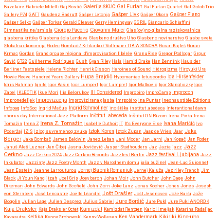
Gal Furlan
Bazelaire
Gabriele Mitelli
Gaj Bostič
Galerija ŠKUC
Gal Furlan Quartet
Gal Golob Trio
Gašper Livk
Gallery P74
GATT
Gaudenz Badrutt
Gašper Letonja
Gašper Okorn
Gašper Piano
Gašper Selko
Gašper Torkar
Gerald Cleaver
Gerry Hemingway
GGRIL
Giancarlo Schiaffini
Giovanni Maier
Gimnastika ne/smisla
Giorgio Pacorig
Glas(ov)no-gibalna raziskovalnica
glasbena kritika
Glasbena šola Lendava
Glasbeno društvo Uho
Glasbeno novinarstvo
Glasbe sveta
Globalna ekonomija
Godec
Gombač / Krhlanko / Vollmaier TIBIA SONORA
Goran Kajfeš
Goran
Krmac
Gordan
Grand groupe régional d'improvisation libérée
GranuRise
Gregor Podlogar
Grgur
Savić
GT22
Guilherme Rodrigues
Gush
Gyan Riley
Hala
Hamid Drake
Han Bennink
Haus der
Berliner Festspiele
Helene Richter
Henrik Olsson
Heroines of Sound
Hidrogizma
Hiroyuki Ura
Hupa Brajdič
Ida Hiršenfelder
Howie Reeve
Hundred Years Gallery
Hypomaniac
Ictuscordio
Idris Rahman
Ignite
Igor Bašin
Igor Lumpert
Igor Lumpret
Igor Matković
Igor Stangliczky
Igor
Zabel
IKLECTIK
Ikue Mori
Ilia Belorukov
Ill Considered
Improbiro
ImproCamp
Improcon
Improvizacija
Impronedeljek
Improvizirana glasba
Imrpobiro
Ina Puntar
Inexhaustible Editions
Infopaq
InfoSoc
Ingrid Mačus
Ingrid Schmoliner
ino šiška
institut .abedeca
Interantional dawn
chorus day
International Jazz Platform
Inštitut .abeceda
Inštitut ON Rizom
Irena Pivka
Irena
Irena Z. Tomažin
Tomažin
Irena Z
Isabelle Duthoit
iT
It's Everyone Else
Ivana Maričić
Ivo
Iztok Koren
Jaka
Poderžaj
IZIS
Izlog suvremenog zvuka
Iztok Zupan
Jaap de Vries
Jaar
Berger
Jaka Bombač
James Baldwin
Janez Leban
Jani Moder
Jan Jarni
Jan Kopač
Jan Roder
Jazz
Januš Aleš Luznar
Jan Čibej
Jasna Jovićević
Jasper Stadhouders
Jaz
Jazia
jazz
Cerkno
Jazz festival Ljubljana
Jazz Cerkno 2024
Jazz Cerkno Records
Jazzfest Berlin
Jazz
Inkubator
Jazzinty
Jazz Poetry Month
Jazz v Narodnem domu
jaša bužinel
Jean-Luc Guionnet
Jean Epstein
Jeanne Larrouturou
Jernej Babnik Romaniuk
Jernej Kaluža
Jez riley French
Jim
Black
Ji Youn Kang
jizah
Joel Grip
Joey baron
Johan Moir
John Butcher
John Cage
John
Dikeman
John Edwards
John Scofield
John Zorn
Joke Lanz
Jonas Kocher
Jones Jones
Joseph
Jošt Drašler
von Sternberg
José Lencastre
Joëlle Léandre
Jošt Jesenovec
Jože Barši
Jože
Jure Boršič
Bogolin
Julian Lage
Julien Desprez
Julius Gabriel
Jure Pukl
Jure Pukl ANOROK
Kaja Draksler
Kaja Draksler Octet
Kamizdat
Kamizdat Rentgen
Karlo Hmeljak
Katarina Radaljac
Kikiriki
Kino-uho
Kavasutra
Keltika
Kenny Grohowski
Kenny Wollesen
Ken Vandermark