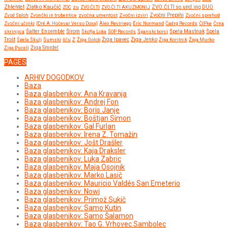
Zlatko Kaučič
Zhlehtet
ZOC
zu
ZVO.ČI.TI
ZVO.ČI.TI AKUZMONIJ
ZVO.ČI.TI so.und.ing DUO
Zvočni Prepihi
Zvod Sploh
Zvončki in trobentice
zvočna umentost
Zvočni izviri
Zvočni sprehod
Zvočni učinki
[Dré A. Hočevar Verso Doxa]
Àlex Reviriego
Éric Normand
Čadrg Records
ČIPke
Črna
Širom
skrinjica
Šalter Ensemble
Škofja Loka
ŠOP Records
Španski borci
Špela Mastnak
Špela
Žiga Ipavec
Trošt
Špela Škulj
Šumski
šču
Ž
Žiga Golob
Žiga Jenko
Žiga Koritnik
Žiga Murko
Žiga Pucelj
Žiga Smrdel
PAGES
ARHIV DOGODKOV
Baza
Baza glasbenikov: Ana Kravanja
Baza glasbenikov: Andrej Fon
Baza glasbenikov: Boris Janje
Baza glasbenikov: Boštjan Simon
Baza glasbenikov: Gal Furlan
Baza glasbenikov: Irena Z. Tomažin
Baza glasbenikov: Jošt Drašler
Baza glasbenikov: Kaja Draksler
Baza glasbenikov: Luka Zabric
Baza glasbenikov: Maja Osojnik
Baza glasbenikov: Marko Lasič
Baza glasbenikov: Mauricio Valdés San Emeterio
Baza glasbenikov: Nowi
Baza glasbenikov: Primož Sukič
Baza glasbenikov: Samo Kutin
Baza glasbenikov: Samo Šalamon
Baza glasbenikov: Tao G. Vrhovec Sambolec