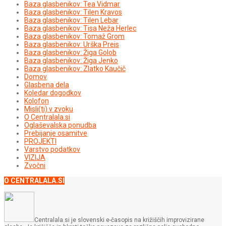
Baza glasbenikov: Tea Vidmar
Baza glasbenikov: Tilen Kravos
Baza glasbenikov: Tilen Lebar
Baza glasbenikov: Tisa Neža Herlec
Baza glasbenikov: Tomaž Grom
Baza glasbenikov: Urška Preis
Baza glasbenikov: Žiga Golob
Baza glasbenikov: Žiga Jenko
Baza glasbenikov: Zlatko Kaučič
Domov
Glasbena dela
Koledar dogodkov
Kolofon
Misli(ti) v zvoku
O Centralala.si
Oglaševalska ponudba
Prebijanje osamitve
PROJEKTI
Varstvo podatkov
VIZIJA
Zvočni
O CENTRALALA.SI
Centralala.si je slovenski e-časopis na križiščih improvizirane