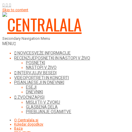
Skip to content
Secondary Navigation Menu
MENU
NOVICE
SVEŽE INFORMACIJE
RECENZIJE
POSNETKI IN NASTOPI V ŽIVO
POSNETKI
NASTOPI V ŽIVO
INTERVJUJI
V BESEDI
VIDEO
PORTRETI IN KONCERTI
PISANJA
ESEJI IN DNEVNIKI
ESEJI
DNEVNIKI
ZVOČNI
ZAPISI
MISLI(TI) V ZVOKU
GLASBENA DELA
PREBIJANJE OSAMITVE
O Centralala.si
Koledar dogodkov
Baza