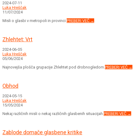
2024-07-11
Luka Hreščak
11/07/2024
Misli o glasbi v metropoli in provinci.
PREBERI VEČ →
Zhlehtet: Vrt
2024-06-05
Luka Hreščak
05/06/2024
Najnovejša plošča grupacije Zhlehtet pod drobnogledom.
PREBERI VEČ →
Obhod
2024-05-15
Luka Hreščak
15/05/2024
Nekaj različnih misli o nekaj različnih glasbenih situacijah.
PREBERI VEČ →
Zablode domače glasbene kritike