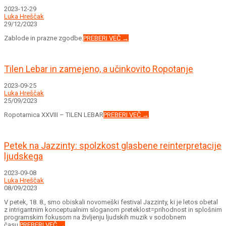
2023-12-29
Luka Hreščak
29/12/2023
Zablode in prazne zgodbe.
PREBERI VEČ →
Tilen Lebar in zamejeno, a učinkovito Ropotanje
2023-09-25
Luka Hreščak
25/09/2023
Ropotarnica XXVIII – TILEN LEBAR
PREBERI VEČ →
Petek na Jazzinty: spolzkost glasbene reinterpretacije
ljudskega
2023-09-08
Luka Hreščak
08/09/2023
V petek, 18. 8., smo obiskali novomeški festival Jazzinty, ki je letos obetal
z intrigantnim konceptualnim sloganom preteklost=prihodnost in splošnim
programskim fokusom na življenju ljudskih muzik v sodobnem
času.
PREBERI VEČ →