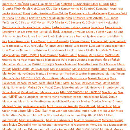
Klub
Kinodvor
Kino Šiška
Klaus Filip
Klemen Šali
Klopotec
Klub Cankarjev dom
Klub CD
Gromka
Klub Metulj
Klub Zakon
Klub Štala
Kombo
Kombo BC
Kombo C
Kontejner
Koordinate
zvoka
Koromač
Kranj
Krater
Kreativna Cona Vrtojba
Kreativna jazz klinika Velenje
Kreativna Četrt
Barutana
Kris Davis
Kristijan Kmet
Kristijan Krajnčan
Kristoffer Berre Alberts
KUD France
KUD Mreža
Prešeren
KUD Kussa
KUD Morgan
KUD Sestava
KUD Zvočni izviri
Kukushai
Kulturni center Janeza Trdine
Laibach
Laibach Kunst
Lakiko
Lamina
Larry Ochs
Laura Zöschg
Lenart de Bock
Layerjeva hiša
Lee Patterson
Leonardo Grimaudo
Level Up
Lieven Van Pee
Lina
Allemano
Lina Rica
Linda Sharrock
Litošt
Ljubljana Jazz Festival
ljudska glasba
Lola Mlačnik
lora
Louis Armstrong
Luca Marini
Luc Ex Assembly
Luciano Caruso
Lucrecia Dalt
Luigi Russolo
Luka Hreščak
Luka Juhart
Luka Poljanec
Luka Prinčič
Luka Ropret
Luka Zabric
Luka Zagoričnik
Luke Thomas Dunne
Luna Brinovar
Luís Vicente
László Juhász
Léo Dupleix
Made To Break
Maja Osojnik
Magda Mayas
Maja Vaupotič
Makoto Oshiro
Mamka
Manja Ristć
MaNoPaMa
Quartet
Manu Mayr
Mapa Knapič
Marcelo dos Reis
Marco Colonna
Marc Ribot
Marek Fakuč
Marhe Lea
Mariboring
Marina Džukljev
Marina Tantanozi
Mario Rechtern
Mark Dresser
Marko
Marko Jenič
Batista
Marko Jugović
Marko Karlovčec
Marko Košnik
Marko Lasič
Marko Turkuš
Marko Čeh
Marko Črnčec
Markus Eichenberger
Marlies Debacker
Marmalsana
Martina Testen
Martin Eccles
Martin Kuchen
Martin Ukmar
Marton Palatinszsky
Maruži Tjaždaga
Mary
Halvorson
Masada
Masami Akita
Matej Bonin
Matej Mihevc
Matevž Jerman
Matija Krečič
Matjaž Bajc
Matija Schellander
Matjaž Zorec
Mats Gustafsson
Matthias von Strumberger und
Mauricio Valdés San Emeterio
Seine Jugend
Maud Nellisen
Maurice Louca
Max Bogner
Max
MSP
MENT
MENT Ljubljana
Meredith Monk
Merzbow
Meshell Ndegeocello
Mesto žensk
Metabonma
Metamkine
Metelkova mesto
Michael Formanek
Michael Gordon
Michael Griener
Michael Zerang
midelamodogodke
MIDI Innovation Awards
Mieko Suzuki
Miha Blažič
Miha
Miha Zadnikar
Ciglar
Miha Gantar
Miha Zadnikar Aleš Suša
Milan Hudnik
Milko Lazar
Miloš
Bašin
Mimo Cogliandro
Mina Fina
Mi smo #odprti za kulturo
Mitja Hlupič
MKNŽ
Mladi
raziskovalci
Mladi raziskovalci II
Mladi raziskovalci III
Mladi raziskovalci IV
Moderna galerija
MoE
Mojca Zupančič
Monika Roscher
Monopoly Child Researches
MONO Scarves
Monoscarves
MoreMusic
Morton Feldman
mozaik
mož s kamero
Mrk
Muanis Sinanović
Multitask
Musica