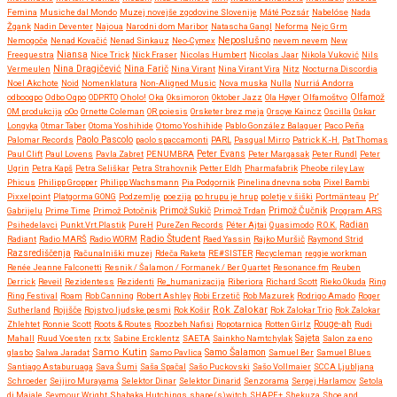
Femina
Musiche dal Mondo
Muzej novejše zgodovine Slovenije
Máté Pozsár
Nabelóse
Nada
Žgank
Nadin Deventer
Najoua
Narodni dom Maribor
Natascha Gangl
Neforma
Nejc Grm
Neposlušno
Nemogoče
Nenad Kovačić
Nenad Sinkauz
Neo-Cymex
nevem nevem
New
Freequestra
Niansa
Nice Trick
Nick Fraser
Nicolas Humbert
Nicolas Jaar
Nikola Vuković
Nils
Nina Dragičević
Vermeulen
Nina Farič
Nina Virant
Nina Virant Vira
Nitz
Nocturna Discordia
Noel Akchote
Noid
Nomenklatura
Non-Aligned Music
Nova muska
Nulla
Nurriá Andorra
odbooqpo
Odbo Oqpo
ODPRTO
Oholo!
Oka
Oksimoron
Oktober Jazz
Ola Høyer
Olfamoštvo
Olfamož
OM produkcija
oOo
Ornette Coleman
OR poiesis
Orsketer brez meja
Orsoye Kaincz
Oscilla
Oskar
Longyka
Otmar Taber
Otoma Yoshihide
Otomo Yoshihide
Pablo González Balaguer
Paco Peña
Paolo Pascolo
Palomar Records
paolo spaccamonti
PARL
Pasqual Mirro
Patrick K.-H.
Pat Thomas
Paul Clift
Paul Lovens
Pavla Zabret
PENUMBRA
Peter Evans
Peter Margasak
Peter Rundl
Peter
Ugrin
Petra Kapš
Petra Seliškar
Petra Strahovnik
Petter Eldh
Pharmafabrik
Pheobe riley Law
Phicus
Philipp Gropper
Philipp Wachsmann
Pia Podgornik
Pinelina dnevna soba
Pixel Bambi
Pixxelpoint
Platgorma GONG
Podzemlje
poezija
po hrupu je hrup
poletje v šiški
Portmänteau
Pr'
Gabrijelu
Prime Time
Primož Potočnik
Primož Sukič
Primož Trdan
Primož Čučnik
Program ARS
Psihedelavci
Punkt.Vrt.Plastik
PureH
PureZen Records
Péter Ajtai
Quasimodo
R.O.K.
Radian
Radio Študent
Radiant
Radio MARŠ
Radio WORM
Raed Yassin
Rajko Muršič
Raymond Strid
Razsrediščenja
Računalniški muzej
Rdeča Raketa
RE#SISTER
Recycleman
reggie workman
Renée Jeanne Falconetti
Resnik / Šalamon / Formanek / Ber Quartet
Resonance.fm
Reuben
Derrick
Reveil
Rezidentess
Rezidenti
Re_humanizacija
Riberiora
Richard Scott
Rieko Okuda
Ring
Ring Festival
Roam
Rob Canning
Robert Ashley
Robi Erzetič
Rob Mazurek
Rodrigo Amado
Roger
Rok Zalokar
Sutherland
Rojišče
Rojstvo ljudske pesmi
Rok Košir
Rok Zalokar Trio
Rok Zalokar
Zhlehtet
Ronnie Scott
Roots & Routes
Roozbeh Nafisi
Ropotarnica
Rotten Girlz
Rouge-ah
Rudi
Mahall
Ruud Voesten
rx:tx
Sabine Ercklentz
SAETA
Sainkho Namtchylak
Sajeta
Salon za eno
Samo Kutin
Samo Šalamon
glasbo
Salwa Jaradat
Samo Pavlica
Samuel Ber
Samuel Blues
Santiago Astaburuaga
Sava Šumi
Saša Spačal
Sašo Puckovski
Sašo Vollmaier
SCCA Ljubljana
Schroeder
Seijiro Murayama
Selektor Dinar
Selektor Dinarid
Senzorama
Sergej Harlamov
Setola
di Maiale
Seymour Wright
Shabaka Hutchings
shape(s)witch
SHAPE+
Shekuza
Shoe and