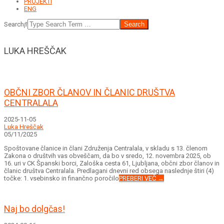
PROJEKTI
ENG
Search
LUKA HREŠČAK
OBČNI ZBOR ČLANOV IN ČLANIC DRUŠTVA
CENTRALALA
2025-11-05
Luka Hreščak
05/11/2025
Spoštovane članice in člani Združenja Centralala, v skladu s 13. členom
Zakona o društvih vas obveščam, da bo v sredo, 12. novembra 2025, ob
16. uri v CK Španski borci, Zaloška cesta 61, Ljubljana, občni zbor članov in
članic društva Centralala. Predlagani dnevni red obsega naslednje štiri (4)
točke: 1. vsebinsko in finančno poročilo
PREBERI VEČ →
Naj bo dolgčas!