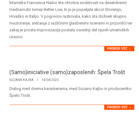
05
kitaristka Francesca Naibo sta oktobra sodelovali na desetdnevni
mednarodni turneji Better Live, ki ju je popeljala skozi Slovenijo,
Hrvaško in Italijo. V pogovoru razkrivata, kako sta doživeli skupno
muziciranje, srečanja z različnimi glasbenimi scenami in prizorišči ter
zakaj je prosta improvizacija postala osrednji del njunih umetniških
izrazov.
PREBERI VEČ →
(Samo)iniciative (samo)zaposlenih: Špela Trošt
2020-
SUZANA KAJBA
14/04/2020
04-
Dialog med dvema karantenama, med Suzano Kajbo in producentko
14
Špelo Trošt.
PREBERI VEČ →