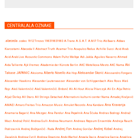
CENTRALALA OZNAKE
.abeceda
.codex
1912 Trnovo
198319831983
A-Trane
A.G.A.T.
A.M.P. Trio
Ab Baars
Abbas
Kiarostami
Abeceda II
Abstract Truth
Acamar Trio
Acapulco Redux
Achille Succi
Acid Arab
Acid Arab Live
Acoustic Commons
Adam Pultz Melbye
Adi Jakša
Aguiles Navarro
Ahmed
Aida Talliente
Ajk Vremec
Akademie der Künste Berlin
AKC Metelkova Mesto
AKC Nama
Aki
Takase JAPANIC
Aksioma
Alberto Novello
Ale Hop
Aleksandar Škorić
Alessandro Fongaro
Alexander Hawkins
Alexander Lauterwasser
Alexander von Schlippenbach
Alex Ross
Aleš
Rojc
Aleš Valentinčič
Aleš Valentinčič- Brdonč
Ali Al-Hout
Alicia Pilarczyk
Ali En
Alja Petric
Aljaž Škrlep
All Stars
All Strings Detached
Alternativni kulturni center Nama
Amadej Kraljevič
Ana Kravanja
AMAEI
Amaro Freitas Trio
Amazon Music
Amulet Records
Ana Kandare
Anamaria Bagarić
Ana Mezgec
Ana Pandur
Ana Pepelnik
Ana Ščuka
Andras Bodrogi
Andraž
Mazi
Andraž Polič
Andrea Gulli
Andrea Neumann
Andreas Røysum Ensemble
Andreja Rauch
Andrej Fon
Andrej Kobal
Podrzavnik
Andrej Boštjančič - Ruda
Andrej Goričar
Andrej
Zavašnik
Andrew Cyrill
Andrew Downing
Andy Warhol
Angela Davis
Angelica Garcia
Angélica