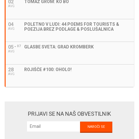
02
TOMAŽ GROM: KO BO
AVG
04
POLETNO V LUDI: 44 POEMS FOR TOURISTS &
POEZIJA BREZ PODLAGE & POSLUŠALNICA
AVG
05
07
GLASBE SVETA: GRAD KROMBERK
AVG
28
ROJIŠČE #100: OHOLO!
AVG
PRIJAVI SE NA NAŠ OBVESTILNIK