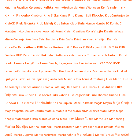
Katarina Radaljac
Kavasutra
Keltika
Kenny Grohowski
Kenny Wollesen
Ken Vandermark
Kikiriki
Kino-uho
Kinodvor
Kino Šiška
Klaus Filip
Klemen Šali
Klopotec
Klub Cankarjev dom
Klub Gromka
Klub CD
Klub Metulj
Klub Zakon
Klub Štala
Kombo
Kombo BC
Kombo C
Kontejner
Koordinate zvoka
Koromač
Kranj
Krater
Kreativna Cona Vrtojba
Kreativna jazz
klinika Velenje
Kreativna Četrt Barutana
Kris Davis
Kristijan Kmet
Kristijan Krajnčan
KUD Mreža
Kristoffer Berre Alberts
KUD France Prešeren
KUD Kussa
KUD Morgan
KUD
Sestava
KUD Zvočni izviri
Kukushai
Kulturni center Janeza Trdine
Laibach
Laibach Kunst
Lenart de Bock
Lakiko
Lamina
Larry Ochs
Laura Zöschg
Layerjeva hiša
Lee Patterson
Leonardo Grimaudo
Level Up
Lieven Van Pee
Lina Allemano
Lina Rica
Linda Sharrock
Litošt
Ljubljana Jazz Festival
ljudska glasba
Lola Mlačnik
lora
Louis Armstrong
Luca Marini
Luc Ex
Assembly
Luciano Caruso
Lucrecia Dalt
Luigi Russolo
Luka Hreščak
Luka Juhart
Luka
Poljanec
Luka Prinčič
Luka Ropret
Luka Zabric
Luka Zagoričnik
Luke Thomas Dunne
Luna
Maja Osojnik
Brinovar
Luís Vicente
László Juhász
Léo Dupleix
Made To Break
Magda Mayas
Maja Vaupotič
Makoto Oshiro
Mamka
Manja Ristć
MaNoPaMa Quartet
Manu Mayr
Mapa
Knapič
Marcelo dos Reis
Marco Colonna
Marc Ribot
Marek Fakuč
Marhe Lea
Mariboring
Marko
Marina Džukljev
Marina Tantanozi
Mario Rechtern
Mark Dresser
Marko Batista
Jenič
Marko Jugović
Marko Karlovčec
Marko Košnik
Marko Lasič
Marko Turkuš
Marko Čeh