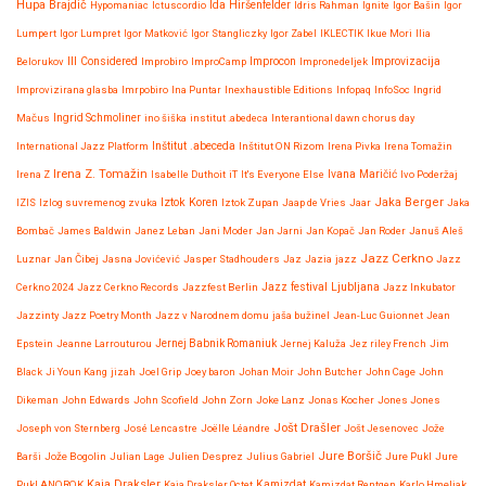
Hupa Brajdič
Ida Hiršenfelder
Hypomaniac
Ictuscordio
Idris Rahman
Ignite
Igor Bašin
Igor
Lumpert
Igor Lumpret
Igor Matković
Igor Stangliczky
Igor Zabel
IKLECTIK
Ikue Mori
Ilia
Improvizacija
Belorukov
Ill Considered
Improbiro
ImproCamp
Improcon
Impronedeljek
Improvizirana glasba
Imrpobiro
Ina Puntar
Inexhaustible Editions
Infopaq
InfoSoc
Ingrid
Mačus
Ingrid Schmoliner
ino šiška
institut .abedeca
Interantional dawn chorus day
International Jazz Platform
Inštitut .abeceda
Inštitut ON Rizom
Irena Pivka
Irena Tomažin
Irena Z. Tomažin
Irena Z
Isabelle Duthoit
iT
It's Everyone Else
Ivana Maričić
Ivo Poderžaj
Iztok Koren
Jaka Berger
IZIS
Izlog suvremenog zvuka
Iztok Zupan
Jaap de Vries
Jaar
Jaka
Bombač
James Baldwin
Janez Leban
Jani Moder
Jan Jarni
Jan Kopač
Jan Roder
Januš Aleš
Jazz Cerkno
Luznar
Jan Čibej
Jasna Jovićević
Jasper Stadhouders
Jaz
Jazia
jazz
Jazz
Jazz festival Ljubljana
Cerkno 2024
Jazz Cerkno Records
Jazzfest Berlin
Jazz Inkubator
Jazzinty
Jazz Poetry Month
Jazz v Narodnem domu
jaša bužinel
Jean-Luc Guionnet
Jean
Epstein
Jeanne Larrouturou
Jernej Babnik Romaniuk
Jernej Kaluža
Jez riley French
Jim
Black
Ji Youn Kang
jizah
Joel Grip
Joey baron
Johan Moir
John Butcher
John Cage
John
Dikeman
John Edwards
John Scofield
John Zorn
Joke Lanz
Jonas Kocher
Jones Jones
Jošt Drašler
Joseph von Sternberg
José Lencastre
Joëlle Léandre
Jošt Jesenovec
Jože
Jure Boršič
Barši
Jože Bogolin
Julian Lage
Julien Desprez
Julius Gabriel
Jure Pukl
Jure
Kaja Draksler
Pukl ANOROK
Kaja Draksler Octet
Kamizdat
Kamizdat Rentgen
Karlo Hmeljak