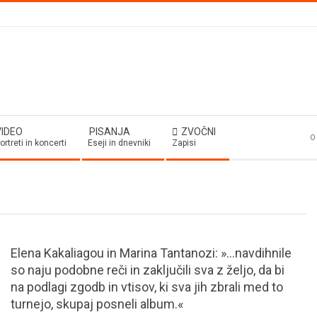
VIDEO
PISANJA
ZVOČNI
O 
ortreti in koncerti
Eseji in dnevniki
Zapisi
Elena Kakaliagou in Marina Tantanozi: »…navdihnile
so naju podobne reči in zaključili sva z željo, da bi
na podlagi zgodb in vtisov, ki sva jih zbrali med to
turnejo, skupaj posneli album.«