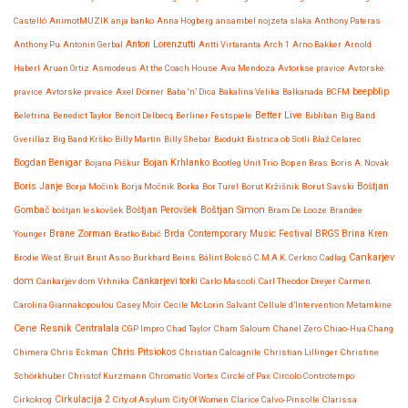
Castelló
AnimotMUZIK
anja banko
Anna Högberg
ansambel nojzeta slaka
Anthony Pateras
Anton Lorenzutti
Anthony Pu
Antonin Gerbal
Antti Virtaranta
Arch 1
Arno Bakker
Arnold
Haberl
Aruan Ortiz
Asmodeus
At the Coach House
Ava Mendoza
Avtorkse pravice
Avtorske
beepblip
pravice
Avtorske prvaice
Axel Dörner
Baba ‘n’ Dica
Bakalina Velika
Balkanada
BCFM
Better Live
Beletrina
Benedict Taylor
Benoit Delbecq
Berliner Festspiele
Bibliban
Big Band
Gverillaz
Big Band Krško
Billy Martin
Billy Shebar
Biodukt
Bistrica ob Sotli
Blaž Celarec
Bojan Krhlanko
Bogdan Benigar
Bojana Piškur
Bootleg Unit Trio
Bop en Bras
Boris A. Novak
Boris Janje
Borja Močink
Borja Močnik
Borka
Bor Turel
Borut Kržišnik
Borut Savski
Boštjan
Boštjan Simon
Gombač
boštjan leskovšek
Boštjan Perovšek
Bram De Looze
Brandee
Brane Zorman
Younger
Bratko Bibič
Brda Contemporary Music Festival
BRGS
Brina Kren
Cankarjev
Brodie West
Bruit
Bruit Asso
Burkhard Beins
Bálint Bolcsó
C.M.A.K. Cerkno
Cadlag
dom
Cankarjev dom Vrhnika
Cankarjevi torki
Carlo Mascoli
Carl Theodor Dreyer
Carmen
Carolina Giannakopoulou
Casey Moir
Cecile McLorin Salvant
Cellule d’Intervention Metamkine
Cene Resnik
Centralala
CGP Impro
Chad Taylor
Cham Saloum
Chanel Zero
Chiao-Hua Chang
Chris Pitsiokos
Chimera
Chris Eckman
Christian Calcagnile
Christian Lillinger
Christine
Schörkhuber
Christof Kurzmann
Chromatic Vortex
Circle of Pax
Circolo Controtempo
Cirkokrog
Cirkulacija 2
City of Asylum
City Of Women
Clarice Calvo-Pinsolle
Clarissa