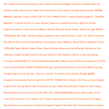
Durizotto
Claudio Contemporary
Clean Feed
Clockwork Voltage
Clockwork Voltage Roaming
Confine
Festival
code::source
Colin Black
Colin Petit
Cona
Cona Zavod
Concept Store Quartet
Aperto
Copyright
Cortex
CP-AK
CPG
CP Unit
CRAM festival
CreativePowerGarage101
Creative
Sources
Cristiana Fusillo
Cristián Alvear
Cukrarna
Czajka & Puchacz
Dag Erik Knedal
Andersen
Damon Locks
Daniele D'Agaro
Daniele Roccato
Daniel Studer
Daniel Teruggi
Daniel
Thompson
Dan Peter Sundland
Darcy Copeland
Darij Kreuh
Darius Jones Trio
Darla Smoking
Das Minsk
Dave Holland
David Braun
David Lynch
David Roberts
David Verbuč
De Beren Gieren
Defonija
Dejan Berden
Dejan Koban
Dejan Požegar
delavnica
Derek Bailey
Detonacija
Die!
Goldstein
Diego Caicedo
Dietrich Petzold
digitalni vlak
Digitalni vlak za slovensko glasbo
Disorder at the Border
DJ Illvibe
DobiaLab
Dobialabel
Dobimo se pred Škucem
Dolphins into the
future
Domen Bohte
Domen Gnezda
Domingo
DomingoPaal Nilsen-Love
Dora Attila
Dorothy
Druga godba
Ashby
Drago Ivanuša
Drašler / Resnik / Drašler Trio
drevo
Droit d’auteu
Drugstore
drumbooty
DrummingCellist
Dré A. Hočevar
Dré Hočevar
DUF
Dunaj
Dušan Rogelj
dziga vertov
Eating Sports
ebe
Echoraum
Ecliptic
Eddie Prevost
Edin Zubčević
Edith Steyer
Eduardo Raon
Efim Brailovskiy
EJN
Elder Ones
Elena Kakaliagou
Elias Stemeseder
Elisa
Ulian
Ellen Arkrbro
Elvis Homan
ELX Triptih
Emanat
Emil Gross
Emilio Gordoa
Ente Tapes
Equilibrium as insta_bility
Eray Sertaç Ersayin
Ergod
Erika Sofia Sollo
Erland Dahlen
Ernesto