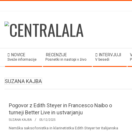
Skip
to
content
Secondary
NOVICE
RECENZIJE
INTERVJUJI
Navigation
Sveže informacije
Posnetki in nastopi v živo
V besedi
P
Menu
SUZANA KAJBA
Pogovor z Edith Steyer in Francesco Naibo o
turneji Better Live in ustvarjanju
2025-
SUZANA KAJBA
05/12/2025
12-
Nemška saksofonistka in klarinetistka Edith Steyer ter italijanska