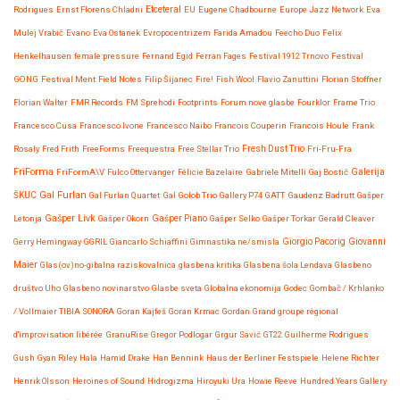
Etceteral
Rodrigues
Ernst Florens Chladni
EU
Eugene Chadbourne
Europe Jazz Network
Eva
Mulej Vrabič
Evano
Eva Ostanek
Evropocentrizem
Farida Amadou
Feecho Duo
Felix
Henkelhausen
female:pressure
Fernand Egid
Ferran Fages
Festival 1912 Trnovo
Festival
GONG
Festival Ment
Field Notes
Filip Šijanec
Fire!
Fish Wool
Flavio Zanuttini
Florian Stoffner
Florian Walter
FMR Records
FM Sprehodi
Footprints
Forum nove glasbe
Fourklor
Frame Trio
Francesco Cusa
Francesco Ivone
Francesco Naibo
Francois Couperin
Francois Houle
Frank
Rosaly
Fred Frith
FreeForms
Freequestra
Free Stellar Trio
Fresh Dust Trio
Fri-Fru-Fra
FriForma
FriFormA\V
Fulco Ottervanger
Félicie Bazelaire
Gabriele Mitelli
Gaj Bostič
Galerija
Gal Furlan
ŠKUC
Gal Furlan Quartet
Gal Golob Trio
Gallery P74
GATT
Gaudenz Badrutt
Gašper
Gašper Livk
Letonja
Gašper Okorn
Gašper Piano
Gašper Selko
Gašper Torkar
Gerald Cleaver
Giovanni
Gerry Hemingway
GGRIL
Giancarlo Schiaffini
Gimnastika ne/smisla
Giorgio Pacorig
Maier
Glas(ov)no-gibalna raziskovalnica
glasbena kritika
Glasbena šola Lendava
Glasbeno
društvo Uho
Glasbeno novinarstvo
Glasbe sveta
Globalna ekonomija
Godec
Gombač / Krhlanko
/ Vollmaier TIBIA SONORA
Goran Kajfeš
Goran Krmac
Gordan
Grand groupe régional
d'improvisation libérée
GranuRise
Gregor Podlogar
Grgur Savić
GT22
Guilherme Rodrigues
Gush
Gyan Riley
Hala
Hamid Drake
Han Bennink
Haus der Berliner Festspiele
Helene Richter
Henrik Olsson
Heroines of Sound
Hidrogizma
Hiroyuki Ura
Howie Reeve
Hundred Years Gallery