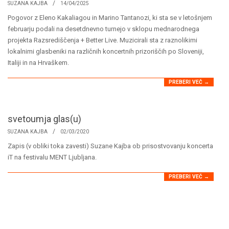
2025-
SUZANA KAJBA
14/04/2025
04-
Pogovor z Eleno Kakaliagou in Marino Tantanozi, ki sta se v letošnjem
14
februarju podali na desetdnevno turnejo v sklopu mednarodnega
projekta Razsrediščenja + Better Live. Muzicirali sta z raznolikimi
lokalnimi glasbeniki na različnih koncertnih prizoriščih po Sloveniji,
Italiji in na Hrvaškem.
PREBERI VEČ →
svetoumja glas(u)
2020-
SUZANA KAJBA
02/03/2020
03-
Zapis (v obliki toka zavesti) Suzane Kajba ob prisostvovanju koncerta
02
iT na festivalu MENT Ljubljana.
PREBERI VEČ →