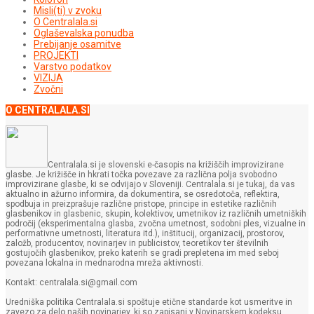
Misli(ti) v zvoku
O Centralala.si
Oglaševalska ponudba
Prebijanje osamitve
PROJEKTI
Varstvo podatkov
VIZIJA
Zvočni
O CENTRALALA.SI
Centralala.si je slovenski e-časopis na križiščih improvizirane
glasbe. Je križišče in hkrati točka povezave za različna polja svobodno
improvizirane glasbe, ki se odvijajo v Sloveniji. Centralala.si je tukaj, da vas
aktualno in ažurno informira, da dokumentira, se osredotoča, reflektira,
spodbuja in preizprašuje različne pristope, principe in estetike različnih
glasbenikov in glasbenic, skupin, kolektivov, umetnikov iz različnih umetniških
področij (eksperimentalna glasba, zvočna umetnost, sodobni ples, vizualne in
performativne umetnosti, literatura itd.), inštitucij, organizacij, prostorov,
založb, producentov, novinarjev in publicistov, teoretikov ter številnih
gostujočih glasbenikov, preko katerih se gradi prepletena im med seboj
povezana lokalna in mednarodna mreža aktivnosti.
Kontakt: centralala.si@gmail.com
Uredniška politika Centralala.si spoštuje etične standarde kot usmeritve in
zavezo za delo naših novinarjev, ki so zapisani v Novinarskem kodeksu