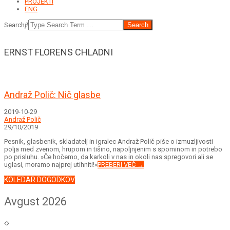
PROJEKTI
ENG
Search
ERNST FLORENS CHLADNI
Andraž Polič: Nič glasbe
2019-10-29
Andraž Polič
29/10/2019
Pesnik, glasbenik, skladatelj in igralec Andraž Polič piše o izmuzljivosti
polja med zvenom, hrupom in tišino, napoljnjenim s spominom in potrebo
po prisluhu. »Če hočemo, da karkoli v nas in okoli nas spregovori ali se
uglasi, moramo najprej utihniti!«
PREBERI VEČ →
KOLEDAR DOGODKOV
Avgust 2026