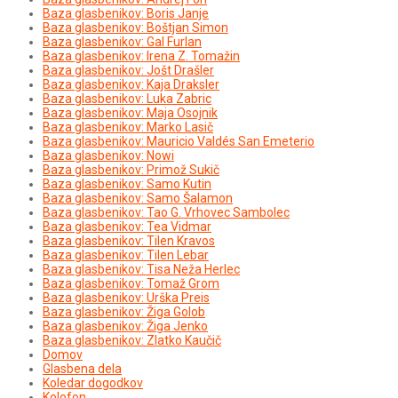
Baza glasbenikov: Boris Janje
Baza glasbenikov: Boštjan Simon
Baza glasbenikov: Gal Furlan
Baza glasbenikov: Irena Z. Tomažin
Baza glasbenikov: Jošt Drašler
Baza glasbenikov: Kaja Draksler
Baza glasbenikov: Luka Zabric
Baza glasbenikov: Maja Osojnik
Baza glasbenikov: Marko Lasič
Baza glasbenikov: Mauricio Valdés San Emeterio
Baza glasbenikov: Nowi
Baza glasbenikov: Primož Sukič
Baza glasbenikov: Samo Kutin
Baza glasbenikov: Samo Šalamon
Baza glasbenikov: Tao G. Vrhovec Sambolec
Baza glasbenikov: Tea Vidmar
Baza glasbenikov: Tilen Kravos
Baza glasbenikov: Tilen Lebar
Baza glasbenikov: Tisa Neža Herlec
Baza glasbenikov: Tomaž Grom
Baza glasbenikov: Urška Preis
Baza glasbenikov: Žiga Golob
Baza glasbenikov: Žiga Jenko
Baza glasbenikov: Zlatko Kaučič
Domov
Glasbena dela
Koledar dogodkov
Kolofon