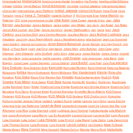
Improvizacija
Impronedeljek
Improvizirana glasba
Imrpobiro
Ina Puntar
Inexhaustible Editions
Infopaq
InfoSoc
Ingrid Mačus
Ingrid Schmoliner
ino šiška
institut .abedeca
Interantional dawn
chorus day
International Jazz Platform
Inštitut .abeceda
Inštitut ON Rizom
Irena Pivka
Irena
Irena Z. Tomažin
Tomažin
Irena Z
Isabelle Duthoit
iT
It's Everyone Else
Ivana Maričić
Ivo
Iztok Koren
Jaka
Poderžaj
IZIS
Izlog suvremenog zvuka
Iztok Zupan
Jaap de Vries
Jaar
Berger
Jaka Bombač
James Baldwin
Janez Leban
Jani Moder
Jan Jarni
Jan Kopač
Jan Roder
Jazz
Januš Aleš Luznar
Jan Čibej
Jasna Jovićević
Jasper Stadhouders
Jaz
Jazia
jazz
Cerkno
Jazz festival Ljubljana
Jazz Cerkno 2024
Jazz Cerkno Records
Jazzfest Berlin
Jazz
Inkubator
Jazzinty
Jazz Poetry Month
Jazz v Narodnem domu
jaša bužinel
Jean-Luc Guionnet
Jean Epstein
Jeanne Larrouturou
Jernej Babnik Romaniuk
Jernej Kaluža
Jez riley French
Jim
Black
Ji Youn Kang
jizah
Joel Grip
Joey baron
Johan Moir
John Butcher
John Cage
John
Dikeman
John Edwards
John Scofield
John Zorn
Joke Lanz
Jonas Kocher
Jones Jones
Joseph
Jošt Drašler
von Sternberg
José Lencastre
Joëlle Léandre
Jošt Jesenovec
Jože Barši
Jože
Jure Boršič
Bogolin
Julian Lage
Julien Desprez
Julius Gabriel
Jure Pukl
Jure Pukl ANOROK
Kaja Draksler
Kaja Draksler Octet
Kamizdat
Kamizdat Rentgen
Karlo Hmeljak
Katarina Radaljac
Kikiriki
Kino-uho
Kavasutra
Keltika
Kenny Grohowski
Kenny Wollesen
Ken Vandermark
Klub
Kinodvor
Kino Šiška
Klaus Filip
Klemen Šali
Klopotec
Klub Cankarjev dom
Klub CD
Gromka
Klub Metulj
Klub Zakon
Klub Štala
Kombo
Kombo BC
Kombo C
Kontejner
Koordinate
zvoka
Koromač
Kranj
Krater
Kreativna Cona Vrtojba
Kreativna jazz klinika Velenje
Kreativna Četrt
Barutana
Kris Davis
Kristijan Kmet
Kristijan Krajnčan
Kristoffer Berre Alberts
KUD France
KUD Mreža
Prešeren
KUD Kussa
KUD Morgan
KUD Sestava
KUD Zvočni izviri
Kukushai
Kulturni center Janeza Trdine
Laibach
Laibach Kunst
Lakiko
Lamina
Larry Ochs
Laura Zöschg
Lenart de Bock
Layerjeva hiša
Lee Patterson
Leonardo Grimaudo
Level Up
Lieven Van Pee
Lina
Allemano
Lina Rica
Linda Sharrock
Litošt
Ljubljana Jazz Festival
ljudska glasba
Lola Mlačnik
lora
Louis Armstrong
Luca Marini
Luc Ex Assembly
Luciano Caruso
Lucrecia Dalt
Luigi Russolo
Luka Hreščak
Luka Juhart
Luka Poljanec
Luka Prinčič
Luka Ropret
Luka Zabric
Luka Zagoričnik
Luke Thomas Dunne
Luna Brinovar
Luís Vicente
László Juhász
Léo Dupleix
Made To Break
Maja Osojnik
Magda Mayas
Maja Vaupotič
Makoto Oshiro
Mamka
Manja Ristć
MaNoPaMa