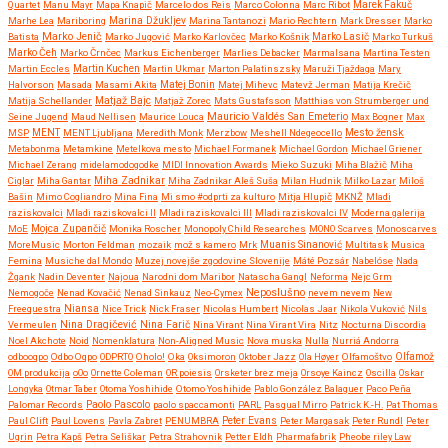
Quartet
Manu Mayr
Mapa Knapič
Marcelo dos Reis
Marco Colonna
Marc Ribot
Marek Fakuč
Marhe Lea
Mariboring
Marina Džukljev
Marina Tantanozi
Mario Rechtern
Mark Dresser
Marko
Marko Jenič
Batista
Marko Jugović
Marko Karlovčec
Marko Košnik
Marko Lasič
Marko Turkuš
Marko Čeh
Marko Črnčec
Markus Eichenberger
Marlies Debacker
Marmalsana
Martina Testen
Martin Eccles
Martin Kuchen
Martin Ukmar
Marton Palatinszsky
Maruži Tjaždaga
Mary
Halvorson
Masada
Masami Akita
Matej Bonin
Matej Mihevc
Matevž Jerman
Matija Krečič
Matjaž Bajc
Matija Schellander
Matjaž Zorec
Mats Gustafsson
Matthias von Strumberger und
Mauricio Valdés San Emeterio
Seine Jugend
Maud Nellisen
Maurice Louca
Max Bogner
Max
MSP
MENT
MENT Ljubljana
Meredith Monk
Merzbow
Meshell Ndegeocello
Mesto žensk
Metabonma
Metamkine
Metelkova mesto
Michael Formanek
Michael Gordon
Michael Griener
Michael Zerang
midelamodogodke
MIDI Innovation Awards
Mieko Suzuki
Miha Blažič
Miha
Miha Zadnikar
Ciglar
Miha Gantar
Miha Zadnikar Aleš Suša
Milan Hudnik
Milko Lazar
Miloš
Bašin
Mimo Cogliandro
Mina Fina
Mi smo #odprti za kulturo
Mitja Hlupič
MKNŽ
Mladi
raziskovalci
Mladi raziskovalci II
Mladi raziskovalci III
Mladi raziskovalci IV
Moderna galerija
MoE
Mojca Zupančič
Monika Roscher
Monopoly Child Researches
MONO Scarves
Monoscarves
MoreMusic
Morton Feldman
mozaik
mož s kamero
Mrk
Muanis Sinanović
Multitask
Musica
Femina
Musiche dal Mondo
Muzej novejše zgodovine Slovenije
Máté Pozsár
Nabelóse
Nada
Žgank
Nadin Deventer
Najoua
Narodni dom Maribor
Natascha Gangl
Neforma
Nejc Grm
Neposlušno
Nemogoče
Nenad Kovačić
Nenad Sinkauz
Neo-Cymex
nevem nevem
New
Freequestra
Niansa
Nice Trick
Nick Fraser
Nicolas Humbert
Nicolas Jaar
Nikola Vuković
Nils
Nina Dragičević
Vermeulen
Nina Farič
Nina Virant
Nina Virant Vira
Nitz
Nocturna Discordia
Noel Akchote
Noid
Nomenklatura
Non-Aligned Music
Nova muska
Nulla
Nurriá Andorra
odbooqpo
Odbo Oqpo
ODPRTO
Oholo!
Oka
Oksimoron
Oktober Jazz
Ola Høyer
Olfamoštvo
Olfamož
OM produkcija
oOo
Ornette Coleman
OR poiesis
Orsketer brez meja
Orsoye Kaincz
Oscilla
Oskar
Longyka
Otmar Taber
Otoma Yoshihide
Otomo Yoshihide
Pablo González Balaguer
Paco Peña
Paolo Pascolo
Palomar Records
paolo spaccamonti
PARL
Pasqual Mirro
Patrick K.-H.
Pat Thomas
Paul Clift
Paul Lovens
Pavla Zabret
PENUMBRA
Peter Evans
Peter Margasak
Peter Rundl
Peter
Ugrin
Petra Kapš
Petra Seliškar
Petra Strahovnik
Petter Eldh
Pharmafabrik
Pheobe riley Law