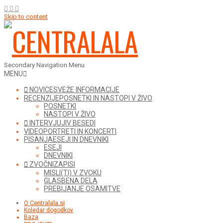
Skip to content
Secondary Navigation Menu
MENU
NOVICE
SVEŽE INFORMACIJE
RECENZIJE
POSNETKI IN NASTOPI V ŽIVO
POSNETKI
NASTOPI V ŽIVO
INTERVJUJI
V BESEDI
VIDEO
PORTRETI IN KONCERTI
PISANJA
ESEJI IN DNEVNIKI
ESEJI
DNEVNIKI
ZVOČNI
ZAPISI
MISLI(TI) V ZVOKU
GLASBENA DELA
PREBIJANJE OSAMITVE
O Centralala.si
Koledar dogodkov
Baza