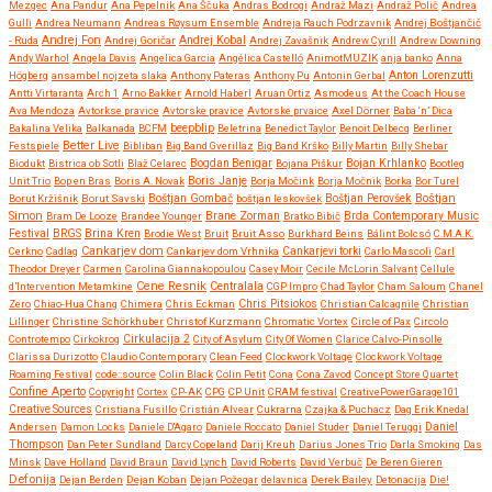
Mezgec
Ana Pandur
Ana Pepelnik
Ana Ščuka
Andras Bodrogi
Andraž Mazi
Andraž Polič
Andrea
Gulli
Andrea Neumann
Andreas Røysum Ensemble
Andreja Rauch Podrzavnik
Andrej Boštjančič
Andrej Fon
Andrej Kobal
- Ruda
Andrej Goričar
Andrej Zavašnik
Andrew Cyrill
Andrew Downing
Andy Warhol
Angela Davis
Angelica Garcia
Angélica Castelló
AnimotMUZIK
anja banko
Anna
Anton Lorenzutti
Högberg
ansambel nojzeta slaka
Anthony Pateras
Anthony Pu
Antonin Gerbal
Antti Virtaranta
Arch 1
Arno Bakker
Arnold Haberl
Aruan Ortiz
Asmodeus
At the Coach House
Ava Mendoza
Avtorkse pravice
Avtorske pravice
Avtorske prvaice
Axel Dörner
Baba ‘n’ Dica
beepblip
Bakalina Velika
Balkanada
BCFM
Beletrina
Benedict Taylor
Benoit Delbecq
Berliner
Better Live
Festspiele
Bibliban
Big Band Gverillaz
Big Band Krško
Billy Martin
Billy Shebar
Bojan Krhlanko
Biodukt
Bistrica ob Sotli
Blaž Celarec
Bogdan Benigar
Bojana Piškur
Bootleg
Boris Janje
Unit Trio
Bop en Bras
Boris A. Novak
Borja Močink
Borja Močnik
Borka
Bor Turel
Boštjan
Borut Kržišnik
Borut Savski
Boštjan Gombač
boštjan leskovšek
Boštjan Perovšek
Simon
Brane Zorman
Bram De Looze
Brandee Younger
Bratko Bibič
Brda Contemporary Music
Festival
BRGS
Brina Kren
Brodie West
Bruit
Bruit Asso
Burkhard Beins
Bálint Bolcsó
C.M.A.K.
Cankarjev dom
Cerkno
Cadlag
Cankarjev dom Vrhnika
Cankarjevi torki
Carlo Mascoli
Carl
Theodor Dreyer
Carmen
Carolina Giannakopoulou
Casey Moir
Cecile McLorin Salvant
Cellule
Cene Resnik
Centralala
d’Intervention Metamkine
CGP Impro
Chad Taylor
Cham Saloum
Chanel
Chris Pitsiokos
Zero
Chiao-Hua Chang
Chimera
Chris Eckman
Christian Calcagnile
Christian
Lillinger
Christine Schörkhuber
Christof Kurzmann
Chromatic Vortex
Circle of Pax
Circolo
Controtempo
Cirkokrog
Cirkulacija 2
City of Asylum
City Of Women
Clarice Calvo-Pinsolle
Clarissa Durizotto
Claudio Contemporary
Clean Feed
Clockwork Voltage
Clockwork Voltage
Roaming Festival
code::source
Colin Black
Colin Petit
Cona
Cona Zavod
Concept Store Quartet
Confine Aperto
Copyright
Cortex
CP-AK
CPG
CP Unit
CRAM festival
CreativePowerGarage101
Creative Sources
Cristiana Fusillo
Cristián Alvear
Cukrarna
Czajka & Puchacz
Dag Erik Knedal
Andersen
Damon Locks
Daniele D'Agaro
Daniele Roccato
Daniel Studer
Daniel Teruggi
Daniel
Thompson
Dan Peter Sundland
Darcy Copeland
Darij Kreuh
Darius Jones Trio
Darla Smoking
Das
Minsk
Dave Holland
David Braun
David Lynch
David Roberts
David Verbuč
De Beren Gieren
Defonija
Dejan Berden
Dejan Koban
Dejan Požegar
delavnica
Derek Bailey
Detonacija
Die!