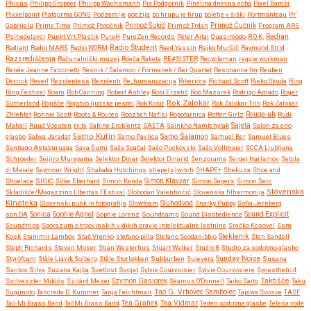
Phicus
Philipp Gropper
Philipp Wachsmann
Pia Podgornik
Pinelina dnevna soba
Pixel Bambi
Pixxelpoint
Platgorma GONG
Podzemlje
poezija
po hrupu je hrup
poletje v šiški
Portmänteau
Pr'
Gabrijelu
Prime Time
Primož Potočnik
Primož Sukič
Primož Trdan
Primož Čučnik
Program ARS
Psihedelavci
Punkt.Vrt.Plastik
PureH
PureZen Records
Péter Ajtai
Quasimodo
R.O.K.
Radian
Radio Študent
Radiant
Radio MARŠ
Radio WORM
Raed Yassin
Rajko Muršič
Raymond Strid
Razsrediščenja
Računalniški muzej
Rdeča Raketa
RE#SISTER
Recycleman
reggie workman
Renée Jeanne Falconetti
Resnik / Šalamon / Formanek / Ber Quartet
Resonance.fm
Reuben
Derrick
Reveil
Rezidentess
Rezidenti
Re_humanizacija
Riberiora
Richard Scott
Rieko Okuda
Ring
Ring Festival
Roam
Rob Canning
Robert Ashley
Robi Erzetič
Rob Mazurek
Rodrigo Amado
Roger
Rok Zalokar
Sutherland
Rojišče
Rojstvo ljudske pesmi
Rok Košir
Rok Zalokar Trio
Rok Zalokar
Zhlehtet
Ronnie Scott
Roots & Routes
Roozbeh Nafisi
Ropotarnica
Rotten Girlz
Rouge-ah
Rudi
Mahall
Ruud Voesten
rx:tx
Sabine Ercklentz
SAETA
Sainkho Namtchylak
Sajeta
Salon za eno
Samo Kutin
Samo Šalamon
glasbo
Salwa Jaradat
Samo Pavlica
Samuel Ber
Samuel Blues
Santiago Astaburuaga
Sava Šumi
Saša Spačal
Sašo Puckovski
Sašo Vollmaier
SCCA Ljubljana
Schroeder
Seijiro Murayama
Selektor Dinar
Selektor Dinarid
Senzorama
Sergej Harlamov
Setola
di Maiale
Seymour Wright
Shabaka Hutchings
shape(s)witch
SHAPE+
Shekuza
Shoe and
Shoelace
SIGIC
Silke Eberhard
Simon Kenda
Simon Klavžar
Simon Segers
Simon Šerc
Slovenska
Skladišče/Magazzino LIbertas FEstival
Slobodan Valentinčič
Slovenska filharmonija
Kinoteka
Sluhodvod
Slovenski punk in fotografija
Slowfoam
Snarky Puppy
Sofia Jernberg
Sonica
son:DA
Sophie Agnel
Sophie Lorenz
Soundcamp
Sound Disobedience
Sound Explicit
Soundtrips
Sporazum o trgovinskih vidikih pravic intelektualne lastnine
Srečko Kosovel
Ssm
Steklenik
Kosk
Stanimir Lambov
Staš Vrenko
stefano pilla
Stefano Scodanibbio
Sten Sandell
Steph Richards
Steven Moser
Stian Westerhus
Stuart Walker
Studio 8
Studio za sodobno glasbo
Styröfoam
Ståle Liavik Solberg
Ståle Storløkken
Subburben
Sujevera
Sunday Noise
Susana
Santos Silva
Suzana Kajba
Svetlost
Svojat
Sylvie Courvoisier
Sylvie Courvosiere
Synesthetic4
Taktišče
Szilveszter Miklós
Szilárd Mezei
Szymon Gasiorek
Séamus O'Donnell
Taiko Saito
Taku
Sugimoto
Tancrède D. Kummer
Tanja Feichtmair
Tao G. Vrhovec Sambolec
Tapiwa Svosve
TASF
Tea Vidmar
Tač-Mi Brass Band
TačMi Brass Band
Tea Grahek
Teden sodobne glasbe
Telesa vode