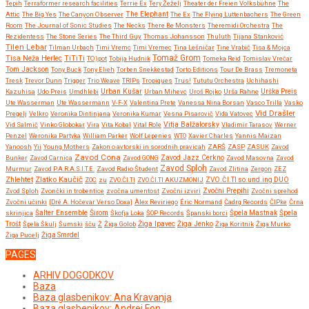
Tepih
Terraformer research facilities
Terrie Ex
Tery Žeželj
Theater der Freien Volksbühne
The
Attic
The Big Yes
The Canyon Observer
The Elephant
The Ex
The Flying Luttenbachers
The Green
Room
The Journal of Sonic Studies
The Necks
There Be Monsters
Theremidi Orchestra
The
Rezidentess
The Stone Series
The Third Guy
Thomas Johansson
Thuluth
Tijana Stanković
Tilen Lebar
Tilman Urbach
Timi Vremc
Timi Vremec
Tina Lešničar
Tine Vrabič
Tisa & Mojca
Tomaž Grom
Tisa Neža Herlec
TiTiTi
TO)pot
Tobija Hudnik
Tomeka Reid
Tomislav Vrečar
Tom Jackson
Tony Buck
Tony Elieh
Torben Snekkestad
Torto Editions
Tour De Brass
Tremoneta
Tresk
Trevor Dunn
Trigger
Trio Weave
TRIPs
Tropiques
Trus!
Tututu Orchestra
Uchihashi
Urban Kušar
Kazuhisa
Udo Preis
Umdhlebi
Urban Mihevc
Uroš Rojko
Urša Rahne
Urška Preis
Ute Wasserman
Ute Wassermann
V-F-X
Valentina Prete
Vanessa Nina Borsan
Vasco Trilla
Vasko
Vid Drašler
Pregelj
Velkro
Veronika Dintinjana
Veronika Kumar
Vesna Pisarovič
Vida Vatovec
Vitja Balžalorsky
Vid Salmič
Vinko Globokar
Vira
Vita Kobal
Vital Role
Vladimir Tarasov
Werner
Penzel
Weronika Partyka
William Parker
Wolf Lepenies
WTO
Xavier Charles
Yannis Maizan
Yanoosh
Yii
Young Mothers
Zakon o avtorski in sorodnih pravicah
ZARŠ
ZASP
ZASUK
Zavod
Zavod Cona
Bunker
Zavod Carnica
Zavod GONG
Zavod Jazz Cerkno
Zavod Masovna
Zavod
Zavod Sploh
Murmur
Zavod P.A.R.A.S.I.T.E.
Zavod Radio Študent
Zavod Zlitina
Zergon
ZEZ
Zlatko Kaučič
Zhlehtet
ZOC
zu
ZVO.ČI.TI
ZVO.ČI.TI AKUZMONIJ
ZVO.ČI.TI so.und.ing DUO
Zvočni Prepihi
Zvod Sploh
Zvončki in trobentice
zvočna umentost
Zvočni izviri
Zvočni sprehod
Zvočni učinki
[Dré A. Hočevar Verso Doxa]
Àlex Reviriego
Éric Normand
Čadrg Records
ČIPke
Črna
Širom
skrinjica
Šalter Ensemble
Škofja Loka
ŠOP Records
Španski borci
Špela Mastnak
Špela
Žiga Ipavec
Trošt
Špela Škulj
Šumski
šču
Ž
Žiga Golob
Žiga Jenko
Žiga Koritnik
Žiga Murko
Žiga Pucelj
Žiga Smrdel
PAGES
ARHIV DOGODKOV
Baza
Baza glasbenikov: Ana Kravanja
Baza glasbenikov: Andrej Fon