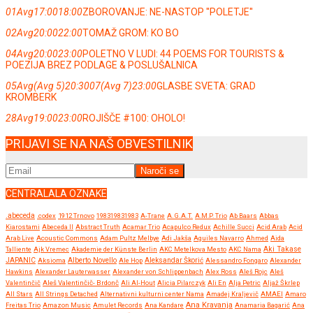
01
Avg
17:00
18:00
ZBOROVANJE: NE-NASTOP ''POLETJE''
02
Avg
20:00
22:00
TOMAŽ GROM: KO BO
04
Avg
20:00
23:00
POLETNO V LUDI: 44 POEMS FOR TOURISTS &
POEZIJA BREZ PODLAGE & POSLUŠALNICA
05
Avg
(Avg 5)
20:30
07
(Avg 7)
23:00
GLASBE SVETA: GRAD
KROMBERK
28
Avg
19:00
23:00
ROJIŠČE #100: OHOLO!
PRIJAVI SE NA NAŠ OBVESTILNIK
CENTRALALA OZNAKE
.abeceda
.codex
1912 Trnovo
198319831983
A-Trane
A.G.A.T.
A.M.P. Trio
Ab Baars
Abbas
Kiarostami
Abeceda II
Abstract Truth
Acamar Trio
Acapulco Redux
Achille Succi
Acid Arab
Acid
Arab Live
Acoustic Commons
Adam Pultz Melbye
Adi Jakša
Aguiles Navarro
Ahmed
Aida
Talliente
Ajk Vremec
Akademie der Künste Berlin
AKC Metelkova Mesto
AKC Nama
Aki Takase
JAPANIC
Aksioma
Alberto Novello
Ale Hop
Aleksandar Škorić
Alessandro Fongaro
Alexander
Hawkins
Alexander Lauterwasser
Alexander von Schlippenbach
Alex Ross
Aleš Rojc
Aleš
Valentinčič
Aleš Valentinčič- Brdonč
Ali Al-Hout
Alicia Pilarczyk
Ali En
Alja Petric
Aljaž Škrlep
All Stars
All Strings Detached
Alternativni kulturni center Nama
Amadej Kraljevič
AMAEI
Amaro
Ana Kravanja
Freitas Trio
Amazon Music
Amulet Records
Ana Kandare
Anamaria Bagarić
Ana