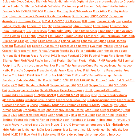
Goldstein
Diego Caicedo
Dietrich Petzold
digitalni vlak
Digitalni vlak za slovensko glasbo
Disorder
at the Border
DJ Illvibe
DobiaLab
Dobialabel
Dobimo se pred Škucem
Dolphins into the future
Domen Bohte
Domen Gnezda
Domingo
DomingoPaal Nilsen-Love
Dora Attila
Dorothy Ashby
Druga godba
Drago Ivanuša
Drašler / Resnik / Drašler Trio
drevo
Droit d’auteu
Drugstore
drumbooty
DrummingCellist
Dré A. Hočevar
Dré Hočevar
DUF
Dunaj
Dušan Rogelj
dziga vertov
Eating Sports
ebe
Echoraum
Ecliptic
Eddie Prevost
Edin Zubčević
Edith Steyer
Eduardo Raon
Efim Brailovskiy
EJN
Elder Ones
Elena Kakaliagou
Elias Stemeseder
Elisa Ulian
Ellen Arkrbro
Elvis Homan
ELX Triptih
Emanat
Emil Gross
Emilio Gordoa
Ente Tapes
Equilibrium as insta_bility
Eray Sertaç Ersayin
Ergod
Erika Sofia Sollo
Erland Dahlen
Ernesto Rodrigues
Ernst Florens
Etceteral
Chladni
EU
Eugene Chadbourne
Europe Jazz Network
Eva Mulej Vrabič
Evano
Eva
Ostanek
Evropocentrizem
Farida Amadou
Feecho Duo
Felix Henkelhausen
female:pressure
Fernand Egid
Ferran Fages
Festival 1912 Trnovo
Festival GONG
Festival Ment
Field Notes
Filip
Šijanec
Fire!
Fish Wool
Flavio Zanuttini
Florian Stoffner
Florian Walter
FMR Records
FM Sprehodi
Footprints
Forum nove glasbe
Fourklor
Frame Trio
Francesco Cusa
Francesco Ivone
Francesco
Naibo
Francois Couperin
Francois Houle
Frank Rosaly
Fred Frith
FreeForms
Freequestra
Free
FriForma
Stellar Trio
Fresh Dust Trio
Fri-Fru-Fra
FriFormA\V
Fulco Ottervanger
Félicie
Gal Furlan
Bazelaire
Gabriele Mitelli
Gaj Bostič
Galerija ŠKUC
Gal Furlan Quartet
Gal Golob Trio
Gašper Livk
Gallery P74
GATT
Gaudenz Badrutt
Gašper Letonja
Gašper Okorn
Gašper Piano
Gašper Selko
Gašper Torkar
Gerald Cleaver
Gerry Hemingway
GGRIL
Giancarlo Schiaffini
Giovanni Maier
Gimnastika ne/smisla
Giorgio Pacorig
Glas(ov)no-gibalna raziskovalnica
glasbena kritika
Glasbena šola Lendava
Glasbeno društvo Uho
Glasbeno novinarstvo
Glasbe sveta
Globalna ekonomija
Godec
Gombač / Krhlanko / Vollmaier TIBIA SONORA
Goran Kajfeš
Goran
Krmac
Gordan
Grand groupe régional d'improvisation libérée
GranuRise
Gregor Podlogar
Grgur
Savić
GT22
Guilherme Rodrigues
Gush
Gyan Riley
Hala
Hamid Drake
Han Bennink
Haus der
Berliner Festspiele
Helene Richter
Henrik Olsson
Heroines of Sound
Hidrogizma
Hiroyuki Ura
Hupa Brajdič
Ida Hiršenfelder
Howie Reeve
Hundred Years Gallery
Hypomaniac
Ictuscordio
Idris Rahman
Ignite
Igor Bašin
Igor Lumpert
Igor Lumpret
Igor Matković
Igor Stangliczky
Igor
Zabel
IKLECTIK
Ikue Mori
Ilia Belorukov
Ill Considered
Improbiro
ImproCamp
Improcon