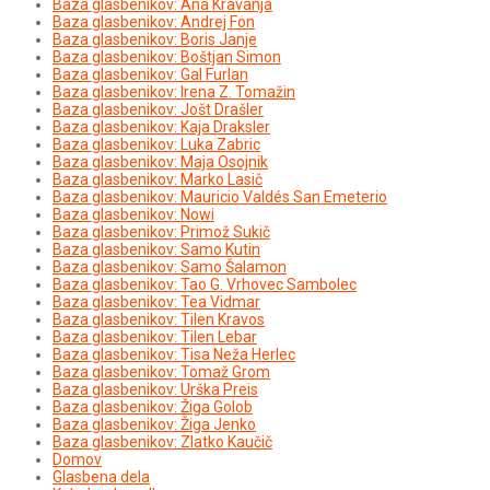
Baza glasbenikov: Ana Kravanja
Baza glasbenikov: Andrej Fon
Baza glasbenikov: Boris Janje
Baza glasbenikov: Boštjan Simon
Baza glasbenikov: Gal Furlan
Baza glasbenikov: Irena Z. Tomažin
Baza glasbenikov: Jošt Drašler
Baza glasbenikov: Kaja Draksler
Baza glasbenikov: Luka Zabric
Baza glasbenikov: Maja Osojnik
Baza glasbenikov: Marko Lasič
Baza glasbenikov: Mauricio Valdés San Emeterio
Baza glasbenikov: Nowi
Baza glasbenikov: Primož Sukič
Baza glasbenikov: Samo Kutin
Baza glasbenikov: Samo Šalamon
Baza glasbenikov: Tao G. Vrhovec Sambolec
Baza glasbenikov: Tea Vidmar
Baza glasbenikov: Tilen Kravos
Baza glasbenikov: Tilen Lebar
Baza glasbenikov: Tisa Neža Herlec
Baza glasbenikov: Tomaž Grom
Baza glasbenikov: Urška Preis
Baza glasbenikov: Žiga Golob
Baza glasbenikov: Žiga Jenko
Baza glasbenikov: Zlatko Kaučič
Domov
Glasbena dela