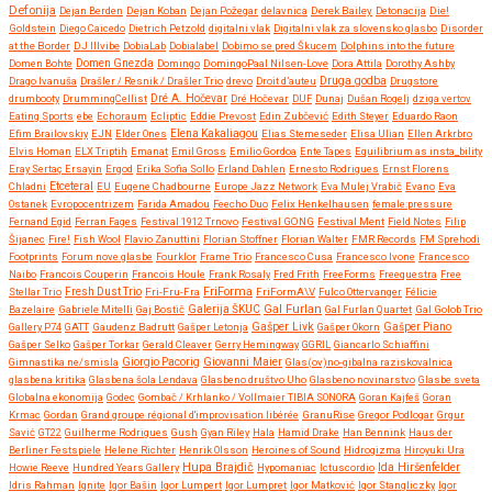
Defonija
Dejan Berden
Dejan Koban
Dejan Požegar
delavnica
Derek Bailey
Detonacija
Die!
Goldstein
Diego Caicedo
Dietrich Petzold
digitalni vlak
Digitalni vlak za slovensko glasbo
Disorder
at the Border
DJ Illvibe
DobiaLab
Dobialabel
Dobimo se pred Škucem
Dolphins into the future
Domen Bohte
Domen Gnezda
Domingo
DomingoPaal Nilsen-Love
Dora Attila
Dorothy Ashby
Druga godba
Drago Ivanuša
Drašler / Resnik / Drašler Trio
drevo
Droit d’auteu
Drugstore
drumbooty
DrummingCellist
Dré A. Hočevar
Dré Hočevar
DUF
Dunaj
Dušan Rogelj
dziga vertov
Eating Sports
ebe
Echoraum
Ecliptic
Eddie Prevost
Edin Zubčević
Edith Steyer
Eduardo Raon
Efim Brailovskiy
EJN
Elder Ones
Elena Kakaliagou
Elias Stemeseder
Elisa Ulian
Ellen Arkrbro
Elvis Homan
ELX Triptih
Emanat
Emil Gross
Emilio Gordoa
Ente Tapes
Equilibrium as insta_bility
Eray Sertaç Ersayin
Ergod
Erika Sofia Sollo
Erland Dahlen
Ernesto Rodrigues
Ernst Florens
Etceteral
Chladni
EU
Eugene Chadbourne
Europe Jazz Network
Eva Mulej Vrabič
Evano
Eva
Ostanek
Evropocentrizem
Farida Amadou
Feecho Duo
Felix Henkelhausen
female:pressure
Fernand Egid
Ferran Fages
Festival 1912 Trnovo
Festival GONG
Festival Ment
Field Notes
Filip
Šijanec
Fire!
Fish Wool
Flavio Zanuttini
Florian Stoffner
Florian Walter
FMR Records
FM Sprehodi
Footprints
Forum nove glasbe
Fourklor
Frame Trio
Francesco Cusa
Francesco Ivone
Francesco
Naibo
Francois Couperin
Francois Houle
Frank Rosaly
Fred Frith
FreeForms
Freequestra
Free
FriForma
Stellar Trio
Fresh Dust Trio
Fri-Fru-Fra
FriFormA\V
Fulco Ottervanger
Félicie
Gal Furlan
Bazelaire
Gabriele Mitelli
Gaj Bostič
Galerija ŠKUC
Gal Furlan Quartet
Gal Golob Trio
Gašper Livk
Gallery P74
GATT
Gaudenz Badrutt
Gašper Letonja
Gašper Okorn
Gašper Piano
Gašper Selko
Gašper Torkar
Gerald Cleaver
Gerry Hemingway
GGRIL
Giancarlo Schiaffini
Giovanni Maier
Gimnastika ne/smisla
Giorgio Pacorig
Glas(ov)no-gibalna raziskovalnica
glasbena kritika
Glasbena šola Lendava
Glasbeno društvo Uho
Glasbeno novinarstvo
Glasbe sveta
Globalna ekonomija
Godec
Gombač / Krhlanko / Vollmaier TIBIA SONORA
Goran Kajfeš
Goran
Krmac
Gordan
Grand groupe régional d'improvisation libérée
GranuRise
Gregor Podlogar
Grgur
Savić
GT22
Guilherme Rodrigues
Gush
Gyan Riley
Hala
Hamid Drake
Han Bennink
Haus der
Berliner Festspiele
Helene Richter
Henrik Olsson
Heroines of Sound
Hidrogizma
Hiroyuki Ura
Hupa Brajdič
Ida Hiršenfelder
Howie Reeve
Hundred Years Gallery
Hypomaniac
Ictuscordio
Idris Rahman
Ignite
Igor Bašin
Igor Lumpert
Igor Lumpret
Igor Matković
Igor Stangliczky
Igor