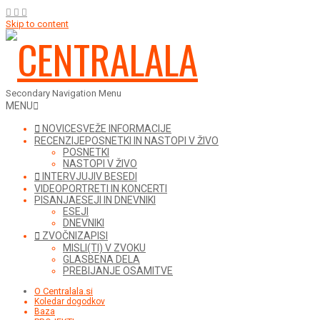
Skip to content
Secondary Navigation Menu
MENU
NOVICE
SVEŽE INFORMACIJE
RECENZIJE
POSNETKI IN NASTOPI V ŽIVO
POSNETKI
NASTOPI V ŽIVO
INTERVJUJI
V BESEDI
VIDEO
PORTRETI IN KONCERTI
PISANJA
ESEJI IN DNEVNIKI
ESEJI
DNEVNIKI
ZVOČNI
ZAPISI
MISLI(TI) V ZVOKU
GLASBENA DELA
PREBIJANJE OSAMITVE
O Centralala.si
Koledar dogodkov
Baza