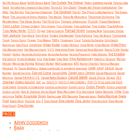
Tea Vidmar
Tač-Mi Brass Band
TačMi Brass Band
Tea Grahek
Teden sodobne glasbe
Telesa vode
Tepih
Terraformer research facilities
Terrie Ex
Tery Žeželj
Theater der Freien Volksbühne
The
Attic
The Big Yes
The Canyon Observer
The Elephant
The Ex
The Flying Luttenbachers
The Green
Room
The Journal of Sonic Studies
The Necks
There Be Monsters
Theremidi Orchestra
The
Rezidentess
The Stone Series
The Third Guy
Thomas Johansson
Thuluth
Tijana Stanković
Tilen Lebar
Tilman Urbach
Timi Vremc
Timi Vremec
Tina Lešničar
Tine Vrabič
Tisa & Mojca
Tomaž Grom
Tisa Neža Herlec
TiTiTi
TO)pot
Tobija Hudnik
Tomeka Reid
Tomislav Vrečar
Tom Jackson
Tony Buck
Tony Elieh
Torben Snekkestad
Torto Editions
Tour De Brass
Tremoneta
Tresk
Trevor Dunn
Trigger
Trio Weave
TRIPs
Tropiques
Trus!
Tututu Orchestra
Uchihashi
Urban Kušar
Kazuhisa
Udo Preis
Umdhlebi
Urban Mihevc
Uroš Rojko
Urša Rahne
Urška Preis
Ute Wasserman
Ute Wassermann
V-F-X
Valentina Prete
Vanessa Nina Borsan
Vasco Trilla
Vasko
Vid Drašler
Pregelj
Velkro
Veronika Dintinjana
Veronika Kumar
Vesna Pisarovič
Vida Vatovec
Vitja Balžalorsky
Vid Salmič
Vinko Globokar
Vira
Vita Kobal
Vital Role
Vladimir Tarasov
Werner
Penzel
Weronika Partyka
William Parker
Wolf Lepenies
WTO
Xavier Charles
Yannis Maizan
Yanoosh
Yii
Young Mothers
Zakon o avtorski in sorodnih pravicah
ZARŠ
ZASP
ZASUK
Zavod
Zavod Cona
Bunker
Zavod Carnica
Zavod GONG
Zavod Jazz Cerkno
Zavod Masovna
Zavod
Zavod Sploh
Murmur
Zavod P.A.R.A.S.I.T.E.
Zavod Radio Študent
Zavod Zlitina
Zergon
ZEZ
Zlatko Kaučič
Zhlehtet
ZOC
zu
ZVO.ČI.TI
ZVO.ČI.TI AKUZMONIJ
ZVO.ČI.TI so.und.ing DUO
Zvočni Prepihi
Zvod Sploh
Zvončki in trobentice
zvočna umentost
Zvočni izviri
Zvočni sprehod
Zvočni učinki
[Dré A. Hočevar Verso Doxa]
Àlex Reviriego
Éric Normand
Čadrg Records
ČIPke
Črna
Širom
skrinjica
Šalter Ensemble
Škofja Loka
ŠOP Records
Španski borci
Špela Mastnak
Špela
Žiga Ipavec
Trošt
Špela Škulj
Šumski
šču
Ž
Žiga Golob
Žiga Jenko
Žiga Koritnik
Žiga Murko
Žiga Pucelj
Žiga Smrdel
PAGES
ARHIV DOGODKOV
Baza