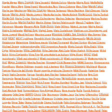
Maja Osojnik
Magda Mayas
Maja Vaupotič
Makoto Oshiro
Mamka
Manja Ristć
MaNoPaMa
Quartet
Manu Mayr
Mapa Knapič
Marcelo dos Reis
Marco Colonna
Marc Ribot
Marek Fakuč
Marhe Lea
Mariboring
Marina Džukljev
Marina Tantanozi
Mario Rechtern
Mark Dresser
Marko
Marko Jenič
Batista
Marko Jugović
Marko Karlovčec
Marko Košnik
Marko Lasič
Marko Turkuš
Marko Čeh
Marko Črnčec
Markus Eichenberger
Marlies Debacker
Marmalsana
Martina Testen
Martin Eccles
Martin Kuchen
Martin Ukmar
Marton Palatinszsky
Maruži Tjaždaga
Mary
Halvorson
Masada
Masami Akita
Matej Bonin
Matej Mihevc
Matevž Jerman
Matija Krečič
Matjaž Bajc
Matija Schellander
Matjaž Zorec
Mats Gustafsson
Matthias von Strumberger und
Mauricio Valdés San Emeterio
Seine Jugend
Maud Nellisen
Maurice Louca
Max Bogner
Max
MSP
MENT
MENT Ljubljana
Meredith Monk
Merzbow
Meshell Ndegeocello
Mesto žensk
Metabonma
Metamkine
Metelkova mesto
Michael Formanek
Michael Gordon
Michael Griener
Michael Zerang
midelamodogodke
MIDI Innovation Awards
Mieko Suzuki
Miha Blažič
Miha
Miha Zadnikar
Ciglar
Miha Gantar
Miha Zadnikar Aleš Suša
Milan Hudnik
Milko Lazar
Miloš
Bašin
Mimo Cogliandro
Mina Fina
Mi smo #odprti za kulturo
Mitja Hlupič
MKNŽ
Mladi
raziskovalci
Mladi raziskovalci II
Mladi raziskovalci III
Mladi raziskovalci IV
Moderna galerija
MoE
Mojca Zupančič
Monika Roscher
Monopoly Child Researches
MONO Scarves
Monoscarves
MoreMusic
Morton Feldman
mozaik
mož s kamero
Mrk
Muanis Sinanović
Multitask
Musica
Femina
Musiche dal Mondo
Muzej novejše zgodovine Slovenije
Máté Pozsár
Nabelóse
Nada
Žgank
Nadin Deventer
Najoua
Narodni dom Maribor
Natascha Gangl
Neforma
Nejc Grm
Neposlušno
Nemogoče
Nenad Kovačić
Nenad Sinkauz
Neo-Cymex
nevem nevem
New
Freequestra
Niansa
Nice Trick
Nick Fraser
Nicolas Humbert
Nicolas Jaar
Nikola Vuković
Nils
Nina Dragičević
Vermeulen
Nina Farič
Nina Virant
Nina Virant Vira
Nitz
Nocturna Discordia
Noel Akchote
Noid
Nomenklatura
Non-Aligned Music
Nova muska
Nulla
Nurriá Andorra
odbooqpo
Odbo Oqpo
ODPRTO
Oholo!
Oka
Oksimoron
Oktober Jazz
Ola Høyer
Olfamoštvo
Olfamož
OM produkcija
oOo
Ornette Coleman
OR poiesis
Orsketer brez meja
Orsoye Kaincz
Oscilla
Oskar
Longyka
Otmar Taber
Otoma Yoshihide
Otomo Yoshihide
Pablo González Balaguer
Paco Peña
Paolo Pascolo
Palomar Records
paolo spaccamonti
PARL
Pasqual Mirro
Patrick K.-H.
Pat Thomas
Paul Clift
Paul Lovens
Pavla Zabret
PENUMBRA
Peter Evans
Peter Margasak
Peter Rundl
Peter