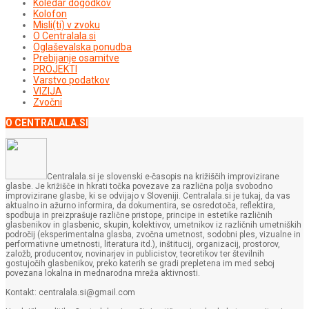
Koledar dogodkov
Kolofon
Misli(ti) v zvoku
O Centralala.si
Oglaševalska ponudba
Prebijanje osamitve
PROJEKTI
Varstvo podatkov
VIZIJA
Zvočni
O CENTRALALA.SI
Centralala.si je slovenski e-časopis na križiščih improvizirane
glasbe. Je križišče in hkrati točka povezave za različna polja svobodno
improvizirane glasbe, ki se odvijajo v Sloveniji. Centralala.si je tukaj, da vas
aktualno in ažurno informira, da dokumentira, se osredotoča, reflektira,
spodbuja in preizprašuje različne pristope, principe in estetike različnih
glasbenikov in glasbenic, skupin, kolektivov, umetnikov iz različnih umetniških
področij (eksperimentalna glasba, zvočna umetnost, sodobni ples, vizualne in
performativne umetnosti, literatura itd.), inštitucij, organizacij, prostorov,
založb, producentov, novinarjev in publicistov, teoretikov ter številnih
gostujočih glasbenikov, preko katerih se gradi prepletena im med seboj
povezana lokalna in mednarodna mreža aktivnosti.
Kontakt: centralala.si@gmail.com