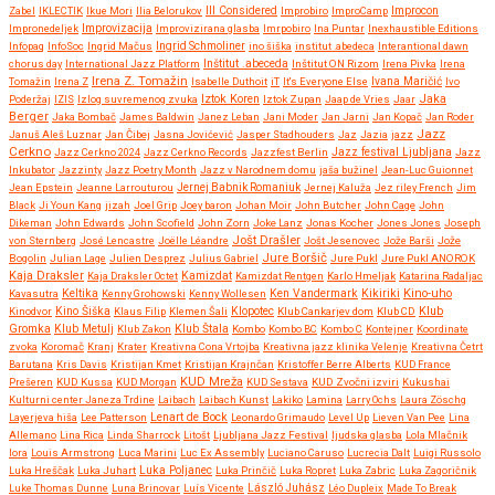
Zabel
IKLECTIK
Ikue Mori
Ilia Belorukov
Ill Considered
Improbiro
ImproCamp
Improcon
Improvizacija
Impronedeljek
Improvizirana glasba
Imrpobiro
Ina Puntar
Inexhaustible Editions
Infopaq
InfoSoc
Ingrid Mačus
Ingrid Schmoliner
ino šiška
institut .abedeca
Interantional dawn
chorus day
International Jazz Platform
Inštitut .abeceda
Inštitut ON Rizom
Irena Pivka
Irena
Irena Z. Tomažin
Tomažin
Irena Z
Isabelle Duthoit
iT
It's Everyone Else
Ivana Maričić
Ivo
Iztok Koren
Jaka
Poderžaj
IZIS
Izlog suvremenog zvuka
Iztok Zupan
Jaap de Vries
Jaar
Berger
Jaka Bombač
James Baldwin
Janez Leban
Jani Moder
Jan Jarni
Jan Kopač
Jan Roder
Jazz
Januš Aleš Luznar
Jan Čibej
Jasna Jovićević
Jasper Stadhouders
Jaz
Jazia
jazz
Cerkno
Jazz festival Ljubljana
Jazz Cerkno 2024
Jazz Cerkno Records
Jazzfest Berlin
Jazz
Inkubator
Jazzinty
Jazz Poetry Month
Jazz v Narodnem domu
jaša bužinel
Jean-Luc Guionnet
Jean Epstein
Jeanne Larrouturou
Jernej Babnik Romaniuk
Jernej Kaluža
Jez riley French
Jim
Black
Ji Youn Kang
jizah
Joel Grip
Joey baron
Johan Moir
John Butcher
John Cage
John
Dikeman
John Edwards
John Scofield
John Zorn
Joke Lanz
Jonas Kocher
Jones Jones
Joseph
Jošt Drašler
von Sternberg
José Lencastre
Joëlle Léandre
Jošt Jesenovec
Jože Barši
Jože
Jure Boršič
Bogolin
Julian Lage
Julien Desprez
Julius Gabriel
Jure Pukl
Jure Pukl ANOROK
Kaja Draksler
Kaja Draksler Octet
Kamizdat
Kamizdat Rentgen
Karlo Hmeljak
Katarina Radaljac
Kikiriki
Kino-uho
Kavasutra
Keltika
Kenny Grohowski
Kenny Wollesen
Ken Vandermark
Klub
Kinodvor
Kino Šiška
Klaus Filip
Klemen Šali
Klopotec
Klub Cankarjev dom
Klub CD
Gromka
Klub Metulj
Klub Zakon
Klub Štala
Kombo
Kombo BC
Kombo C
Kontejner
Koordinate
zvoka
Koromač
Kranj
Krater
Kreativna Cona Vrtojba
Kreativna jazz klinika Velenje
Kreativna Četrt
Barutana
Kris Davis
Kristijan Kmet
Kristijan Krajnčan
Kristoffer Berre Alberts
KUD France
KUD Mreža
Prešeren
KUD Kussa
KUD Morgan
KUD Sestava
KUD Zvočni izviri
Kukushai
Kulturni center Janeza Trdine
Laibach
Laibach Kunst
Lakiko
Lamina
Larry Ochs
Laura Zöschg
Lenart de Bock
Layerjeva hiša
Lee Patterson
Leonardo Grimaudo
Level Up
Lieven Van Pee
Lina
Allemano
Lina Rica
Linda Sharrock
Litošt
Ljubljana Jazz Festival
ljudska glasba
Lola Mlačnik
lora
Louis Armstrong
Luca Marini
Luc Ex Assembly
Luciano Caruso
Lucrecia Dalt
Luigi Russolo
Luka Hreščak
Luka Juhart
Luka Poljanec
Luka Prinčič
Luka Ropret
Luka Zabric
Luka Zagoričnik
Luke Thomas Dunne
Luna Brinovar
Luís Vicente
László Juhász
Léo Dupleix
Made To Break