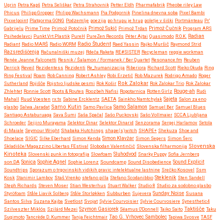
Ugrin
Petra Kapš
Petra Seliškar
Petra Strahovnik
Petter Eldh
Pharmafabrik
Pheobe riley Law
Phicus
Philipp Gropper
Philipp Wachsmann
Pia Podgornik
Pinelina dnevna soba
Pixel Bambi
Pixxelpoint
Platgorma GONG
Podzemlje
poezija
po hrupu je hrup
poletje v šiški
Portmänteau
Pr'
Gabrijelu
Prime Time
Primož Potočnik
Primož Sukič
Primož Trdan
Primož Čučnik
Program ARS
Psihedelavci
Punkt.Vrt.Plastik
PureH
PureZen Records
Péter Ajtai
Quasimodo
R.O.K.
Radian
Radio Študent
Radiant
Radio MARŠ
Radio WORM
Raed Yassin
Rajko Muršič
Raymond Strid
Razsrediščenja
Računalniški muzej
Rdeča Raketa
RE#SISTER
Recycleman
reggie workman
Renée Jeanne Falconetti
Resnik / Šalamon / Formanek / Ber Quartet
Resonance.fm
Reuben
Derrick
Reveil
Rezidentess
Rezidenti
Re_humanizacija
Riberiora
Richard Scott
Rieko Okuda
Ring
Ring Festival
Roam
Rob Canning
Robert Ashley
Robi Erzetič
Rob Mazurek
Rodrigo Amado
Roger
Rok Zalokar
Sutherland
Rojišče
Rojstvo ljudske pesmi
Rok Košir
Rok Zalokar Trio
Rok Zalokar
Zhlehtet
Ronnie Scott
Roots & Routes
Roozbeh Nafisi
Ropotarnica
Rotten Girlz
Rouge-ah
Rudi
Mahall
Ruud Voesten
rx:tx
Sabine Ercklentz
SAETA
Sainkho Namtchylak
Sajeta
Salon za eno
Samo Kutin
Samo Šalamon
glasbo
Salwa Jaradat
Samo Pavlica
Samuel Ber
Samuel Blues
Santiago Astaburuaga
Sava Šumi
Saša Spačal
Sašo Puckovski
Sašo Vollmaier
SCCA Ljubljana
Schroeder
Seijiro Murayama
Selektor Dinar
Selektor Dinarid
Senzorama
Sergej Harlamov
Setola
di Maiale
Seymour Wright
Shabaka Hutchings
shape(s)witch
SHAPE+
Shekuza
Shoe and
Shoelace
SIGIC
Silke Eberhard
Simon Kenda
Simon Klavžar
Simon Segers
Simon Šerc
Slovenska
Skladišče/Magazzino LIbertas FEstival
Slobodan Valentinčič
Slovenska filharmonija
Kinoteka
Sluhodvod
Slovenski punk in fotografija
Slowfoam
Snarky Puppy
Sofia Jernberg
Sonica
son:DA
Sophie Agnel
Sophie Lorenz
Soundcamp
Sound Disobedience
Sound Explicit
Soundtrips
Sporazum o trgovinskih vidikih pravic intelektualne lastnine
Srečko Kosovel
Ssm
Steklenik
Kosk
Stanimir Lambov
Staš Vrenko
stefano pilla
Stefano Scodanibbio
Sten Sandell
Steph Richards
Steven Moser
Stian Westerhus
Stuart Walker
Studio 8
Studio za sodobno glasbo
Styröfoam
Ståle Liavik Solberg
Ståle Storløkken
Subburben
Sujevera
Sunday Noise
Susana
Santos Silva
Suzana Kajba
Svetlost
Svojat
Sylvie Courvoisier
Sylvie Courvosiere
Synesthetic4
Taktišče
Szilveszter Miklós
Szilárd Mezei
Szymon Gasiorek
Séamus O'Donnell
Taiko Saito
Taku
Sugimoto
Tancrède D. Kummer
Tanja Feichtmair
Tao G. Vrhovec Sambolec
Tapiwa Svosve
TASF