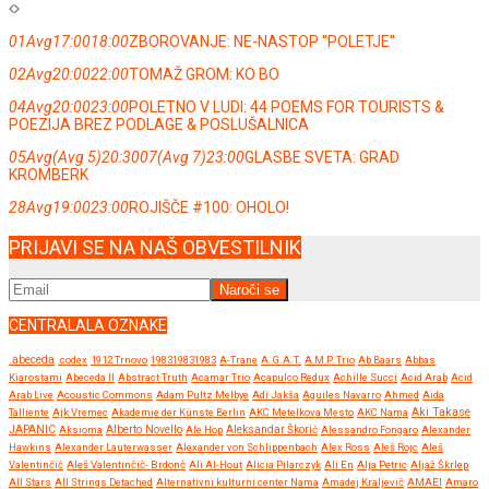
01
Avg
17:00
18:00
ZBOROVANJE: NE-NASTOP ''POLETJE''
02
Avg
20:00
22:00
TOMAŽ GROM: KO BO
04
Avg
20:00
23:00
POLETNO V LUDI: 44 POEMS FOR TOURISTS &
POEZIJA BREZ PODLAGE & POSLUŠALNICA
05
Avg
(Avg 5)
20:30
07
(Avg 7)
23:00
GLASBE SVETA: GRAD
KROMBERK
28
Avg
19:00
23:00
ROJIŠČE #100: OHOLO!
PRIJAVI SE NA NAŠ OBVESTILNIK
CENTRALALA OZNAKE
.abeceda
.codex
1912 Trnovo
198319831983
A-Trane
A.G.A.T.
A.M.P. Trio
Ab Baars
Abbas
Kiarostami
Abeceda II
Abstract Truth
Acamar Trio
Acapulco Redux
Achille Succi
Acid Arab
Acid
Arab Live
Acoustic Commons
Adam Pultz Melbye
Adi Jakša
Aguiles Navarro
Ahmed
Aida
Talliente
Ajk Vremec
Akademie der Künste Berlin
AKC Metelkova Mesto
AKC Nama
Aki Takase
JAPANIC
Aksioma
Alberto Novello
Ale Hop
Aleksandar Škorić
Alessandro Fongaro
Alexander
Hawkins
Alexander Lauterwasser
Alexander von Schlippenbach
Alex Ross
Aleš Rojc
Aleš
Valentinčič
Aleš Valentinčič- Brdonč
Ali Al-Hout
Alicia Pilarczyk
Ali En
Alja Petric
Aljaž Škrlep
All Stars
All Strings Detached
Alternativni kulturni center Nama
Amadej Kraljevič
AMAEI
Amaro