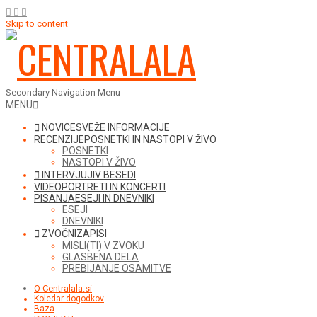
Skip to content
Secondary Navigation Menu
MENU
NOVICE
SVEŽE INFORMACIJE
RECENZIJE
POSNETKI IN NASTOPI V ŽIVO
POSNETKI
NASTOPI V ŽIVO
INTERVJUJI
V BESEDI
VIDEO
PORTRETI IN KONCERTI
PISANJA
ESEJI IN DNEVNIKI
ESEJI
DNEVNIKI
ZVOČNI
ZAPISI
MISLI(TI) V ZVOKU
GLASBENA DELA
PREBIJANJE OSAMITVE
O Centralala.si
Koledar dogodkov
Baza