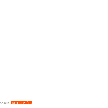
oriščih.
PREBERI VEČ →