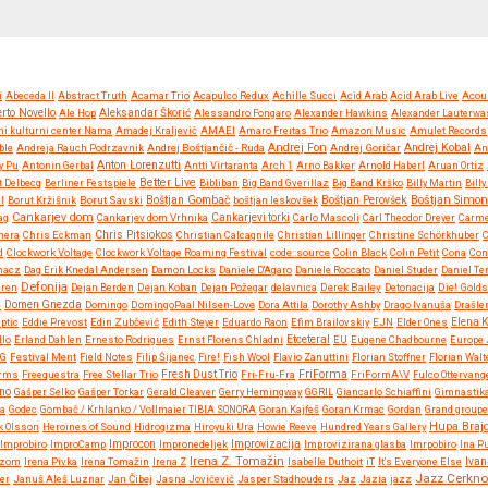
i
Abeceda II
Abstract Truth
Acamar Trio
Acapulco Redux
Achille Succi
Acid Arab
Acid Arab Live
Acou
rto Novello
Ale Hop
Aleksandar Škorić
Alessandro Fongaro
Alexander Hawkins
Alexander Lauterwa
ni kulturni center Nama
Amadej Kraljevič
AMAEI
Amaro Freitas Trio
Amazon Music
Amulet Records
Andrej Fon
Andrej Kobal
ble
Andreja Rauch Podrzavnik
Andrej Boštjančič - Ruda
Andrej Goričar
An
Anton Lorenzutti
y Pu
Antonin Gerbal
Antti Virtaranta
Arch 1
Arno Bakker
Arnold Haberl
Aruan Ortiz
Better Live
t Delbecq
Berliner Festspiele
Bibliban
Big Band Gverillaz
Big Band Krško
Billy Martin
Bill
Boštjan Simon
l
Borut Kržišnik
Borut Savski
Boštjan Gombač
boštjan leskovšek
Boštjan Perovšek
Cankarjev dom
ag
Cankarjev dom Vrhnika
Cankarjevi torki
Carlo Mascoli
Carl Theodor Dreyer
Carm
Chris Pitsiokos
mera
Chris Eckman
Christian Calcagnile
Christian Lillinger
Christine Schörkhuber
d
Clockwork Voltage
Clockwork Voltage Roaming Festival
code::source
Colin Black
Colin Petit
Cona
Con
hacz
Dag Erik Knedal Andersen
Damon Locks
Daniele D'Agaro
Daniele Roccato
Daniel Studer
Daniel Te
Defonija
eren
Dejan Berden
Dejan Koban
Dejan Požegar
delavnica
Derek Bailey
Detonacija
Die! Golds
e
Domen Gnezda
Domingo
DomingoPaal Nilsen-Love
Dora Attila
Dorothy Ashby
Drago Ivanuša
Drašler
iptic
Eddie Prevost
Edin Zubčević
Edith Steyer
Eduardo Raon
Efim Brailovskiy
EJN
Elder Ones
Elena 
Etceteral
llo
Erland Dahlen
Ernesto Rodrigues
Ernst Florens Chladni
EU
Eugene Chadbourne
Europe 
NG
Festival Ment
Field Notes
Filip Šijanec
Fire!
Fish Wool
Flavio Zanuttini
Florian Stoffner
Florian Walt
FriForma
orms
Freequestra
Free Stellar Trio
Fresh Dust Trio
Fri-Fru-Fra
FriFormA\V
Fulco Ottervang
no
Gašper Selko
Gašper Torkar
Gerald Cleaver
Gerry Hemingway
GGRIL
Giancarlo Schiaffini
Gimnastik
ja
Godec
Gombač / Krhlanko / Vollmaier TIBIA SONORA
Goran Kajfeš
Goran Krmac
Gordan
Grand groupe 
Hupa Braj
k Olsson
Heroines of Sound
Hidrogizma
Hiroyuki Ura
Howie Reeve
Hundred Years Gallery
Improvizacija
Improbiro
ImproCamp
Improcon
Impronedeljek
Improvizirana glasba
Imrpobiro
Ina P
Irena Z. Tomažin
Rizom
Irena Pivka
Irena Tomažin
Irena Z
Isabelle Duthoit
iT
It's Everyone Else
Ivan
Jazz Cerkno
er
Januš Aleš Luznar
Jan Čibej
Jasna Jovićević
Jasper Stadhouders
Jaz
Jazia
jazz