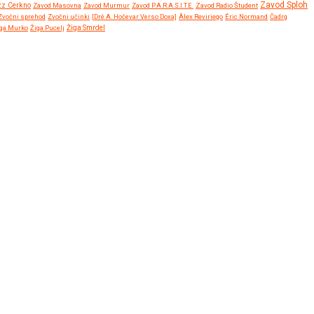
Zavod Sploh
zz Cerkno
Zavod Masovna
Zavod Murmur
Zavod P.A.R.A.S.I.T.E.
Zavod Radio Študent
Zvočni sprehod
Zvočni učinki
[Dré A. Hočevar Verso Doxa]
Àlex Reviriego
Éric Normand
Čadrg
ga Murko
Žiga Pucelj
Žiga Smrdel