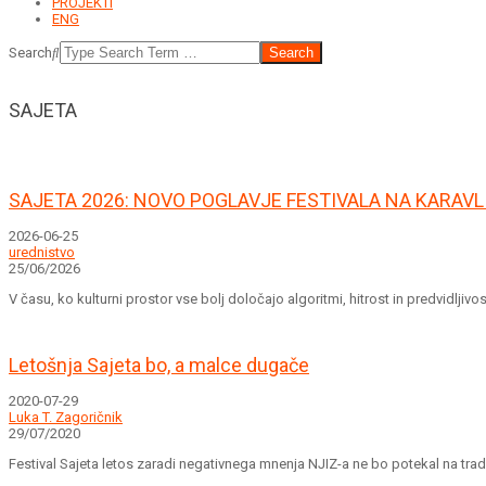
PROJEKTI
ENG
Search
SAJETA
SAJETA 2026: NOVO POGLAVJE FESTIVALA NA KARAVL
2026-06-25
urednistvo
25/06/2026
V času, ko kulturni prostor vse bolj določajo algoritmi, hitrost in predvidlji
Letošnja Sajeta bo, a malce dugače
2020-07-29
Luka T. Zagoričnik
29/07/2020
Festival Sajeta letos zaradi negativnega mnenja NJIZ-a ne bo potekal na tra