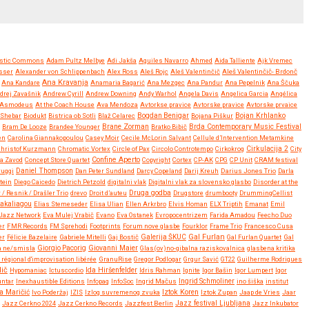
stic Commons
Adam Pultz Melbye
Adi Jakša
Aguiles Navarro
Ahmed
Aida Talliente
Ajk Vremec
sser
Alexander von Schlippenbach
Alex Ross
Aleš Rojc
Aleš Valentinčič
Aleš Valentinčič- Brdonč
Ana Kravanja
Ana Kandare
Anamaria Bagarić
Ana Mezgec
Ana Pandur
Ana Pepelnik
Ana Ščuka
drej Zavašnik
Andrew Cyrill
Andrew Downing
Andy Warhol
Angela Davis
Angelica Garcia
Angélica
Asmodeus
At the Coach House
Ava Mendoza
Avtorkse pravice
Avtorske pravice
Avtorske prvaice
Bojan Krhlanko
y Shebar
Biodukt
Bistrica ob Sotli
Blaž Celarec
Bogdan Benigar
Bojana Piškur
Brane Zorman
Bram De Looze
Brandee Younger
Bratko Bibič
Brda Contemporary Music Festival
en
Carolina Giannakopoulou
Casey Moir
Cecile McLorin Salvant
Cellule d’Intervention Metamkine
Christof Kurzmann
Chromatic Vortex
Circle of Pax
Circolo Controtempo
Cirkokrog
Cirkulacija 2
City
Confine Aperto
a Zavod
Concept Store Quartet
Copyright
Cortex
CP-AK
CPG
CP Unit
CRAM festival
ruggi
Daniel Thompson
Dan Peter Sundland
Darcy Copeland
Darij Kreuh
Darius Jones Trio
Darla
tein
Diego Caicedo
Dietrich Petzold
digitalni vlak
Digitalni vlak za slovensko glasbo
Disorder at the
Druga godba
 / Resnik / Drašler Trio
drevo
Droit d’auteu
Drugstore
drumbooty
DrummingCellist
Kakaliagou
Elias Stemeseder
Elisa Ulian
Ellen Arkrbro
Elvis Homan
ELX Triptih
Emanat
Emil
Jazz Network
Eva Mulej Vrabič
Evano
Eva Ostanek
Evropocentrizem
Farida Amadou
Feecho Duo
er
FMR Records
FM Sprehodi
Footprints
Forum nove glasbe
Fourklor
Frame Trio
Francesco Cusa
Gal Furlan
er
Félicie Bazelaire
Gabriele Mitelli
Gaj Bostič
Galerija ŠKUC
Gal Furlan Quartet
Gal
Giovanni Maier
a ne/smisla
Giorgio Pacorig
Glas(ov)no-gibalna raziskovalnica
glasbena kritika
régional d'improvisation libérée
GranuRise
Gregor Podlogar
Grgur Savić
GT22
Guilherme Rodrigues
dič
Ida Hiršenfelder
Hypomaniac
Ictuscordio
Idris Rahman
Ignite
Igor Bašin
Igor Lumpert
Igor
untar
Inexhaustible Editions
Infopaq
InfoSoc
Ingrid Mačus
Ingrid Schmoliner
ino šiška
institut
Iztok Koren
a Maričić
Ivo Poderžaj
IZIS
Izlog suvremenog zvuka
Iztok Zupan
Jaap de Vries
Jaar
Jazz festival Ljubljana
Jazz Cerkno 2024
Jazz Cerkno Records
Jazzfest Berlin
Jazz Inkubator