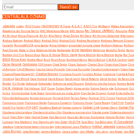
CENTRALALA OZNAKE
.abeceda
.codex
1912 Trnovo
198319831983
A-Trane
A.G.A.T.
A.M.P. Trio
Ab Baars
Abbas Kiarostam
Akademie der Künste Berlin
AKC Metelkova Mesto
AKC Nama
Aki Takase JAPANIC
Aksioma
Albe
Ali Al-Hout
Alicia Pilarczyk
Ali En
Alja Petric
Aljaž Škrlep
All Stars
All Strings Detached
Alternativ
Andras Bodrogi
Andraž Mazi
Andraž Polič
Andrea Gulli
Andrea Neumann
Andreas Røysum Ensem
Castelló
AnimotMUZIK
anja banko
Anna Högberg
ansambel nojzeta slaka
Anthony Pateras
Anthon
beepblip
Axel Dörner
Baba ‘n’ Dica
Bakalina Velika
Balkanada
BCFM
Beletrina
Benedict Taylor
Benoi
Boris Janje
Bootleg Unit Trio
Bop en Bras
Boris A. Novak
Borja Močink
Borja Močnik
Borka
Bor Ture
BRGS
Brina Kren
Brodie West
Bruit
Bruit Asso
Burkhard Beins
Bálint Bolcsó
C.M.A.K. Cerkno
Cadl
Cene Resnik
Centralala
CGP Impro
Chad Taylor
Cham Saloum
Chanel Zero
Chiao-Hua Chang
Chi
of Asylum
City Of Women
Clarice Calvo-Pinsolle
Clarissa Durizotto
Claudio Contemporary
Clean Fee
CreativePowerGarage101
Creative Sources
Cristiana Fusillo
Cristián Alvear
Cukrarna
Czajka & Puc
Smoking
Das Minsk
Dave Holland
David Braun
David Lynch
David Roberts
David Verbuč
De Beren Gi
Border
DJ Illvibe
DobiaLab
Dobialabel
Dobimo se pred Škucem
Dolphins into the future
Domen Boht
Dré A. Hočevar
Dré Hočevar
DUF
Dunaj
Dušan Rogelj
dziga vertov
Eating Sports
ebe
Echoraum
Ecl
Gross
Emilio Gordoa
Ente Tapes
Equilibrium as insta_bility
Eray Sertaç Ersayin
Ergod
Erika Sofia So
Felix Henkelhausen
female:pressure
Fernand Egid
Ferran Fages
Festival 1912 Trnovo
Festival GO
Francesco Ivone
Francesco Naibo
Francois Couperin
Francois Houle
Frank Rosaly
Fred Frith
FreeF
Gašper Livk
Golob Trio
Gallery P74
GATT
Gaudenz Badrutt
Gašper Letonja
Gašper Okorn
Gašper Pia
Glasbena šola Lendava
Glasbeno društvo Uho
Glasbeno novinarstvo
Glasbe sveta
Globalna ekonomi
Gush
Gyan Riley
Hala
Hamid Drake
Han Bennink
Haus der Berliner Festspiele
Helene Richter
Henri
Lumpret
Igor Matković
Igor Stangliczky
Igor Zabel
IKLECTIK
Ikue Mori
Ilia Belorukov
Ill Considered
.abedeca
Interantional dawn chorus day
International Jazz Platform
Inštitut .abeceda
Inštitut ON 
Jaka Berger
Jaka Bombač
James Baldwin
Janez Leban
Jani Moder
Jan Jarni
Jan Kopač
Jan Rod