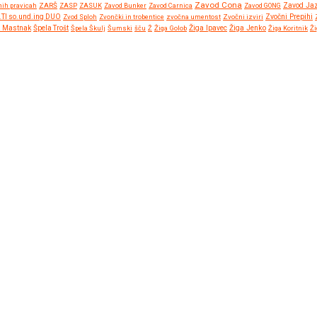
Zavod Cona
nih pravicah
ZARŠ
ZASP
ZASUK
Zavod Bunker
Zavod Carnica
Zavod GONG
Zavod Ja
Zvočni Prepihi
.TI so.und.ing DUO
Zvod Sploh
Zvončki in trobentice
zvočna umentost
Zvočni izviri
Žiga Ipavec
a Mastnak
Špela Trošt
Špela Škulj
Šumski
šču
Ž
Žiga Golob
Žiga Jenko
Žiga Koritnik
Ži