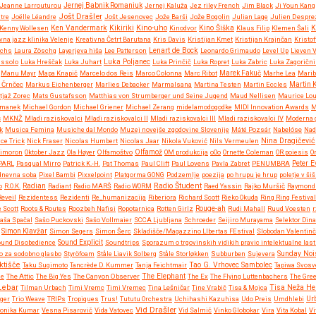
Jeanne Larrouturou
Jernej Babnik Romaniuk
Jernej Kaluža
Jez riley French
Jim Black
Ji Youn Kang
Jošt Drašler
tre
Joëlle Léandre
Jošt Jesenovec
Jože Barši
Jože Bogolin
Julian Lage
Julien Despre
Kikiriki
Kino-uho
Kenny Wollesen
Ken Vandermark
Kinodvor
Kino Šiška
Klaus Filip
Klemen Šali
K
vna jazz klinika Velenje
Kreativna Četrt Barutana
Kris Davis
Kristijan Kmet
Kristijan Krajnčan
Kristof
Lenart de Bock
Ochs
Laura Zöschg
Layerjeva hiša
Lee Patterson
Leonardo Grimaudo
Level Up
Lieven 
ussolo
Luka Hreščak
Luka Juhart
Luka Poljanec
Luka Prinčič
Luka Ropret
Luka Zabric
Luka Zagorični
Manu Mayr
Mapa Knapič
Marcelo dos Reis
Marco Colonna
Marc Ribot
Marek Fakuč
Marhe Lea
Marib
 Črnčec
Markus Eichenberger
Marlies Debacker
Marmalsana
Martina Testen
Martin Eccles
Martin 
tjaž Zorec
Mats Gustafsson
Matthias von Strumberger und Seine Jugend
Maud Nellisen
Maurice Lo
rmanek
Michael Gordon
Michael Griener
Michael Zerang
midelamodogodke
MIDI Innovation Awards
M
č
MKNŽ
Mladi raziskovalci
Mladi raziskovalci II
Mladi raziskovalci III
Mladi raziskovalci IV
Moderna g
k
Musica Femina
Musiche dal Mondo
Muzej novejše zgodovine Slovenije
Máté Pozsár
Nabelóse
Nad
Nina Dragičević
ce Trick
Nick Fraser
Nicolas Humbert
Nicolas Jaar
Nikola Vuković
Nils Vermeulen
imoron
Oktober Jazz
Ola Høyer
Olfamoštvo
Olfamož
OM produkcija
oOo
Ornette Coleman
OR poiesis
O
PARL
Pasqual Mirro
Patrick K.-H.
Pat Thomas
Paul Clift
Paul Lovens
Pavla Zabret
PENUMBRA
Peter 
 dnevna soba
Pixel Bambi
Pixxelpoint
Platgorma GONG
Podzemlje
poezija
po hrupu je hrup
poletje v šiš
Radio Študent
o
R.O.K.
Radian
Radiant
Radio MARŠ
Radio WORM
Raed Yassin
Rajko Muršič
Raymond 
Reveil
Rezidentess
Rezidenti
Re_humanizacija
Riberiora
Richard Scott
Rieko Okuda
Ring Ring Festival
 Scott
Roots & Routes
Roozbeh Nafisi
Ropotarnica
Rotten Girlz
Rouge-ah
Rudi Mahall
Ruud Voesten
r
aša Spačal
Sašo Puckovski
Sašo Vollmaier
SCCA Ljubljana
Schroeder
Seijiro Murayama
Selektor Dina
Simon Klavžar
Simon Segers
Simon Šerc
Skladišče/Magazzino LIbertas FEstival
Slobodan Valentinč
und Disobedience
Sound Explicit
Soundtrips
Sporazum o trgovinskih vidikih pravic intelektualne las
o za sodobno glasbo
Styröfoam
Ståle Liavik Solberg
Ståle Storløkken
Subburben
Sujevera
Sunday Noi
ktišče
Taku Sugimoto
Tancrède D. Kummer
Tanja Feichtmair
Tao G. Vrhovec Sambolec
Tapiwa Svosv
ne
The Attic
The Big Yes
The Canyon Observer
The Elephant
The Ex
The Flying Luttenbachers
The Gre
Lebar
Tisa Neža He
Tilman Urbach
Timi Vremc
Timi Vremec
Tina Lešničar
Tine Vrabič
Tisa & Mojca
Ur
gger
Trio Weave
TRIPs
Tropiques
Trus!
Tututu Orchestra
Uchihashi Kazuhisa
Udo Preis
Umdhlebi
Vid Drašler
ronika Kumar
Vesna Pisarovič
Vida Vatovec
Vid Salmič
Vinko Globokar
Vira
Vita Kobal
Vi