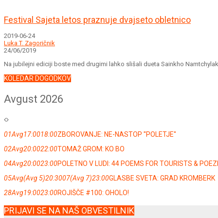
Festival Sajeta letos praznuje dvajseto obletnico
2019-06-24
Luka T. Zagoričnik
24/06/2019
Na jubilejni ediciji boste med drugimi lahko slišali dueta Sainkho Namtchyl
KOLEDAR DOGODKOV
Avgust 2026
01
Avg
17:00
18:00
ZBOROVANJE: NE-NASTOP ''POLETJE''
02
Avg
20:00
22:00
TOMAŽ GROM: KO BO
04
Avg
20:00
23:00
POLETNO V LUDI: 44 POEMS FOR TOURISTS & POE
05
Avg
(Avg 5)
20:30
07
(Avg 7)
23:00
GLASBE SVETA: GRAD KROMBERK
28
Avg
19:00
23:00
ROJIŠČE #100: OHOLO!
PRIJAVI SE NA NAŠ OBVESTILNIK