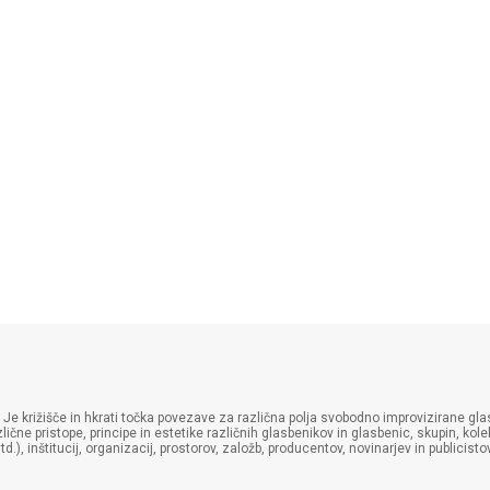
 Je križišče in hkrati točka povezave za različna polja svobodno improvizirane glasb
lične pristope, principe in estetike različnih glasbenikov in glasbenic, skupin, ko
), inštitucij, organizacij, prostorov, založb, producentov, novinarjev in publicistov