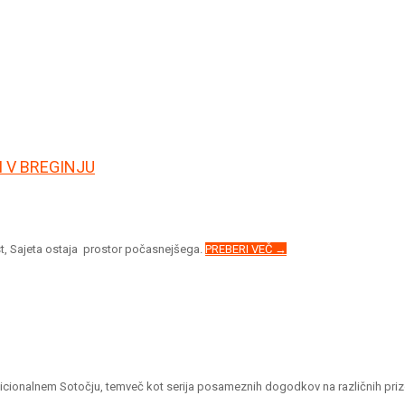
I V BREGINJU
vost, Sajeta ostaja prostor počasnejšega.
PREBERI VEČ →
dicionalnem Sotočju, temveč kot serija posameznih dogodkov na različnih priz