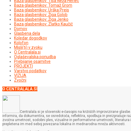
Baza glasbenikov: Tisa Neža Herlec
Baza glasbenikov: Tomaž Grom
Baza glasbenikov: Urška Preis
Baza glasbenikov: Žiga Golob
Baza glasbenikov: Žiga Jenko
Baza glasbenikov: Zlatko Kaučič
Domov
Glasbena dela
Koledar dogodkov
Kolofon
Misli(ti) v zvoku
O Centralala.si
Oglaševalska ponudba
Prebijanje osamitve
PROJEKTI
Varstvo podatkov
VIZIJA
Zvočni
O CENTRALALA.SI
Centralala.si je slovenski e-časopis na križiščih improvizirane glasbe.
informira, da dokumentira, se osredotoča, reflektira, spodbuja in preizprašuje raz
zvočna umetnost, sodobni ples, vizualne in performativne umetnosti, literatura itd.
prepletena im med seboj povezana lokalna in mednarodna mreža aktivnosti.