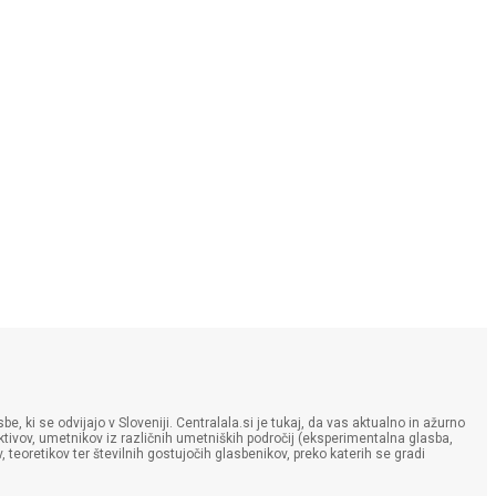
e, ki se odvijajo v Sloveniji. Centralala.si je tukaj, da vas aktualno in ažurno
lektivov, umetnikov iz različnih umetniških področij (eksperimentalna glasba,
, teoretikov ter številnih gostujočih glasbenikov, preko katerih se gradi