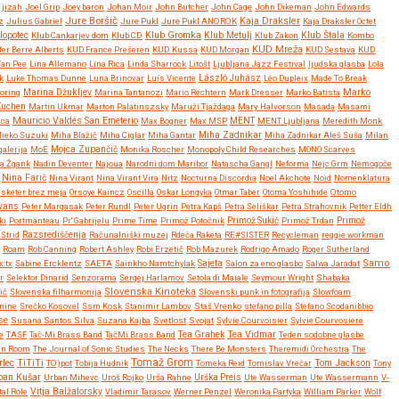
jizah
Joel Grip
Joey baron
Johan Moir
John Butcher
John Cage
John Dikeman
John Edwards
Jure Boršič
Kaja Draksler
z
Julius Gabriel
Jure Pukl
Jure Pukl ANOROK
Kaja Draksler Octet
Klub Gromka
lopotec
Klub Cankarjev dom
Klub CD
Klub Metulj
Klub Zakon
Klub Štala
Kombo
KUD Mreža
fer Berre Alberts
KUD France Prešeren
KUD Kussa
KUD Morgan
KUD Sestava
KUD
Van Pee
Lina Allemano
Lina Rica
Linda Sharrock
Litošt
Ljubljana Jazz Festival
ljudska glasba
Lola
k
Luke Thomas Dunne
Luna Brinovar
Luís Vicente
László Juhász
Léo Dupleix
Made To Break
Marko
oring
Marina Džukljev
Marina Tantanozi
Mario Rechtern
Mark Dresser
Marko Batista
Kuchen
Martin Ukmar
Marton Palatinszsky
Maruži Tjaždaga
Mary Halvorson
Masada
Masami
Mauricio Valdés San Emeterio
uca
Max Bogner
Max MSP
MENT
MENT Ljubljana
Meredith Monk
Miha Zadnikar
ieko Suzuki
Miha Blažič
Miha Ciglar
Miha Gantar
Miha Zadnikar Aleš Suša
Milan
alerija
MoE
Mojca Zupančič
Monika Roscher
Monopoly Child Researches
MONO Scarves
a Žgank
Nadin Deventer
Najoua
Narodni dom Maribor
Natascha Gangl
Neforma
Nejc Grm
Nemogoče
Nina Farič
Nina Virant
Nina Virant Vira
Nitz
Nocturna Discordia
Noel Akchote
Noid
Nomenklatura
rsketer brez meja
Orsoye Kaincz
Oscilla
Oskar Longyka
Otmar Taber
Otoma Yoshihide
Otomo
Evans
Peter Margasak
Peter Rundl
Peter Ugrin
Petra Kapš
Petra Seliškar
Petra Strahovnik
Petter Eldh
ki
Portmänteau
Pr' Gabrijelu
Prime Time
Primož Potočnik
Primož Sukič
Primož Trdan
Primož
Strid
Razsrediščenja
Računalniški muzej
Rdeča Raketa
RE#SISTER
Recycleman
reggie workman
Roam
Rob Canning
Robert Ashley
Robi Erzetič
Rob Mazurek
Rodrigo Amado
Roger Sutherland
Samo
x:tx
Sabine Ercklentz
SAETA
Sainkho Namtchylak
Sajeta
Salon za eno glasbo
Salwa Jaradat
r
Selektor Dinarid
Senzorama
Sergej Harlamov
Setola di Maiale
Seymour Wright
Shabaka
Slovenska Kinoteka
ič
Slovenska filharmonija
Slovenski punk in fotografija
Slowfoam
tnine
Srečko Kosovel
Ssm Kosk
Stanimir Lambov
Staš Vrenko
stefano pilla
Stefano Scodanibbio
se
Susana Santos Silva
Suzana Kajba
Svetlost
Svojat
Sylvie Courvoisier
Sylvie Courvosiere
Tea Vidmar
e
TASF
Tač-Mi Brass Band
TačMi Brass Band
Tea Grahek
Teden sodobne glasbe
en Room
The Journal of Sonic Studies
The Necks
There Be Monsters
Theremidi Orchestra
The
Tomaž Grom
rlec
TiTiTi
Tom Jackson
TO)pot
Tobija Hudnik
Tomeka Reid
Tomislav Vrečar
Tony
ban Kušar
Urban Mihevc
Uroš Rojko
Urša Rahne
Urška Preis
Ute Wasserman
Ute Wassermann
V-
Vitja Balžalorsky
tal Role
Vladimir Tarasov
Werner Penzel
Weronika Partyka
William Parker
Wolf