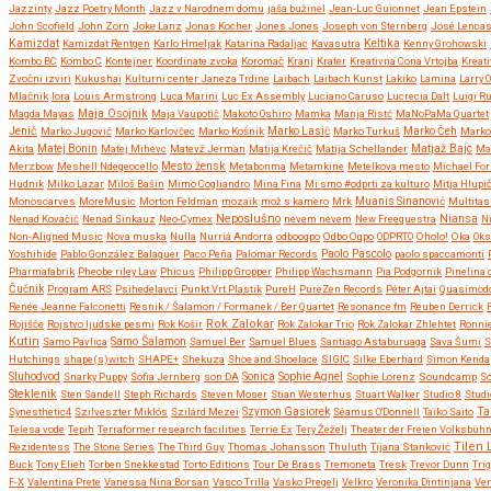
Jazzinty
Jazz Poetry Month
Jazz v Narodnem domu
jaša bužinel
Jean-Luc Guionnet
Jean Epstein
John Scofield
John Zorn
Joke Lanz
Jonas Kocher
Jones Jones
Joseph von Sternberg
José Lencas
Kamizdat
Kamizdat Rentgen
Karlo Hmeljak
Katarina Radaljac
Kavasutra
Keltika
Kenny Grohowski
Kombo BC
Kombo C
Kontejner
Koordinate zvoka
Koromač
Kranj
Krater
Kreativna Cona Vrtojba
Kreati
Zvočni izviri
Kukushai
Kulturni center Janeza Trdine
Laibach
Laibach Kunst
Lakiko
Lamina
Larry 
Mlačnik
lora
Louis Armstrong
Luca Marini
Luc Ex Assembly
Luciano Caruso
Lucrecia Dalt
Luigi R
Maja Osojnik
Magda Mayas
Maja Vaupotič
Makoto Oshiro
Mamka
Manja Ristć
MaNoPaMa Quartet
Jenič
Marko Jugović
Marko Karlovčec
Marko Košnik
Marko Lasič
Marko Turkuš
Marko Čeh
Marko
Matjaž Bajc
Akita
Matej Bonin
Matej Mihevc
Matevž Jerman
Matija Krečič
Matija Schellander
Ma
Merzbow
Meshell Ndegeocello
Mesto žensk
Metabonma
Metamkine
Metelkova mesto
Michael Fo
Hudnik
Milko Lazar
Miloš Bašin
Mimo Cogliandro
Mina Fina
Mi smo #odprti za kulturo
Mitja Hlupi
Monoscarves
MoreMusic
Morton Feldman
mozaik
mož s kamero
Mrk
Muanis Sinanović
Multitas
Neposlušno
Nenad Kovačić
Nenad Sinkauz
Neo-Cymex
nevem nevem
New Freequestra
Niansa
Ni
Non-Aligned Music
Nova muska
Nulla
Nurriá Andorra
odbooqpo
Odbo Oqpo
ODPRTO
Oholo!
Oka
Oks
Paolo Pascolo
Yoshihide
Pablo González Balaguer
Paco Peña
Palomar Records
paolo spaccamonti
Pharmafabrik
Pheobe riley Law
Phicus
Philipp Gropper
Philipp Wachsmann
Pia Podgornik
Pinelina
Čučnik
Program ARS
Psihedelavci
Punkt.Vrt.Plastik
PureH
PureZen Records
Péter Ajtai
Quasimod
Renée Jeanne Falconetti
Resnik / Šalamon / Formanek / Ber Quartet
Resonance.fm
Reuben Derrick
Rok Zalokar
Rojišče
Rojstvo ljudske pesmi
Rok Košir
Rok Zalokar Trio
Rok Zalokar Zhlehtet
Ronnie
Kutin
Samo Šalamon
Samo Pavlica
Samuel Ber
Samuel Blues
Santiago Astaburuaga
Sava Šumi
S
Hutchings
shape(s)witch
SHAPE+
Shekuza
Shoe and Shoelace
SIGIC
Silke Eberhard
Simon Kenda
Sluhodvod
Sonica
Snarky Puppy
Sofia Jernberg
son:DA
Sophie Agnel
Sophie Lorenz
Soundcamp
So
Steklenik
Sten Sandell
Steph Richards
Steven Moser
Stian Westerhus
Stuart Walker
Studio 8
Studi
Ta
Synesthetic4
Szilveszter Miklós
Szilárd Mezei
Szymon Gasiorek
Séamus O'Donnell
Taiko Saito
Telesa vode
Tepih
Terraformer research facilities
Terrie Ex
Tery Žeželj
Theater der Freien Volksbüh
Tilen 
Rezidentess
The Stone Series
The Third Guy
Thomas Johansson
Thuluth
Tijana Stanković
Buck
Tony Elieh
Torben Snekkestad
Torto Editions
Tour De Brass
Tremoneta
Tresk
Trevor Dunn
Tri
F-X
Valentina Prete
Vanessa Nina Borsan
Vasco Trilla
Vasko Pregelj
Velkro
Veronika Dintinjana
Ve