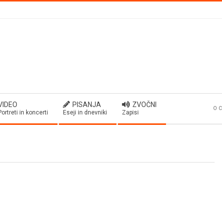
VIDEO
PISANJA
ZVOČNI
O C
Portreti in koncerti
Eseji in dnevniki
Zapisi