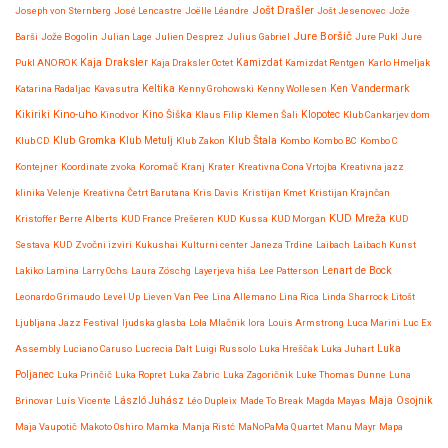
Jošt Drašler
Joseph von Sternberg
José Lencastre
Joëlle Léandre
Jošt Jesenovec
Jože
Jure Boršič
Barši
Jože Bogolin
Julian Lage
Julien Desprez
Julius Gabriel
Jure Pukl
Jure
Kaja Draksler
Pukl ANOROK
Kaja Draksler Octet
Kamizdat
Kamizdat Rentgen
Karlo Hmeljak
Katarina Radaljac
Kavasutra
Keltika
Kenny Grohowski
Kenny Wollesen
Ken Vandermark
Kikiriki
Kino-uho
Kinodvor
Kino Šiška
Klaus Filip
Klemen Šali
Klopotec
Klub Cankarjev dom
Klub Gromka
Klub CD
Klub Metulj
Klub Zakon
Klub Štala
Kombo
Kombo BC
Kombo C
Kontejner
Koordinate zvoka
Koromač
Kranj
Krater
Kreativna Cona Vrtojba
Kreativna jazz
klinika Velenje
Kreativna Četrt Barutana
Kris Davis
Kristijan Kmet
Kristijan Krajnčan
KUD Mreža
Kristoffer Berre Alberts
KUD France Prešeren
KUD Kussa
KUD Morgan
KUD
Sestava
KUD Zvočni izviri
Kukushai
Kulturni center Janeza Trdine
Laibach
Laibach Kunst
Lenart de Bock
Lakiko
Lamina
Larry Ochs
Laura Zöschg
Layerjeva hiša
Lee Patterson
Leonardo Grimaudo
Level Up
Lieven Van Pee
Lina Allemano
Lina Rica
Linda Sharrock
Litošt
Ljubljana Jazz Festival
ljudska glasba
Lola Mlačnik
lora
Louis Armstrong
Luca Marini
Luc Ex
Assembly
Luciano Caruso
Lucrecia Dalt
Luigi Russolo
Luka Hreščak
Luka Juhart
Luka
Poljanec
Luka Prinčič
Luka Ropret
Luka Zabric
Luka Zagoričnik
Luke Thomas Dunne
Luna
Maja Osojnik
Brinovar
Luís Vicente
László Juhász
Léo Dupleix
Made To Break
Magda Mayas
Maja Vaupotič
Makoto Oshiro
Mamka
Manja Ristć
MaNoPaMa Quartet
Manu Mayr
Mapa