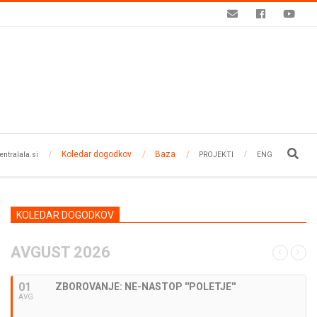
Koledar dogodkov
Baza
Search
entralala.si
PROJEKTI
ENG
KOLEDAR DOGODKOV
AVGUST 2026
01
ZBOROVANJE: NE-NASTOP ''POLETJE''
AVG