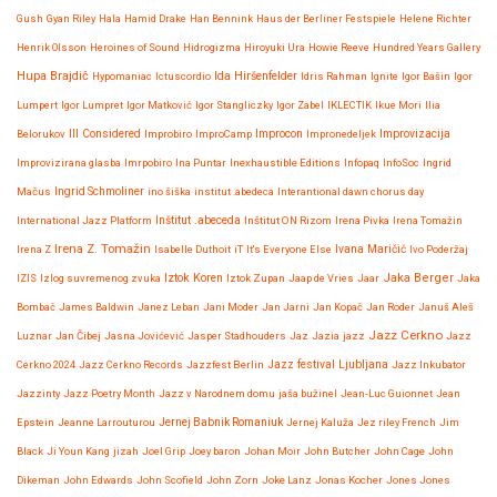
Gush
Gyan Riley
Hala
Hamid Drake
Han Bennink
Haus der Berliner Festspiele
Helene Richter
Henrik Olsson
Heroines of Sound
Hidrogizma
Hiroyuki Ura
Howie Reeve
Hundred Years Gallery
Hupa Brajdič
Ida Hiršenfelder
Hypomaniac
Ictuscordio
Idris Rahman
Ignite
Igor Bašin
Igor
Lumpert
Igor Lumpret
Igor Matković
Igor Stangliczky
Igor Zabel
IKLECTIK
Ikue Mori
Ilia
Improvizacija
Belorukov
Ill Considered
Improbiro
ImproCamp
Improcon
Impronedeljek
Improvizirana glasba
Imrpobiro
Ina Puntar
Inexhaustible Editions
Infopaq
InfoSoc
Ingrid
Mačus
Ingrid Schmoliner
ino šiška
institut .abedeca
Interantional dawn chorus day
International Jazz Platform
Inštitut .abeceda
Inštitut ON Rizom
Irena Pivka
Irena Tomažin
Irena Z. Tomažin
Irena Z
Isabelle Duthoit
iT
It's Everyone Else
Ivana Maričić
Ivo Poderžaj
Iztok Koren
Jaka Berger
IZIS
Izlog suvremenog zvuka
Iztok Zupan
Jaap de Vries
Jaar
Jaka
Bombač
James Baldwin
Janez Leban
Jani Moder
Jan Jarni
Jan Kopač
Jan Roder
Januš Aleš
Jazz Cerkno
Luznar
Jan Čibej
Jasna Jovićević
Jasper Stadhouders
Jaz
Jazia
jazz
Jazz
Jazz festival Ljubljana
Cerkno 2024
Jazz Cerkno Records
Jazzfest Berlin
Jazz Inkubator
Jazzinty
Jazz Poetry Month
Jazz v Narodnem domu
jaša bužinel
Jean-Luc Guionnet
Jean
Epstein
Jeanne Larrouturou
Jernej Babnik Romaniuk
Jernej Kaluža
Jez riley French
Jim
Black
Ji Youn Kang
jizah
Joel Grip
Joey baron
Johan Moir
John Butcher
John Cage
John
Dikeman
John Edwards
John Scofield
John Zorn
Joke Lanz
Jonas Kocher
Jones Jones