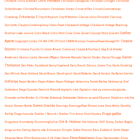
Chris Pitsiokos
Chimera
Chris Eckman
Christian Calcagnile
Christian Lillinger
Christine
Schörkhuber
Christof Kurzmann
Chromatic Vortex
Circle of Pax
Circolo Controtempo
Cirkokrog
Cirkulacija 2
City of Asylum
City Of Women
Clarice Calvo-Pinsolle
Clarissa
Durizotto
Claudio Contemporary
Clean Feed
Clockwork Voltage
Clockwork Voltage Roaming
Confine
Festival
code::source
Colin Black
Colin Petit
Cona
Cona Zavod
Concept Store Quartet
Aperto
Copyright
Cortex
CP-AK
CPG
CP Unit
CRAM festival
CreativePowerGarage101
Creative
Sources
Cristiana Fusillo
Cristián Alvear
Cukrarna
Czajka & Puchacz
Dag Erik Knedal
Andersen
Damon Locks
Daniele D'Agaro
Daniele Roccato
Daniel Studer
Daniel Teruggi
Daniel
Thompson
Dan Peter Sundland
Darcy Copeland
Darij Kreuh
Darius Jones Trio
Darla Smoking
Das Minsk
Dave Holland
David Braun
David Lynch
David Roberts
David Verbuč
De Beren Gieren
Defonija
Dejan Berden
Dejan Koban
Dejan Požegar
delavnica
Derek Bailey
Detonacija
Die!
Goldstein
Diego Caicedo
Dietrich Petzold
digitalni vlak
Digitalni vlak za slovensko glasbo
Disorder at the Border
DJ Illvibe
DobiaLab
Dobialabel
Dobimo se pred Škucem
Dolphins into the
future
Domen Bohte
Domen Gnezda
Domingo
DomingoPaal Nilsen-Love
Dora Attila
Dorothy
Druga godba
Ashby
Drago Ivanuša
Drašler / Resnik / Drašler Trio
drevo
Droit d’auteu
Drugstore
drumbooty
DrummingCellist
Dré A. Hočevar
Dré Hočevar
DUF
Dunaj
Dušan Rogelj
dziga vertov
Eating Sports
ebe
Echoraum
Ecliptic
Eddie Prevost
Edin Zubčević
Edith Steyer
Eduardo Raon
Efim Brailovskiy
EJN
Elder Ones
Elena Kakaliagou
Elias Stemeseder
Elisa