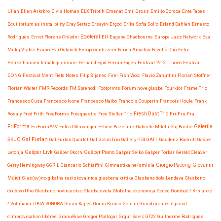
Ulian
Ellen Arkrbro
Elvis Homan
ELX Triptih
Emanat
Emil Gross
Emilio Gordoa
Ente Tapes
Equilibrium as insta_bility
Eray Sertaç Ersayin
Ergod
Erika Sofia Sollo
Erland Dahlen
Ernesto
Etceteral
Rodrigues
Ernst Florens Chladni
EU
Eugene Chadbourne
Europe Jazz Network
Eva
Mulej Vrabič
Evano
Eva Ostanek
Evropocentrizem
Farida Amadou
Feecho Duo
Felix
Henkelhausen
female:pressure
Fernand Egid
Ferran Fages
Festival 1912 Trnovo
Festival
GONG
Festival Ment
Field Notes
Filip Šijanec
Fire!
Fish Wool
Flavio Zanuttini
Florian Stoffner
Florian Walter
FMR Records
FM Sprehodi
Footprints
Forum nove glasbe
Fourklor
Frame Trio
Francesco Cusa
Francesco Ivone
Francesco Naibo
Francois Couperin
Francois Houle
Frank
Rosaly
Fred Frith
FreeForms
Freequestra
Free Stellar Trio
Fresh Dust Trio
Fri-Fru-Fra
FriForma
FriFormA\V
Fulco Ottervanger
Félicie Bazelaire
Gabriele Mitelli
Gaj Bostič
Galerija
Gal Furlan
ŠKUC
Gal Furlan Quartet
Gal Golob Trio
Gallery P74
GATT
Gaudenz Badrutt
Gašper
Gašper Livk
Letonja
Gašper Okorn
Gašper Piano
Gašper Selko
Gašper Torkar
Gerald Cleaver
Giovanni
Gerry Hemingway
GGRIL
Giancarlo Schiaffini
Gimnastika ne/smisla
Giorgio Pacorig
Maier
Glas(ov)no-gibalna raziskovalnica
glasbena kritika
Glasbena šola Lendava
Glasbeno
društvo Uho
Glasbeno novinarstvo
Glasbe sveta
Globalna ekonomija
Godec
Gombač / Krhlanko
/ Vollmaier TIBIA SONORA
Goran Kajfeš
Goran Krmac
Gordan
Grand groupe régional
d'improvisation libérée
GranuRise
Gregor Podlogar
Grgur Savić
GT22
Guilherme Rodrigues