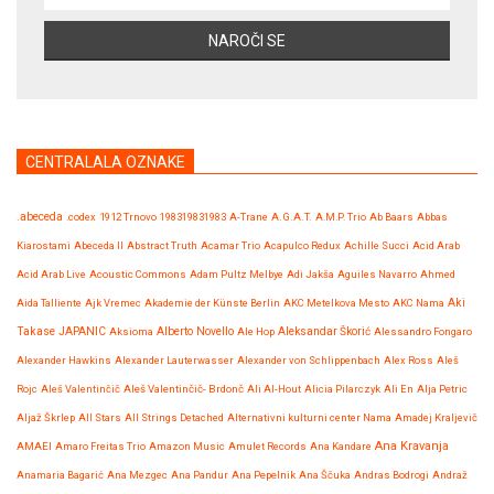
CENTRALALA OZNAKE
.abeceda
.codex
1912 Trnovo
198319831983
A-Trane
A.G.A.T.
A.M.P. Trio
Ab Baars
Abbas
Kiarostami
Abeceda II
Abstract Truth
Acamar Trio
Acapulco Redux
Achille Succi
Acid Arab
Acid Arab Live
Acoustic Commons
Adam Pultz Melbye
Adi Jakša
Aguiles Navarro
Ahmed
Aida Talliente
Ajk Vremec
Akademie der Künste Berlin
AKC Metelkova Mesto
AKC Nama
Aki
Takase JAPANIC
Aksioma
Alberto Novello
Ale Hop
Aleksandar Škorić
Alessandro Fongaro
Alexander Hawkins
Alexander Lauterwasser
Alexander von Schlippenbach
Alex Ross
Aleš
Rojc
Aleš Valentinčič
Aleš Valentinčič- Brdonč
Ali Al-Hout
Alicia Pilarczyk
Ali En
Alja Petric
Aljaž Škrlep
All Stars
All Strings Detached
Alternativni kulturni center Nama
Amadej Kraljevič
Ana Kravanja
AMAEI
Amaro Freitas Trio
Amazon Music
Amulet Records
Ana Kandare
Anamaria Bagarić
Ana Mezgec
Ana Pandur
Ana Pepelnik
Ana Ščuka
Andras Bodrogi
Andraž