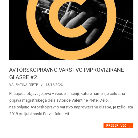
AVTORSKOPRAVNO VARSTVO IMPROVIZIRANE
GLASBE #2
2023-
VALENTINA PRETE
13/12/2023
12-
Pričujoča objava je prva v večdelni seriji, katere namen je celostna
13
objava magistrskega dela avtorice Valentine Prete. Delo,
naslovljeno Avtorskopravno varstvo improvizirane glasbe, je izšlo leta
2018 pri ljubljanski Pravni fakulteti.
PREBERI VEČ →