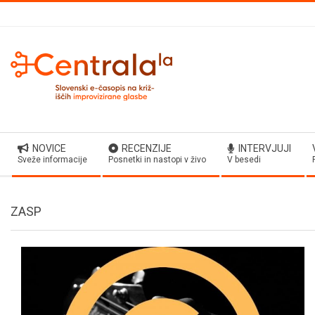
Skip
to
content
Secondary
NOVICE
RECENZIJE
INTERVJUJI
Navigation
Sveže informacije
Posnetki in nastopi v živo
V besedi
Menu
ZASP