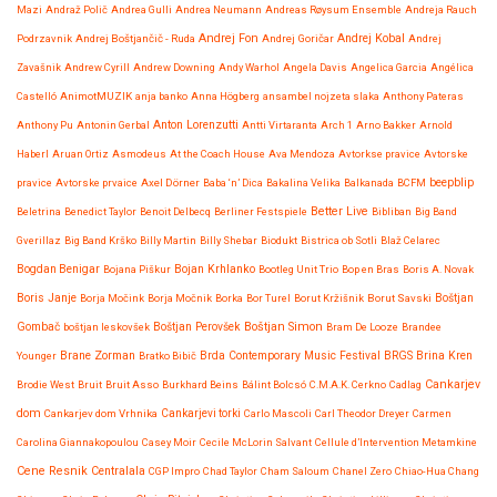
Mazi
Andraž Polič
Andrea Gulli
Andrea Neumann
Andreas Røysum Ensemble
Andreja Rauch
Andrej Fon
Andrej Kobal
Podrzavnik
Andrej Boštjančič - Ruda
Andrej Goričar
Andrej
Zavašnik
Andrew Cyrill
Andrew Downing
Andy Warhol
Angela Davis
Angelica Garcia
Angélica
Castelló
AnimotMUZIK
anja banko
Anna Högberg
ansambel nojzeta slaka
Anthony Pateras
Anton Lorenzutti
Anthony Pu
Antonin Gerbal
Antti Virtaranta
Arch 1
Arno Bakker
Arnold
Haberl
Aruan Ortiz
Asmodeus
At the Coach House
Ava Mendoza
Avtorkse pravice
Avtorske
beepblip
pravice
Avtorske prvaice
Axel Dörner
Baba ‘n’ Dica
Bakalina Velika
Balkanada
BCFM
Better Live
Beletrina
Benedict Taylor
Benoit Delbecq
Berliner Festspiele
Bibliban
Big Band
Gverillaz
Big Band Krško
Billy Martin
Billy Shebar
Biodukt
Bistrica ob Sotli
Blaž Celarec
Bojan Krhlanko
Bogdan Benigar
Bojana Piškur
Bootleg Unit Trio
Bop en Bras
Boris A. Novak
Boris Janje
Borja Močink
Borja Močnik
Borka
Bor Turel
Borut Kržišnik
Borut Savski
Boštjan
Boštjan Simon
Gombač
boštjan leskovšek
Boštjan Perovšek
Bram De Looze
Brandee
Brane Zorman
Younger
Bratko Bibič
Brda Contemporary Music Festival
BRGS
Brina Kren
Cankarjev
Brodie West
Bruit
Bruit Asso
Burkhard Beins
Bálint Bolcsó
C.M.A.K. Cerkno
Cadlag
dom
Cankarjev dom Vrhnika
Cankarjevi torki
Carlo Mascoli
Carl Theodor Dreyer
Carmen
Carolina Giannakopoulou
Casey Moir
Cecile McLorin Salvant
Cellule d’Intervention Metamkine
Cene Resnik
Centralala
CGP Impro
Chad Taylor
Cham Saloum
Chanel Zero
Chiao-Hua Chang