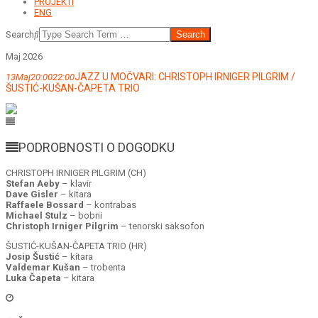
PROJEKTI
ENG
Search
Maj 2026
JAZZ U MOČVARI: CHRISTOPH IRNIGER PILGRIM /
13
Maj
20:00
22:00
ŠUSTIĆ-KUŠAN-ČAPETA TRIO
PODROBNOSTI O DOGODKU
CHRISTOPH IRNIGER PILGRIM (CH)
Stefan Aeby
– klavir
Dave Gisler
– kitara
Raffaele Bossard
– kontrabas
Michael Stulz
– bobni
Christoph Irniger Pilgrim
– tenorski saksofon
ŠUSTIĆ-KUŠAN-ČAPETA TRIO (HR)
Josip Šustić
– kitara
Valdemar Kušan
– trobenta
Luka Čapeta
– kitara