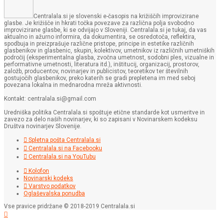
Centralala.si je slovenski e-časopis na križiščih improvizirane
glasbe. Je križišče in hkrati točka povezave za različna polja svobodno
improvizirane glasbe, ki se odvijajo v Sloveniji. Centralala.si je tukaj, da vas
aktualno in ažurno informira, da dokumentira, se osredotoča, reflektira,
spodbuja in preizprašuje različne pristope, principe in estetike različnih
glasbenikov in glasbenic, skupin, kolektivov, umetnikov iz različnih umetniških
področij (eksperimentalna glasba, zvočna umetnost, sodobni ples, vizualne in
performativne umetnosti, literatura itd.), inštitucij, organizacij, prostorov,
založb, producentov, novinarjev in publicistov, teoretikov ter številnih
gostujočih glasbenikov, preko katerih se gradi prepletena im med seboj
povezana lokalna in mednarodna mreža aktivnosti.
Kontakt: centralala.si@gmail.com
Uredniška politika Centralala.si spoštuje etične standarde kot usmeritve in
zavezo za delo naših novinarjev, ki so zapisani v Novinarskem kodeksu
Društva novinarjev Slovenije.
Spletna pošta Centralala.si
Centralala.si na Facebooku
Centralala.si na YouTubu
Kolofon
Novinarski kodeks
Varstvo podatkov
Oglaševalska ponudba
Vse pravice pridržane © 2018-2019 Centralala.si