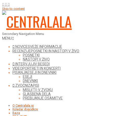
Skip to content
Secondary Navigation Menu
MENU
NOVICE
SVEŽE INFORMACIJE
RECENZIJE
POSNETKI IN NASTOPI V ŽIVO
POSNETKI
NASTOPI V ŽIVO
INTERVJUJI
V BESEDI
VIDEO
PORTRETI IN KONCERTI
PISANJA
ESEJI IN DNEVNIKI
ESEJI
DNEVNIKI
ZVOČNI
ZAPISI
MISLI(TI) V ZVOKU
GLASBENA DELA
PREBIJANJE OSAMITVE
O Centralala.si
Koledar dogodkov
Baza