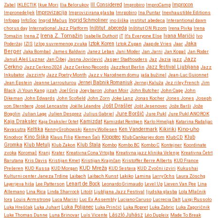
Zabel
IKLECTIK
Ikue Mori
Ilia Belorukov
Ill Considered
Improbiro
ImproCamp
Improcon
Improvizacija
Impronedeljek
Improvizirana glasba
Imrpobiro
Ina Puntar
Inexhaustible Editions
Infopaq
InfoSoc
Ingrid Mačus
Ingrid Schmoliner
ino šiška
institut .abedeca
Interantional dawn
chorus day
International Jazz Platform
Inštitut .abeceda
Inštitut ON Rizom
Irena Pivka
Irena
Irena Z. Tomažin
Tomažin
Irena Z
Isabelle Duthoit
iT
It's Everyone Else
Ivana Maričić
Ivo
Iztok Koren
Jaka
Poderžaj
IZIS
Izlog suvremenog zvuka
Iztok Zupan
Jaap de Vries
Jaar
Berger
Jaka Bombač
James Baldwin
Janez Leban
Jani Moder
Jan Jarni
Jan Kopač
Jan Roder
Jazz
Januš Aleš Luznar
Jan Čibej
Jasna Jovićević
Jasper Stadhouders
Jaz
Jazia
jazz
Cerkno
Jazz festival Ljubljana
Jazz Cerkno 2024
Jazz Cerkno Records
Jazzfest Berlin
Jazz
Inkubator
Jazzinty
Jazz Poetry Month
Jazz v Narodnem domu
jaša bužinel
Jean-Luc Guionnet
Jean Epstein
Jeanne Larrouturou
Jernej Babnik Romaniuk
Jernej Kaluža
Jez riley French
Jim
Black
Ji Youn Kang
jizah
Joel Grip
Joey baron
Johan Moir
John Butcher
John Cage
John
Dikeman
John Edwards
John Scofield
John Zorn
Joke Lanz
Jonas Kocher
Jones Jones
Joseph
Jošt Drašler
von Sternberg
José Lencastre
Joëlle Léandre
Jošt Jesenovec
Jože Barši
Jože
Jure Boršič
Bogolin
Julian Lage
Julien Desprez
Julius Gabriel
Jure Pukl
Jure Pukl ANOROK
Kaja Draksler
Kaja Draksler Octet
Kamizdat
Kamizdat Rentgen
Karlo Hmeljak
Katarina Radaljac
Kikiriki
Kino-uho
Kavasutra
Keltika
Kenny Grohowski
Kenny Wollesen
Ken Vandermark
Klub
Kinodvor
Kino Šiška
Klaus Filip
Klemen Šali
Klopotec
Klub Cankarjev dom
Klub CD
Gromka
Klub Metulj
Klub Zakon
Klub Štala
Kombo
Kombo BC
Kombo C
Kontejner
Koordinate
zvoka
Koromač
Kranj
Krater
Kreativna Cona Vrtojba
Kreativna jazz klinika Velenje
Kreativna Četrt
Barutana
Kris Davis
Kristijan Kmet
Kristijan Krajnčan
Kristoffer Berre Alberts
KUD France
KUD Mreža
Prešeren
KUD Kussa
KUD Morgan
KUD Sestava
KUD Zvočni izviri
Kukushai
Kulturni center Janeza Trdine
Laibach
Laibach Kunst
Lakiko
Lamina
Larry Ochs
Laura Zöschg
Lenart de Bock
Layerjeva hiša
Lee Patterson
Leonardo Grimaudo
Level Up
Lieven Van Pee
Lina
Allemano
Lina Rica
Linda Sharrock
Litošt
Ljubljana Jazz Festival
ljudska glasba
Lola Mlačnik
lora
Louis Armstrong
Luca Marini
Luc Ex Assembly
Luciano Caruso
Lucrecia Dalt
Luigi Russolo
Luka Hreščak
Luka Juhart
Luka Poljanec
Luka Prinčič
Luka Ropret
Luka Zabric
Luka Zagoričnik
Luke Thomas Dunne
Luna Brinovar
Luís Vicente
László Juhász
Léo Dupleix
Made To Break