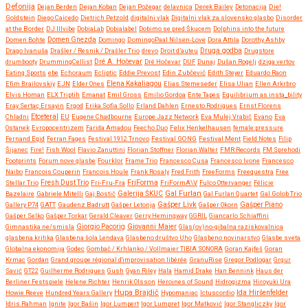
Defonija
Dejan Berden
Dejan Koban
Dejan Požegar
delavnica
Derek Bailey
Detonacija
Die!
Goldstein
Diego Caicedo
Dietrich Petzold
digitalni vlak
Digitalni vlak za slovensko glasbo
Disorder
at the Border
DJ Illvibe
DobiaLab
Dobialabel
Dobimo se pred Škucem
Dolphins into the future
Domen Bohte
Domen Gnezda
Domingo
DomingoPaal Nilsen-Love
Dora Attila
Dorothy Ashby
Druga godba
Drago Ivanuša
Drašler / Resnik / Drašler Trio
drevo
Droit d’auteu
Drugstore
drumbooty
DrummingCellist
Dré A. Hočevar
Dré Hočevar
DUF
Dunaj
Dušan Rogelj
dziga vertov
Eating Sports
ebe
Echoraum
Ecliptic
Eddie Prevost
Edin Zubčević
Edith Steyer
Eduardo Raon
Efim Brailovskiy
EJN
Elder Ones
Elena Kakaliagou
Elias Stemeseder
Elisa Ulian
Ellen Arkrbro
Elvis Homan
ELX Triptih
Emanat
Emil Gross
Emilio Gordoa
Ente Tapes
Equilibrium as insta_bility
Eray Sertaç Ersayin
Ergod
Erika Sofia Sollo
Erland Dahlen
Ernesto Rodrigues
Ernst Florens
Etceteral
Chladni
EU
Eugene Chadbourne
Europe Jazz Network
Eva Mulej Vrabič
Evano
Eva
Ostanek
Evropocentrizem
Farida Amadou
Feecho Duo
Felix Henkelhausen
female:pressure
Fernand Egid
Ferran Fages
Festival 1912 Trnovo
Festival GONG
Festival Ment
Field Notes
Filip
Šijanec
Fire!
Fish Wool
Flavio Zanuttini
Florian Stoffner
Florian Walter
FMR Records
FM Sprehodi
Footprints
Forum nove glasbe
Fourklor
Frame Trio
Francesco Cusa
Francesco Ivone
Francesco
Naibo
Francois Couperin
Francois Houle
Frank Rosaly
Fred Frith
FreeForms
Freequestra
Free
FriForma
Stellar Trio
Fresh Dust Trio
Fri-Fru-Fra
FriFormA\V
Fulco Ottervanger
Félicie
Gal Furlan
Bazelaire
Gabriele Mitelli
Gaj Bostič
Galerija ŠKUC
Gal Furlan Quartet
Gal Golob Trio
Gašper Livk
Gallery P74
GATT
Gaudenz Badrutt
Gašper Letonja
Gašper Okorn
Gašper Piano
Gašper Selko
Gašper Torkar
Gerald Cleaver
Gerry Hemingway
GGRIL
Giancarlo Schiaffini
Giovanni Maier
Gimnastika ne/smisla
Giorgio Pacorig
Glas(ov)no-gibalna raziskovalnica
glasbena kritika
Glasbena šola Lendava
Glasbeno društvo Uho
Glasbeno novinarstvo
Glasbe sveta
Globalna ekonomija
Godec
Gombač / Krhlanko / Vollmaier TIBIA SONORA
Goran Kajfeš
Goran
Krmac
Gordan
Grand groupe régional d'improvisation libérée
GranuRise
Gregor Podlogar
Grgur
Savić
GT22
Guilherme Rodrigues
Gush
Gyan Riley
Hala
Hamid Drake
Han Bennink
Haus der
Berliner Festspiele
Helene Richter
Henrik Olsson
Heroines of Sound
Hidrogizma
Hiroyuki Ura
Hupa Brajdič
Ida Hiršenfelder
Howie Reeve
Hundred Years Gallery
Hypomaniac
Ictuscordio
Idris Rahman
Ignite
Igor Bašin
Igor Lumpert
Igor Lumpret
Igor Matković
Igor Stangliczky
Igor