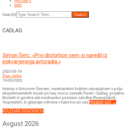
PROJEKTI
ENG
Search
CADLAG
Simon Šerc: »Prvi distortion sem si naredil iz
pokvarjenega avtoradia.«
2023-05-19
Žiga Jenko
19/05/2023
Intervju s Simonom Šercem, vsestranskim kultnim ustvarjalcem v polju
eksperimentalnih muzik pri nas, tvorcu zasedb PureH, Cadlag, projekta
Biodukt in gonilne sile mednardno priznane založbe Phramafabrik.
Hrupnežem, ki glasneje odmeva v tujini kot pri nas.
PREBERI VEČ →
KOLEDAR DOGODKOV
Avgust 2026