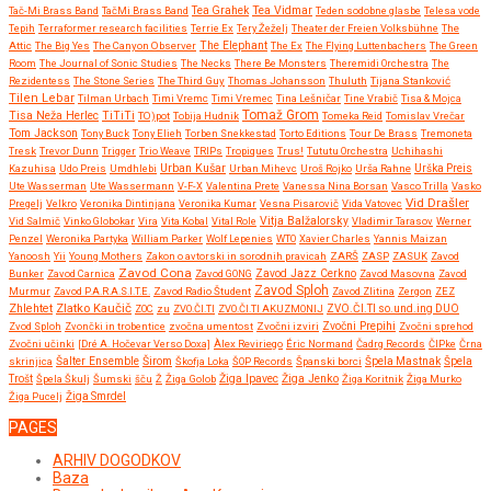
Tea Vidmar
Tač-Mi Brass Band
TačMi Brass Band
Tea Grahek
Teden sodobne glasbe
Telesa vode
Tepih
Terraformer research facilities
Terrie Ex
Tery Žeželj
Theater der Freien Volksbühne
The
Attic
The Big Yes
The Canyon Observer
The Elephant
The Ex
The Flying Luttenbachers
The Green
Room
The Journal of Sonic Studies
The Necks
There Be Monsters
Theremidi Orchestra
The
Rezidentess
The Stone Series
The Third Guy
Thomas Johansson
Thuluth
Tijana Stanković
Tilen Lebar
Tilman Urbach
Timi Vremc
Timi Vremec
Tina Lešničar
Tine Vrabič
Tisa & Mojca
Tomaž Grom
Tisa Neža Herlec
TiTiTi
TO)pot
Tobija Hudnik
Tomeka Reid
Tomislav Vrečar
Tom Jackson
Tony Buck
Tony Elieh
Torben Snekkestad
Torto Editions
Tour De Brass
Tremoneta
Tresk
Trevor Dunn
Trigger
Trio Weave
TRIPs
Tropiques
Trus!
Tututu Orchestra
Uchihashi
Urban Kušar
Kazuhisa
Udo Preis
Umdhlebi
Urban Mihevc
Uroš Rojko
Urša Rahne
Urška Preis
Ute Wasserman
Ute Wassermann
V-F-X
Valentina Prete
Vanessa Nina Borsan
Vasco Trilla
Vasko
Vid Drašler
Pregelj
Velkro
Veronika Dintinjana
Veronika Kumar
Vesna Pisarovič
Vida Vatovec
Vitja Balžalorsky
Vid Salmič
Vinko Globokar
Vira
Vita Kobal
Vital Role
Vladimir Tarasov
Werner
Penzel
Weronika Partyka
William Parker
Wolf Lepenies
WTO
Xavier Charles
Yannis Maizan
Yanoosh
Yii
Young Mothers
Zakon o avtorski in sorodnih pravicah
ZARŠ
ZASP
ZASUK
Zavod
Zavod Cona
Bunker
Zavod Carnica
Zavod GONG
Zavod Jazz Cerkno
Zavod Masovna
Zavod
Zavod Sploh
Murmur
Zavod P.A.R.A.S.I.T.E.
Zavod Radio Študent
Zavod Zlitina
Zergon
ZEZ
Zlatko Kaučič
Zhlehtet
ZOC
zu
ZVO.ČI.TI
ZVO.ČI.TI AKUZMONIJ
ZVO.ČI.TI so.und.ing DUO
Zvočni Prepihi
Zvod Sploh
Zvončki in trobentice
zvočna umentost
Zvočni izviri
Zvočni sprehod
Zvočni učinki
[Dré A. Hočevar Verso Doxa]
Àlex Reviriego
Éric Normand
Čadrg Records
ČIPke
Črna
Širom
skrinjica
Šalter Ensemble
Škofja Loka
ŠOP Records
Španski borci
Špela Mastnak
Špela
Žiga Ipavec
Trošt
Špela Škulj
Šumski
šču
Ž
Žiga Golob
Žiga Jenko
Žiga Koritnik
Žiga Murko
Žiga Pucelj
Žiga Smrdel
PAGES
ARHIV DOGODKOV
Baza