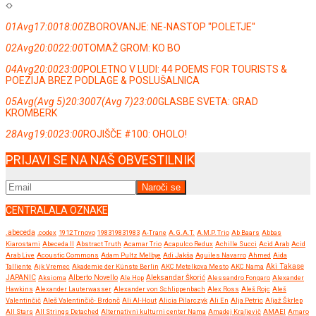
01
Avg
17:00
18:00
ZBOROVANJE: NE-NASTOP ''POLETJE''
02
Avg
20:00
22:00
TOMAŽ GROM: KO BO
04
Avg
20:00
23:00
POLETNO V LUDI: 44 POEMS FOR TOURISTS &
POEZIJA BREZ PODLAGE & POSLUŠALNICA
05
Avg
(Avg 5)
20:30
07
(Avg 7)
23:00
GLASBE SVETA: GRAD
KROMBERK
28
Avg
19:00
23:00
ROJIŠČE #100: OHOLO!
PRIJAVI SE NA NAŠ OBVESTILNIK
CENTRALALA OZNAKE
.abeceda
.codex
1912 Trnovo
198319831983
A-Trane
A.G.A.T.
A.M.P. Trio
Ab Baars
Abbas
Kiarostami
Abeceda II
Abstract Truth
Acamar Trio
Acapulco Redux
Achille Succi
Acid Arab
Acid
Arab Live
Acoustic Commons
Adam Pultz Melbye
Adi Jakša
Aguiles Navarro
Ahmed
Aida
Talliente
Ajk Vremec
Akademie der Künste Berlin
AKC Metelkova Mesto
AKC Nama
Aki Takase
JAPANIC
Aksioma
Alberto Novello
Ale Hop
Aleksandar Škorić
Alessandro Fongaro
Alexander
Hawkins
Alexander Lauterwasser
Alexander von Schlippenbach
Alex Ross
Aleš Rojc
Aleš
Valentinčič
Aleš Valentinčič- Brdonč
Ali Al-Hout
Alicia Pilarczyk
Ali En
Alja Petric
Aljaž Škrlep
All Stars
All Strings Detached
Alternativni kulturni center Nama
Amadej Kraljevič
AMAEI
Amaro