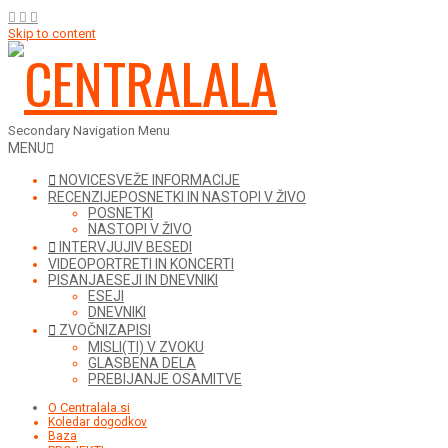
Skip to content
Secondary Navigation Menu
MENU
NOVICE
SVEŽE INFORMACIJE
RECENZIJE
POSNETKI IN NASTOPI V ŽIVO
POSNETKI
NASTOPI V ŽIVO
INTERVJUJI
V BESEDI
VIDEO
PORTRETI IN KONCERTI
PISANJA
ESEJI IN DNEVNIKI
ESEJI
DNEVNIKI
ZVOČNI
ZAPISI
MISLI(TI) V ZVOKU
GLASBENA DELA
PREBIJANJE OSAMITVE
O Centralala.si
Koledar dogodkov
Baza