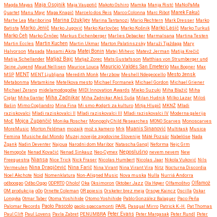
Maja Osojnik
Magda Mayas
Maja Vaupotič
Makoto Oshiro
Mamka
Manja Ristć
MaNoPaMa
Quartet
Manu Mayr
Mapa Knapič
Marcelo dos Reis
Marco Colonna
Marc Ribot
Marek Fakuč
Marhe Lea
Mariboring
Marina Džukljev
Marina Tantanozi
Mario Rechtern
Mark Dresser
Marko
Marko Jenič
Batista
Marko Jugović
Marko Karlovčec
Marko Košnik
Marko Lasič
Marko Turkuš
Marko Čeh
Marko Črnčec
Markus Eichenberger
Marlies Debacker
Marmalsana
Martina Testen
Martin Eccles
Martin Kuchen
Martin Ukmar
Marton Palatinszsky
Maruži Tjaždaga
Mary
Halvorson
Masada
Masami Akita
Matej Bonin
Matej Mihevc
Matevž Jerman
Matija Krečič
Matjaž Bajc
Matija Schellander
Matjaž Zorec
Mats Gustafsson
Matthias von Strumberger und
Mauricio Valdés San Emeterio
Seine Jugend
Maud Nellisen
Maurice Louca
Max Bogner
Max
MSP
MENT
MENT Ljubljana
Meredith Monk
Merzbow
Meshell Ndegeocello
Mesto žensk
Metabonma
Metamkine
Metelkova mesto
Michael Formanek
Michael Gordon
Michael Griener
Michael Zerang
midelamodogodke
MIDI Innovation Awards
Mieko Suzuki
Miha Blažič
Miha
Miha Zadnikar
Ciglar
Miha Gantar
Miha Zadnikar Aleš Suša
Milan Hudnik
Milko Lazar
Miloš
Bašin
Mimo Cogliandro
Mina Fina
Mi smo #odprti za kulturo
Mitja Hlupič
MKNŽ
Mladi
raziskovalci
Mladi raziskovalci II
Mladi raziskovalci III
Mladi raziskovalci IV
Moderna galerija
MoE
Mojca Zupančič
Monika Roscher
Monopoly Child Researches
MONO Scarves
Monoscarves
MoreMusic
Morton Feldman
mozaik
mož s kamero
Mrk
Muanis Sinanović
Multitask
Musica
Femina
Musiche dal Mondo
Muzej novejše zgodovine Slovenije
Máté Pozsár
Nabelóse
Nada
Žgank
Nadin Deventer
Najoua
Narodni dom Maribor
Natascha Gangl
Neforma
Nejc Grm
Neposlušno
Nemogoče
Nenad Kovačić
Nenad Sinkauz
Neo-Cymex
nevem nevem
New
Freequestra
Niansa
Nice Trick
Nick Fraser
Nicolas Humbert
Nicolas Jaar
Nikola Vuković
Nils
Nina Dragičević
Vermeulen
Nina Farič
Nina Virant
Nina Virant Vira
Nitz
Nocturna Discordia
Noel Akchote
Noid
Nomenklatura
Non-Aligned Music
Nova muska
Nulla
Nurriá Andorra
odbooqpo
Odbo Oqpo
ODPRTO
Oholo!
Oka
Oksimoron
Oktober Jazz
Ola Høyer
Olfamoštvo
Olfamož
OM produkcija
oOo
Ornette Coleman
OR poiesis
Orsketer brez meja
Orsoye Kaincz
Oscilla
Oskar
Longyka
Otmar Taber
Otoma Yoshihide
Otomo Yoshihide
Pablo González Balaguer
Paco Peña
Paolo Pascolo
Palomar Records
paolo spaccamonti
PARL
Pasqual Mirro
Patrick K.-H.
Pat Thomas
Paul Clift
Paul Lovens
Pavla Zabret
PENUMBRA
Peter Evans
Peter Margasak
Peter Rundl
Peter