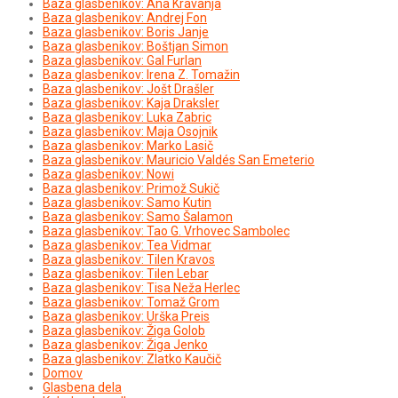
Baza glasbenikov: Ana Kravanja
Baza glasbenikov: Andrej Fon
Baza glasbenikov: Boris Janje
Baza glasbenikov: Boštjan Simon
Baza glasbenikov: Gal Furlan
Baza glasbenikov: Irena Z. Tomažin
Baza glasbenikov: Jošt Drašler
Baza glasbenikov: Kaja Draksler
Baza glasbenikov: Luka Zabric
Baza glasbenikov: Maja Osojnik
Baza glasbenikov: Marko Lasič
Baza glasbenikov: Mauricio Valdés San Emeterio
Baza glasbenikov: Nowi
Baza glasbenikov: Primož Sukič
Baza glasbenikov: Samo Kutin
Baza glasbenikov: Samo Šalamon
Baza glasbenikov: Tao G. Vrhovec Sambolec
Baza glasbenikov: Tea Vidmar
Baza glasbenikov: Tilen Kravos
Baza glasbenikov: Tilen Lebar
Baza glasbenikov: Tisa Neža Herlec
Baza glasbenikov: Tomaž Grom
Baza glasbenikov: Urška Preis
Baza glasbenikov: Žiga Golob
Baza glasbenikov: Žiga Jenko
Baza glasbenikov: Zlatko Kaučič
Domov
Glasbena dela