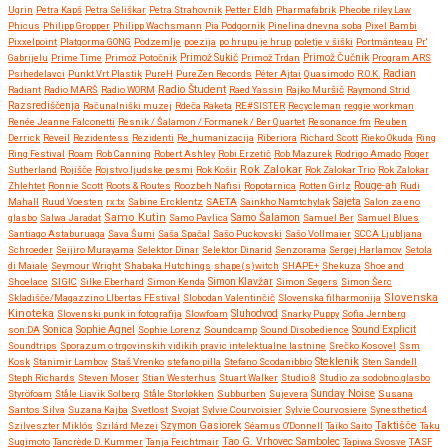
Ugrin
Petra Kapš
Petra Seliškar
Petra Strahovnik
Petter Eldh
Pharmafabrik
Pheobe riley Law
Phicus
Philipp Gropper
Philipp Wachsmann
Pia Podgornik
Pinelina dnevna soba
Pixel Bambi
Pixxelpoint
Platgorma GONG
Podzemlje
poezija
po hrupu je hrup
poletje v šiški
Portmänteau
Pr'
Gabrijelu
Prime Time
Primož Potočnik
Primož Sukič
Primož Trdan
Primož Čučnik
Program ARS
Psihedelavci
Punkt.Vrt.Plastik
PureH
PureZen Records
Péter Ajtai
Quasimodo
R.O.K.
Radian
Radio Študent
Radiant
Radio MARŠ
Radio WORM
Raed Yassin
Rajko Muršič
Raymond Strid
Razsrediščenja
Računalniški muzej
Rdeča Raketa
RE#SISTER
Recycleman
reggie workman
Renée Jeanne Falconetti
Resnik / Šalamon / Formanek / Ber Quartet
Resonance.fm
Reuben
Derrick
Reveil
Rezidentess
Rezidenti
Re_humanizacija
Riberiora
Richard Scott
Rieko Okuda
Ring
Ring Festival
Roam
Rob Canning
Robert Ashley
Robi Erzetič
Rob Mazurek
Rodrigo Amado
Roger
Rok Zalokar
Sutherland
Rojišče
Rojstvo ljudske pesmi
Rok Košir
Rok Zalokar Trio
Rok Zalokar
Zhlehtet
Ronnie Scott
Roots & Routes
Roozbeh Nafisi
Ropotarnica
Rotten Girlz
Rouge-ah
Rudi
Mahall
Ruud Voesten
rx:tx
Sabine Ercklentz
SAETA
Sainkho Namtchylak
Sajeta
Salon za eno
Samo Kutin
Samo Šalamon
glasbo
Salwa Jaradat
Samo Pavlica
Samuel Ber
Samuel Blues
Santiago Astaburuaga
Sava Šumi
Saša Spačal
Sašo Puckovski
Sašo Vollmaier
SCCA Ljubljana
Schroeder
Seijiro Murayama
Selektor Dinar
Selektor Dinarid
Senzorama
Sergej Harlamov
Setola
di Maiale
Seymour Wright
Shabaka Hutchings
shape(s)witch
SHAPE+
Shekuza
Shoe and
Shoelace
SIGIC
Silke Eberhard
Simon Kenda
Simon Klavžar
Simon Segers
Simon Šerc
Slovenska
Skladišče/Magazzino LIbertas FEstival
Slobodan Valentinčič
Slovenska filharmonija
Kinoteka
Sluhodvod
Slovenski punk in fotografija
Slowfoam
Snarky Puppy
Sofia Jernberg
Sonica
son:DA
Sophie Agnel
Sophie Lorenz
Soundcamp
Sound Disobedience
Sound Explicit
Soundtrips
Sporazum o trgovinskih vidikih pravic intelektualne lastnine
Srečko Kosovel
Ssm
Steklenik
Kosk
Stanimir Lambov
Staš Vrenko
stefano pilla
Stefano Scodanibbio
Sten Sandell
Steph Richards
Steven Moser
Stian Westerhus
Stuart Walker
Studio 8
Studio za sodobno glasbo
Styröfoam
Ståle Liavik Solberg
Ståle Storløkken
Subburben
Sujevera
Sunday Noise
Susana
Santos Silva
Suzana Kajba
Svetlost
Svojat
Sylvie Courvoisier
Sylvie Courvosiere
Synesthetic4
Taktišče
Szilveszter Miklós
Szilárd Mezei
Szymon Gasiorek
Séamus O'Donnell
Taiko Saito
Taku
Sugimoto
Tancrède D. Kummer
Tanja Feichtmair
Tao G. Vrhovec Sambolec
Tapiwa Svosve
TASF