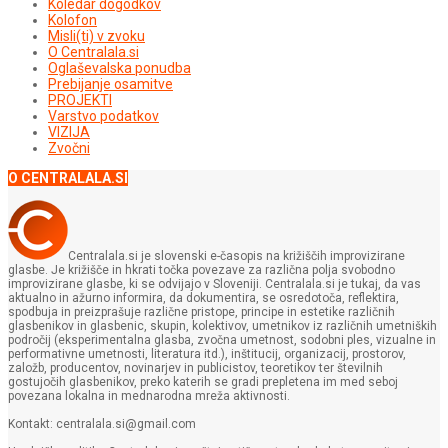
Koledar dogodkov
Kolofon
Misli(ti) v zvoku
O Centralala.si
Oglaševalska ponudba
Prebijanje osamitve
PROJEKTI
Varstvo podatkov
VIZIJA
Zvočni
O CENTRALALA.SI
Centralala.si je slovenski e-časopis na križiščih improvizirane
glasbe. Je križišče in hkrati točka povezave za različna polja svobodno
improvizirane glasbe, ki se odvijajo v Sloveniji. Centralala.si je tukaj, da vas
aktualno in ažurno informira, da dokumentira, se osredotoča, reflektira,
spodbuja in preizprašuje različne pristope, principe in estetike različnih
glasbenikov in glasbenic, skupin, kolektivov, umetnikov iz različnih umetniških
področij (eksperimentalna glasba, zvočna umetnost, sodobni ples, vizualne in
performativne umetnosti, literatura itd.), inštitucij, organizacij, prostorov,
založb, producentov, novinarjev in publicistov, teoretikov ter številnih
gostujočih glasbenikov, preko katerih se gradi prepletena im med seboj
povezana lokalna in mednarodna mreža aktivnosti.
Kontakt: centralala.si@gmail.com