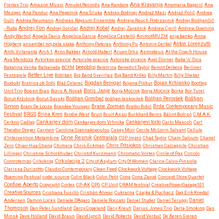
Ana Kravanja
Freitas Trio
Amazon Music
Amulet Records
Ana Kandare
Anamaria Bagarić
Ana
Mezgec
Ana Pandur
Ana Pepelnik
Ana Ščuka
Andras Bodrogi
Andraž Mazi
Andraž Polič
Andrea
Gulli
Andrea Neumann
Andreas Røysum Ensemble
Andreja Rauch Podrzavnik
Andrej Boštjančič
Andrej Fon
Andrej Kobal
- Ruda
Andrej Goričar
Andrej Zavašnik
Andrew Cyrill
Andrew Downing
Andy Warhol
Angela Davis
Angelica Garcia
Angélica Castelló
AnimotMUZIK
anja banko
Anna
Anton Lorenzutti
Högberg
ansambel nojzeta slaka
Anthony Pateras
Anthony Pu
Antonin Gerbal
Antti Virtaranta
Arch 1
Arno Bakker
Arnold Haberl
Aruan Ortiz
Asmodeus
At the Coach House
Ava Mendoza
Avtorkse pravice
Avtorske pravice
Avtorske prvaice
Axel Dörner
Baba ‘n’ Dica
beepblip
Bakalina Velika
Balkanada
BCFM
Beletrina
Benedict Taylor
Benoit Delbecq
Berliner
Better Live
Festspiele
Bibliban
Big Band Gverillaz
Big Band Krško
Billy Martin
Billy Shebar
Bojan Krhlanko
Biodukt
Bistrica ob Sotli
Blaž Celarec
Bogdan Benigar
Bojana Piškur
Bootleg
Boris Janje
Unit Trio
Bop en Bras
Boris A. Novak
Borja Močink
Borja Močnik
Borka
Bor Turel
Boštjan
Borut Kržišnik
Borut Savski
Boštjan Gombač
boštjan leskovšek
Boštjan Perovšek
Simon
Brane Zorman
Bram De Looze
Brandee Younger
Bratko Bibič
Brda Contemporary Music
Festival
BRGS
Brina Kren
Brodie West
Bruit
Bruit Asso
Burkhard Beins
Bálint Bolcsó
C.M.A.K.
Cankarjev dom
Cerkno
Cadlag
Cankarjev dom Vrhnika
Cankarjevi torki
Carlo Mascoli
Carl
Theodor Dreyer
Carmen
Carolina Giannakopoulou
Casey Moir
Cecile McLorin Salvant
Cellule
Cene Resnik
Centralala
d’Intervention Metamkine
CGP Impro
Chad Taylor
Cham Saloum
Chanel
Chris Pitsiokos
Zero
Chiao-Hua Chang
Chimera
Chris Eckman
Christian Calcagnile
Christian
Lillinger
Christine Schörkhuber
Christof Kurzmann
Chromatic Vortex
Circle of Pax
Circolo
Controtempo
Cirkokrog
Cirkulacija 2
City of Asylum
City Of Women
Clarice Calvo-Pinsolle
Clarissa Durizotto
Claudio Contemporary
Clean Feed
Clockwork Voltage
Clockwork Voltage
Roaming Festival
code::source
Colin Black
Colin Petit
Cona
Cona Zavod
Concept Store Quartet
Confine Aperto
Copyright
Cortex
CP-AK
CPG
CP Unit
CRAM festival
CreativePowerGarage101
Creative Sources
Cristiana Fusillo
Cristián Alvear
Cukrarna
Czajka & Puchacz
Dag Erik Knedal
Andersen
Damon Locks
Daniele D'Agaro
Daniele Roccato
Daniel Studer
Daniel Teruggi
Daniel
Thompson
Dan Peter Sundland
Darcy Copeland
Darij Kreuh
Darius Jones Trio
Darla Smoking
Das
Minsk
Dave Holland
David Braun
David Lynch
David Roberts
David Verbuč
De Beren Gieren