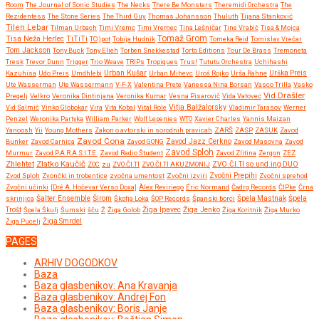
Room
The Journal of Sonic Studies
The Necks
There Be Monsters
Theremidi Orchestra
The
Rezidentess
The Stone Series
The Third Guy
Thomas Johansson
Thuluth
Tijana Stanković
Tilen Lebar
Tilman Urbach
Timi Vremc
Timi Vremec
Tina Lešničar
Tine Vrabič
Tisa & Mojca
Tomaž Grom
Tisa Neža Herlec
TiTiTi
TO)pot
Tobija Hudnik
Tomeka Reid
Tomislav Vrečar
Tom Jackson
Tony Buck
Tony Elieh
Torben Snekkestad
Torto Editions
Tour De Brass
Tremoneta
Tresk
Trevor Dunn
Trigger
Trio Weave
TRIPs
Tropiques
Trus!
Tututu Orchestra
Uchihashi
Urban Kušar
Kazuhisa
Udo Preis
Umdhlebi
Urban Mihevc
Uroš Rojko
Urša Rahne
Urška Preis
Ute Wasserman
Ute Wassermann
V-F-X
Valentina Prete
Vanessa Nina Borsan
Vasco Trilla
Vasko
Vid Drašler
Pregelj
Velkro
Veronika Dintinjana
Veronika Kumar
Vesna Pisarovič
Vida Vatovec
Vitja Balžalorsky
Vid Salmič
Vinko Globokar
Vira
Vita Kobal
Vital Role
Vladimir Tarasov
Werner
Penzel
Weronika Partyka
William Parker
Wolf Lepenies
WTO
Xavier Charles
Yannis Maizan
Yanoosh
Yii
Young Mothers
Zakon o avtorski in sorodnih pravicah
ZARŠ
ZASP
ZASUK
Zavod
Zavod Cona
Bunker
Zavod Carnica
Zavod GONG
Zavod Jazz Cerkno
Zavod Masovna
Zavod
Zavod Sploh
Murmur
Zavod P.A.R.A.S.I.T.E.
Zavod Radio Študent
Zavod Zlitina
Zergon
ZEZ
Zlatko Kaučič
Zhlehtet
ZOC
zu
ZVO.ČI.TI
ZVO.ČI.TI AKUZMONIJ
ZVO.ČI.TI so.und.ing DUO
Zvočni Prepihi
Zvod Sploh
Zvončki in trobentice
zvočna umentost
Zvočni izviri
Zvočni sprehod
Zvočni učinki
[Dré A. Hočevar Verso Doxa]
Àlex Reviriego
Éric Normand
Čadrg Records
ČIPke
Črna
Širom
skrinjica
Šalter Ensemble
Škofja Loka
ŠOP Records
Španski borci
Špela Mastnak
Špela
Žiga Ipavec
Trošt
Špela Škulj
Šumski
šču
Ž
Žiga Golob
Žiga Jenko
Žiga Koritnik
Žiga Murko
Žiga Pucelj
Žiga Smrdel
PAGES
ARHIV DOGODKOV
Baza
Baza glasbenikov: Ana Kravanja
Baza glasbenikov: Andrej Fon
Baza glasbenikov: Boris Janje