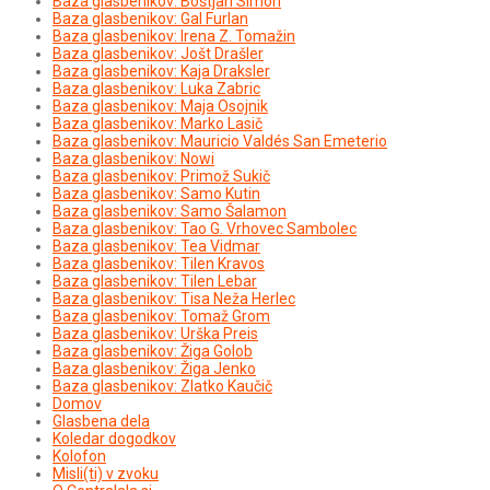
Baza glasbenikov: Boštjan Simon
Baza glasbenikov: Gal Furlan
Baza glasbenikov: Irena Z. Tomažin
Baza glasbenikov: Jošt Drašler
Baza glasbenikov: Kaja Draksler
Baza glasbenikov: Luka Zabric
Baza glasbenikov: Maja Osojnik
Baza glasbenikov: Marko Lasič
Baza glasbenikov: Mauricio Valdés San Emeterio
Baza glasbenikov: Nowi
Baza glasbenikov: Primož Sukič
Baza glasbenikov: Samo Kutin
Baza glasbenikov: Samo Šalamon
Baza glasbenikov: Tao G. Vrhovec Sambolec
Baza glasbenikov: Tea Vidmar
Baza glasbenikov: Tilen Kravos
Baza glasbenikov: Tilen Lebar
Baza glasbenikov: Tisa Neža Herlec
Baza glasbenikov: Tomaž Grom
Baza glasbenikov: Urška Preis
Baza glasbenikov: Žiga Golob
Baza glasbenikov: Žiga Jenko
Baza glasbenikov: Zlatko Kaučič
Domov
Glasbena dela
Koledar dogodkov
Kolofon
Misli(ti) v zvoku