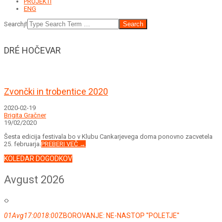
PROJEKTI
ENG
Search
DRÉ HOČEVAR
Zvončki in trobentice 2020
2020-02-19
Brigita Gračner
19/02/2020
Šesta edicija festivala bo v Klubu Cankarjevega doma ponovno zacvetela
25. februarja.
PREBERI VEČ →
KOLEDAR DOGODKOV
Avgust 2026
01
Avg
17:00
18:00
ZBOROVANJE: NE-NASTOP ''POLETJE''