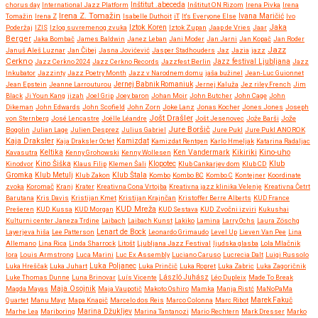
chorus day
International Jazz Platform
Inštitut .abeceda
Inštitut ON Rizom
Irena Pivka
Irena
Irena Z. Tomažin
Tomažin
Irena Z
Isabelle Duthoit
iT
It's Everyone Else
Ivana Maričić
Ivo
Iztok Koren
Jaka
Poderžaj
IZIS
Izlog suvremenog zvuka
Iztok Zupan
Jaap de Vries
Jaar
Berger
Jaka Bombač
James Baldwin
Janez Leban
Jani Moder
Jan Jarni
Jan Kopač
Jan Roder
Jazz
Januš Aleš Luznar
Jan Čibej
Jasna Jovićević
Jasper Stadhouders
Jaz
Jazia
jazz
Cerkno
Jazz festival Ljubljana
Jazz Cerkno 2024
Jazz Cerkno Records
Jazzfest Berlin
Jazz
Inkubator
Jazzinty
Jazz Poetry Month
Jazz v Narodnem domu
jaša bužinel
Jean-Luc Guionnet
Jean Epstein
Jeanne Larrouturou
Jernej Babnik Romaniuk
Jernej Kaluža
Jez riley French
Jim
Black
Ji Youn Kang
jizah
Joel Grip
Joey baron
Johan Moir
John Butcher
John Cage
John
Dikeman
John Edwards
John Scofield
John Zorn
Joke Lanz
Jonas Kocher
Jones Jones
Joseph
Jošt Drašler
von Sternberg
José Lencastre
Joëlle Léandre
Jošt Jesenovec
Jože Barši
Jože
Jure Boršič
Bogolin
Julian Lage
Julien Desprez
Julius Gabriel
Jure Pukl
Jure Pukl ANOROK
Kaja Draksler
Kaja Draksler Octet
Kamizdat
Kamizdat Rentgen
Karlo Hmeljak
Katarina Radaljac
Kikiriki
Kino-uho
Kavasutra
Keltika
Kenny Grohowski
Kenny Wollesen
Ken Vandermark
Klub
Kinodvor
Kino Šiška
Klaus Filip
Klemen Šali
Klopotec
Klub Cankarjev dom
Klub CD
Gromka
Klub Metulj
Klub Zakon
Klub Štala
Kombo
Kombo BC
Kombo C
Kontejner
Koordinate
zvoka
Koromač
Kranj
Krater
Kreativna Cona Vrtojba
Kreativna jazz klinika Velenje
Kreativna Četrt
Barutana
Kris Davis
Kristijan Kmet
Kristijan Krajnčan
Kristoffer Berre Alberts
KUD France
KUD Mreža
Prešeren
KUD Kussa
KUD Morgan
KUD Sestava
KUD Zvočni izviri
Kukushai
Kulturni center Janeza Trdine
Laibach
Laibach Kunst
Lakiko
Lamina
Larry Ochs
Laura Zöschg
Lenart de Bock
Layerjeva hiša
Lee Patterson
Leonardo Grimaudo
Level Up
Lieven Van Pee
Lina
Allemano
Lina Rica
Linda Sharrock
Litošt
Ljubljana Jazz Festival
ljudska glasba
Lola Mlačnik
lora
Louis Armstrong
Luca Marini
Luc Ex Assembly
Luciano Caruso
Lucrecia Dalt
Luigi Russolo
Luka Hreščak
Luka Juhart
Luka Poljanec
Luka Prinčič
Luka Ropret
Luka Zabric
Luka Zagoričnik
Luke Thomas Dunne
Luna Brinovar
Luís Vicente
László Juhász
Léo Dupleix
Made To Break
Maja Osojnik
Magda Mayas
Maja Vaupotič
Makoto Oshiro
Mamka
Manja Ristć
MaNoPaMa
Quartet
Manu Mayr
Mapa Knapič
Marcelo dos Reis
Marco Colonna
Marc Ribot
Marek Fakuč
Marhe Lea
Mariboring
Marina Džukljev
Marina Tantanozi
Mario Rechtern
Mark Dresser
Marko