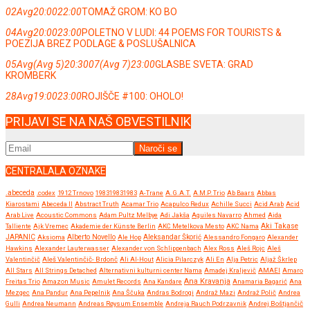
02
Avg
20:00
22:00
TOMAŽ GROM: KO BO
04
Avg
20:00
23:00
POLETNO V LUDI: 44 POEMS FOR TOURISTS &
POEZIJA BREZ PODLAGE & POSLUŠALNICA
05
Avg
(Avg 5)
20:30
07
(Avg 7)
23:00
GLASBE SVETA: GRAD
KROMBERK
28
Avg
19:00
23:00
ROJIŠČE #100: OHOLO!
PRIJAVI SE NA NAŠ OBVESTILNIK
CENTRALALA OZNAKE
.abeceda
.codex
1912 Trnovo
198319831983
A-Trane
A.G.A.T.
A.M.P. Trio
Ab Baars
Abbas
Kiarostami
Abeceda II
Abstract Truth
Acamar Trio
Acapulco Redux
Achille Succi
Acid Arab
Acid
Arab Live
Acoustic Commons
Adam Pultz Melbye
Adi Jakša
Aguiles Navarro
Ahmed
Aida
Talliente
Ajk Vremec
Akademie der Künste Berlin
AKC Metelkova Mesto
AKC Nama
Aki Takase
JAPANIC
Aksioma
Alberto Novello
Ale Hop
Aleksandar Škorić
Alessandro Fongaro
Alexander
Hawkins
Alexander Lauterwasser
Alexander von Schlippenbach
Alex Ross
Aleš Rojc
Aleš
Valentinčič
Aleš Valentinčič- Brdonč
Ali Al-Hout
Alicia Pilarczyk
Ali En
Alja Petric
Aljaž Škrlep
All Stars
All Strings Detached
Alternativni kulturni center Nama
Amadej Kraljevič
AMAEI
Amaro
Ana Kravanja
Freitas Trio
Amazon Music
Amulet Records
Ana Kandare
Anamaria Bagarić
Ana
Mezgec
Ana Pandur
Ana Pepelnik
Ana Ščuka
Andras Bodrogi
Andraž Mazi
Andraž Polič
Andrea
Gulli
Andrea Neumann
Andreas Røysum Ensemble
Andreja Rauch Podrzavnik
Andrej Boštjančič