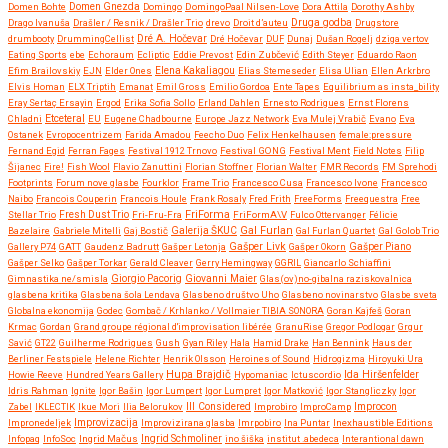
Domen Bohte
Domen Gnezda
Domingo
DomingoPaal Nilsen-Love
Dora Attila
Dorothy Ashby
Druga godba
Drago Ivanuša
Drašler / Resnik / Drašler Trio
drevo
Droit d’auteu
Drugstore
drumbooty
DrummingCellist
Dré A. Hočevar
Dré Hočevar
DUF
Dunaj
Dušan Rogelj
dziga vertov
Eating Sports
ebe
Echoraum
Ecliptic
Eddie Prevost
Edin Zubčević
Edith Steyer
Eduardo Raon
Efim Brailovskiy
EJN
Elder Ones
Elena Kakaliagou
Elias Stemeseder
Elisa Ulian
Ellen Arkrbro
Elvis Homan
ELX Triptih
Emanat
Emil Gross
Emilio Gordoa
Ente Tapes
Equilibrium as insta_bility
Eray Sertaç Ersayin
Ergod
Erika Sofia Sollo
Erland Dahlen
Ernesto Rodrigues
Ernst Florens
Etceteral
Chladni
EU
Eugene Chadbourne
Europe Jazz Network
Eva Mulej Vrabič
Evano
Eva
Ostanek
Evropocentrizem
Farida Amadou
Feecho Duo
Felix Henkelhausen
female:pressure
Fernand Egid
Ferran Fages
Festival 1912 Trnovo
Festival GONG
Festival Ment
Field Notes
Filip
Šijanec
Fire!
Fish Wool
Flavio Zanuttini
Florian Stoffner
Florian Walter
FMR Records
FM Sprehodi
Footprints
Forum nove glasbe
Fourklor
Frame Trio
Francesco Cusa
Francesco Ivone
Francesco
Naibo
Francois Couperin
Francois Houle
Frank Rosaly
Fred Frith
FreeForms
Freequestra
Free
FriForma
Stellar Trio
Fresh Dust Trio
Fri-Fru-Fra
FriFormA\V
Fulco Ottervanger
Félicie
Gal Furlan
Bazelaire
Gabriele Mitelli
Gaj Bostič
Galerija ŠKUC
Gal Furlan Quartet
Gal Golob Trio
Gašper Livk
Gallery P74
GATT
Gaudenz Badrutt
Gašper Letonja
Gašper Okorn
Gašper Piano
Gašper Selko
Gašper Torkar
Gerald Cleaver
Gerry Hemingway
GGRIL
Giancarlo Schiaffini
Giovanni Maier
Gimnastika ne/smisla
Giorgio Pacorig
Glas(ov)no-gibalna raziskovalnica
glasbena kritika
Glasbena šola Lendava
Glasbeno društvo Uho
Glasbeno novinarstvo
Glasbe sveta
Globalna ekonomija
Godec
Gombač / Krhlanko / Vollmaier TIBIA SONORA
Goran Kajfeš
Goran
Krmac
Gordan
Grand groupe régional d'improvisation libérée
GranuRise
Gregor Podlogar
Grgur
Savić
GT22
Guilherme Rodrigues
Gush
Gyan Riley
Hala
Hamid Drake
Han Bennink
Haus der
Berliner Festspiele
Helene Richter
Henrik Olsson
Heroines of Sound
Hidrogizma
Hiroyuki Ura
Hupa Brajdič
Ida Hiršenfelder
Howie Reeve
Hundred Years Gallery
Hypomaniac
Ictuscordio
Idris Rahman
Ignite
Igor Bašin
Igor Lumpert
Igor Lumpret
Igor Matković
Igor Stangliczky
Igor
Zabel
IKLECTIK
Ikue Mori
Ilia Belorukov
Ill Considered
Improbiro
ImproCamp
Improcon
Improvizacija
Impronedeljek
Improvizirana glasba
Imrpobiro
Ina Puntar
Inexhaustible Editions
Infopaq
InfoSoc
Ingrid Mačus
Ingrid Schmoliner
ino šiška
institut .abedeca
Interantional dawn