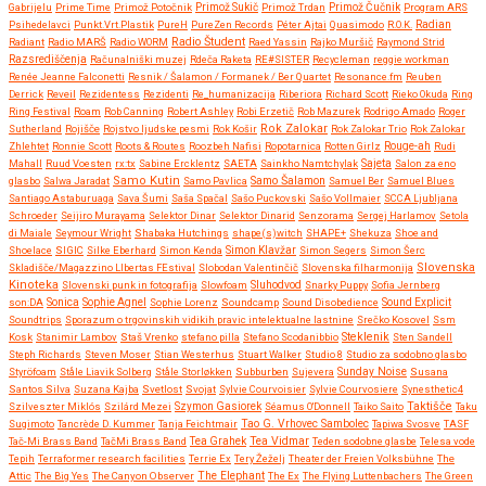
Gabrijelu
Prime Time
Primož Potočnik
Primož Sukič
Primož Trdan
Primož Čučnik
Program ARS
Psihedelavci
Punkt.Vrt.Plastik
PureH
PureZen Records
Péter Ajtai
Quasimodo
R.O.K.
Radian
Radio Študent
Radiant
Radio MARŠ
Radio WORM
Raed Yassin
Rajko Muršič
Raymond Strid
Razsrediščenja
Računalniški muzej
Rdeča Raketa
RE#SISTER
Recycleman
reggie workman
Renée Jeanne Falconetti
Resnik / Šalamon / Formanek / Ber Quartet
Resonance.fm
Reuben
Derrick
Reveil
Rezidentess
Rezidenti
Re_humanizacija
Riberiora
Richard Scott
Rieko Okuda
Ring
Ring Festival
Roam
Rob Canning
Robert Ashley
Robi Erzetič
Rob Mazurek
Rodrigo Amado
Roger
Rok Zalokar
Sutherland
Rojišče
Rojstvo ljudske pesmi
Rok Košir
Rok Zalokar Trio
Rok Zalokar
Zhlehtet
Ronnie Scott
Roots & Routes
Roozbeh Nafisi
Ropotarnica
Rotten Girlz
Rouge-ah
Rudi
Mahall
Ruud Voesten
rx:tx
Sabine Ercklentz
SAETA
Sainkho Namtchylak
Sajeta
Salon za eno
Samo Kutin
Samo Šalamon
glasbo
Salwa Jaradat
Samo Pavlica
Samuel Ber
Samuel Blues
Santiago Astaburuaga
Sava Šumi
Saša Spačal
Sašo Puckovski
Sašo Vollmaier
SCCA Ljubljana
Schroeder
Seijiro Murayama
Selektor Dinar
Selektor Dinarid
Senzorama
Sergej Harlamov
Setola
di Maiale
Seymour Wright
Shabaka Hutchings
shape(s)witch
SHAPE+
Shekuza
Shoe and
Shoelace
SIGIC
Silke Eberhard
Simon Kenda
Simon Klavžar
Simon Segers
Simon Šerc
Slovenska
Skladišče/Magazzino LIbertas FEstival
Slobodan Valentinčič
Slovenska filharmonija
Kinoteka
Sluhodvod
Slovenski punk in fotografija
Slowfoam
Snarky Puppy
Sofia Jernberg
Sonica
son:DA
Sophie Agnel
Sophie Lorenz
Soundcamp
Sound Disobedience
Sound Explicit
Soundtrips
Sporazum o trgovinskih vidikih pravic intelektualne lastnine
Srečko Kosovel
Ssm
Steklenik
Kosk
Stanimir Lambov
Staš Vrenko
stefano pilla
Stefano Scodanibbio
Sten Sandell
Steph Richards
Steven Moser
Stian Westerhus
Stuart Walker
Studio 8
Studio za sodobno glasbo
Styröfoam
Ståle Liavik Solberg
Ståle Storløkken
Subburben
Sujevera
Sunday Noise
Susana
Santos Silva
Suzana Kajba
Svetlost
Svojat
Sylvie Courvoisier
Sylvie Courvosiere
Synesthetic4
Taktišče
Szilveszter Miklós
Szilárd Mezei
Szymon Gasiorek
Séamus O'Donnell
Taiko Saito
Taku
Sugimoto
Tancrède D. Kummer
Tanja Feichtmair
Tao G. Vrhovec Sambolec
Tapiwa Svosve
TASF
Tea Vidmar
Tač-Mi Brass Band
TačMi Brass Band
Tea Grahek
Teden sodobne glasbe
Telesa vode
Tepih
Terraformer research facilities
Terrie Ex
Tery Žeželj
Theater der Freien Volksbühne
The
Attic
The Big Yes
The Canyon Observer
The Elephant
The Ex
The Flying Luttenbachers
The Green