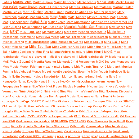
Marko Jenič
Batista
Marko Jugović
Marko Karlovčec
Marko Košnik
Marko Lasič
Marko Turkuš
Marko Čeh
Marko Črnčec
Markus Eichenberger
Marlies Debacker
Marmalsana
Martina Testen
Martin Eccles
Martin Kuchen
Martin Ukmar
Marton Palatinszsky
Maruži Tjaždaga
Mary
Halvorson
Masada
Masami Akita
Matej Bonin
Matej Mihevc
Matevž Jerman
Matija Krečič
Matjaž Bajc
Matija Schellander
Matjaž Zorec
Mats Gustafsson
Matthias von Strumberger und
Mauricio Valdés San Emeterio
Seine Jugend
Maud Nellisen
Maurice Louca
Max Bogner
Max
MSP
MENT
MENT Ljubljana
Meredith Monk
Merzbow
Meshell Ndegeocello
Mesto žensk
Metabonma
Metamkine
Metelkova mesto
Michael Formanek
Michael Gordon
Michael Griener
Michael Zerang
midelamodogodke
MIDI Innovation Awards
Mieko Suzuki
Miha Blažič
Miha
Miha Zadnikar
Ciglar
Miha Gantar
Miha Zadnikar Aleš Suša
Milan Hudnik
Milko Lazar
Miloš
Bašin
Mimo Cogliandro
Mina Fina
Mi smo #odprti za kulturo
Mitja Hlupič
MKNŽ
Mladi
raziskovalci
Mladi raziskovalci II
Mladi raziskovalci III
Mladi raziskovalci IV
Moderna galerija
MoE
Mojca Zupančič
Monika Roscher
Monopoly Child Researches
MONO Scarves
Monoscarves
MoreMusic
Morton Feldman
mozaik
mož s kamero
Mrk
Muanis Sinanović
Multitask
Musica
Femina
Musiche dal Mondo
Muzej novejše zgodovine Slovenije
Máté Pozsár
Nabelóse
Nada
Žgank
Nadin Deventer
Najoua
Narodni dom Maribor
Natascha Gangl
Neforma
Nejc Grm
Neposlušno
Nemogoče
Nenad Kovačić
Nenad Sinkauz
Neo-Cymex
nevem nevem
New
Freequestra
Niansa
Nice Trick
Nick Fraser
Nicolas Humbert
Nicolas Jaar
Nikola Vuković
Nils
Nina Dragičević
Vermeulen
Nina Farič
Nina Virant
Nina Virant Vira
Nitz
Nocturna Discordia
Noel Akchote
Noid
Nomenklatura
Non-Aligned Music
Nova muska
Nulla
Nurriá Andorra
odbooqpo
Odbo Oqpo
ODPRTO
Oholo!
Oka
Oksimoron
Oktober Jazz
Ola Høyer
Olfamoštvo
Olfamož
OM produkcija
oOo
Ornette Coleman
OR poiesis
Orsketer brez meja
Orsoye Kaincz
Oscilla
Oskar
Longyka
Otmar Taber
Otoma Yoshihide
Otomo Yoshihide
Pablo González Balaguer
Paco Peña
Paolo Pascolo
Palomar Records
paolo spaccamonti
PARL
Pasqual Mirro
Patrick K.-H.
Pat Thomas
Paul Clift
Paul Lovens
Pavla Zabret
PENUMBRA
Peter Evans
Peter Margasak
Peter Rundl
Peter
Ugrin
Petra Kapš
Petra Seliškar
Petra Strahovnik
Petter Eldh
Pharmafabrik
Pheobe riley Law
Phicus
Philipp Gropper
Philipp Wachsmann
Pia Podgornik
Pinelina dnevna soba
Pixel Bambi
Pixxelpoint
Platgorma GONG
Podzemlje
poezija
po hrupu je hrup
poletje v šiški
Portmänteau
Pr'