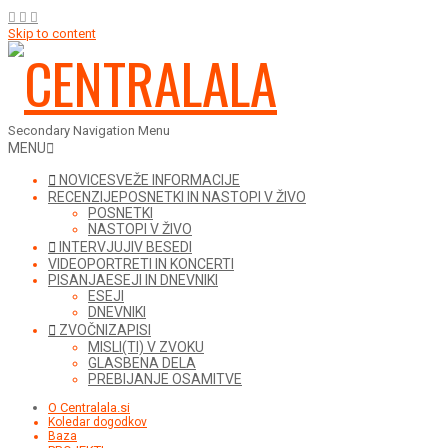
Skip to content
Secondary Navigation Menu
MENU
NOVICE
SVEŽE INFORMACIJE
RECENZIJE
POSNETKI IN NASTOPI V ŽIVO
POSNETKI
NASTOPI V ŽIVO
INTERVJUJI
V BESEDI
VIDEO
PORTRETI IN KONCERTI
PISANJA
ESEJI IN DNEVNIKI
ESEJI
DNEVNIKI
ZVOČNI
ZAPISI
MISLI(TI) V ZVOKU
GLASBENA DELA
PREBIJANJE OSAMITVE
O Centralala.si
Koledar dogodkov
Baza