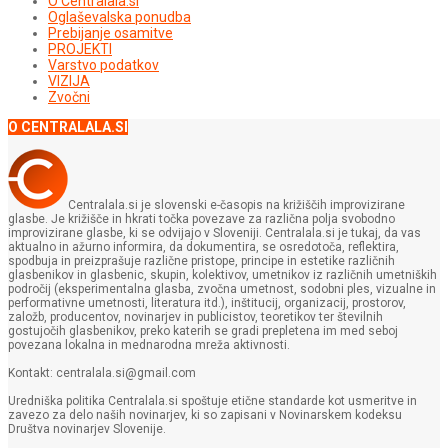
O Centralala.si
Oglaševalska ponudba
Prebijanje osamitve
PROJEKTI
Varstvo podatkov
VIZIJA
Zvočni
O CENTRALALA.SI
Centralala.si je slovenski e-časopis na križiščih improvizirane
glasbe. Je križišče in hkrati točka povezave za različna polja svobodno
improvizirane glasbe, ki se odvijajo v Sloveniji. Centralala.si je tukaj, da vas
aktualno in ažurno informira, da dokumentira, se osredotoča, reflektira,
spodbuja in preizprašuje različne pristope, principe in estetike različnih
glasbenikov in glasbenic, skupin, kolektivov, umetnikov iz različnih umetniških
področij (eksperimentalna glasba, zvočna umetnost, sodobni ples, vizualne in
performativne umetnosti, literatura itd.), inštitucij, organizacij, prostorov,
založb, producentov, novinarjev in publicistov, teoretikov ter številnih
gostujočih glasbenikov, preko katerih se gradi prepletena im med seboj
povezana lokalna in mednarodna mreža aktivnosti.
Kontakt: centralala.si@gmail.com
Uredniška politika Centralala.si spoštuje etične standarde kot usmeritve in
zavezo za delo naših novinarjev, ki so zapisani v Novinarskem kodeksu
Društva novinarjev Slovenije.