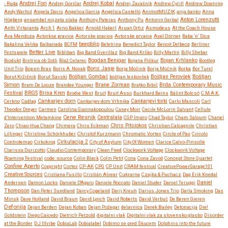
Andrej Fon
Andrej Kobal
- Ruda
Andrej Goričar
Andrej Zavašnik
Andrew Cyrill
Andrew Downing
Andy Warhol
Angela Davis
Angelica Garcia
Angélica Castelló
AnimotMUZIK
anja banko
Anna
Anton Lorenzutti
Högberg
ansambel nojzeta slaka
Anthony Pateras
Anthony Pu
Antonin Gerbal
Antti Virtaranta
Arch 1
Arno Bakker
Arnold Haberl
Aruan Ortiz
Asmodeus
At the Coach House
Ava Mendoza
Avtorkse pravice
Avtorske pravice
Avtorske prvaice
Axel Dörner
Baba ‘n’ Dica
beepblip
Bakalina Velika
Balkanada
BCFM
Beletrina
Benedict Taylor
Benoit Delbecq
Berliner
Better Live
Festspiele
Bibliban
Big Band Gverillaz
Big Band Krško
Billy Martin
Billy Shebar
Bojan Krhlanko
Biodukt
Bistrica ob Sotli
Blaž Celarec
Bogdan Benigar
Bojana Piškur
Bootleg
Boris Janje
Unit Trio
Bop en Bras
Boris A. Novak
Borja Močink
Borja Močnik
Borka
Bor Turel
Boštjan
Borut Kržišnik
Borut Savski
Boštjan Gombač
boštjan leskovšek
Boštjan Perovšek
Simon
Brane Zorman
Bram De Looze
Brandee Younger
Bratko Bibič
Brda Contemporary Music
Festival
BRGS
Brina Kren
Brodie West
Bruit
Bruit Asso
Burkhard Beins
Bálint Bolcsó
C.M.A.K.
Cankarjev dom
Cerkno
Cadlag
Cankarjev dom Vrhnika
Cankarjevi torki
Carlo Mascoli
Carl
Theodor Dreyer
Carmen
Carolina Giannakopoulou
Casey Moir
Cecile McLorin Salvant
Cellule
Cene Resnik
Centralala
d’Intervention Metamkine
CGP Impro
Chad Taylor
Cham Saloum
Chanel
Chris Pitsiokos
Zero
Chiao-Hua Chang
Chimera
Chris Eckman
Christian Calcagnile
Christian
Lillinger
Christine Schörkhuber
Christof Kurzmann
Chromatic Vortex
Circle of Pax
Circolo
Controtempo
Cirkokrog
Cirkulacija 2
City of Asylum
City Of Women
Clarice Calvo-Pinsolle
Clarissa Durizotto
Claudio Contemporary
Clean Feed
Clockwork Voltage
Clockwork Voltage
Roaming Festival
code::source
Colin Black
Colin Petit
Cona
Cona Zavod
Concept Store Quartet
Confine Aperto
Copyright
Cortex
CP-AK
CPG
CP Unit
CRAM festival
CreativePowerGarage101
Creative Sources
Cristiana Fusillo
Cristián Alvear
Cukrarna
Czajka & Puchacz
Dag Erik Knedal
Andersen
Damon Locks
Daniele D'Agaro
Daniele Roccato
Daniel Studer
Daniel Teruggi
Daniel
Thompson
Dan Peter Sundland
Darcy Copeland
Darij Kreuh
Darius Jones Trio
Darla Smoking
Das
Minsk
Dave Holland
David Braun
David Lynch
David Roberts
David Verbuč
De Beren Gieren
Defonija
Dejan Berden
Dejan Koban
Dejan Požegar
delavnica
Derek Bailey
Detonacija
Die!
Goldstein
Diego Caicedo
Dietrich Petzold
digitalni vlak
Digitalni vlak za slovensko glasbo
Disorder
at the Border
DJ Illvibe
DobiaLab
Dobialabel
Dobimo se pred Škucem
Dolphins into the future