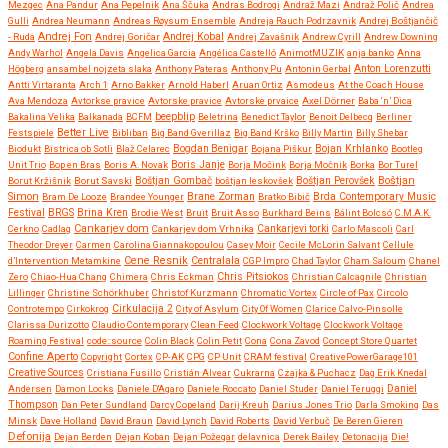
Mezgec
Ana Pandur
Ana Pepelnik
Ana Ščuka
Andras Bodrogi
Andraž Mazi
Andraž Polič
Andrea
Gulli
Andrea Neumann
Andreas Røysum Ensemble
Andreja Rauch Podrzavnik
Andrej Boštjančič
Andrej Fon
Andrej Kobal
- Ruda
Andrej Goričar
Andrej Zavašnik
Andrew Cyrill
Andrew Downing
Andy Warhol
Angela Davis
Angelica Garcia
Angélica Castelló
AnimotMUZIK
anja banko
Anna
Anton Lorenzutti
Högberg
ansambel nojzeta slaka
Anthony Pateras
Anthony Pu
Antonin Gerbal
Antti Virtaranta
Arch 1
Arno Bakker
Arnold Haberl
Aruan Ortiz
Asmodeus
At the Coach House
Ava Mendoza
Avtorkse pravice
Avtorske pravice
Avtorske prvaice
Axel Dörner
Baba ‘n’ Dica
beepblip
Bakalina Velika
Balkanada
BCFM
Beletrina
Benedict Taylor
Benoit Delbecq
Berliner
Better Live
Festspiele
Bibliban
Big Band Gverillaz
Big Band Krško
Billy Martin
Billy Shebar
Bojan Krhlanko
Biodukt
Bistrica ob Sotli
Blaž Celarec
Bogdan Benigar
Bojana Piškur
Bootleg
Boris Janje
Unit Trio
Bop en Bras
Boris A. Novak
Borja Močink
Borja Močnik
Borka
Bor Turel
Boštjan
Borut Kržišnik
Borut Savski
Boštjan Gombač
boštjan leskovšek
Boštjan Perovšek
Simon
Brane Zorman
Bram De Looze
Brandee Younger
Bratko Bibič
Brda Contemporary Music
Festival
BRGS
Brina Kren
Brodie West
Bruit
Bruit Asso
Burkhard Beins
Bálint Bolcsó
C.M.A.K.
Cankarjev dom
Cerkno
Cadlag
Cankarjev dom Vrhnika
Cankarjevi torki
Carlo Mascoli
Carl
Theodor Dreyer
Carmen
Carolina Giannakopoulou
Casey Moir
Cecile McLorin Salvant
Cellule
Cene Resnik
Centralala
d’Intervention Metamkine
CGP Impro
Chad Taylor
Cham Saloum
Chanel
Chris Pitsiokos
Zero
Chiao-Hua Chang
Chimera
Chris Eckman
Christian Calcagnile
Christian
Lillinger
Christine Schörkhuber
Christof Kurzmann
Chromatic Vortex
Circle of Pax
Circolo
Controtempo
Cirkokrog
Cirkulacija 2
City of Asylum
City Of Women
Clarice Calvo-Pinsolle
Clarissa Durizotto
Claudio Contemporary
Clean Feed
Clockwork Voltage
Clockwork Voltage
Roaming Festival
code::source
Colin Black
Colin Petit
Cona
Cona Zavod
Concept Store Quartet
Confine Aperto
Copyright
Cortex
CP-AK
CPG
CP Unit
CRAM festival
CreativePowerGarage101
Creative Sources
Cristiana Fusillo
Cristián Alvear
Cukrarna
Czajka & Puchacz
Dag Erik Knedal
Andersen
Damon Locks
Daniele D'Agaro
Daniele Roccato
Daniel Studer
Daniel Teruggi
Daniel
Thompson
Dan Peter Sundland
Darcy Copeland
Darij Kreuh
Darius Jones Trio
Darla Smoking
Das
Minsk
Dave Holland
David Braun
David Lynch
David Roberts
David Verbuč
De Beren Gieren
Defonija
Dejan Berden
Dejan Koban
Dejan Požegar
delavnica
Derek Bailey
Detonacija
Die!