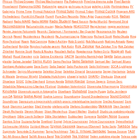
Phicus
Philipp Gropper
Philipp Wachsmann
Pia Podgornik
Pinelina dnevna soba
Pixel Bambi
Pixxelpoint
Platgorma GONG
Podzemlje
poezija
po hrupu je hrup
poletje v šiški
Portmänteau
Pr'
Gabrijelu
Prime Time
Primož Potočnik
Primož Sukič
Primož Trdan
Primož Čučnik
Program ARS
Psihedelavci
Punkt.Vrt.Plastik
PureH
PureZen Records
Péter Ajtai
Quasimodo
R.O.K.
Radian
Radio Študent
Radiant
Radio MARŠ
Radio WORM
Raed Yassin
Rajko Muršič
Raymond Strid
Razsrediščenja
Računalniški muzej
Rdeča Raketa
RE#SISTER
Recycleman
reggie workman
Renée Jeanne Falconetti
Resnik / Šalamon / Formanek / Ber Quartet
Resonance.fm
Reuben
Derrick
Reveil
Rezidentess
Rezidenti
Re_humanizacija
Riberiora
Richard Scott
Rieko Okuda
Ring
Ring Festival
Roam
Rob Canning
Robert Ashley
Robi Erzetič
Rob Mazurek
Rodrigo Amado
Roger
Rok Zalokar
Sutherland
Rojišče
Rojstvo ljudske pesmi
Rok Košir
Rok Zalokar Trio
Rok Zalokar
Zhlehtet
Ronnie Scott
Roots & Routes
Roozbeh Nafisi
Ropotarnica
Rotten Girlz
Rouge-ah
Rudi
Mahall
Ruud Voesten
rx:tx
Sabine Ercklentz
SAETA
Sainkho Namtchylak
Sajeta
Salon za eno
Samo Kutin
Samo Šalamon
glasbo
Salwa Jaradat
Samo Pavlica
Samuel Ber
Samuel Blues
Santiago Astaburuaga
Sava Šumi
Saša Spačal
Sašo Puckovski
Sašo Vollmaier
SCCA Ljubljana
Schroeder
Seijiro Murayama
Selektor Dinar
Selektor Dinarid
Senzorama
Sergej Harlamov
Setola
di Maiale
Seymour Wright
Shabaka Hutchings
shape(s)witch
SHAPE+
Shekuza
Shoe and
Shoelace
SIGIC
Silke Eberhard
Simon Kenda
Simon Klavžar
Simon Segers
Simon Šerc
Slovenska
Skladišče/Magazzino LIbertas FEstival
Slobodan Valentinčič
Slovenska filharmonija
Kinoteka
Sluhodvod
Slovenski punk in fotografija
Slowfoam
Snarky Puppy
Sofia Jernberg
Sonica
son:DA
Sophie Agnel
Sophie Lorenz
Soundcamp
Sound Disobedience
Sound Explicit
Soundtrips
Sporazum o trgovinskih vidikih pravic intelektualne lastnine
Srečko Kosovel
Ssm
Steklenik
Kosk
Stanimir Lambov
Staš Vrenko
stefano pilla
Stefano Scodanibbio
Sten Sandell
Steph Richards
Steven Moser
Stian Westerhus
Stuart Walker
Studio 8
Studio za sodobno glasbo
Styröfoam
Ståle Liavik Solberg
Ståle Storløkken
Subburben
Sujevera
Sunday Noise
Susana
Santos Silva
Suzana Kajba
Svetlost
Svojat
Sylvie Courvoisier
Sylvie Courvosiere
Synesthetic4
Taktišče
Szilveszter Miklós
Szilárd Mezei
Szymon Gasiorek
Séamus O'Donnell
Taiko Saito
Taku
Sugimoto
Tancrède D. Kummer
Tanja Feichtmair
Tao G. Vrhovec Sambolec
Tapiwa Svosve
TASF
Tea Vidmar
Tač-Mi Brass Band
TačMi Brass Band
Tea Grahek
Teden sodobne glasbe
Telesa vode