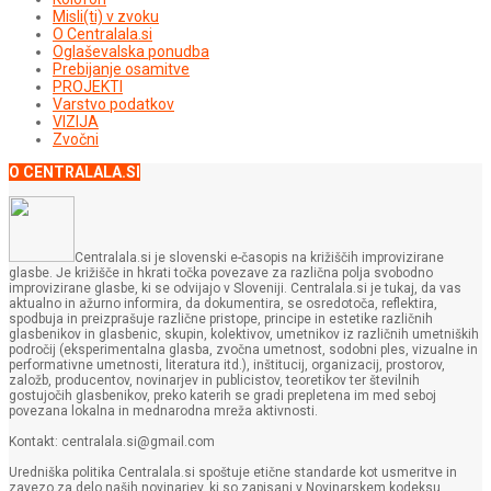
Misli(ti) v zvoku
O Centralala.si
Oglaševalska ponudba
Prebijanje osamitve
PROJEKTI
Varstvo podatkov
VIZIJA
Zvočni
O CENTRALALA.SI
Centralala.si je slovenski e-časopis na križiščih improvizirane
glasbe. Je križišče in hkrati točka povezave za različna polja svobodno
improvizirane glasbe, ki se odvijajo v Sloveniji. Centralala.si je tukaj, da vas
aktualno in ažurno informira, da dokumentira, se osredotoča, reflektira,
spodbuja in preizprašuje različne pristope, principe in estetike različnih
glasbenikov in glasbenic, skupin, kolektivov, umetnikov iz različnih umetniških
področij (eksperimentalna glasba, zvočna umetnost, sodobni ples, vizualne in
performativne umetnosti, literatura itd.), inštitucij, organizacij, prostorov,
založb, producentov, novinarjev in publicistov, teoretikov ter številnih
gostujočih glasbenikov, preko katerih se gradi prepletena im med seboj
povezana lokalna in mednarodna mreža aktivnosti.
Kontakt: centralala.si@gmail.com
Uredniška politika Centralala.si spoštuje etične standarde kot usmeritve in
zavezo za delo naših novinarjev, ki so zapisani v Novinarskem kodeksu