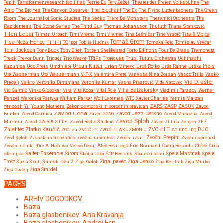
Tepih
Terraformer research facilities
Terrie Ex
Tery Žeželj
Theater der Freien Volksbühne
The
Attic
The Big Yes
The Canyon Observer
The Elephant
The Ex
The Flying Luttenbachers
The Green
Room
The Journal of Sonic Studies
The Necks
There Be Monsters
Theremidi Orchestra
The
Rezidentess
The Stone Series
The Third Guy
Thomas Johansson
Thuluth
Tijana Stanković
Tilen Lebar
Tilman Urbach
Timi Vremc
Timi Vremec
Tina Lešničar
Tine Vrabič
Tisa & Mojca
Tomaž Grom
Tisa Neža Herlec
TiTiTi
TO)pot
Tobija Hudnik
Tomeka Reid
Tomislav Vrečar
Tom Jackson
Tony Buck
Tony Elieh
Torben Snekkestad
Torto Editions
Tour De Brass
Tremoneta
Tresk
Trevor Dunn
Trigger
Trio Weave
TRIPs
Tropiques
Trus!
Tututu Orchestra
Uchihashi
Urban Kušar
Kazuhisa
Udo Preis
Umdhlebi
Urban Mihevc
Uroš Rojko
Urša Rahne
Urška Preis
Ute Wasserman
Ute Wassermann
V-F-X
Valentina Prete
Vanessa Nina Borsan
Vasco Trilla
Vasko
Vid Drašler
Pregelj
Velkro
Veronika Dintinjana
Veronika Kumar
Vesna Pisarovič
Vida Vatovec
Vitja Balžalorsky
Vid Salmič
Vinko Globokar
Vira
Vita Kobal
Vital Role
Vladimir Tarasov
Werner
Penzel
Weronika Partyka
William Parker
Wolf Lepenies
WTO
Xavier Charles
Yannis Maizan
Yanoosh
Yii
Young Mothers
Zakon o avtorski in sorodnih pravicah
ZARŠ
ZASP
ZASUK
Zavod
Zavod Cona
Bunker
Zavod Carnica
Zavod GONG
Zavod Jazz Cerkno
Zavod Masovna
Zavod
Zavod Sploh
Murmur
Zavod P.A.R.A.S.I.T.E.
Zavod Radio Študent
Zavod Zlitina
Zergon
ZEZ
Zlatko Kaučič
Zhlehtet
ZOC
zu
ZVO.ČI.TI
ZVO.ČI.TI AKUZMONIJ
ZVO.ČI.TI so.und.ing DUO
Zvočni Prepihi
Zvod Sploh
Zvončki in trobentice
zvočna umentost
Zvočni izviri
Zvočni sprehod
Zvočni učinki
[Dré A. Hočevar Verso Doxa]
Àlex Reviriego
Éric Normand
Čadrg Records
ČIPke
Črna
Širom
skrinjica
Šalter Ensemble
Škofja Loka
ŠOP Records
Španski borci
Špela Mastnak
Špela
Žiga Ipavec
Trošt
Špela Škulj
Šumski
šču
Ž
Žiga Golob
Žiga Jenko
Žiga Koritnik
Žiga Murko
Žiga Pucelj
Žiga Smrdel
PAGES
ARHIV DOGODKOV
Baza
Baza glasbenikov: Ana Kravanja
Baza glasbenikov: Andrej Fon