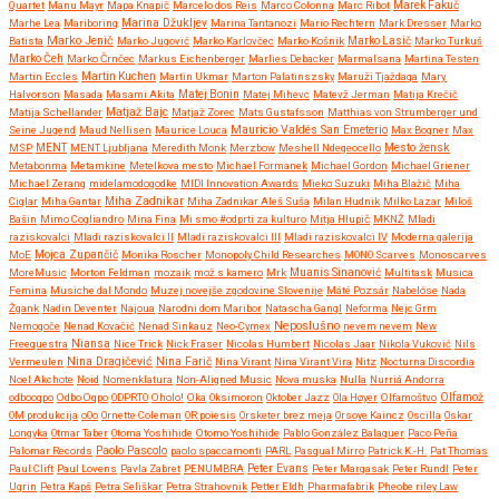
Quartet
Manu Mayr
Mapa Knapič
Marcelo dos Reis
Marco Colonna
Marc Ribot
Marek Fakuč
Marhe Lea
Mariboring
Marina Džukljev
Marina Tantanozi
Mario Rechtern
Mark Dresser
Marko
Marko Jenič
Batista
Marko Jugović
Marko Karlovčec
Marko Košnik
Marko Lasič
Marko Turkuš
Marko Čeh
Marko Črnčec
Markus Eichenberger
Marlies Debacker
Marmalsana
Martina Testen
Martin Eccles
Martin Kuchen
Martin Ukmar
Marton Palatinszsky
Maruži Tjaždaga
Mary
Halvorson
Masada
Masami Akita
Matej Bonin
Matej Mihevc
Matevž Jerman
Matija Krečič
Matjaž Bajc
Matija Schellander
Matjaž Zorec
Mats Gustafsson
Matthias von Strumberger und
Mauricio Valdés San Emeterio
Seine Jugend
Maud Nellisen
Maurice Louca
Max Bogner
Max
MSP
MENT
MENT Ljubljana
Meredith Monk
Merzbow
Meshell Ndegeocello
Mesto žensk
Metabonma
Metamkine
Metelkova mesto
Michael Formanek
Michael Gordon
Michael Griener
Michael Zerang
midelamodogodke
MIDI Innovation Awards
Mieko Suzuki
Miha Blažič
Miha
Miha Zadnikar
Ciglar
Miha Gantar
Miha Zadnikar Aleš Suša
Milan Hudnik
Milko Lazar
Miloš
Bašin
Mimo Cogliandro
Mina Fina
Mi smo #odprti za kulturo
Mitja Hlupič
MKNŽ
Mladi
raziskovalci
Mladi raziskovalci II
Mladi raziskovalci III
Mladi raziskovalci IV
Moderna galerija
MoE
Mojca Zupančič
Monika Roscher
Monopoly Child Researches
MONO Scarves
Monoscarves
MoreMusic
Morton Feldman
mozaik
mož s kamero
Mrk
Muanis Sinanović
Multitask
Musica
Femina
Musiche dal Mondo
Muzej novejše zgodovine Slovenije
Máté Pozsár
Nabelóse
Nada
Žgank
Nadin Deventer
Najoua
Narodni dom Maribor
Natascha Gangl
Neforma
Nejc Grm
Neposlušno
Nemogoče
Nenad Kovačić
Nenad Sinkauz
Neo-Cymex
nevem nevem
New
Freequestra
Niansa
Nice Trick
Nick Fraser
Nicolas Humbert
Nicolas Jaar
Nikola Vuković
Nils
Nina Dragičević
Vermeulen
Nina Farič
Nina Virant
Nina Virant Vira
Nitz
Nocturna Discordia
Noel Akchote
Noid
Nomenklatura
Non-Aligned Music
Nova muska
Nulla
Nurriá Andorra
odbooqpo
Odbo Oqpo
ODPRTO
Oholo!
Oka
Oksimoron
Oktober Jazz
Ola Høyer
Olfamoštvo
Olfamož
OM produkcija
oOo
Ornette Coleman
OR poiesis
Orsketer brez meja
Orsoye Kaincz
Oscilla
Oskar
Longyka
Otmar Taber
Otoma Yoshihide
Otomo Yoshihide
Pablo González Balaguer
Paco Peña
Paolo Pascolo
Palomar Records
paolo spaccamonti
PARL
Pasqual Mirro
Patrick K.-H.
Pat Thomas
Paul Clift
Paul Lovens
Pavla Zabret
PENUMBRA
Peter Evans
Peter Margasak
Peter Rundl
Peter
Ugrin
Petra Kapš
Petra Seliškar
Petra Strahovnik
Petter Eldh
Pharmafabrik
Pheobe riley Law