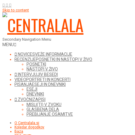
Skip to content
Secondary Navigation Menu
MENU
NOVICE
SVEŽE INFORMACIJE
RECENZIJE
POSNETKI IN NASTOPI V ŽIVO
POSNETKI
NASTOPI V ŽIVO
INTERVJUJI
V BESEDI
VIDEO
PORTRETI IN KONCERTI
PISANJA
ESEJI IN DNEVNIKI
ESEJI
DNEVNIKI
ZVOČNI
ZAPISI
MISLI(TI) V ZVOKU
GLASBENA DELA
PREBIJANJE OSAMITVE
O Centralala.si
Koledar dogodkov
Baza