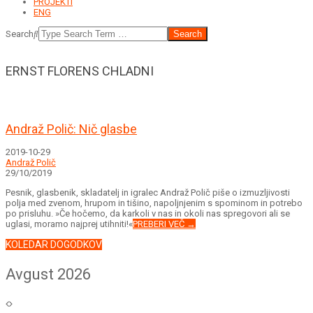
PROJEKTI
ENG
Search
ERNST FLORENS CHLADNI
Andraž Polič: Nič glasbe
2019-10-29
Andraž Polič
29/10/2019
Pesnik, glasbenik, skladatelj in igralec Andraž Polič piše o izmuzljivosti
polja med zvenom, hrupom in tišino, napoljnjenim s spominom in potrebo
po prisluhu. »Če hočemo, da karkoli v nas in okoli nas spregovori ali se
uglasi, moramo najprej utihniti!«
PREBERI VEČ →
KOLEDAR DOGODKOV
Avgust 2026