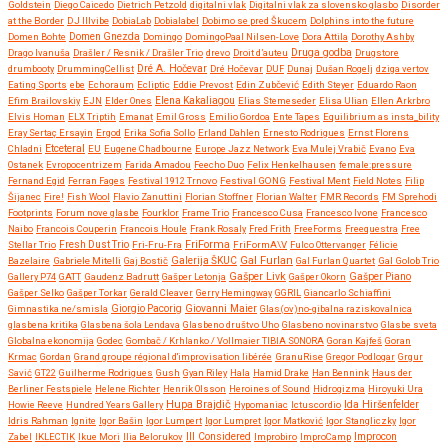
Goldstein
Diego Caicedo
Dietrich Petzold
digitalni vlak
Digitalni vlak za slovensko glasbo
Disorder
at the Border
DJ Illvibe
DobiaLab
Dobialabel
Dobimo se pred Škucem
Dolphins into the future
Domen Bohte
Domen Gnezda
Domingo
DomingoPaal Nilsen-Love
Dora Attila
Dorothy Ashby
Druga godba
Drago Ivanuša
Drašler / Resnik / Drašler Trio
drevo
Droit d’auteu
Drugstore
drumbooty
DrummingCellist
Dré A. Hočevar
Dré Hočevar
DUF
Dunaj
Dušan Rogelj
dziga vertov
Eating Sports
ebe
Echoraum
Ecliptic
Eddie Prevost
Edin Zubčević
Edith Steyer
Eduardo Raon
Efim Brailovskiy
EJN
Elder Ones
Elena Kakaliagou
Elias Stemeseder
Elisa Ulian
Ellen Arkrbro
Elvis Homan
ELX Triptih
Emanat
Emil Gross
Emilio Gordoa
Ente Tapes
Equilibrium as insta_bility
Eray Sertaç Ersayin
Ergod
Erika Sofia Sollo
Erland Dahlen
Ernesto Rodrigues
Ernst Florens
Etceteral
Chladni
EU
Eugene Chadbourne
Europe Jazz Network
Eva Mulej Vrabič
Evano
Eva
Ostanek
Evropocentrizem
Farida Amadou
Feecho Duo
Felix Henkelhausen
female:pressure
Fernand Egid
Ferran Fages
Festival 1912 Trnovo
Festival GONG
Festival Ment
Field Notes
Filip
Šijanec
Fire!
Fish Wool
Flavio Zanuttini
Florian Stoffner
Florian Walter
FMR Records
FM Sprehodi
Footprints
Forum nove glasbe
Fourklor
Frame Trio
Francesco Cusa
Francesco Ivone
Francesco
Naibo
Francois Couperin
Francois Houle
Frank Rosaly
Fred Frith
FreeForms
Freequestra
Free
FriForma
Stellar Trio
Fresh Dust Trio
Fri-Fru-Fra
FriFormA\V
Fulco Ottervanger
Félicie
Gal Furlan
Bazelaire
Gabriele Mitelli
Gaj Bostič
Galerija ŠKUC
Gal Furlan Quartet
Gal Golob Trio
Gašper Livk
Gallery P74
GATT
Gaudenz Badrutt
Gašper Letonja
Gašper Okorn
Gašper Piano
Gašper Selko
Gašper Torkar
Gerald Cleaver
Gerry Hemingway
GGRIL
Giancarlo Schiaffini
Giovanni Maier
Gimnastika ne/smisla
Giorgio Pacorig
Glas(ov)no-gibalna raziskovalnica
glasbena kritika
Glasbena šola Lendava
Glasbeno društvo Uho
Glasbeno novinarstvo
Glasbe sveta
Globalna ekonomija
Godec
Gombač / Krhlanko / Vollmaier TIBIA SONORA
Goran Kajfeš
Goran
Krmac
Gordan
Grand groupe régional d'improvisation libérée
GranuRise
Gregor Podlogar
Grgur
Savić
GT22
Guilherme Rodrigues
Gush
Gyan Riley
Hala
Hamid Drake
Han Bennink
Haus der
Berliner Festspiele
Helene Richter
Henrik Olsson
Heroines of Sound
Hidrogizma
Hiroyuki Ura
Hupa Brajdič
Ida Hiršenfelder
Howie Reeve
Hundred Years Gallery
Hypomaniac
Ictuscordio
Idris Rahman
Ignite
Igor Bašin
Igor Lumpert
Igor Lumpret
Igor Matković
Igor Stangliczky
Igor
Zabel
IKLECTIK
Ikue Mori
Ilia Belorukov
Ill Considered
Improbiro
ImproCamp
Improcon