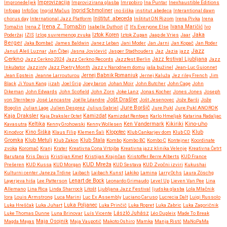
Improvizacija
Impronedeljek
Improvizirana glasba
Imrpobiro
Ina Puntar
Inexhaustible Editions
Infopaq
InfoSoc
Ingrid Mačus
Ingrid Schmoliner
ino šiška
institut .abedeca
Interantional dawn
chorus day
International Jazz Platform
Inštitut .abeceda
Inštitut ON Rizom
Irena Pivka
Irena
Irena Z. Tomažin
Tomažin
Irena Z
Isabelle Duthoit
iT
It's Everyone Else
Ivana Maričić
Ivo
Iztok Koren
Jaka
Poderžaj
IZIS
Izlog suvremenog zvuka
Iztok Zupan
Jaap de Vries
Jaar
Berger
Jaka Bombač
James Baldwin
Janez Leban
Jani Moder
Jan Jarni
Jan Kopač
Jan Roder
Jazz
Januš Aleš Luznar
Jan Čibej
Jasna Jovićević
Jasper Stadhouders
Jaz
Jazia
jazz
Cerkno
Jazz festival Ljubljana
Jazz Cerkno 2024
Jazz Cerkno Records
Jazzfest Berlin
Jazz
Inkubator
Jazzinty
Jazz Poetry Month
Jazz v Narodnem domu
jaša bužinel
Jean-Luc Guionnet
Jean Epstein
Jeanne Larrouturou
Jernej Babnik Romaniuk
Jernej Kaluža
Jez riley French
Jim
Black
Ji Youn Kang
jizah
Joel Grip
Joey baron
Johan Moir
John Butcher
John Cage
John
Dikeman
John Edwards
John Scofield
John Zorn
Joke Lanz
Jonas Kocher
Jones Jones
Joseph
Jošt Drašler
von Sternberg
José Lencastre
Joëlle Léandre
Jošt Jesenovec
Jože Barši
Jože
Jure Boršič
Bogolin
Julian Lage
Julien Desprez
Julius Gabriel
Jure Pukl
Jure Pukl ANOROK
Kaja Draksler
Kaja Draksler Octet
Kamizdat
Kamizdat Rentgen
Karlo Hmeljak
Katarina Radaljac
Kikiriki
Kino-uho
Kavasutra
Keltika
Kenny Grohowski
Kenny Wollesen
Ken Vandermark
Klub
Kinodvor
Kino Šiška
Klaus Filip
Klemen Šali
Klopotec
Klub Cankarjev dom
Klub CD
Gromka
Klub Metulj
Klub Zakon
Klub Štala
Kombo
Kombo BC
Kombo C
Kontejner
Koordinate
zvoka
Koromač
Kranj
Krater
Kreativna Cona Vrtojba
Kreativna jazz klinika Velenje
Kreativna Četrt
Barutana
Kris Davis
Kristijan Kmet
Kristijan Krajnčan
Kristoffer Berre Alberts
KUD France
KUD Mreža
Prešeren
KUD Kussa
KUD Morgan
KUD Sestava
KUD Zvočni izviri
Kukushai
Kulturni center Janeza Trdine
Laibach
Laibach Kunst
Lakiko
Lamina
Larry Ochs
Laura Zöschg
Lenart de Bock
Layerjeva hiša
Lee Patterson
Leonardo Grimaudo
Level Up
Lieven Van Pee
Lina
Allemano
Lina Rica
Linda Sharrock
Litošt
Ljubljana Jazz Festival
ljudska glasba
Lola Mlačnik
lora
Louis Armstrong
Luca Marini
Luc Ex Assembly
Luciano Caruso
Lucrecia Dalt
Luigi Russolo
Luka Hreščak
Luka Juhart
Luka Poljanec
Luka Prinčič
Luka Ropret
Luka Zabric
Luka Zagoričnik
Luke Thomas Dunne
Luna Brinovar
Luís Vicente
László Juhász
Léo Dupleix
Made To Break
Maja Osojnik
Magda Mayas
Maja Vaupotič
Makoto Oshiro
Mamka
Manja Ristć
MaNoPaMa