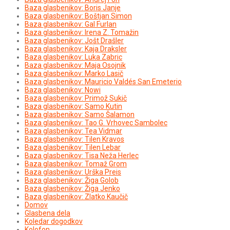
Baza glasbenikov: Boris Janje
Baza glasbenikov: Boštjan Simon
Baza glasbenikov: Gal Furlan
Baza glasbenikov: Irena Z. Tomažin
Baza glasbenikov: Jošt Drašler
Baza glasbenikov: Kaja Draksler
Baza glasbenikov: Luka Zabric
Baza glasbenikov: Maja Osojnik
Baza glasbenikov: Marko Lasič
Baza glasbenikov: Mauricio Valdés San Emeterio
Baza glasbenikov: Nowi
Baza glasbenikov: Primož Sukič
Baza glasbenikov: Samo Kutin
Baza glasbenikov: Samo Šalamon
Baza glasbenikov: Tao G. Vrhovec Sambolec
Baza glasbenikov: Tea Vidmar
Baza glasbenikov: Tilen Kravos
Baza glasbenikov: Tilen Lebar
Baza glasbenikov: Tisa Neža Herlec
Baza glasbenikov: Tomaž Grom
Baza glasbenikov: Urška Preis
Baza glasbenikov: Žiga Golob
Baza glasbenikov: Žiga Jenko
Baza glasbenikov: Zlatko Kaučič
Domov
Glasbena dela
Koledar dogodkov
Kolofon