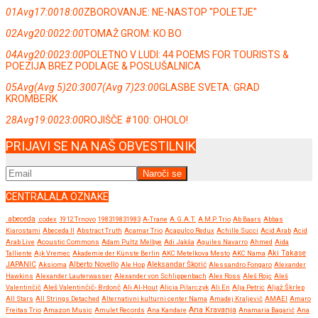
01
Avg
17:00
18:00
ZBOROVANJE: NE-NASTOP ''POLETJE''
02
Avg
20:00
22:00
TOMAŽ GROM: KO BO
04
Avg
20:00
23:00
POLETNO V LUDI: 44 POEMS FOR TOURISTS &
POEZIJA BREZ PODLAGE & POSLUŠALNICA
05
Avg
(Avg 5)
20:30
07
(Avg 7)
23:00
GLASBE SVETA: GRAD
KROMBERK
28
Avg
19:00
23:00
ROJIŠČE #100: OHOLO!
PRIJAVI SE NA NAŠ OBVESTILNIK
CENTRALALA OZNAKE
.abeceda
.codex
1912 Trnovo
198319831983
A-Trane
A.G.A.T.
A.M.P. Trio
Ab Baars
Abbas
Kiarostami
Abeceda II
Abstract Truth
Acamar Trio
Acapulco Redux
Achille Succi
Acid Arab
Acid
Arab Live
Acoustic Commons
Adam Pultz Melbye
Adi Jakša
Aguiles Navarro
Ahmed
Aida
Talliente
Ajk Vremec
Akademie der Künste Berlin
AKC Metelkova Mesto
AKC Nama
Aki Takase
JAPANIC
Aksioma
Alberto Novello
Ale Hop
Aleksandar Škorić
Alessandro Fongaro
Alexander
Hawkins
Alexander Lauterwasser
Alexander von Schlippenbach
Alex Ross
Aleš Rojc
Aleš
Valentinčič
Aleš Valentinčič- Brdonč
Ali Al-Hout
Alicia Pilarczyk
Ali En
Alja Petric
Aljaž Škrlep
All Stars
All Strings Detached
Alternativni kulturni center Nama
Amadej Kraljevič
AMAEI
Amaro
Ana Kravanja
Freitas Trio
Amazon Music
Amulet Records
Ana Kandare
Anamaria Bagarić
Ana