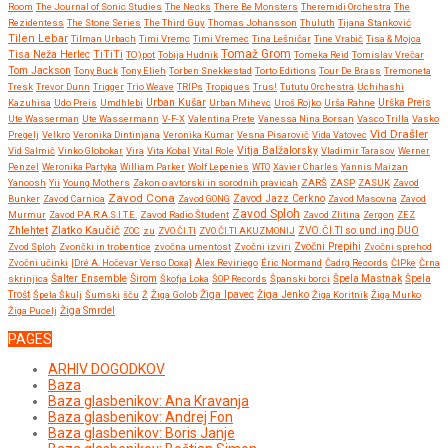
Room
The Journal of Sonic Studies
The Necks
There Be Monsters
Theremidi Orchestra
The
Rezidentess
The Stone Series
The Third Guy
Thomas Johansson
Thuluth
Tijana Stanković
Tilen Lebar
Tilman Urbach
Timi Vremc
Timi Vremec
Tina Lešničar
Tine Vrabič
Tisa & Mojca
Tomaž Grom
Tisa Neža Herlec
TiTiTi
TO)pot
Tobija Hudnik
Tomeka Reid
Tomislav Vrečar
Tom Jackson
Tony Buck
Tony Elieh
Torben Snekkestad
Torto Editions
Tour De Brass
Tremoneta
Tresk
Trevor Dunn
Trigger
Trio Weave
TRIPs
Tropiques
Trus!
Tututu Orchestra
Uchihashi
Urban Kušar
Kazuhisa
Udo Preis
Umdhlebi
Urban Mihevc
Uroš Rojko
Urša Rahne
Urška Preis
Ute Wasserman
Ute Wassermann
V-F-X
Valentina Prete
Vanessa Nina Borsan
Vasco Trilla
Vasko
Vid Drašler
Pregelj
Velkro
Veronika Dintinjana
Veronika Kumar
Vesna Pisarovič
Vida Vatovec
Vitja Balžalorsky
Vid Salmič
Vinko Globokar
Vira
Vita Kobal
Vital Role
Vladimir Tarasov
Werner
Penzel
Weronika Partyka
William Parker
Wolf Lepenies
WTO
Xavier Charles
Yannis Maizan
Yanoosh
Yii
Young Mothers
Zakon o avtorski in sorodnih pravicah
ZARŠ
ZASP
ZASUK
Zavod
Zavod Cona
Bunker
Zavod Carnica
Zavod GONG
Zavod Jazz Cerkno
Zavod Masovna
Zavod
Zavod Sploh
Murmur
Zavod P.A.R.A.S.I.T.E.
Zavod Radio Študent
Zavod Zlitina
Zergon
ZEZ
Zlatko Kaučič
Zhlehtet
ZOC
zu
ZVO.ČI.TI
ZVO.ČI.TI AKUZMONIJ
ZVO.ČI.TI so.und.ing DUO
Zvočni Prepihi
Zvod Sploh
Zvončki in trobentice
zvočna umentost
Zvočni izviri
Zvočni sprehod
Zvočni učinki
[Dré A. Hočevar Verso Doxa]
Àlex Reviriego
Éric Normand
Čadrg Records
ČIPke
Črna
Širom
skrinjica
Šalter Ensemble
Škofja Loka
ŠOP Records
Španski borci
Špela Mastnak
Špela
Žiga Ipavec
Trošt
Špela Škulj
Šumski
šču
Ž
Žiga Golob
Žiga Jenko
Žiga Koritnik
Žiga Murko
Žiga Pucelj
Žiga Smrdel
PAGES
ARHIV DOGODKOV
Baza
Baza glasbenikov: Ana Kravanja
Baza glasbenikov: Andrej Fon
Baza glasbenikov: Boris Janje