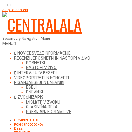
Skip to content
Secondary Navigation Menu
MENU
NOVICE
SVEŽE INFORMACIJE
RECENZIJE
POSNETKI IN NASTOPI V ŽIVO
POSNETKI
NASTOPI V ŽIVO
INTERVJUJI
V BESEDI
VIDEO
PORTRETI IN KONCERTI
PISANJA
ESEJI IN DNEVNIKI
ESEJI
DNEVNIKI
ZVOČNI
ZAPISI
MISLI(TI) V ZVOKU
GLASBENA DELA
PREBIJANJE OSAMITVE
O Centralala.si
Koledar dogodkov
Baza