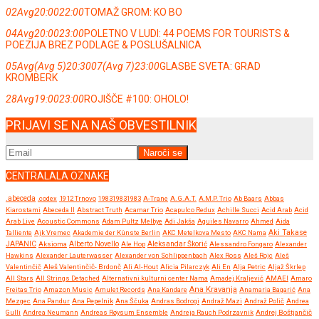
02
Avg
20:00
22:00
TOMAŽ GROM: KO BO
04
Avg
20:00
23:00
POLETNO V LUDI: 44 POEMS FOR TOURISTS &
POEZIJA BREZ PODLAGE & POSLUŠALNICA
05
Avg
(Avg 5)
20:30
07
(Avg 7)
23:00
GLASBE SVETA: GRAD
KROMBERK
28
Avg
19:00
23:00
ROJIŠČE #100: OHOLO!
PRIJAVI SE NA NAŠ OBVESTILNIK
CENTRALALA OZNAKE
.abeceda
.codex
1912 Trnovo
198319831983
A-Trane
A.G.A.T.
A.M.P. Trio
Ab Baars
Abbas
Kiarostami
Abeceda II
Abstract Truth
Acamar Trio
Acapulco Redux
Achille Succi
Acid Arab
Acid
Arab Live
Acoustic Commons
Adam Pultz Melbye
Adi Jakša
Aguiles Navarro
Ahmed
Aida
Talliente
Ajk Vremec
Akademie der Künste Berlin
AKC Metelkova Mesto
AKC Nama
Aki Takase
JAPANIC
Aksioma
Alberto Novello
Ale Hop
Aleksandar Škorić
Alessandro Fongaro
Alexander
Hawkins
Alexander Lauterwasser
Alexander von Schlippenbach
Alex Ross
Aleš Rojc
Aleš
Valentinčič
Aleš Valentinčič- Brdonč
Ali Al-Hout
Alicia Pilarczyk
Ali En
Alja Petric
Aljaž Škrlep
All Stars
All Strings Detached
Alternativni kulturni center Nama
Amadej Kraljevič
AMAEI
Amaro
Ana Kravanja
Freitas Trio
Amazon Music
Amulet Records
Ana Kandare
Anamaria Bagarić
Ana
Mezgec
Ana Pandur
Ana Pepelnik
Ana Ščuka
Andras Bodrogi
Andraž Mazi
Andraž Polič
Andrea
Gulli
Andrea Neumann
Andreas Røysum Ensemble
Andreja Rauch Podrzavnik
Andrej Boštjančič