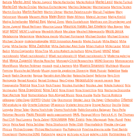
Marko Jenič
Batista
Marko Jugović
Marko Karlovčec
Marko Košnik
Marko Lasič
Marko Turkuš
Marko Čeh
Marko Črnčec
Markus Eichenberger
Marlies Debacker
Marmalsana
Martina Testen
Martin Eccles
Martin Kuchen
Martin Ukmar
Marton Palatinszsky
Maruži Tjaždaga
Mary
Halvorson
Masada
Masami Akita
Matej Bonin
Matej Mihevc
Matevž Jerman
Matija Krečič
Matjaž Bajc
Matija Schellander
Matjaž Zorec
Mats Gustafsson
Matthias von Strumberger und
Mauricio Valdés San Emeterio
Seine Jugend
Maud Nellisen
Maurice Louca
Max Bogner
Max
MSP
MENT
MENT Ljubljana
Meredith Monk
Merzbow
Meshell Ndegeocello
Mesto žensk
Metabonma
Metamkine
Metelkova mesto
Michael Formanek
Michael Gordon
Michael Griener
Michael Zerang
midelamodogodke
MIDI Innovation Awards
Mieko Suzuki
Miha Blažič
Miha
Miha Zadnikar
Ciglar
Miha Gantar
Miha Zadnikar Aleš Suša
Milan Hudnik
Milko Lazar
Miloš
Bašin
Mimo Cogliandro
Mina Fina
Mi smo #odprti za kulturo
Mitja Hlupič
MKNŽ
Mladi
raziskovalci
Mladi raziskovalci II
Mladi raziskovalci III
Mladi raziskovalci IV
Moderna galerija
MoE
Mojca Zupančič
Monika Roscher
Monopoly Child Researches
MONO Scarves
Monoscarves
MoreMusic
Morton Feldman
mozaik
mož s kamero
Mrk
Muanis Sinanović
Multitask
Musica
Femina
Musiche dal Mondo
Muzej novejše zgodovine Slovenije
Máté Pozsár
Nabelóse
Nada
Žgank
Nadin Deventer
Najoua
Narodni dom Maribor
Natascha Gangl
Neforma
Nejc Grm
Neposlušno
Nemogoče
Nenad Kovačić
Nenad Sinkauz
Neo-Cymex
nevem nevem
New
Freequestra
Niansa
Nice Trick
Nick Fraser
Nicolas Humbert
Nicolas Jaar
Nikola Vuković
Nils
Nina Dragičević
Vermeulen
Nina Farič
Nina Virant
Nina Virant Vira
Nitz
Nocturna Discordia
Noel Akchote
Noid
Nomenklatura
Non-Aligned Music
Nova muska
Nulla
Nurriá Andorra
odbooqpo
Odbo Oqpo
ODPRTO
Oholo!
Oka
Oksimoron
Oktober Jazz
Ola Høyer
Olfamoštvo
Olfamož
OM produkcija
oOo
Ornette Coleman
OR poiesis
Orsketer brez meja
Orsoye Kaincz
Oscilla
Oskar
Longyka
Otmar Taber
Otoma Yoshihide
Otomo Yoshihide
Pablo González Balaguer
Paco Peña
Paolo Pascolo
Palomar Records
paolo spaccamonti
PARL
Pasqual Mirro
Patrick K.-H.
Pat Thomas
Paul Clift
Paul Lovens
Pavla Zabret
PENUMBRA
Peter Evans
Peter Margasak
Peter Rundl
Peter
Ugrin
Petra Kapš
Petra Seliškar
Petra Strahovnik
Petter Eldh
Pharmafabrik
Pheobe riley Law
Phicus
Philipp Gropper
Philipp Wachsmann
Pia Podgornik
Pinelina dnevna soba
Pixel Bambi
Pixxelpoint
Platgorma GONG
Podzemlje
poezija
po hrupu je hrup
poletje v šiški
Portmänteau
Pr'