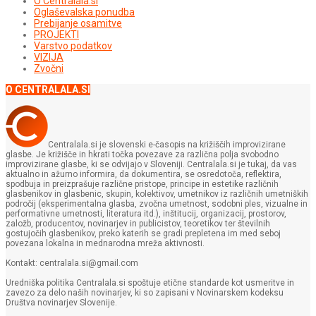
O Centralala.si
Oglaševalska ponudba
Prebijanje osamitve
PROJEKTI
Varstvo podatkov
VIZIJA
Zvočni
O CENTRALALA.SI
Centralala.si je slovenski e-časopis na križiščih improvizirane
glasbe. Je križišče in hkrati točka povezave za različna polja svobodno
improvizirane glasbe, ki se odvijajo v Sloveniji. Centralala.si je tukaj, da vas
aktualno in ažurno informira, da dokumentira, se osredotoča, reflektira,
spodbuja in preizprašuje različne pristope, principe in estetike različnih
glasbenikov in glasbenic, skupin, kolektivov, umetnikov iz različnih umetniških
področij (eksperimentalna glasba, zvočna umetnost, sodobni ples, vizualne in
performativne umetnosti, literatura itd.), inštitucij, organizacij, prostorov,
založb, producentov, novinarjev in publicistov, teoretikov ter številnih
gostujočih glasbenikov, preko katerih se gradi prepletena im med seboj
povezana lokalna in mednarodna mreža aktivnosti.
Kontakt: centralala.si@gmail.com
Uredniška politika Centralala.si spoštuje etične standarde kot usmeritve in
zavezo za delo naših novinarjev, ki so zapisani v Novinarskem kodeksu
Društva novinarjev Slovenije.