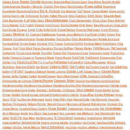
Domen Bohte
Domen Gnezda
Domingo
DomingoPaal Nilsen-Love
Dora Attila
Dorothy Ashby
Druga godba
Drago Ivanuša
Drašler / Resnik / Drašler Trio
drevo
Droit d’auteu
Drugstore
drumbooty
DrummingCellist
Dré A. Hočevar
Dré Hočevar
DUF
Dunaj
Dušan Rogelj
dziga vertov
Eating Sports
ebe
Echoraum
Ecliptic
Eddie Prevost
Edin Zubčević
Edith Steyer
Eduardo Raon
Efim Brailovskiy
EJN
Elder Ones
Elena Kakaliagou
Elias Stemeseder
Elisa Ulian
Ellen Arkrbro
Elvis Homan
ELX Triptih
Emanat
Emil Gross
Emilio Gordoa
Ente Tapes
Equilibrium as insta_bility
Eray Sertaç Ersayin
Ergod
Erika Sofia Sollo
Erland Dahlen
Ernesto Rodrigues
Ernst Florens
Etceteral
Chladni
EU
Eugene Chadbourne
Europe Jazz Network
Eva Mulej Vrabič
Evano
Eva
Ostanek
Evropocentrizem
Farida Amadou
Feecho Duo
Felix Henkelhausen
female:pressure
Fernand Egid
Ferran Fages
Festival 1912 Trnovo
Festival GONG
Festival Ment
Field Notes
Filip
Šijanec
Fire!
Fish Wool
Flavio Zanuttini
Florian Stoffner
Florian Walter
FMR Records
FM Sprehodi
Footprints
Forum nove glasbe
Fourklor
Frame Trio
Francesco Cusa
Francesco Ivone
Francesco
Naibo
Francois Couperin
Francois Houle
Frank Rosaly
Fred Frith
FreeForms
Freequestra
Free
FriForma
Stellar Trio
Fresh Dust Trio
Fri-Fru-Fra
FriFormA\V
Fulco Ottervanger
Félicie
Gal Furlan
Bazelaire
Gabriele Mitelli
Gaj Bostič
Galerija ŠKUC
Gal Furlan Quartet
Gal Golob Trio
Gašper Livk
Gallery P74
GATT
Gaudenz Badrutt
Gašper Letonja
Gašper Okorn
Gašper Piano
Gašper Selko
Gašper Torkar
Gerald Cleaver
Gerry Hemingway
GGRIL
Giancarlo Schiaffini
Giovanni Maier
Gimnastika ne/smisla
Giorgio Pacorig
Glas(ov)no-gibalna raziskovalnica
glasbena kritika
Glasbena šola Lendava
Glasbeno društvo Uho
Glasbeno novinarstvo
Glasbe sveta
Globalna ekonomija
Godec
Gombač / Krhlanko / Vollmaier TIBIA SONORA
Goran Kajfeš
Goran
Krmac
Gordan
Grand groupe régional d'improvisation libérée
GranuRise
Gregor Podlogar
Grgur
Savić
GT22
Guilherme Rodrigues
Gush
Gyan Riley
Hala
Hamid Drake
Han Bennink
Haus der
Berliner Festspiele
Helene Richter
Henrik Olsson
Heroines of Sound
Hidrogizma
Hiroyuki Ura
Hupa Brajdič
Ida Hiršenfelder
Howie Reeve
Hundred Years Gallery
Hypomaniac
Ictuscordio
Idris Rahman
Ignite
Igor Bašin
Igor Lumpert
Igor Lumpret
Igor Matković
Igor Stangliczky
Igor
Zabel
IKLECTIK
Ikue Mori
Ilia Belorukov
Ill Considered
Improbiro
ImproCamp
Improcon
Improvizacija
Impronedeljek
Improvizirana glasba
Imrpobiro
Ina Puntar
Inexhaustible Editions
Infopaq
InfoSoc
Ingrid Mačus
Ingrid Schmoliner
ino šiška
institut .abedeca
Interantional dawn