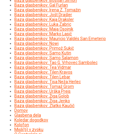
Baza glasbenikov: Boštjan Simon
Baza glasbenikov: Gal Furlan
Baza glasbenikov: Irena Z. Tomažin
Baza glasbenikov: Jošt Drašler
Baza glasbenikov: Kaja Draksler
Baza glasbenikov: Luka Zabric
Baza glasbenikov: Maja Osojnik
Baza glasbenikov: Marko Lasič
Baza glasbenikov: Mauricio Valdés San Emeterio
Baza glasbenikov: Nowi
Baza glasbenikov: Primož Sukič
Baza glasbenikov: Samo Kutin
Baza glasbenikov: Samo Šalamon
Baza glasbenikov: Tao G. Vrhovec Sambolec
Baza glasbenikov: Tea Vidmar
Baza glasbenikov: Tilen Kravos
Baza glasbenikov: Tilen Lebar
Baza glasbenikov: Tisa Neža Herlec
Baza glasbenikov: Tomaž Grom
Baza glasbenikov: Urška Preis
Baza glasbenikov: Žiga Golob
Baza glasbenikov: Žiga Jenko
Baza glasbenikov: Zlatko Kaučič
Domov
Glasbena dela
Koledar dogodkov
Kolofon
Misli(ti) v zvoku