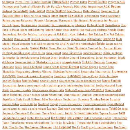
Gabrijelu
Prime Time
Primož Potočnik
Primož Sukič
Primož Trdan
Primož Čučnik
Program ARS
Psihedelavci
Punkt.Vrt.Plastik
PureH
PureZen Records
Péter Ajtai
Quasimodo
R.O.K.
Radian
Radio Študent
Radiant
Radio MARŠ
Radio WORM
Raed Yassin
Rajko Muršič
Raymond Strid
Razsrediščenja
Računalniški muzej
Rdeča Raketa
RE#SISTER
Recycleman
reggie workman
Renée Jeanne Falconetti
Resnik / Šalamon / Formanek / Ber Quartet
Resonance.fm
Reuben
Derrick
Reveil
Rezidentess
Rezidenti
Re_humanizacija
Riberiora
Richard Scott
Rieko Okuda
Ring
Ring Festival
Roam
Rob Canning
Robert Ashley
Robi Erzetič
Rob Mazurek
Rodrigo Amado
Roger
Rok Zalokar
Sutherland
Rojišče
Rojstvo ljudske pesmi
Rok Košir
Rok Zalokar Trio
Rok Zalokar
Zhlehtet
Ronnie Scott
Roots & Routes
Roozbeh Nafisi
Ropotarnica
Rotten Girlz
Rouge-ah
Rudi
Mahall
Ruud Voesten
rx:tx
Sabine Ercklentz
SAETA
Sainkho Namtchylak
Sajeta
Salon za eno
Samo Kutin
Samo Šalamon
glasbo
Salwa Jaradat
Samo Pavlica
Samuel Ber
Samuel Blues
Santiago Astaburuaga
Sava Šumi
Saša Spačal
Sašo Puckovski
Sašo Vollmaier
SCCA Ljubljana
Schroeder
Seijiro Murayama
Selektor Dinar
Selektor Dinarid
Senzorama
Sergej Harlamov
Setola
di Maiale
Seymour Wright
Shabaka Hutchings
shape(s)witch
SHAPE+
Shekuza
Shoe and
Shoelace
SIGIC
Silke Eberhard
Simon Kenda
Simon Klavžar
Simon Segers
Simon Šerc
Slovenska
Skladišče/Magazzino LIbertas FEstival
Slobodan Valentinčič
Slovenska filharmonija
Kinoteka
Sluhodvod
Slovenski punk in fotografija
Slowfoam
Snarky Puppy
Sofia Jernberg
Sonica
son:DA
Sophie Agnel
Sophie Lorenz
Soundcamp
Sound Disobedience
Sound Explicit
Soundtrips
Sporazum o trgovinskih vidikih pravic intelektualne lastnine
Srečko Kosovel
Ssm
Steklenik
Kosk
Stanimir Lambov
Staš Vrenko
stefano pilla
Stefano Scodanibbio
Sten Sandell
Steph Richards
Steven Moser
Stian Westerhus
Stuart Walker
Studio 8
Studio za sodobno glasbo
Styröfoam
Ståle Liavik Solberg
Ståle Storløkken
Subburben
Sujevera
Sunday Noise
Susana
Santos Silva
Suzana Kajba
Svetlost
Svojat
Sylvie Courvoisier
Sylvie Courvosiere
Synesthetic4
Taktišče
Szilveszter Miklós
Szilárd Mezei
Szymon Gasiorek
Séamus O'Donnell
Taiko Saito
Taku
Sugimoto
Tancrède D. Kummer
Tanja Feichtmair
Tao G. Vrhovec Sambolec
Tapiwa Svosve
TASF
Tea Vidmar
Tač-Mi Brass Band
TačMi Brass Band
Tea Grahek
Teden sodobne glasbe
Telesa vode
Tepih
Terraformer research facilities
Terrie Ex
Tery Žeželj
Theater der Freien Volksbühne
The
Attic
The Big Yes
The Canyon Observer
The Elephant
The Ex
The Flying Luttenbachers
The Green