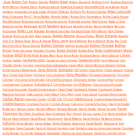
Andrej Fon
Andrej Kobal
- Ruda
Andrej Goričar
Andrej Zavašnik
Andrew Cyrill
Andrew Downing
Andy Warhol
Angela Davis
Angelica Garcia
Angélica Castelló
AnimotMUZIK
anja banko
Anna
Anton Lorenzutti
Högberg
ansambel nojzeta slaka
Anthony Pateras
Anthony Pu
Antonin Gerbal
Antti Virtaranta
Arch 1
Arno Bakker
Arnold Haberl
Aruan Ortiz
Asmodeus
At the Coach House
Ava Mendoza
Avtorkse pravice
Avtorske pravice
Avtorske prvaice
Axel Dörner
Baba ‘n’ Dica
beepblip
Bakalina Velika
Balkanada
BCFM
Beletrina
Benedict Taylor
Benoit Delbecq
Berliner
Better Live
Festspiele
Bibliban
Big Band Gverillaz
Big Band Krško
Billy Martin
Billy Shebar
Bojan Krhlanko
Biodukt
Bistrica ob Sotli
Blaž Celarec
Bogdan Benigar
Bojana Piškur
Bootleg
Boris Janje
Unit Trio
Bop en Bras
Boris A. Novak
Borja Močink
Borja Močnik
Borka
Bor Turel
Boštjan
Borut Kržišnik
Borut Savski
Boštjan Gombač
boštjan leskovšek
Boštjan Perovšek
Simon
Brane Zorman
Bram De Looze
Brandee Younger
Bratko Bibič
Brda Contemporary Music
Festival
BRGS
Brina Kren
Brodie West
Bruit
Bruit Asso
Burkhard Beins
Bálint Bolcsó
C.M.A.K.
Cankarjev dom
Cerkno
Cadlag
Cankarjev dom Vrhnika
Cankarjevi torki
Carlo Mascoli
Carl
Theodor Dreyer
Carmen
Carolina Giannakopoulou
Casey Moir
Cecile McLorin Salvant
Cellule
Cene Resnik
Centralala
d’Intervention Metamkine
CGP Impro
Chad Taylor
Cham Saloum
Chanel
Chris Pitsiokos
Zero
Chiao-Hua Chang
Chimera
Chris Eckman
Christian Calcagnile
Christian
Lillinger
Christine Schörkhuber
Christof Kurzmann
Chromatic Vortex
Circle of Pax
Circolo
Controtempo
Cirkokrog
Cirkulacija 2
City of Asylum
City Of Women
Clarice Calvo-Pinsolle
Clarissa Durizotto
Claudio Contemporary
Clean Feed
Clockwork Voltage
Clockwork Voltage
Roaming Festival
code::source
Colin Black
Colin Petit
Cona
Cona Zavod
Concept Store Quartet
Confine Aperto
Copyright
Cortex
CP-AK
CPG
CP Unit
CRAM festival
CreativePowerGarage101
Creative Sources
Cristiana Fusillo
Cristián Alvear
Cukrarna
Czajka & Puchacz
Dag Erik Knedal
Andersen
Damon Locks
Daniele D'Agaro
Daniele Roccato
Daniel Studer
Daniel Teruggi
Daniel
Thompson
Dan Peter Sundland
Darcy Copeland
Darij Kreuh
Darius Jones Trio
Darla Smoking
Das
Minsk
Dave Holland
David Braun
David Lynch
David Roberts
David Verbuč
De Beren Gieren
Defonija
Dejan Berden
Dejan Koban
Dejan Požegar
delavnica
Derek Bailey
Detonacija
Die!
Goldstein
Diego Caicedo
Dietrich Petzold
digitalni vlak
Digitalni vlak za slovensko glasbo
Disorder
at the Border
DJ Illvibe
DobiaLab
Dobialabel
Dobimo se pred Škucem
Dolphins into the future