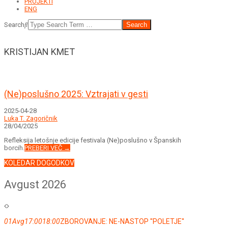
PROJEKTI
ENG
Search
KRISTIJAN KMET
(Ne)poslušno 2025: Vztrajati v gesti
2025-04-28
Luka T. Zagoričnik
28/04/2025
Refleksija letošnje edicije festivala (Ne)poslušno v Španskih
borcih.
PREBERI VEČ →
KOLEDAR DOGODKOV
Avgust 2026
01
Avg
17:00
18:00
ZBOROVANJE: NE-NASTOP ''POLETJE''