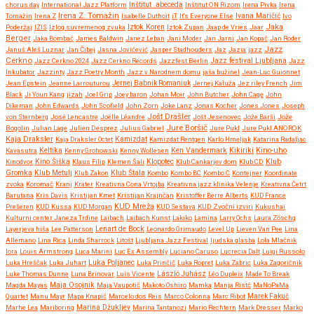
chorus day
International Jazz Platform
Inštitut .abeceda
Inštitut ON Rizom
Irena Pivka
Irena
Irena Z. Tomažin
Tomažin
Irena Z
Isabelle Duthoit
iT
It's Everyone Else
Ivana Maričić
Ivo
Iztok Koren
Jaka
Poderžaj
IZIS
Izlog suvremenog zvuka
Iztok Zupan
Jaap de Vries
Jaar
Berger
Jaka Bombač
James Baldwin
Janez Leban
Jani Moder
Jan Jarni
Jan Kopač
Jan Roder
Jazz
Januš Aleš Luznar
Jan Čibej
Jasna Jovićević
Jasper Stadhouders
Jaz
Jazia
jazz
Cerkno
Jazz festival Ljubljana
Jazz Cerkno 2024
Jazz Cerkno Records
Jazzfest Berlin
Jazz
Inkubator
Jazzinty
Jazz Poetry Month
Jazz v Narodnem domu
jaša bužinel
Jean-Luc Guionnet
Jean Epstein
Jeanne Larrouturou
Jernej Babnik Romaniuk
Jernej Kaluža
Jez riley French
Jim
Black
Ji Youn Kang
jizah
Joel Grip
Joey baron
Johan Moir
John Butcher
John Cage
John
Dikeman
John Edwards
John Scofield
John Zorn
Joke Lanz
Jonas Kocher
Jones Jones
Joseph
Jošt Drašler
von Sternberg
José Lencastre
Joëlle Léandre
Jošt Jesenovec
Jože Barši
Jože
Jure Boršič
Bogolin
Julian Lage
Julien Desprez
Julius Gabriel
Jure Pukl
Jure Pukl ANOROK
Kaja Draksler
Kaja Draksler Octet
Kamizdat
Kamizdat Rentgen
Karlo Hmeljak
Katarina Radaljac
Kikiriki
Kino-uho
Kavasutra
Keltika
Kenny Grohowski
Kenny Wollesen
Ken Vandermark
Klub
Kinodvor
Kino Šiška
Klaus Filip
Klemen Šali
Klopotec
Klub Cankarjev dom
Klub CD
Gromka
Klub Metulj
Klub Zakon
Klub Štala
Kombo
Kombo BC
Kombo C
Kontejner
Koordinate
zvoka
Koromač
Kranj
Krater
Kreativna Cona Vrtojba
Kreativna jazz klinika Velenje
Kreativna Četrt
Barutana
Kris Davis
Kristijan Kmet
Kristijan Krajnčan
Kristoffer Berre Alberts
KUD France
KUD Mreža
Prešeren
KUD Kussa
KUD Morgan
KUD Sestava
KUD Zvočni izviri
Kukushai
Kulturni center Janeza Trdine
Laibach
Laibach Kunst
Lakiko
Lamina
Larry Ochs
Laura Zöschg
Lenart de Bock
Layerjeva hiša
Lee Patterson
Leonardo Grimaudo
Level Up
Lieven Van Pee
Lina
Allemano
Lina Rica
Linda Sharrock
Litošt
Ljubljana Jazz Festival
ljudska glasba
Lola Mlačnik
lora
Louis Armstrong
Luca Marini
Luc Ex Assembly
Luciano Caruso
Lucrecia Dalt
Luigi Russolo
Luka Hreščak
Luka Juhart
Luka Poljanec
Luka Prinčič
Luka Ropret
Luka Zabric
Luka Zagoričnik
Luke Thomas Dunne
Luna Brinovar
Luís Vicente
László Juhász
Léo Dupleix
Made To Break
Maja Osojnik
Magda Mayas
Maja Vaupotič
Makoto Oshiro
Mamka
Manja Ristć
MaNoPaMa
Quartet
Manu Mayr
Mapa Knapič
Marcelo dos Reis
Marco Colonna
Marc Ribot
Marek Fakuč
Marhe Lea
Mariboring
Marina Džukljev
Marina Tantanozi
Mario Rechtern
Mark Dresser
Marko