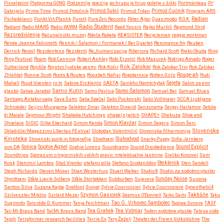
Pixxelpoint
Platgorma GONG
Podzemlje
poezija
po hrupu je hrup
poletje v šiški
Portmänteau
Pr'
Gabrijelu
Prime Time
Primož Potočnik
Primož Sukič
Primož Trdan
Primož Čučnik
Program ARS
Psihedelavci
Punkt.Vrt.Plastik
PureH
PureZen Records
Péter Ajtai
Quasimodo
R.O.K.
Radian
Radio Študent
Radiant
Radio MARŠ
Radio WORM
Raed Yassin
Rajko Muršič
Raymond Strid
Razsrediščenja
Računalniški muzej
Rdeča Raketa
RE#SISTER
Recycleman
reggie workman
Renée Jeanne Falconetti
Resnik / Šalamon / Formanek / Ber Quartet
Resonance.fm
Reuben
Derrick
Reveil
Rezidentess
Rezidenti
Re_humanizacija
Riberiora
Richard Scott
Rieko Okuda
Ring
Ring Festival
Roam
Rob Canning
Robert Ashley
Robi Erzetič
Rob Mazurek
Rodrigo Amado
Roger
Rok Zalokar
Sutherland
Rojišče
Rojstvo ljudske pesmi
Rok Košir
Rok Zalokar Trio
Rok Zalokar
Zhlehtet
Ronnie Scott
Roots & Routes
Roozbeh Nafisi
Ropotarnica
Rotten Girlz
Rouge-ah
Rudi
Mahall
Ruud Voesten
rx:tx
Sabine Ercklentz
SAETA
Sainkho Namtchylak
Sajeta
Salon za eno
Samo Kutin
Samo Šalamon
glasbo
Salwa Jaradat
Samo Pavlica
Samuel Ber
Samuel Blues
Santiago Astaburuaga
Sava Šumi
Saša Spačal
Sašo Puckovski
Sašo Vollmaier
SCCA Ljubljana
Schroeder
Seijiro Murayama
Selektor Dinar
Selektor Dinarid
Senzorama
Sergej Harlamov
Setola
di Maiale
Seymour Wright
Shabaka Hutchings
shape(s)witch
SHAPE+
Shekuza
Shoe and
Shoelace
SIGIC
Silke Eberhard
Simon Kenda
Simon Klavžar
Simon Segers
Simon Šerc
Slovenska
Skladišče/Magazzino LIbertas FEstival
Slobodan Valentinčič
Slovenska filharmonija
Kinoteka
Sluhodvod
Slovenski punk in fotografija
Slowfoam
Snarky Puppy
Sofia Jernberg
Sonica
son:DA
Sophie Agnel
Sophie Lorenz
Soundcamp
Sound Disobedience
Sound Explicit
Soundtrips
Sporazum o trgovinskih vidikih pravic intelektualne lastnine
Srečko Kosovel
Ssm
Steklenik
Kosk
Stanimir Lambov
Staš Vrenko
stefano pilla
Stefano Scodanibbio
Sten Sandell
Steph Richards
Steven Moser
Stian Westerhus
Stuart Walker
Studio 8
Studio za sodobno glasbo
Styröfoam
Ståle Liavik Solberg
Ståle Storløkken
Subburben
Sujevera
Sunday Noise
Susana
Santos Silva
Suzana Kajba
Svetlost
Svojat
Sylvie Courvoisier
Sylvie Courvosiere
Synesthetic4
Taktišče
Szilveszter Miklós
Szilárd Mezei
Szymon Gasiorek
Séamus O'Donnell
Taiko Saito
Taku
Sugimoto
Tancrède D. Kummer
Tanja Feichtmair
Tao G. Vrhovec Sambolec
Tapiwa Svosve
TASF
Tea Vidmar
Tač-Mi Brass Band
TačMi Brass Band
Tea Grahek
Teden sodobne glasbe
Telesa vode
Tepih
Terraformer research facilities
Terrie Ex
Tery Žeželj
Theater der Freien Volksbühne
The