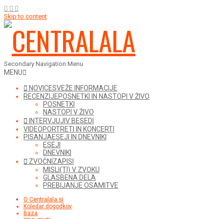
Skip to content
Secondary Navigation Menu
MENU
NOVICE
SVEŽE INFORMACIJE
RECENZIJE
POSNETKI IN NASTOPI V ŽIVO
POSNETKI
NASTOPI V ŽIVO
INTERVJUJI
V BESEDI
VIDEO
PORTRETI IN KONCERTI
PISANJA
ESEJI IN DNEVNIKI
ESEJI
DNEVNIKI
ZVOČNI
ZAPISI
MISLI(TI) V ZVOKU
GLASBENA DELA
PREBIJANJE OSAMITVE
O Centralala.si
Koledar dogodkov
Baza