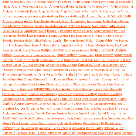
Gulli
Andrea Neumann
Andreas Røysum Ensemble
Andreja Rauch Podrzavnik
Andrej Boštjančič
Andrej Fon
Andrej Kobal
- Ruda
Andrej Goričar
Andrej Zavašnik
Andrew Cyrill
Andrew Downing
Andy Warhol
Angela Davis
Angelica Garcia
Angélica Castelló
AnimotMUZIK
anja banko
Anna
Anton Lorenzutti
Högberg
ansambel nojzeta slaka
Anthony Pateras
Anthony Pu
Antonin Gerbal
Antti Virtaranta
Arch 1
Arno Bakker
Arnold Haberl
Aruan Ortiz
Asmodeus
At the Coach House
Ava Mendoza
Avtorkse pravice
Avtorske pravice
Avtorske prvaice
Axel Dörner
Baba ‘n’ Dica
beepblip
Bakalina Velika
Balkanada
BCFM
Beletrina
Benedict Taylor
Benoit Delbecq
Berliner
Better Live
Festspiele
Bibliban
Big Band Gverillaz
Big Band Krško
Billy Martin
Billy Shebar
Bojan Krhlanko
Biodukt
Bistrica ob Sotli
Blaž Celarec
Bogdan Benigar
Bojana Piškur
Bootleg
Boris Janje
Unit Trio
Bop en Bras
Boris A. Novak
Borja Močink
Borja Močnik
Borka
Bor Turel
Boštjan
Borut Kržišnik
Borut Savski
Boštjan Gombač
boštjan leskovšek
Boštjan Perovšek
Simon
Brane Zorman
Bram De Looze
Brandee Younger
Bratko Bibič
Brda Contemporary Music
Festival
BRGS
Brina Kren
Brodie West
Bruit
Bruit Asso
Burkhard Beins
Bálint Bolcsó
C.M.A.K.
Cankarjev dom
Cerkno
Cadlag
Cankarjev dom Vrhnika
Cankarjevi torki
Carlo Mascoli
Carl
Theodor Dreyer
Carmen
Carolina Giannakopoulou
Casey Moir
Cecile McLorin Salvant
Cellule
Cene Resnik
Centralala
d’Intervention Metamkine
CGP Impro
Chad Taylor
Cham Saloum
Chanel
Chris Pitsiokos
Zero
Chiao-Hua Chang
Chimera
Chris Eckman
Christian Calcagnile
Christian
Lillinger
Christine Schörkhuber
Christof Kurzmann
Chromatic Vortex
Circle of Pax
Circolo
Controtempo
Cirkokrog
Cirkulacija 2
City of Asylum
City Of Women
Clarice Calvo-Pinsolle
Clarissa Durizotto
Claudio Contemporary
Clean Feed
Clockwork Voltage
Clockwork Voltage
Roaming Festival
code::source
Colin Black
Colin Petit
Cona
Cona Zavod
Concept Store Quartet
Confine Aperto
Copyright
Cortex
CP-AK
CPG
CP Unit
CRAM festival
CreativePowerGarage101
Creative Sources
Cristiana Fusillo
Cristián Alvear
Cukrarna
Czajka & Puchacz
Dag Erik Knedal
Andersen
Damon Locks
Daniele D'Agaro
Daniele Roccato
Daniel Studer
Daniel Teruggi
Daniel
Thompson
Dan Peter Sundland
Darcy Copeland
Darij Kreuh
Darius Jones Trio
Darla Smoking
Das
Minsk
Dave Holland
David Braun
David Lynch
David Roberts
David Verbuč
De Beren Gieren
Defonija
Dejan Berden
Dejan Koban
Dejan Požegar
delavnica
Derek Bailey
Detonacija
Die!
Goldstein
Diego Caicedo
Dietrich Petzold
digitalni vlak
Digitalni vlak za slovensko glasbo
Disorder