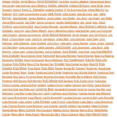
Infopaq
InfoSoc
Ingrid Mačus
Ingrid Schmoliner
ino šiška
institut .abedeca
Interantional dawn
chorus day
International Jazz Platform
Inštitut .abeceda
Inštitut ON Rizom
Irena Pivka
Irena
Irena Z. Tomažin
Tomažin
Irena Z
Isabelle Duthoit
iT
It's Everyone Else
Ivana Maričić
Ivo
Iztok Koren
Jaka
Poderžaj
IZIS
Izlog suvremenog zvuka
Iztok Zupan
Jaap de Vries
Jaar
Berger
Jaka Bombač
James Baldwin
Janez Leban
Jani Moder
Jan Jarni
Jan Kopač
Jan Roder
Jazz
Januš Aleš Luznar
Jan Čibej
Jasna Jovićević
Jasper Stadhouders
Jaz
Jazia
jazz
Cerkno
Jazz festival Ljubljana
Jazz Cerkno 2024
Jazz Cerkno Records
Jazzfest Berlin
Jazz
Inkubator
Jazzinty
Jazz Poetry Month
Jazz v Narodnem domu
jaša bužinel
Jean-Luc Guionnet
Jean Epstein
Jeanne Larrouturou
Jernej Babnik Romaniuk
Jernej Kaluža
Jez riley French
Jim
Black
Ji Youn Kang
jizah
Joel Grip
Joey baron
Johan Moir
John Butcher
John Cage
John
Dikeman
John Edwards
John Scofield
John Zorn
Joke Lanz
Jonas Kocher
Jones Jones
Joseph
Jošt Drašler
von Sternberg
José Lencastre
Joëlle Léandre
Jošt Jesenovec
Jože Barši
Jože
Jure Boršič
Bogolin
Julian Lage
Julien Desprez
Julius Gabriel
Jure Pukl
Jure Pukl ANOROK
Kaja Draksler
Kaja Draksler Octet
Kamizdat
Kamizdat Rentgen
Karlo Hmeljak
Katarina Radaljac
Kikiriki
Kino-uho
Kavasutra
Keltika
Kenny Grohowski
Kenny Wollesen
Ken Vandermark
Klub
Kinodvor
Kino Šiška
Klaus Filip
Klemen Šali
Klopotec
Klub Cankarjev dom
Klub CD
Gromka
Klub Metulj
Klub Zakon
Klub Štala
Kombo
Kombo BC
Kombo C
Kontejner
Koordinate
zvoka
Koromač
Kranj
Krater
Kreativna Cona Vrtojba
Kreativna jazz klinika Velenje
Kreativna Četrt
Barutana
Kris Davis
Kristijan Kmet
Kristijan Krajnčan
Kristoffer Berre Alberts
KUD France
KUD Mreža
Prešeren
KUD Kussa
KUD Morgan
KUD Sestava
KUD Zvočni izviri
Kukushai
Kulturni center Janeza Trdine
Laibach
Laibach Kunst
Lakiko
Lamina
Larry Ochs
Laura Zöschg
Lenart de Bock
Layerjeva hiša
Lee Patterson
Leonardo Grimaudo
Level Up
Lieven Van Pee
Lina
Allemano
Lina Rica
Linda Sharrock
Litošt
Ljubljana Jazz Festival
ljudska glasba
Lola Mlačnik
lora
Louis Armstrong
Luca Marini
Luc Ex Assembly
Luciano Caruso
Lucrecia Dalt
Luigi Russolo
Luka Hreščak
Luka Juhart
Luka Poljanec
Luka Prinčič
Luka Ropret
Luka Zabric
Luka Zagoričnik
Luke Thomas Dunne
Luna Brinovar
Luís Vicente
László Juhász
Léo Dupleix
Made To Break
Maja Osojnik
Magda Mayas
Maja Vaupotič
Makoto Oshiro
Mamka
Manja Ristć
MaNoPaMa
Quartet
Manu Mayr
Mapa Knapič
Marcelo dos Reis
Marco Colonna
Marc Ribot
Marek Fakuč