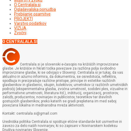
O Centralala.si
Oglaševalska ponudba
Prebijanje osamitve
PROJEKTI
Varstvo podatkov
VIZIJA
Zvočni
O CENTRALALA.SI
Centralala.si je slovenski e-časopis na križiščih improvizirane
glasbe. Je križišče in hkrati točka povezave za različna polja svobodno
improvizirane glasbe, ki se odvijajo v Sloveniji. Centralala.si je tukaj, da vas
aktualno in ažurno informira, da dokumentira, se osredotoča, reflektira,
spodbuja in preizprašuje različne pristope, principe in estetike različnih
glasbenikov in glasbenic, skupin, kolektivov, umetnikov iz različnih umetniških
področij (eksperimentalna glasba, zvočna umetnost, sodobni ples, vizualne in
performativne umetnosti, literatura itd.), inštitucij, organizacij, prostorov,
založb, producentov, novinarjev in publicistov, teoretikov ter številnih
gostujočih glasbenikov, preko katerih se gradi prepletena im med seboj
povezana lokalna in mednarodna mreža aktivnosti.
Kontakt: centralala.si@gmail.com
Uredniška politika Centralala.si spoštuje etične standarde kot usmeritve in
zavezo za delo naših novinarjev, ki so zapisani v Novinarskem kodeksu
Društva novinarjev Slovenije.