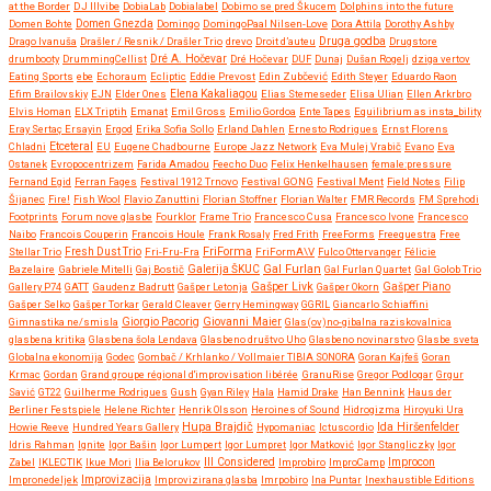
at the Border
DJ Illvibe
DobiaLab
Dobialabel
Dobimo se pred Škucem
Dolphins into the future
Domen Bohte
Domen Gnezda
Domingo
DomingoPaal Nilsen-Love
Dora Attila
Dorothy Ashby
Druga godba
Drago Ivanuša
Drašler / Resnik / Drašler Trio
drevo
Droit d’auteu
Drugstore
drumbooty
DrummingCellist
Dré A. Hočevar
Dré Hočevar
DUF
Dunaj
Dušan Rogelj
dziga vertov
Eating Sports
ebe
Echoraum
Ecliptic
Eddie Prevost
Edin Zubčević
Edith Steyer
Eduardo Raon
Efim Brailovskiy
EJN
Elder Ones
Elena Kakaliagou
Elias Stemeseder
Elisa Ulian
Ellen Arkrbro
Elvis Homan
ELX Triptih
Emanat
Emil Gross
Emilio Gordoa
Ente Tapes
Equilibrium as insta_bility
Eray Sertaç Ersayin
Ergod
Erika Sofia Sollo
Erland Dahlen
Ernesto Rodrigues
Ernst Florens
Etceteral
Chladni
EU
Eugene Chadbourne
Europe Jazz Network
Eva Mulej Vrabič
Evano
Eva
Ostanek
Evropocentrizem
Farida Amadou
Feecho Duo
Felix Henkelhausen
female:pressure
Fernand Egid
Ferran Fages
Festival 1912 Trnovo
Festival GONG
Festival Ment
Field Notes
Filip
Šijanec
Fire!
Fish Wool
Flavio Zanuttini
Florian Stoffner
Florian Walter
FMR Records
FM Sprehodi
Footprints
Forum nove glasbe
Fourklor
Frame Trio
Francesco Cusa
Francesco Ivone
Francesco
Naibo
Francois Couperin
Francois Houle
Frank Rosaly
Fred Frith
FreeForms
Freequestra
Free
FriForma
Stellar Trio
Fresh Dust Trio
Fri-Fru-Fra
FriFormA\V
Fulco Ottervanger
Félicie
Gal Furlan
Bazelaire
Gabriele Mitelli
Gaj Bostič
Galerija ŠKUC
Gal Furlan Quartet
Gal Golob Trio
Gašper Livk
Gallery P74
GATT
Gaudenz Badrutt
Gašper Letonja
Gašper Okorn
Gašper Piano
Gašper Selko
Gašper Torkar
Gerald Cleaver
Gerry Hemingway
GGRIL
Giancarlo Schiaffini
Giovanni Maier
Gimnastika ne/smisla
Giorgio Pacorig
Glas(ov)no-gibalna raziskovalnica
glasbena kritika
Glasbena šola Lendava
Glasbeno društvo Uho
Glasbeno novinarstvo
Glasbe sveta
Globalna ekonomija
Godec
Gombač / Krhlanko / Vollmaier TIBIA SONORA
Goran Kajfeš
Goran
Krmac
Gordan
Grand groupe régional d'improvisation libérée
GranuRise
Gregor Podlogar
Grgur
Savić
GT22
Guilherme Rodrigues
Gush
Gyan Riley
Hala
Hamid Drake
Han Bennink
Haus der
Berliner Festspiele
Helene Richter
Henrik Olsson
Heroines of Sound
Hidrogizma
Hiroyuki Ura
Hupa Brajdič
Ida Hiršenfelder
Howie Reeve
Hundred Years Gallery
Hypomaniac
Ictuscordio
Idris Rahman
Ignite
Igor Bašin
Igor Lumpert
Igor Lumpret
Igor Matković
Igor Stangliczky
Igor
Zabel
IKLECTIK
Ikue Mori
Ilia Belorukov
Ill Considered
Improbiro
ImproCamp
Improcon
Improvizacija
Impronedeljek
Improvizirana glasba
Imrpobiro
Ina Puntar
Inexhaustible Editions