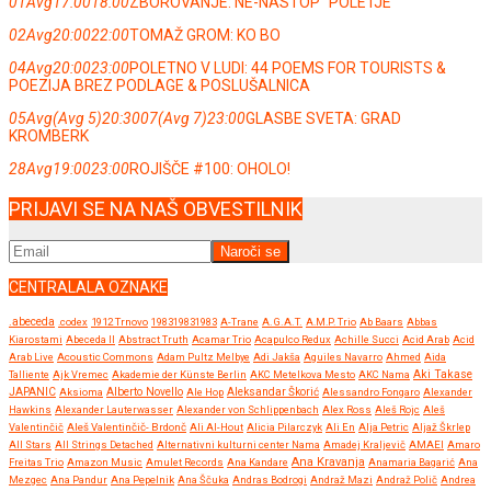
01
Avg
17:00
18:00
ZBOROVANJE: NE-NASTOP ''POLETJE''
02
Avg
20:00
22:00
TOMAŽ GROM: KO BO
04
Avg
20:00
23:00
POLETNO V LUDI: 44 POEMS FOR TOURISTS &
POEZIJA BREZ PODLAGE & POSLUŠALNICA
05
Avg
(Avg 5)
20:30
07
(Avg 7)
23:00
GLASBE SVETA: GRAD
KROMBERK
28
Avg
19:00
23:00
ROJIŠČE #100: OHOLO!
PRIJAVI SE NA NAŠ OBVESTILNIK
CENTRALALA OZNAKE
.abeceda
.codex
1912 Trnovo
198319831983
A-Trane
A.G.A.T.
A.M.P. Trio
Ab Baars
Abbas
Kiarostami
Abeceda II
Abstract Truth
Acamar Trio
Acapulco Redux
Achille Succi
Acid Arab
Acid
Arab Live
Acoustic Commons
Adam Pultz Melbye
Adi Jakša
Aguiles Navarro
Ahmed
Aida
Talliente
Ajk Vremec
Akademie der Künste Berlin
AKC Metelkova Mesto
AKC Nama
Aki Takase
JAPANIC
Aksioma
Alberto Novello
Ale Hop
Aleksandar Škorić
Alessandro Fongaro
Alexander
Hawkins
Alexander Lauterwasser
Alexander von Schlippenbach
Alex Ross
Aleš Rojc
Aleš
Valentinčič
Aleš Valentinčič- Brdonč
Ali Al-Hout
Alicia Pilarczyk
Ali En
Alja Petric
Aljaž Škrlep
All Stars
All Strings Detached
Alternativni kulturni center Nama
Amadej Kraljevič
AMAEI
Amaro
Ana Kravanja
Freitas Trio
Amazon Music
Amulet Records
Ana Kandare
Anamaria Bagarić
Ana
Mezgec
Ana Pandur
Ana Pepelnik
Ana Ščuka
Andras Bodrogi
Andraž Mazi
Andraž Polič
Andrea