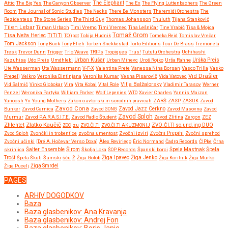
Attic
The Big Yes
The Canyon Observer
The Elephant
The Ex
The Flying Luttenbachers
The Green
Room
The Journal of Sonic Studies
The Necks
There Be Monsters
Theremidi Orchestra
The
Rezidentess
The Stone Series
The Third Guy
Thomas Johansson
Thuluth
Tijana Stanković
Tilen Lebar
Tilman Urbach
Timi Vremc
Timi Vremec
Tina Lešničar
Tine Vrabič
Tisa & Mojca
Tomaž Grom
Tisa Neža Herlec
TiTiTi
TO)pot
Tobija Hudnik
Tomeka Reid
Tomislav Vrečar
Tom Jackson
Tony Buck
Tony Elieh
Torben Snekkestad
Torto Editions
Tour De Brass
Tremoneta
Tresk
Trevor Dunn
Trigger
Trio Weave
TRIPs
Tropiques
Trus!
Tututu Orchestra
Uchihashi
Urban Kušar
Kazuhisa
Udo Preis
Umdhlebi
Urban Mihevc
Uroš Rojko
Urša Rahne
Urška Preis
Ute Wasserman
Ute Wassermann
V-F-X
Valentina Prete
Vanessa Nina Borsan
Vasco Trilla
Vasko
Vid Drašler
Pregelj
Velkro
Veronika Dintinjana
Veronika Kumar
Vesna Pisarovič
Vida Vatovec
Vitja Balžalorsky
Vid Salmič
Vinko Globokar
Vira
Vita Kobal
Vital Role
Vladimir Tarasov
Werner
Penzel
Weronika Partyka
William Parker
Wolf Lepenies
WTO
Xavier Charles
Yannis Maizan
Yanoosh
Yii
Young Mothers
Zakon o avtorski in sorodnih pravicah
ZARŠ
ZASP
ZASUK
Zavod
Zavod Cona
Bunker
Zavod Carnica
Zavod GONG
Zavod Jazz Cerkno
Zavod Masovna
Zavod
Zavod Sploh
Murmur
Zavod P.A.R.A.S.I.T.E.
Zavod Radio Študent
Zavod Zlitina
Zergon
ZEZ
Zlatko Kaučič
Zhlehtet
ZOC
zu
ZVO.ČI.TI
ZVO.ČI.TI AKUZMONIJ
ZVO.ČI.TI so.und.ing DUO
Zvočni Prepihi
Zvod Sploh
Zvončki in trobentice
zvočna umentost
Zvočni izviri
Zvočni sprehod
Zvočni učinki
[Dré A. Hočevar Verso Doxa]
Àlex Reviriego
Éric Normand
Čadrg Records
ČIPke
Črna
Širom
skrinjica
Šalter Ensemble
Škofja Loka
ŠOP Records
Španski borci
Špela Mastnak
Špela
Žiga Ipavec
Trošt
Špela Škulj
Šumski
šču
Ž
Žiga Golob
Žiga Jenko
Žiga Koritnik
Žiga Murko
Žiga Pucelj
Žiga Smrdel
PAGES
ARHIV DOGODKOV
Baza
Baza glasbenikov: Ana Kravanja
Baza glasbenikov: Andrej Fon
Baza glasbenikov: Boris Janje