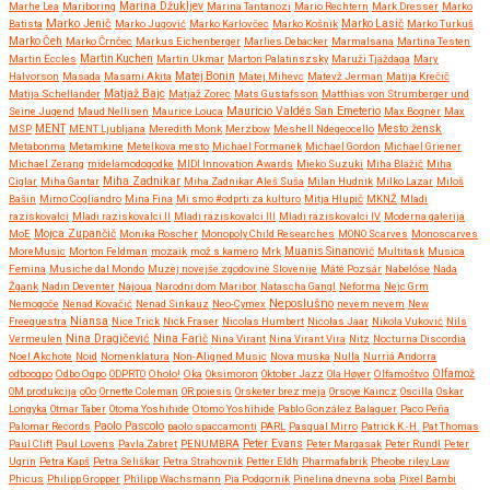
Marhe Lea
Mariboring
Marina Džukljev
Marina Tantanozi
Mario Rechtern
Mark Dresser
Marko
Marko Jenič
Batista
Marko Jugović
Marko Karlovčec
Marko Košnik
Marko Lasič
Marko Turkuš
Marko Čeh
Marko Črnčec
Markus Eichenberger
Marlies Debacker
Marmalsana
Martina Testen
Martin Eccles
Martin Kuchen
Martin Ukmar
Marton Palatinszsky
Maruži Tjaždaga
Mary
Halvorson
Masada
Masami Akita
Matej Bonin
Matej Mihevc
Matevž Jerman
Matija Krečič
Matjaž Bajc
Matija Schellander
Matjaž Zorec
Mats Gustafsson
Matthias von Strumberger und
Mauricio Valdés San Emeterio
Seine Jugend
Maud Nellisen
Maurice Louca
Max Bogner
Max
MSP
MENT
MENT Ljubljana
Meredith Monk
Merzbow
Meshell Ndegeocello
Mesto žensk
Metabonma
Metamkine
Metelkova mesto
Michael Formanek
Michael Gordon
Michael Griener
Michael Zerang
midelamodogodke
MIDI Innovation Awards
Mieko Suzuki
Miha Blažič
Miha
Miha Zadnikar
Ciglar
Miha Gantar
Miha Zadnikar Aleš Suša
Milan Hudnik
Milko Lazar
Miloš
Bašin
Mimo Cogliandro
Mina Fina
Mi smo #odprti za kulturo
Mitja Hlupič
MKNŽ
Mladi
raziskovalci
Mladi raziskovalci II
Mladi raziskovalci III
Mladi raziskovalci IV
Moderna galerija
MoE
Mojca Zupančič
Monika Roscher
Monopoly Child Researches
MONO Scarves
Monoscarves
MoreMusic
Morton Feldman
mozaik
mož s kamero
Mrk
Muanis Sinanović
Multitask
Musica
Femina
Musiche dal Mondo
Muzej novejše zgodovine Slovenije
Máté Pozsár
Nabelóse
Nada
Žgank
Nadin Deventer
Najoua
Narodni dom Maribor
Natascha Gangl
Neforma
Nejc Grm
Neposlušno
Nemogoče
Nenad Kovačić
Nenad Sinkauz
Neo-Cymex
nevem nevem
New
Freequestra
Niansa
Nice Trick
Nick Fraser
Nicolas Humbert
Nicolas Jaar
Nikola Vuković
Nils
Nina Dragičević
Vermeulen
Nina Farič
Nina Virant
Nina Virant Vira
Nitz
Nocturna Discordia
Noel Akchote
Noid
Nomenklatura
Non-Aligned Music
Nova muska
Nulla
Nurriá Andorra
odbooqpo
Odbo Oqpo
ODPRTO
Oholo!
Oka
Oksimoron
Oktober Jazz
Ola Høyer
Olfamoštvo
Olfamož
OM produkcija
oOo
Ornette Coleman
OR poiesis
Orsketer brez meja
Orsoye Kaincz
Oscilla
Oskar
Longyka
Otmar Taber
Otoma Yoshihide
Otomo Yoshihide
Pablo González Balaguer
Paco Peña
Paolo Pascolo
Palomar Records
paolo spaccamonti
PARL
Pasqual Mirro
Patrick K.-H.
Pat Thomas
Paul Clift
Paul Lovens
Pavla Zabret
PENUMBRA
Peter Evans
Peter Margasak
Peter Rundl
Peter
Ugrin
Petra Kapš
Petra Seliškar
Petra Strahovnik
Petter Eldh
Pharmafabrik
Pheobe riley Law
Phicus
Philipp Gropper
Philipp Wachsmann
Pia Podgornik
Pinelina dnevna soba
Pixel Bambi