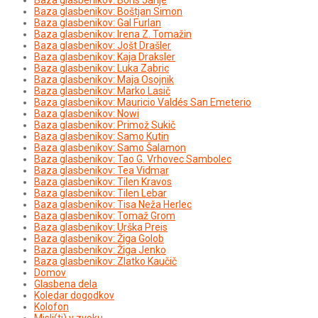
Baza glasbenikov: Boštjan Simon
Baza glasbenikov: Gal Furlan
Baza glasbenikov: Irena Z. Tomažin
Baza glasbenikov: Jošt Drašler
Baza glasbenikov: Kaja Draksler
Baza glasbenikov: Luka Zabric
Baza glasbenikov: Maja Osojnik
Baza glasbenikov: Marko Lasič
Baza glasbenikov: Mauricio Valdés San Emeterio
Baza glasbenikov: Nowi
Baza glasbenikov: Primož Sukič
Baza glasbenikov: Samo Kutin
Baza glasbenikov: Samo Šalamon
Baza glasbenikov: Tao G. Vrhovec Sambolec
Baza glasbenikov: Tea Vidmar
Baza glasbenikov: Tilen Kravos
Baza glasbenikov: Tilen Lebar
Baza glasbenikov: Tisa Neža Herlec
Baza glasbenikov: Tomaž Grom
Baza glasbenikov: Urška Preis
Baza glasbenikov: Žiga Golob
Baza glasbenikov: Žiga Jenko
Baza glasbenikov: Zlatko Kaučič
Domov
Glasbena dela
Koledar dogodkov
Kolofon
Misli(ti) v zvoku