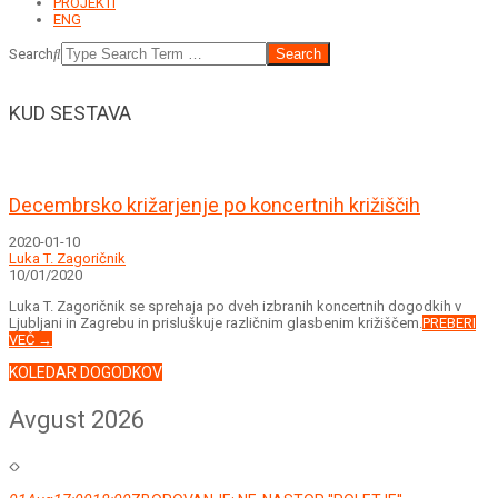
PROJEKTI
ENG
Search
KUD SESTAVA
Decembrsko križarjenje po koncertnih križiščih
2020-01-10
Luka T. Zagoričnik
10/01/2020
Luka T. Zagoričnik se sprehaja po dveh izbranih koncertnih dogodkih v
Ljubljani in Zagrebu in prisluškuje različnim glasbenim križiščem.
PREBERI
VEČ →
KOLEDAR DOGODKOV
Avgust 2026