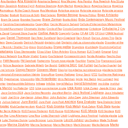
Ana Kravanja
Ana Kandare
Anamaria Bagarić
Ana Mezgec
Ana Pandur
Ana Pepelnik
Ana Ščuka
drej Zavašnik
Andrew Cyrill
Andrew Downing
Andy Warhol
Angela Davis
Angelica Garcia
Angélica
Asmodeus
At the Coach House
Ava Mendoza
Avtorkse pravice
Avtorske pravice
Avtorske prvaice
Bojan Krhlanko
y Shebar
Biodukt
Bistrica ob Sotli
Blaž Celarec
Bogdan Benigar
Bojana Piškur
Brane Zorman
Bram De Looze
Brandee Younger
Bratko Bibič
Brda Contemporary Music Festival
en
Carolina Giannakopoulou
Casey Moir
Cecile McLorin Salvant
Cellule d’Intervention Metamkine
Christof Kurzmann
Chromatic Vortex
Circle of Pax
Circolo Controtempo
Cirkokrog
Cirkulacija 2
City
Confine Aperto
a Zavod
Concept Store Quartet
Copyright
Cortex
CP-AK
CPG
CP Unit
CRAM festival
ruggi
Daniel Thompson
Dan Peter Sundland
Darcy Copeland
Darij Kreuh
Darius Jones Trio
Darla
tein
Diego Caicedo
Dietrich Petzold
digitalni vlak
Digitalni vlak za slovensko glasbo
Disorder at the
Druga godba
 / Resnik / Drašler Trio
drevo
Droit d’auteu
Drugstore
drumbooty
DrummingCellist
Kakaliagou
Elias Stemeseder
Elisa Ulian
Ellen Arkrbro
Elvis Homan
ELX Triptih
Emanat
Emil
Jazz Network
Eva Mulej Vrabič
Evano
Eva Ostanek
Evropocentrizem
Farida Amadou
Feecho Duo
er
FMR Records
FM Sprehodi
Footprints
Forum nove glasbe
Fourklor
Frame Trio
Francesco Cusa
Gal Furlan
er
Félicie Bazelaire
Gabriele Mitelli
Gaj Bostič
Galerija ŠKUC
Gal Furlan Quartet
Gal
Giovanni Maier
a ne/smisla
Giorgio Pacorig
Glas(ov)no-gibalna raziskovalnica
glasbena kritika
régional d'improvisation libérée
GranuRise
Gregor Podlogar
Grgur Savić
GT22
Guilherme Rodrigues
dič
Ida Hiršenfelder
Hypomaniac
Ictuscordio
Idris Rahman
Ignite
Igor Bašin
Igor Lumpert
Igor
untar
Inexhaustible Editions
Infopaq
InfoSoc
Ingrid Mačus
Ingrid Schmoliner
ino šiška
institut
Iztok Koren
a Maričić
Ivo Poderžaj
IZIS
Izlog suvremenog zvuka
Iztok Zupan
Jaap de Vries
Jaar
Jazz festival Ljubljana
Jazz Cerkno 2024
Jazz Cerkno Records
Jazzfest Berlin
Jazz Inkubator
jizah
Joel Grip
Joey baron
Johan Moir
John Butcher
John Cage
John Dikeman
John Edwards
Jure Boršič
Kaja Draksler
z
Julius Gabriel
Jure Pukl
Jure Pukl ANOROK
Kaja Draksler Octet
Klub Gromka
lopotec
Klub Cankarjev dom
Klub CD
Klub Metulj
Klub Zakon
Klub Štala
Kombo
KUD Mreža
fer Berre Alberts
KUD France Prešeren
KUD Kussa
KUD Morgan
KUD Sestava
KUD
Van Pee
Lina Allemano
Lina Rica
Linda Sharrock
Litošt
Ljubljana Jazz Festival
ljudska glasba
Lola
k
Luke Thomas Dunne
Luna Brinovar
Luís Vicente
László Juhász
Léo Dupleix
Made To Break
Marko
oring
Marina Džukljev
Marina Tantanozi
Mario Rechtern
Mark Dresser
Marko Batista