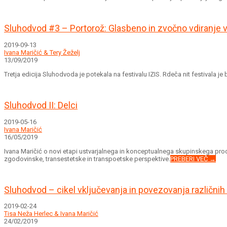
Sluhodvod #3 – Portorož: Glasbeno in zvočno vdiranje v 
2019-09-13
Ivana Maričić & Tery Žeželj
13/09/2019
Tretja edicija Sluhodvoda je potekala na festivalu IZIS. Rdeča nit festivala 
Sluhodvod II: Delci
2019-05-16
Ivana Maričić
16/05/2019
Ivana Maričić o novi etapi ustvarjalnega in konceptualnega skupinskega proce
zgodovinske, transestetske in transpoetske perspektive.
PREBERI VEČ →
Sluhodvod – cikel vključevanja in povezovanja različnih
2019-02-24
Tisa Neža Herlec & Ivana Maričić
24/02/2019