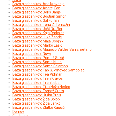
Baza glasbenikov: Ana Kravanja
Baza glasbenikov: Andrej Fon
Baza glasbenikov: Boris Janje
Baza glasbenikov: Boštjan Simon
Baza glasbenikov: Gal Furlan
Baza glasbenikov: Irena Z. Tomažin
Baza glasbenikov: Jošt Drašler
Baza glasbenikov: Kaja Draksler
Baza glasbenikov: Luka Zabric
Baza glasbenikov: Maja Osojnik
Baza glasbenikov: Marko Lasič
Baza glasbenikov: Mauricio Valdés San Emeterio
Baza glasbenikov: Nowi
Baza glasbenikov: Primož Sukič
Baza glasbenikov: Samo Kutin
Baza glasbenikov: Samo Šalamon
Baza glasbenikov: Tao G. Vrhovec Sambolec
Baza glasbenikov: Tea Vidmar
Baza glasbenikov: Tilen Kravos
Baza glasbenikov: Tilen Lebar
Baza glasbenikov: Tisa Neža Herlec
Baza glasbenikov: Tomaž Grom
Baza glasbenikov: Urška Preis
Baza glasbenikov: Žiga Golob
Baza glasbenikov: Žiga Jenko
Baza glasbenikov: Zlatko Kaučič
Domov
Glasbena dela