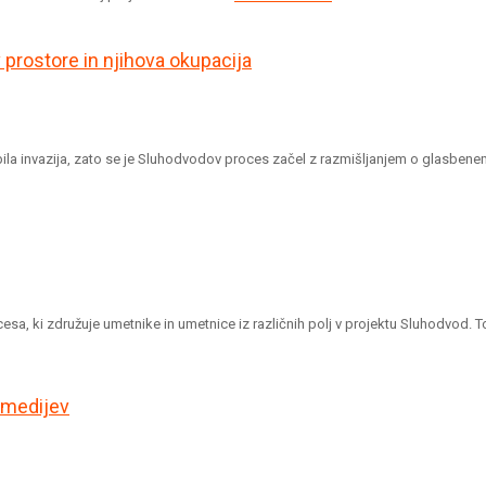
prostore in njihova okupacija
je bila invazija, zato se je Sluhodvodov proces začel z razmišljanjem o glasben
sa, ki združuje umetnike in umetnice iz različnih polj v projektu Sluhodvod. 
 medijev