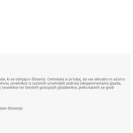
e, ki se odvijajo v Sloveniji. Centralala.si je tukaj, da vas aktualno in ažurno
lektivov, umetnikov iz različnih umetniških področij (eksperimentalna glasba,
, teoretikov ter številnih gostujočih glasbenikov, preko katerih se gradi
rjev Slovenije.