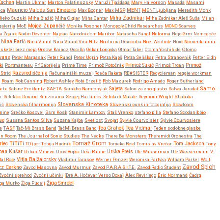
Kuchen
Martin Ukmar
Marton Palatinszsky
Maruži Tjaždaga
Mary Halvorson
Masada
Masami
Mauricio Valdés San Emeterio
uca
Max Bogner
Max MSP
MENT
MENT Ljubljana
Meredith Monk
Miha Zadnikar
ieko Suzuki
Miha Blažič
Miha Ciglar
Miha Gantar
Miha Zadnikar Aleš Suša
Milan
alerija
MoE
Mojca Zupančič
Monika Roscher
Monopoly Child Researches
MONO Scarves
a Žgank
Nadin Deventer
Najoua
Narodni dom Maribor
Natascha Gangl
Neforma
Nejc Grm
Nemogoče
Nina Farič
Nina Virant
Nina Virant Vira
Nitz
Nocturna Discordia
Noel Akchote
Noid
Nomenklatura
rsketer brez meja
Orsoye Kaincz
Oscilla
Oskar Longyka
Otmar Taber
Otoma Yoshihide
Otomo
Evans
Peter Margasak
Peter Rundl
Peter Ugrin
Petra Kapš
Petra Seliškar
Petra Strahovnik
Petter Eldh
ki
Portmänteau
Pr' Gabrijelu
Prime Time
Primož Potočnik
Primož Sukič
Primož Trdan
Primož
Strid
Razsrediščenja
Računalniški muzej
Rdeča Raketa
RE#SISTER
Recycleman
reggie workman
Roam
Rob Canning
Robert Ashley
Robi Erzetič
Rob Mazurek
Rodrigo Amado
Roger Sutherland
Samo
x:tx
Sabine Ercklentz
SAETA
Sainkho Namtchylak
Sajeta
Salon za eno glasbo
Salwa Jaradat
r
Selektor Dinarid
Senzorama
Sergej Harlamov
Setola di Maiale
Seymour Wright
Shabaka
Slovenska Kinoteka
ič
Slovenska filharmonija
Slovenski punk in fotografija
Slowfoam
tnine
Srečko Kosovel
Ssm Kosk
Stanimir Lambov
Staš Vrenko
stefano pilla
Stefano Scodanibbio
se
Susana Santos Silva
Suzana Kajba
Svetlost
Svojat
Sylvie Courvoisier
Sylvie Courvosiere
Tea Vidmar
e
TASF
Tač-Mi Brass Band
TačMi Brass Band
Tea Grahek
Teden sodobne glasbe
en Room
The Journal of Sonic Studies
The Necks
There Be Monsters
Theremidi Orchestra
The
Tomaž Grom
rlec
TiTiTi
Tom Jackson
TO)pot
Tobija Hudnik
Tomeka Reid
Tomislav Vrečar
Tony
ban Kušar
Urban Mihevc
Uroš Rojko
Urša Rahne
Urška Preis
Ute Wasserman
Ute Wassermann
V-
Vitja Balžalorsky
tal Role
Vladimir Tarasov
Werner Penzel
Weronika Partyka
William Parker
Wolf
Zavod Sploh
zz Cerkno
Zavod Masovna
Zavod Murmur
Zavod P.A.R.A.S.I.T.E.
Zavod Radio Študent
Zvočni sprehod
Zvočni učinki
[Dré A. Hočevar Verso Doxa]
Àlex Reviriego
Éric Normand
Čadrg
ga Murko
Žiga Pucelj
Žiga Smrdel