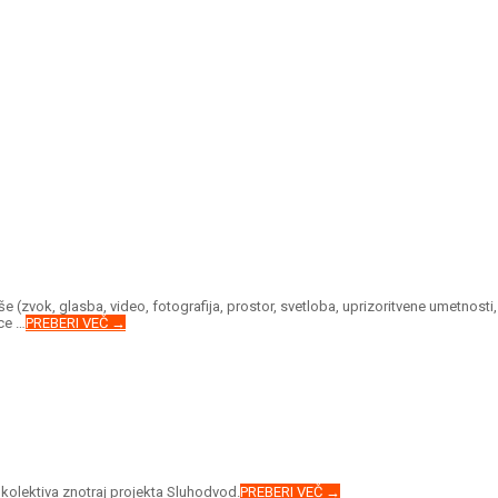
rše (zvok, glasba, video, fotografija, prostor, svetloba, uprizoritvene umetnosti
ice …
PREBERI VEČ →
 kolektiva znotraj projekta Sluhodvod.
PREBERI VEČ →