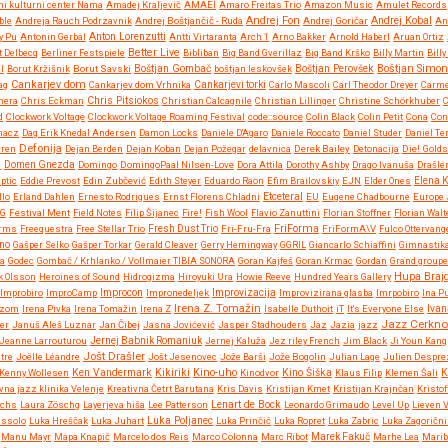
ni kulturni center Nama
Amadej Kraljevič
AMAEI
Amaro Freitas Trio
Amazon Music
Amulet Records
Andrej Fon
Andrej Kobal
ble
Andreja Rauch Podrzavnik
Andrej Boštjančič - Ruda
Andrej Goričar
An
Anton Lorenzutti
y Pu
Antonin Gerbal
Antti Virtaranta
Arch 1
Arno Bakker
Arnold Haberl
Aruan Ortiz
Better Live
t Delbecq
Berliner Festspiele
Bibliban
Big Band Gverillaz
Big Band Krško
Billy Martin
Bill
Boštjan Simon
l
Borut Kržišnik
Borut Savski
Boštjan Gombač
boštjan leskovšek
Boštjan Perovšek
Cankarjev dom
ag
Cankarjev dom Vrhnika
Cankarjevi torki
Carlo Mascoli
Carl Theodor Dreyer
Carm
Chris Pitsiokos
mera
Chris Eckman
Christian Calcagnile
Christian Lillinger
Christine Schörkhuber
d
Clockwork Voltage
Clockwork Voltage Roaming Festival
code::source
Colin Black
Colin Petit
Cona
Con
hacz
Dag Erik Knedal Andersen
Damon Locks
Daniele D'Agaro
Daniele Roccato
Daniel Studer
Daniel Te
Defonija
eren
Dejan Berden
Dejan Koban
Dejan Požegar
delavnica
Derek Bailey
Detonacija
Die! Golds
e
Domen Gnezda
Domingo
DomingoPaal Nilsen-Love
Dora Attila
Dorothy Ashby
Drago Ivanuša
Drašler
iptic
Eddie Prevost
Edin Zubčević
Edith Steyer
Eduardo Raon
Efim Brailovskiy
EJN
Elder Ones
Elena 
Etceteral
llo
Erland Dahlen
Ernesto Rodrigues
Ernst Florens Chladni
EU
Eugene Chadbourne
Europe 
NG
Festival Ment
Field Notes
Filip Šijanec
Fire!
Fish Wool
Flavio Zanuttini
Florian Stoffner
Florian Walt
FriForma
orms
Freequestra
Free Stellar Trio
Fresh Dust Trio
Fri-Fru-Fra
FriFormA\V
Fulco Ottervang
no
Gašper Selko
Gašper Torkar
Gerald Cleaver
Gerry Hemingway
GGRIL
Giancarlo Schiaffini
Gimnastik
ja
Godec
Gombač / Krhlanko / Vollmaier TIBIA SONORA
Goran Kajfeš
Goran Krmac
Gordan
Grand groupe 
Hupa Braj
k Olsson
Heroines of Sound
Hidrogizma
Hiroyuki Ura
Howie Reeve
Hundred Years Gallery
Improvizacija
Improbiro
ImproCamp
Improcon
Impronedeljek
Improvizirana glasba
Imrpobiro
Ina P
Irena Z. Tomažin
Rizom
Irena Pivka
Irena Tomažin
Irena Z
Isabelle Duthoit
iT
It's Everyone Else
Ivan
Jazz Cerkno
er
Januš Aleš Luznar
Jan Čibej
Jasna Jovićević
Jasper Stadhouders
Jaz
Jazia
jazz
Jeanne Larrouturou
Jernej Babnik Romaniuk
Jernej Kaluža
Jez riley French
Jim Black
Ji Youn Kang
Jošt Drašler
tre
Joëlle Léandre
Jošt Jesenovec
Jože Barši
Jože Bogolin
Julian Lage
Julien Despre
Kikiriki
Kino-uho
Kenny Wollesen
Ken Vandermark
Kinodvor
Kino Šiška
Klaus Filip
Klemen Šali
K
vna jazz klinika Velenje
Kreativna Četrt Barutana
Kris Davis
Kristijan Kmet
Kristijan Krajnčan
Kristof
Lenart de Bock
Ochs
Laura Zöschg
Layerjeva hiša
Lee Patterson
Leonardo Grimaudo
Level Up
Lieven 
ussolo
Luka Hreščak
Luka Juhart
Luka Poljanec
Luka Prinčič
Luka Ropret
Luka Zabric
Luka Zagorični
Manu Mayr
Mapa Knapič
Marcelo dos Reis
Marco Colonna
Marc Ribot
Marek Fakuč
Marhe Lea
Marib