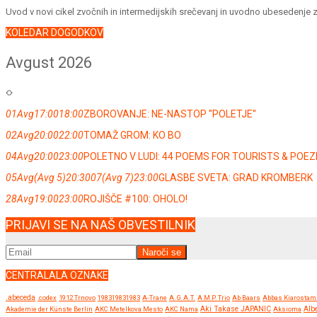
Uvod v novi cikel zvočnih in intermedijskih srečevanj in uvodno ubesedenje 
KOLEDAR DOGODKOV
Avgust 2026
01
Avg
17:00
18:00
ZBOROVANJE: NE-NASTOP ''POLETJE''
02
Avg
20:00
22:00
TOMAŽ GROM: KO BO
04
Avg
20:00
23:00
POLETNO V LUDI: 44 POEMS FOR TOURISTS & POE
05
Avg
(Avg 5)
20:30
07
(Avg 7)
23:00
GLASBE SVETA: GRAD KROMBERK
28
Avg
19:00
23:00
ROJIŠČE #100: OHOLO!
PRIJAVI SE NA NAŠ OBVESTILNIK
CENTRALALA OZNAKE
.abeceda
.codex
1912 Trnovo
198319831983
A-Trane
A.G.A.T.
A.M.P. Trio
Ab Baars
Abbas Kiarostam
Akademie der Künste Berlin
AKC Metelkova Mesto
AKC Nama
Aki Takase JAPANIC
Aksioma
Albe