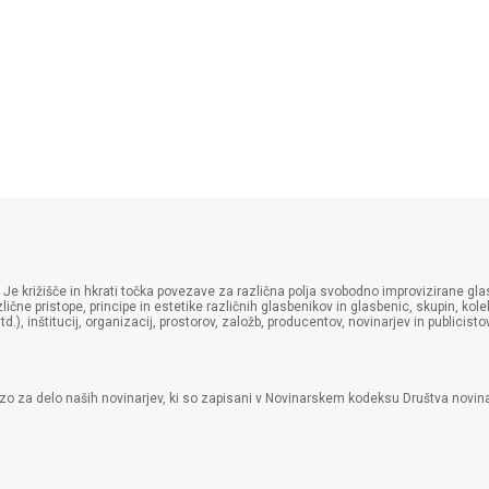
 Je križišče in hkrati točka povezave za različna polja svobodno improvizirane glasb
lične pristope, principe in estetike različnih glasbenikov in glasbenic, skupin, ko
), inštitucij, organizacij, prostorov, založb, producentov, novinarjev in publicistov
ezo za delo naših novinarjev, ki so zapisani v Novinarskem kodeksu Društva novina