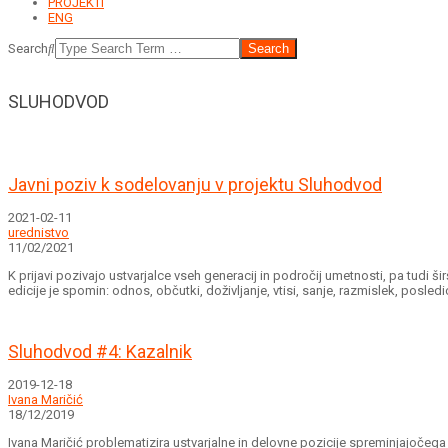
PROJEKTI
ENG
Search
SLUHODVOD
Javni poziv k sodelovanju v projektu Sluhodvod
2021-02-11
urednistvo
11/02/2021
K prijavi pozivajo ustvarjalce vseh generacij in področij umetnosti, pa tudi ši
edicije je spomin: odnos, občutki, doživljanje, vtisi, sanje, razmislek, posled
Sluhodvod #4: Kazalnik
2019-12-18
Ivana Maričić
18/12/2019
Ivana Maričić problematizira ustvarjalne in delovne pozicije spreminjajočega