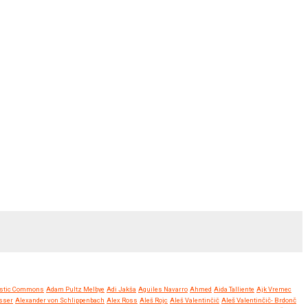
stic Commons
Adam Pultz Melbye
Adi Jakša
Aguiles Navarro
Ahmed
Aida Talliente
Ajk Vremec
sser
Alexander von Schlippenbach
Alex Ross
Aleš Rojc
Aleš Valentinčič
Aleš Valentinčič- Brdonč