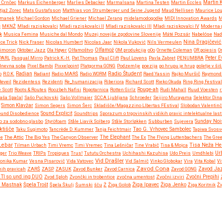
 Črnčec
Markus Eichenberger
Marlies Debacker
Marmalsana
Martina Testen
Martin Eccles
Martin 
tjaž Zorec
Mats Gustafsson
Matthias von Strumberger und Seine Jugend
Maud Nellisen
Maurice Lo
rmanek
Michael Gordon
Michael Griener
Michael Zerang
midelamodogodke
MIDI Innovation Awards
M
č
MKNŽ
Mladi raziskovalci
Mladi raziskovalci II
Mladi raziskovalci III
Mladi raziskovalci IV
Moderna g
k
Musica Femina
Musiche dal Mondo
Muzej novejše zgodovine Slovenije
Máté Pozsár
Nabelóse
Nad
Nina Dragičević
ce Trick
Nick Fraser
Nicolas Humbert
Nicolas Jaar
Nikola Vuković
Nils Vermeulen
imoron
Oktober Jazz
Ola Høyer
Olfamoštvo
Olfamož
OM produkcija
oOo
Ornette Coleman
OR poiesis
O
PARL
Pasqual Mirro
Patrick K.-H.
Pat Thomas
Paul Clift
Paul Lovens
Pavla Zabret
PENUMBRA
Peter 
 dnevna soba
Pixel Bambi
Pixxelpoint
Platgorma GONG
Podzemlje
poezija
po hrupu je hrup
poletje v šiš
Radio Študent
o
R.O.K.
Radian
Radiant
Radio MARŠ
Radio WORM
Raed Yassin
Rajko Muršič
Raymond 
Reveil
Rezidentess
Rezidenti
Re_humanizacija
Riberiora
Richard Scott
Rieko Okuda
Ring Ring Festival
 Scott
Roots & Routes
Roozbeh Nafisi
Ropotarnica
Rotten Girlz
Rouge-ah
Rudi Mahall
Ruud Voesten
r
aša Spačal
Sašo Puckovski
Sašo Vollmaier
SCCA Ljubljana
Schroeder
Seijiro Murayama
Selektor Dina
Simon Klavžar
Simon Segers
Simon Šerc
Skladišče/Magazzino LIbertas FEstival
Slobodan Valentinč
und Disobedience
Sound Explicit
Soundtrips
Sporazum o trgovinskih vidikih pravic intelektualne las
o za sodobno glasbo
Styröfoam
Ståle Liavik Solberg
Ståle Storløkken
Subburben
Sujevera
Sunday Noi
ktišče
Taku Sugimoto
Tancrède D. Kummer
Tanja Feichtmair
Tao G. Vrhovec Sambolec
Tapiwa Svosv
ne
The Attic
The Big Yes
The Canyon Observer
The Elephant
The Ex
The Flying Luttenbachers
The Gre
Lebar
Tisa Neža He
Tilman Urbach
Timi Vremc
Timi Vremec
Tina Lešničar
Tine Vrabič
Tisa & Mojca
Ur
gger
Trio Weave
TRIPs
Tropiques
Trus!
Tututu Orchestra
Uchihashi Kazuhisa
Udo Preis
Umdhlebi
Vid Drašler
ronika Kumar
Vesna Pisarovič
Vida Vatovec
Vid Salmič
Vinko Globokar
Vira
Vita Kobal
Vi
Zavod Cona
nih pravicah
ZARŠ
ZASP
ZASUK
Zavod Bunker
Zavod Carnica
Zavod GONG
Zavod Ja
Zvočni Prepihi
.TI so.und.ing DUO
Zvod Sploh
Zvončki in trobentice
zvočna umentost
Zvočni izviri
Žiga Ipavec
a Mastnak
Špela Trošt
Špela Škulj
Šumski
šču
Ž
Žiga Golob
Žiga Jenko
Žiga Koritnik
Ži