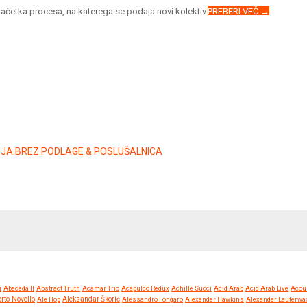
začetka procesa, na katerega se podaja novi kolektiv.
PREBERI VEČ →
ZIJA BREZ PODLAGE & POSLUŠALNICA
i
Abeceda II
Abstract Truth
Acamar Trio
Acapulco Redux
Achille Succi
Acid Arab
Acid Arab Live
Acou
rto Novello
Ale Hop
Aleksandar Škorić
Alessandro Fongaro
Alexander Hawkins
Alexander Lauterwa