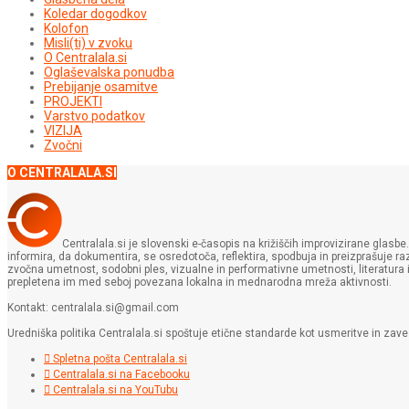
Koledar dogodkov
Kolofon
Misli(ti) v zvoku
O Centralala.si
Oglaševalska ponudba
Prebijanje osamitve
PROJEKTI
Varstvo podatkov
VIZIJA
Zvočni
O CENTRALALA.SI
Centralala.si je slovenski e-časopis na križiščih improvizirane glasbe.
informira, da dokumentira, se osredotoča, reflektira, spodbuja in preizprašuje raz
zvočna umetnost, sodobni ples, vizualne in performativne umetnosti, literatura itd.
prepletena im med seboj povezana lokalna in mednarodna mreža aktivnosti.
Kontakt: centralala.si@gmail.com
Uredniška politika Centralala.si spoštuje etične standarde kot usmeritve in zav
Spletna pošta Centralala.si
Centralala.si na Facebooku
Centralala.si na YouTubu