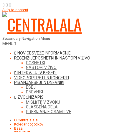
Skip to content
Secondary Navigation Menu
MENU
NOVICE
SVEŽE INFORMACIJE
RECENZIJE
POSNETKI IN NASTOPI V ŽIVO
POSNETKI
NASTOPI V ŽIVO
INTERVJUJI
V BESEDI
VIDEO
PORTRETI IN KONCERTI
PISANJA
ESEJI IN DNEVNIKI
ESEJI
DNEVNIKI
ZVOČNI
ZAPISI
MISLI(TI) V ZVOKU
GLASBENA DELA
PREBIJANJE OSAMITVE
O Centralala.si
Koledar dogodkov
Baza