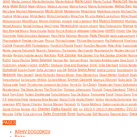
Jenič
Marko Jugović
Marko Karlovčec
Marko Košnik
Marko Lasič
Marko Turkuš
Marko Čeh
Marko
Matjaž Bajc
Akita
Matej Bonin
Matej Mihevc
Matevž Jerman
Matija Krečič
Matija Schellander
Ma
Merzbow
Meshell Ndegeocello
Mesto žensk
Metabonma
Metamkine
Metelkova mesto
Michael Fo
Hudnik
Milko Lazar
Miloš Bašin
Mimo Cogliandro
Mina Fina
Mi smo #odprti za kulturo
Mitja Hlupi
Monoscarves
MoreMusic
Morton Feldman
mozaik
mož s kamero
Mrk
Muanis Sinanović
Multitas
Neposlušno
Nenad Kovačić
Nenad Sinkauz
Neo-Cymex
nevem nevem
New Freequestra
Niansa
Ni
Non-Aligned Music
Nova muska
Nulla
Nurriá Andorra
odbooqpo
Odbo Oqpo
ODPRTO
Oholo!
Oka
Oks
Paolo Pascolo
Yoshihide
Pablo González Balaguer
Paco Peña
Palomar Records
paolo spaccamonti
Pharmafabrik
Pheobe riley Law
Phicus
Philipp Gropper
Philipp Wachsmann
Pia Podgornik
Pinelina
Čučnik
Program ARS
Psihedelavci
Punkt.Vrt.Plastik
PureH
PureZen Records
Péter Ajtai
Quasimod
Renée Jeanne Falconetti
Resnik / Šalamon / Formanek / Ber Quartet
Resonance.fm
Reuben Derrick
Rok Zalokar
Rojišče
Rojstvo ljudske pesmi
Rok Košir
Rok Zalokar Trio
Rok Zalokar Zhlehtet
Ronnie
Kutin
Samo Šalamon
Samo Pavlica
Samuel Ber
Samuel Blues
Santiago Astaburuaga
Sava Šumi
S
Hutchings
shape(s)witch
SHAPE+
Shekuza
Shoe and Shoelace
SIGIC
Silke Eberhard
Simon Kenda
Sluhodvod
Sonica
Snarky Puppy
Sofia Jernberg
son:DA
Sophie Agnel
Sophie Lorenz
Soundcamp
So
Steklenik
Sten Sandell
Steph Richards
Steven Moser
Stian Westerhus
Stuart Walker
Studio 8
Studi
Ta
Synesthetic4
Szilveszter Miklós
Szilárd Mezei
Szymon Gasiorek
Séamus O'Donnell
Taiko Saito
Telesa vode
Tepih
Terraformer research facilities
Terrie Ex
Tery Žeželj
Theater der Freien Volksbüh
Tilen 
Rezidentess
The Stone Series
The Third Guy
Thomas Johansson
Thuluth
Tijana Stanković
Buck
Tony Elieh
Torben Snekkestad
Torto Editions
Tour De Brass
Tremoneta
Tresk
Trevor Dunn
Tri
F-X
Valentina Prete
Vanessa Nina Borsan
Vasco Trilla
Vasko Pregelj
Velkro
Veronika Dintinjana
Ve
Lepenies
WTO
Xavier Charles
Yannis Maizan
Yanoosh
Yii
Young Mothers
Zakon o avtorski in sorod
Zlatko Kaučič
Zhlehtet
Zavod Zlitina
Zergon
ZEZ
ZOC
zu
ZVO.ČI.TI
ZVO.ČI.TI AKUZMONIJ
ZVO.ČI
Širom
Records
ČIPke
Črna skrinjica
Šalter Ensemble
Škofja Loka
ŠOP Records
Španski borci
Špel
PAGES
ARHIV DOGODKOV
Baza