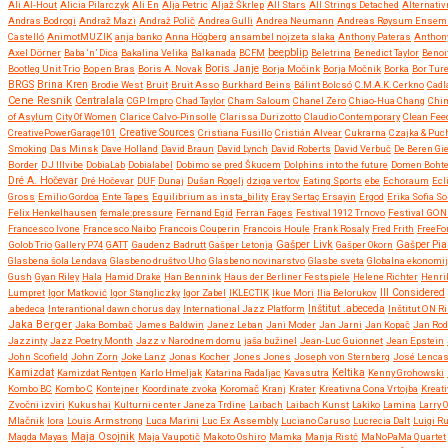
Ali Al-Hout
Alicia Pilarczyk
Ali En
Alja Petric
Aljaž Škrlep
All Stars
All Strings Detached
Alternativ
Andras Bodrogi
Andraž Mazi
Andraž Polič
Andrea Gulli
Andrea Neumann
Andreas Røysum Ensem
Castelló
AnimotMUZIK
anja banko
Anna Högberg
ansambel nojzeta slaka
Anthony Pateras
Anthon
beepblip
Axel Dörner
Baba ‘n’ Dica
Bakalina Velika
Balkanada
BCFM
Beletrina
Benedict Taylor
Benoi
Boris Janje
Bootleg Unit Trio
Bop en Bras
Boris A. Novak
Borja Močink
Borja Močnik
Borka
Bor Ture
BRGS
Brina Kren
Brodie West
Bruit
Bruit Asso
Burkhard Beins
Bálint Bolcsó
C.M.A.K. Cerkno
Cadl
Cene Resnik
Centralala
CGP Impro
Chad Taylor
Cham Saloum
Chanel Zero
Chiao-Hua Chang
Chi
of Asylum
City Of Women
Clarice Calvo-Pinsolle
Clarissa Durizotto
Claudio Contemporary
Clean Fee
CreativePowerGarage101
Creative Sources
Cristiana Fusillo
Cristián Alvear
Cukrarna
Czajka & Puc
Smoking
Das Minsk
Dave Holland
David Braun
David Lynch
David Roberts
David Verbuč
De Beren Gi
Border
DJ Illvibe
DobiaLab
Dobialabel
Dobimo se pred Škucem
Dolphins into the future
Domen Boht
Dré A. Hočevar
Dré Hočevar
DUF
Dunaj
Dušan Rogelj
dziga vertov
Eating Sports
ebe
Echoraum
Ecl
Gross
Emilio Gordoa
Ente Tapes
Equilibrium as insta_bility
Eray Sertaç Ersayin
Ergod
Erika Sofia So
Felix Henkelhausen
female:pressure
Fernand Egid
Ferran Fages
Festival 1912 Trnovo
Festival GO
Francesco Ivone
Francesco Naibo
Francois Couperin
Francois Houle
Frank Rosaly
Fred Frith
FreeF
Gašper Livk
Golob Trio
Gallery P74
GATT
Gaudenz Badrutt
Gašper Letonja
Gašper Okorn
Gašper Pia
Glasbena šola Lendava
Glasbeno društvo Uho
Glasbeno novinarstvo
Glasbe sveta
Globalna ekonomi
Gush
Gyan Riley
Hala
Hamid Drake
Han Bennink
Haus der Berliner Festspiele
Helene Richter
Henri
Lumpret
Igor Matković
Igor Stangliczky
Igor Zabel
IKLECTIK
Ikue Mori
Ilia Belorukov
Ill Considered
.abedeca
Interantional dawn chorus day
International Jazz Platform
Inštitut .abeceda
Inštitut ON 
Jaka Berger
Jaka Bombač
James Baldwin
Janez Leban
Jani Moder
Jan Jarni
Jan Kopač
Jan Rod
Jazzinty
Jazz Poetry Month
Jazz v Narodnem domu
jaša bužinel
Jean-Luc Guionnet
Jean Epstein
John Scofield
John Zorn
Joke Lanz
Jonas Kocher
Jones Jones
Joseph von Sternberg
José Lencas
Kamizdat
Kamizdat Rentgen
Karlo Hmeljak
Katarina Radaljac
Kavasutra
Keltika
Kenny Grohowski
Kombo BC
Kombo C
Kontejner
Koordinate zvoka
Koromač
Kranj
Krater
Kreativna Cona Vrtojba
Kreati
Zvočni izviri
Kukushai
Kulturni center Janeza Trdine
Laibach
Laibach Kunst
Lakiko
Lamina
Larry 
Mlačnik
lora
Louis Armstrong
Luca Marini
Luc Ex Assembly
Luciano Caruso
Lucrecia Dalt
Luigi R
Maja Osojnik
Magda Mayas
Maja Vaupotič
Makoto Oshiro
Mamka
Manja Ristć
MaNoPaMa Quartet