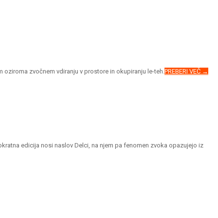
em oziroma zvočnem vdiranju v prostore in okupiranju le-teh.
PREBERI VEČ →
Tokratna edicija nosi naslov Delci, na njem pa fenomen zvoka opazujejo iz