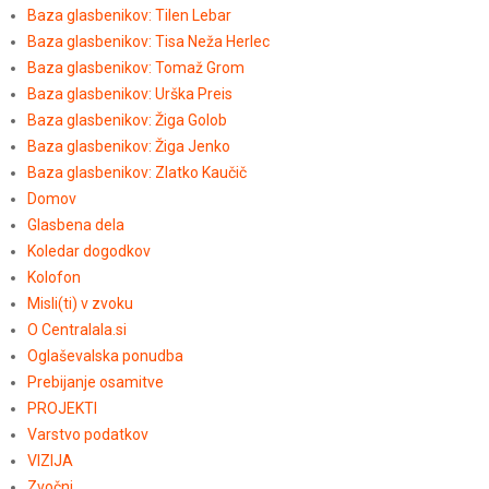
Baza glasbenikov: Tilen Lebar
Baza glasbenikov: Tisa Neža Herlec
Baza glasbenikov: Tomaž Grom
Baza glasbenikov: Urška Preis
Baza glasbenikov: Žiga Golob
Baza glasbenikov: Žiga Jenko
Baza glasbenikov: Zlatko Kaučič
Domov
Glasbena dela
Koledar dogodkov
Kolofon
Misli(ti) v zvoku
O Centralala.si
Oglaševalska ponudba
Prebijanje osamitve
PROJEKTI
Varstvo podatkov
VIZIJA
Zvočni