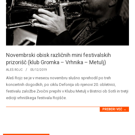
Novembrski obisk različnih mini festivalskih
prizorišč (klub Gromka – Vrhnika – Metulj)
2019-
ALEŠ ROJC
05/12/2019
12-
Aleš Rojc se je v mesecu novembru slušno sprehodil po treh
05
koncertnih dogodkih, po ciklu Defonija ob njenovi 20. obletnici,
festivalu založbe Zvočni prepihi v Klubu Metulj v Bistrici ob Sotli in tretji
ediciji vrhniškega festivala Rojišče.
PREBERI VEČ →