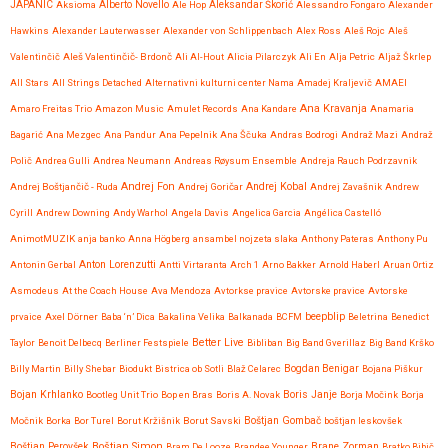
JAPANIC
Aksioma
Alberto Novello
Ale Hop
Aleksandar Škorić
Alessandro Fongaro
Alexander
Hawkins
Alexander Lauterwasser
Alexander von Schlippenbach
Alex Ross
Aleš Rojc
Aleš
Valentinčič
Aleš Valentinčič- Brdonč
Ali Al-Hout
Alicia Pilarczyk
Ali En
Alja Petric
Aljaž Škrlep
All Stars
All Strings Detached
Alternativni kulturni center Nama
Amadej Kraljevič
AMAEI
Ana Kravanja
Amaro Freitas Trio
Amazon Music
Amulet Records
Ana Kandare
Anamaria
Bagarić
Ana Mezgec
Ana Pandur
Ana Pepelnik
Ana Ščuka
Andras Bodrogi
Andraž Mazi
Andraž
Polič
Andrea Gulli
Andrea Neumann
Andreas Røysum Ensemble
Andreja Rauch Podrzavnik
Andrej Fon
Andrej Kobal
Andrej Boštjančič - Ruda
Andrej Goričar
Andrej Zavašnik
Andrew
Cyrill
Andrew Downing
Andy Warhol
Angela Davis
Angelica Garcia
Angélica Castelló
AnimotMUZIK
anja banko
Anna Högberg
ansambel nojzeta slaka
Anthony Pateras
Anthony Pu
Anton Lorenzutti
Antonin Gerbal
Antti Virtaranta
Arch 1
Arno Bakker
Arnold Haberl
Aruan Ortiz
Asmodeus
At the Coach House
Ava Mendoza
Avtorkse pravice
Avtorske pravice
Avtorske
beepblip
prvaice
Axel Dörner
Baba ‘n’ Dica
Bakalina Velika
Balkanada
BCFM
Beletrina
Benedict
Better Live
Taylor
Benoit Delbecq
Berliner Festspiele
Bibliban
Big Band Gverillaz
Big Band Krško
Billy Martin
Billy Shebar
Biodukt
Bistrica ob Sotli
Blaž Celarec
Bogdan Benigar
Bojana Piškur
Bojan Krhlanko
Boris Janje
Bootleg Unit Trio
Bop en Bras
Boris A. Novak
Borja Močink
Borja
Močnik
Borka
Bor Turel
Borut Kržišnik
Borut Savski
Boštjan Gombač
boštjan leskovšek
Boštjan Simon
Brane Zorman
Boštjan Perovšek
Bram De Looze
Brandee Younger
Bratko Bibič