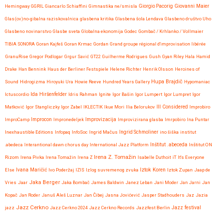
Giovanni Maier
Hemingway
GGRIL
Giancarlo Schiaffini
Gimnastika ne/smisla
Giorgio Pacorig
Glas(ov)no-gibalna raziskovalnica
glasbena kritika
Glasbena šola Lendava
Glasbeno društvo Uho
Glasbeno novinarstvo
Glasbe sveta
Globalna ekonomija
Godec
Gombač / Krhlanko / Vollmaier
TIBIA SONORA
Goran Kajfeš
Goran Krmac
Gordan
Grand groupe régional d'improvisation libérée
GranuRise
Gregor Podlogar
Grgur Savić
GT22
Guilherme Rodrigues
Gush
Gyan Riley
Hala
Hamid
Drake
Han Bennink
Haus der Berliner Festspiele
Helene Richter
Henrik Olsson
Heroines of
Hupa Brajdič
Sound
Hidrogizma
Hiroyuki Ura
Howie Reeve
Hundred Years Gallery
Hypomaniac
Ida Hiršenfelder
Ictuscordio
Idris Rahman
Ignite
Igor Bašin
Igor Lumpert
Igor Lumpret
Igor
Matković
Igor Stangliczky
Igor Zabel
IKLECTIK
Ikue Mori
Ilia Belorukov
Ill Considered
Improbiro
Improvizacija
ImproCamp
Improcon
Impronedeljek
Improvizirana glasba
Imrpobiro
Ina Puntar
Inexhaustible Editions
Infopaq
InfoSoc
Ingrid Mačus
Ingrid Schmoliner
ino šiška
institut
.abedeca
Interantional dawn chorus day
International Jazz Platform
Inštitut .abeceda
Inštitut ON
Irena Z. Tomažin
Rizom
Irena Pivka
Irena Tomažin
Irena Z
Isabelle Duthoit
iT
It's Everyone
Iztok Koren
Else
Ivana Maričić
Ivo Poderžaj
IZIS
Izlog suvremenog zvuka
Iztok Zupan
Jaap de
Jaka Berger
Vries
Jaar
Jaka Bombač
James Baldwin
Janez Leban
Jani Moder
Jan Jarni
Jan
Kopač
Jan Roder
Januš Aleš Luznar
Jan Čibej
Jasna Jovićević
Jasper Stadhouders
Jaz
Jazia
Jazz Cerkno
Jazz festival
jazz
Jazz Cerkno 2024
Jazz Cerkno Records
Jazzfest Berlin