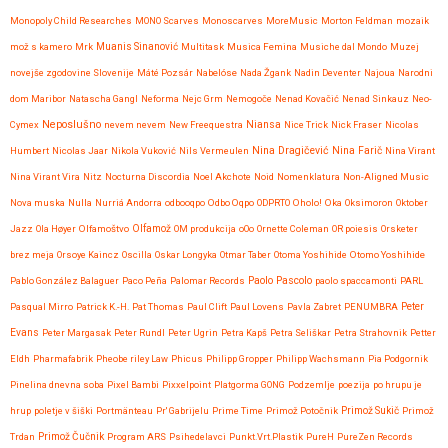
Monopoly Child Researches
MONO Scarves
Monoscarves
MoreMusic
Morton Feldman
mozaik
mož s kamero
Mrk
Muanis Sinanović
Multitask
Musica Femina
Musiche dal Mondo
Muzej
novejše zgodovine Slovenije
Máté Pozsár
Nabelóse
Nada Žgank
Nadin Deventer
Najoua
Narodni
dom Maribor
Natascha Gangl
Neforma
Nejc Grm
Nemogoče
Nenad Kovačić
Nenad Sinkauz
Neo-
Neposlušno
Cymex
nevem nevem
New Freequestra
Niansa
Nice Trick
Nick Fraser
Nicolas
Nina Dragičević
Humbert
Nicolas Jaar
Nikola Vuković
Nils Vermeulen
Nina Farič
Nina Virant
Nina Virant Vira
Nitz
Nocturna Discordia
Noel Akchote
Noid
Nomenklatura
Non-Aligned Music
Nova muska
Nulla
Nurriá Andorra
odbooqpo
Odbo Oqpo
ODPRTO
Oholo!
Oka
Oksimoron
Oktober
Jazz
Ola Høyer
Olfamoštvo
Olfamož
OM produkcija
oOo
Ornette Coleman
OR poiesis
Orsketer
brez meja
Orsoye Kaincz
Oscilla
Oskar Longyka
Otmar Taber
Otoma Yoshihide
Otomo Yoshihide
Paolo Pascolo
Pablo González Balaguer
Paco Peña
Palomar Records
paolo spaccamonti
PARL
Pasqual Mirro
Patrick K.-H.
Pat Thomas
Paul Clift
Paul Lovens
Pavla Zabret
PENUMBRA
Peter
Evans
Peter Margasak
Peter Rundl
Peter Ugrin
Petra Kapš
Petra Seliškar
Petra Strahovnik
Petter
Eldh
Pharmafabrik
Pheobe riley Law
Phicus
Philipp Gropper
Philipp Wachsmann
Pia Podgornik
Pinelina dnevna soba
Pixel Bambi
Pixxelpoint
Platgorma GONG
Podzemlje
poezija
po hrupu je
hrup
poletje v šiški
Portmänteau
Pr' Gabrijelu
Prime Time
Primož Potočnik
Primož Sukič
Primož
Trdan
Primož Čučnik
Program ARS
Psihedelavci
Punkt.Vrt.Plastik
PureH
PureZen Records