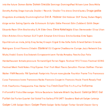
into the future
Domen Bohte
Domen Gnezda
Domingo
DomingoPaal Nilsen-Love
Dora Attila
Druga godba
Dorothy Ashby
Drago Ivanuša
Drašler / Resnik / Drašler Trio
drevo
Droit d’auteu
Drugstore
drumbooty
DrummingCellist
Dré A. Hočevar
Dré Hočevar
DUF
Dunaj
Dušan Rogelj
dziga vertov
Eating Sports
ebe
Echoraum
Ecliptic
Eddie Prevost
Edin Zubčević
Edith Steyer
Eduardo Raon
Efim Brailovskiy
EJN
Elder Ones
Elena Kakaliagou
Elias Stemeseder
Elisa Ulian
Ellen Arkrbro
Elvis Homan
ELX Triptih
Emanat
Emil Gross
Emilio Gordoa
Ente Tapes
Equilibrium as insta_bility
Eray Sertaç Ersayin
Ergod
Erika Sofia Sollo
Erland Dahlen
Ernesto
Etceteral
Rodrigues
Ernst Florens Chladni
EU
Eugene Chadbourne
Europe Jazz Network
Eva
Mulej Vrabič
Evano
Eva Ostanek
Evropocentrizem
Farida Amadou
Feecho Duo
Felix
Henkelhausen
female:pressure
Fernand Egid
Ferran Fages
Festival 1912 Trnovo
Festival GONG
Festival Ment
Field Notes
Filip Šijanec
Fire!
Fish Wool
Flavio Zanuttini
Florian Stoffner
Florian
Walter
FMR Records
FM Sprehodi
Footprints
Forum nove glasbe
Fourklor
Frame Trio
Francesco
Cusa
Francesco Ivone
Francesco Naibo
Francois Couperin
Francois Houle
Frank Rosaly
Fred
FriForma
Frith
FreeForms
Freequestra
Free Stellar Trio
Fresh Dust Trio
Fri-Fru-Fra
Gal
FriFormA\V
Fulco Ottervanger
Félicie Bazelaire
Gabriele Mitelli
Gaj Bostič
Galerija ŠKUC
Furlan
Gal Furlan Quartet
Gal Golob Trio
Gallery P74
GATT
Gaudenz Badrutt
Gašper Letonja
Gašper Livk
Gašper Okorn
Gašper Piano
Gašper Selko
Gašper Torkar
Gerald Cleaver
Gerry