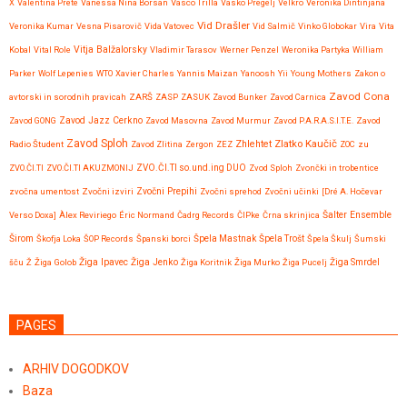
X
Valentina Prete
Vanessa Nina Borsan
Vasco Trilla
Vasko Pregelj
Velkro
Veronika Dintinjana
Vid Drašler
Veronika Kumar
Vesna Pisarovič
Vida Vatovec
Vid Salmič
Vinko Globokar
Vira
Vita
Vitja Balžalorsky
Kobal
Vital Role
Vladimir Tarasov
Werner Penzel
Weronika Partyka
William
Parker
Wolf Lepenies
WTO
Xavier Charles
Yannis Maizan
Yanoosh
Yii
Young Mothers
Zakon o
Zavod Cona
avtorski in sorodnih pravicah
ZARŠ
ZASP
ZASUK
Zavod Bunker
Zavod Carnica
Zavod GONG
Zavod Jazz Cerkno
Zavod Masovna
Zavod Murmur
Zavod P.A.R.A.S.I.T.E.
Zavod
Zavod Sploh
Zlatko Kaučič
Zhlehtet
Radio Študent
Zavod Zlitina
Zergon
ZEZ
ZOC
zu
ZVO.ČI.TI
ZVO.ČI.TI AKUZMONIJ
ZVO.ČI.TI so.und.ing DUO
Zvod Sploh
Zvončki in trobentice
Zvočni Prepihi
zvočna umentost
Zvočni izviri
Zvočni sprehod
Zvočni učinki
[Dré A. Hočevar
Verso Doxa]
Àlex Reviriego
Éric Normand
Čadrg Records
ČIPke
Črna skrinjica
Šalter Ensemble
Širom
Škofja Loka
ŠOP Records
Španski borci
Špela Mastnak
Špela Trošt
Špela Škulj
Šumski
Žiga Ipavec
šču
Ž
Žiga Golob
Žiga Jenko
Žiga Koritnik
Žiga Murko
Žiga Pucelj
Žiga Smrdel
PAGES
ARHIV DOGODKOV
Baza