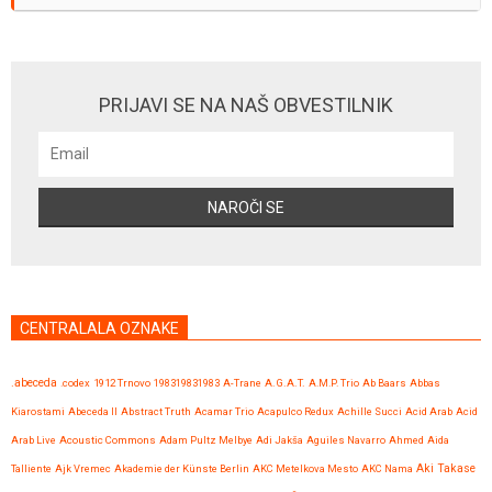
PRIJAVI SE NA NAŠ OBVESTILNIK
CENTRALALA OZNAKE
.abeceda
.codex
1912 Trnovo
198319831983
A-Trane
A.G.A.T.
A.M.P. Trio
Ab Baars
Abbas
Kiarostami
Abeceda II
Abstract Truth
Acamar Trio
Acapulco Redux
Achille Succi
Acid Arab
Acid
Arab Live
Acoustic Commons
Adam Pultz Melbye
Adi Jakša
Aguiles Navarro
Ahmed
Aida
Talliente
Ajk Vremec
Akademie der Künste Berlin
AKC Metelkova Mesto
AKC Nama
Aki Takase