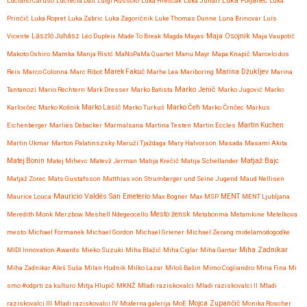
Luciano Caruso
Lucrecia Dalt
Luigi Russolo
Luka Hreščak
Luka Juhart
Luka Poljanec
Luka
Prinčič
Luka Ropret
Luka Zabric
Luka Zagoričnik
Luke Thomas Dunne
Luna Brinovar
Luís
Maja Osojnik
Vicente
László Juhász
Léo Dupleix
Made To Break
Magda Mayas
Maja Vaupotič
Makoto Oshiro
Mamka
Manja Ristć
MaNoPaMa Quartet
Manu Mayr
Mapa Knapič
Marcelo dos
Reis
Marco Colonna
Marc Ribot
Marek Fakuč
Marhe Lea
Mariboring
Marina Džukljev
Marina
Marko Jenič
Tantanozi
Mario Rechtern
Mark Dresser
Marko Batista
Marko Jugović
Marko
Karlovčec
Marko Košnik
Marko Lasič
Marko Turkuš
Marko Čeh
Marko Črnčec
Markus
Eichenberger
Marlies Debacker
Marmalsana
Martina Testen
Martin Eccles
Martin Kuchen
Martin Ukmar
Marton Palatinszsky
Maruži Tjaždaga
Mary Halvorson
Masada
Masami Akita
Matjaž Bajc
Matej Bonin
Matej Mihevc
Matevž Jerman
Matija Krečič
Matija Schellander
Matjaž Zorec
Mats Gustafsson
Matthias von Strumberger und Seine Jugend
Maud Nellisen
Mauricio Valdés San Emeterio
Maurice Louca
Max Bogner
Max MSP
MENT
MENT Ljubljana
Meredith Monk
Merzbow
Meshell Ndegeocello
Mesto žensk
Metabonma
Metamkine
Metelkova
mesto
Michael Formanek
Michael Gordon
Michael Griener
Michael Zerang
midelamodogodke
Miha Zadnikar
MIDI Innovation Awards
Mieko Suzuki
Miha Blažič
Miha Ciglar
Miha Gantar
Miha Zadnikar Aleš Suša
Milan Hudnik
Milko Lazar
Miloš Bašin
Mimo Cogliandro
Mina Fina
Mi
smo #odprti za kulturo
Mitja Hlupič
MKNŽ
Mladi raziskovalci
Mladi raziskovalci II
Mladi
raziskovalci III
Mladi raziskovalci IV
Moderna galerija
MoE
Mojca Zupančič
Monika Roscher