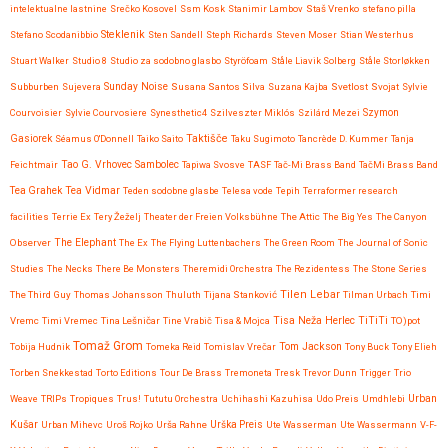
intelektualne lastnine
Srečko Kosovel
Ssm Kosk
Stanimir Lambov
Staš Vrenko
stefano pilla
Steklenik
Stefano Scodanibbio
Sten Sandell
Steph Richards
Steven Moser
Stian Westerhus
Stuart Walker
Studio 8
Studio za sodobno glasbo
Styröfoam
Ståle Liavik Solberg
Ståle Storløkken
Subburben
Sujevera
Sunday Noise
Susana Santos Silva
Suzana Kajba
Svetlost
Svojat
Sylvie
Courvoisier
Sylvie Courvosiere
Synesthetic4
Szilveszter Miklós
Szilárd Mezei
Szymon
Taktišče
Gasiorek
Séamus O'Donnell
Taiko Saito
Taku Sugimoto
Tancrède D. Kummer
Tanja
Feichtmair
Tao G. Vrhovec Sambolec
Tapiwa Svosve
TASF
Tač-Mi Brass Band
TačMi Brass Band
Tea Vidmar
Tea Grahek
Teden sodobne glasbe
Telesa vode
Tepih
Terraformer research
facilities
Terrie Ex
Tery Žeželj
Theater der Freien Volksbühne
The Attic
The Big Yes
The Canyon
Observer
The Elephant
The Ex
The Flying Luttenbachers
The Green Room
The Journal of Sonic
Studies
The Necks
There Be Monsters
Theremidi Orchestra
The Rezidentess
The Stone Series
Tilen Lebar
The Third Guy
Thomas Johansson
Thuluth
Tijana Stanković
Tilman Urbach
Timi
Tisa Neža Herlec
TiTiTi
Vremc
Timi Vremec
Tina Lešničar
Tine Vrabič
Tisa & Mojca
TO)pot
Tomaž Grom
Tom Jackson
Tobija Hudnik
Tomeka Reid
Tomislav Vrečar
Tony Buck
Tony Elieh
Torben Snekkestad
Torto Editions
Tour De Brass
Tremoneta
Tresk
Trevor Dunn
Trigger
Trio
Urban
Weave
TRIPs
Tropiques
Trus!
Tututu Orchestra
Uchihashi Kazuhisa
Udo Preis
Umdhlebi
Kušar
Urban Mihevc
Uroš Rojko
Urša Rahne
Urška Preis
Ute Wasserman
Ute Wassermann
V-F-