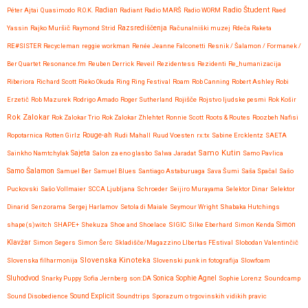
Radio Študent
Péter Ajtai
Quasimodo
R.O.K.
Radian
Radiant
Radio MARŠ
Radio WORM
Raed
Yassin
Rajko Muršič
Raymond Strid
Razsrediščenja
Računalniški muzej
Rdeča Raketa
RE#SISTER
Recycleman
reggie workman
Renée Jeanne Falconetti
Resnik / Šalamon / Formanek /
Ber Quartet
Resonance.fm
Reuben Derrick
Reveil
Rezidentess
Rezidenti
Re_humanizacija
Riberiora
Richard Scott
Rieko Okuda
Ring Ring Festival
Roam
Rob Canning
Robert Ashley
Robi
Erzetič
Rob Mazurek
Rodrigo Amado
Roger Sutherland
Rojišče
Rojstvo ljudske pesmi
Rok Košir
Rok Zalokar
Rok Zalokar Trio
Rok Zalokar Zhlehtet
Ronnie Scott
Roots & Routes
Roozbeh Nafisi
Ropotarnica
Rotten Girlz
Rouge-ah
Rudi Mahall
Ruud Voesten
rx:tx
Sabine Ercklentz
SAETA
Samo Kutin
Sainkho Namtchylak
Sajeta
Salon za eno glasbo
Salwa Jaradat
Samo Pavlica
Samo Šalamon
Samuel Ber
Samuel Blues
Santiago Astaburuaga
Sava Šumi
Saša Spačal
Sašo
Puckovski
Sašo Vollmaier
SCCA Ljubljana
Schroeder
Seijiro Murayama
Selektor Dinar
Selektor
Dinarid
Senzorama
Sergej Harlamov
Setola di Maiale
Seymour Wright
Shabaka Hutchings
shape(s)witch
SHAPE+
Shekuza
Shoe and Shoelace
SIGIC
Silke Eberhard
Simon Kenda
Simon
Klavžar
Simon Segers
Simon Šerc
Skladišče/Magazzino LIbertas FEstival
Slobodan Valentinčič
Slovenska Kinoteka
Slovenska filharmonija
Slovenski punk in fotografija
Slowfoam
Sluhodvod
Sonica
Snarky Puppy
Sofia Jernberg
son:DA
Sophie Agnel
Sophie Lorenz
Soundcamp
Sound Disobedience
Sound Explicit
Soundtrips
Sporazum o trgovinskih vidikih pravic