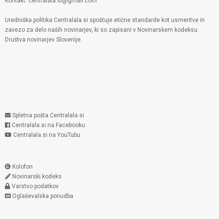
Kontakt: centralala.si@gmail.com
Uredniška politika Centralala.si spoštuje etične standarde kot usmeritve in
zavezo za delo naših novinarjev, ki so zapisani v Novinarskem kodeksu
Društva novinarjev Slovenije.
Spletna pošta Centralala.si
Centralala.si na Facebooku
Centralala.si na YouTubu
Kolofon
Novinarski kodeks
Varstvo podatkov
Oglaševalska ponudba