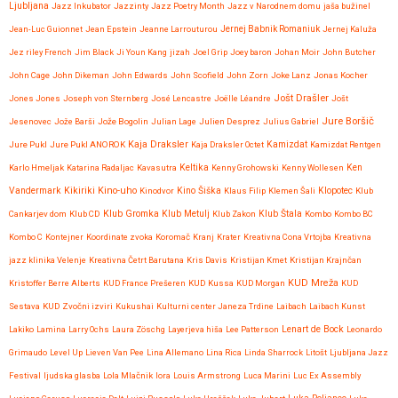
Ljubljana
Jazz Inkubator
Jazzinty
Jazz Poetry Month
Jazz v Narodnem domu
jaša bužinel
Jean-Luc Guionnet
Jean Epstein
Jeanne Larrouturou
Jernej Babnik Romaniuk
Jernej Kaluža
Jez riley French
Jim Black
Ji Youn Kang
jizah
Joel Grip
Joey baron
Johan Moir
John Butcher
John Cage
John Dikeman
John Edwards
John Scofield
John Zorn
Joke Lanz
Jonas Kocher
Jošt Drašler
Jones Jones
Joseph von Sternberg
José Lencastre
Joëlle Léandre
Jošt
Jure Boršič
Jesenovec
Jože Barši
Jože Bogolin
Julian Lage
Julien Desprez
Julius Gabriel
Kaja Draksler
Jure Pukl
Jure Pukl ANOROK
Kaja Draksler Octet
Kamizdat
Kamizdat Rentgen
Karlo Hmeljak
Katarina Radaljac
Kavasutra
Keltika
Kenny Grohowski
Kenny Wollesen
Ken
Kikiriki
Kino-uho
Vandermark
Kinodvor
Kino Šiška
Klaus Filip
Klemen Šali
Klopotec
Klub
Klub Gromka
Cankarjev dom
Klub CD
Klub Metulj
Klub Zakon
Klub Štala
Kombo
Kombo BC
Kombo C
Kontejner
Koordinate zvoka
Koromač
Kranj
Krater
Kreativna Cona Vrtojba
Kreativna
jazz klinika Velenje
Kreativna Četrt Barutana
Kris Davis
Kristijan Kmet
Kristijan Krajnčan
KUD Mreža
Kristoffer Berre Alberts
KUD France Prešeren
KUD Kussa
KUD Morgan
KUD
Sestava
KUD Zvočni izviri
Kukushai
Kulturni center Janeza Trdine
Laibach
Laibach Kunst
Lenart de Bock
Lakiko
Lamina
Larry Ochs
Laura Zöschg
Layerjeva hiša
Lee Patterson
Leonardo
Grimaudo
Level Up
Lieven Van Pee
Lina Allemano
Lina Rica
Linda Sharrock
Litošt
Ljubljana Jazz
Festival
ljudska glasba
Lola Mlačnik
lora
Louis Armstrong
Luca Marini
Luc Ex Assembly