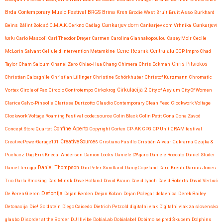
Brda Contemporary Music Festival
BRGS
Brina Kren
Brodie West
Bruit
Bruit Asso
Burkhard
Cankarjev dom
Beins
Bálint Bolcsó
C.M.A.K. Cerkno
Cadlag
Cankarjev dom Vrhnika
Cankarjevi
torki
Carlo Mascoli
Carl Theodor Dreyer
Carmen
Carolina Giannakopoulou
Casey Moir
Cecile
Cene Resnik
Centralala
McLorin Salvant
Cellule d’Intervention Metamkine
CGP Impro
Chad
Chris Pitsiokos
Taylor
Cham Saloum
Chanel Zero
Chiao-Hua Chang
Chimera
Chris Eckman
Christian Calcagnile
Christian Lillinger
Christine Schörkhuber
Christof Kurzmann
Chromatic
Vortex
Circle of Pax
Circolo Controtempo
Cirkokrog
Cirkulacija 2
City of Asylum
City Of Women
Clarice Calvo-Pinsolle
Clarissa Durizotto
Claudio Contemporary
Clean Feed
Clockwork Voltage
Clockwork Voltage Roaming Festival
code::source
Colin Black
Colin Petit
Cona
Cona Zavod
Confine Aperto
Concept Store Quartet
Copyright
Cortex
CP-AK
CPG
CP Unit
CRAM festival
CreativePowerGarage101
Creative Sources
Cristiana Fusillo
Cristián Alvear
Cukrarna
Czajka &
Puchacz
Dag Erik Knedal Andersen
Damon Locks
Daniele D'Agaro
Daniele Roccato
Daniel Studer
Daniel Teruggi
Daniel Thompson
Dan Peter Sundland
Darcy Copeland
Darij Kreuh
Darius Jones
Trio
Darla Smoking
Das Minsk
Dave Holland
David Braun
David Lynch
David Roberts
David Verbuč
Defonija
De Beren Gieren
Dejan Berden
Dejan Koban
Dejan Požegar
delavnica
Derek Bailey
Detonacija
Die! Goldstein
Diego Caicedo
Dietrich Petzold
digitalni vlak
Digitalni vlak za slovensko
glasbo
Disorder at the Border
DJ Illvibe
DobiaLab
Dobialabel
Dobimo se pred Škucem
Dolphins