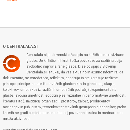
O CENTRALALA.SI
Centralala.si je slovenski e-časopis na križiščih improvizirane
glasbe. Je križišče in hkrati točka povezave za različna polja
svobodno improvizirane glasbe, ki se odvijajo v Sloveniji.
Centralala.si je tukaj, da vas aktualno in ažurno informira, da
dokumentira, se osredotoča, reflektira, spodbuja in preizprašuje različne
pristope, principe in estetike različnih glasbenikov in glasbenic, skupin,
kolektivov, umetnikov iz različnih umetniških področij (eksperimentalna
glasba, zvočna umetnost, sodobni ples, vizualne in performativne umetnosti,
literatura itd.), inštitucij, organizacij, prostorov, založb, producentov,
novinarjev in publicistov, teoretikov ter številnih gostujočih glasbenikov, preko
katerih se gradi prepletena im med seboj povezana lokalna in mednarodna
mreža aktivnosti.