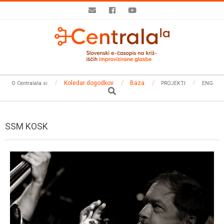
Skip
to
content
Secondary
Koledar dogodkov
Baza
O Centralala.si
PROJEKTI
ENG
Navigation
Search
Menu
SSM KOSK