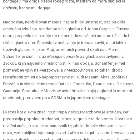
bondageu
ima druga oseba roke proste, medtem ko mora subjekt le
doživeti, kar se mu dogaja.
Neobdelan, neoblikovan material naj ne bi bil umetnost, pač pa gola
empirična izkušnja. Vendar pa se je glasba od Johna Cagea in Fluxusa
naprej prepletla s filozofijo do te mere, da se včasih umakne tišini, da bi
slišali glasbo sfer. Človeško vmešavanje je treba ustaviti, da bi lahko
doživeli glasbo, ki je po Pitagorovi misli povsod okoli nas. Pierre
Schaeffer je izumil izraz
Musique concrète
za glasbo sestavljeno iz
zvokov, ki jih najdemo v resničnosti, ki nas obdaja. Schaeffer je imel
pomemben vpliv na Merzbowa, a v
Merzbow
noisu
so takšni drobci
resničnosti zmleti do neprepoznavnosti. Tudi Masami Akita upošteva
filozofijo in včasih citira teorije Batailla, Foucaulta, Baudrillarda, Deleuzea,
Guattarija. Prav tako je Merzbow avtor številnih knjig o glasbi in moderni
umetnosti, predvsem pa o BDSM-u in japonskem
bondageu
.
Eksces kot glavna značilnost hrupa v slogu Merzbowa je erotičen, ker
predstavlja popolno predanost, strast, ki gre slepo do konca. Obstajajo
različni načini, kako se posameznik izgubi in doseže ekstazo ali vsaj
novo, vznemirljivo dojemanje stvari. Lahko se izgubi v samožrtvovanju za
nekoga ali nekaj izven sebe, lahko v nereproduktivni spolnosti. Na temni