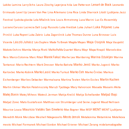
Lenart de Bock
Lakiko
Lamina
Larry Ochs
Laura Zöschg
Layerjeva hiša
Lee Patterson
Leonardo
Grimaudo
Level Up
Lieven Van Pee
Lina Allemano
Lina Rica
Linda Sharrock
Litošt
Ljubljana Jazz
Festival
ljudska glasba
Lola Mlačnik
lora
Louis Armstrong
Luca Marini
Luc Ex Assembly
Luciano Caruso
Lucrecia Dalt
Luigi Russolo
Luka Hreščak
Luka Juhart
Luka Poljanec
Luka
Prinčič
Luka Ropret
Luka Zabric
Luka Zagoričnik
Luke Thomas Dunne
Luna Brinovar
Luís
Maja Osojnik
Vicente
László Juhász
Léo Dupleix
Made To Break
Magda Mayas
Maja Vaupotič
Makoto Oshiro
Mamka
Manja Ristć
MaNoPaMa Quartet
Manu Mayr
Mapa Knapič
Marcelo dos
Reis
Marco Colonna
Marc Ribot
Marek Fakuč
Marhe Lea
Mariboring
Marina Džukljev
Marina
Marko Jenič
Tantanozi
Mario Rechtern
Mark Dresser
Marko Batista
Marko Jugović
Marko
Karlovčec
Marko Košnik
Marko Lasič
Marko Turkuš
Marko Čeh
Marko Črnčec
Markus
Eichenberger
Marlies Debacker
Marmalsana
Martina Testen
Martin Eccles
Martin Kuchen
Martin Ukmar
Marton Palatinszsky
Maruži Tjaždaga
Mary Halvorson
Masada
Masami Akita
Matjaž Bajc
Matej Bonin
Matej Mihevc
Matevž Jerman
Matija Krečič
Matija Schellander
Matjaž Zorec
Mats Gustafsson
Matthias von Strumberger und Seine Jugend
Maud Nellisen
Mauricio Valdés San Emeterio
Maurice Louca
Max Bogner
Max MSP
MENT
MENT Ljubljana
Meredith Monk
Merzbow
Meshell Ndegeocello
Mesto žensk
Metabonma
Metamkine
Metelkova
mesto
Michael Formanek
Michael Gordon
Michael Griener
Michael Zerang
midelamodogodke