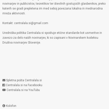
novinarjev in publicistov, teoretikov ter številnih gostujočih glasbenikov, preko
katerih se gradi prepletena im med seboj povezana lokalna in mednarodna
mreža aktivnosti.
Kontakt: centralala.si@gmail.com
Uredniška politika Centralala.si spoštuje etične standarde kot usmeritve in
zavezo za delo naših novinarjev, ki so zapisani v Novinarskem kodeksu
Društva novinarjev Slovenije.
Spletna pošta Centralala.si
Centralala.si na Facebooku
Centralala.si na YouTubu
Kolofon