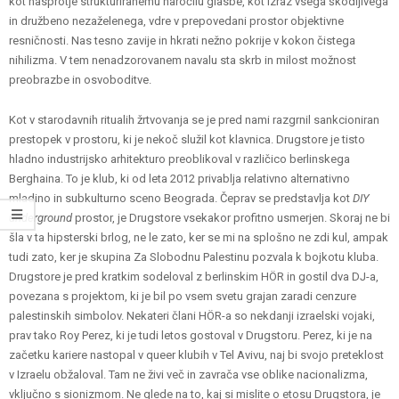
kot nasprotje strukturiranemu naročilu glasbe, kot izraz vsega škodljivega
in družbeno nezaželenega, vdre v prepovedani prostor objektivne
resničnosti. Nas tesno zavije in hkrati nežno pokrije v kokon čistega
nihilizma. V tem nenadzorovanem navalu sta skrb in milost možnost
preobrazbe in osvoboditve.
Kot v starodavnih ritualih žrtvovanja se je pred nami razgrnil sankcioniran
prestopek v prostoru, ki je nekoč služil kot klavnica. Drugstore je tisto
hladno industrijsko arhitekturo preoblikoval v različico berlinskega
Berghaina. To je klub, ki od leta 2012 privablja relativno alternativno
mladino in subkulturno sceno Beograda. Čeprav se predstavlja kot
DIY
underground
prostor, je Drugstore vsekakor profitno usmerjen. Skoraj ne bi
šla v ta hipsterski brlog, ne le zato, ker se mi na splošno ne zdi kul, ampak
tudi zato, ker je skupina Za Slobodnu
Palestinu pozvala k bojkotu kluba.
Drugstore je pred kratkim sodeloval z berlinskim HÖR in gostil dva DJ-a,
povezana s projektom, ki je bil po vsem svetu grajan zaradi cenzure
palestinskih simbolov. Nekateri člani HÖR-a so nekdanji izraelski vojaki,
prav tako Roy Perez, ki je tudi letos gostoval v Drugstoru. Perez, ki je na
začetku kariere nastopal v queer klubih v Tel Avivu, naj bi svojo preteklost
v Izraelu obžaloval. Tam ne živi več in zavrača vse oblike nacionalizma,
vključno s sionizmom. Ne glede na to, kaj si mislite o etosu Drugstora, je