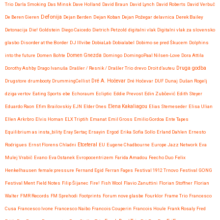
Trio
Darla Smoking
Das Minsk
Dave Holland
David Braun
David Lynch
David Roberts
David Verbuč
Defonija
De Beren Gieren
Dejan Berden
Dejan Koban
Dejan Požegar
delavnica
Derek Bailey
Detonacija
Die! Goldstein
Diego Caicedo
Dietrich Petzold
digitalni vlak
Digitalni vlak za slovensko
glasbo
Disorder at the Border
DJ Illvibe
DobiaLab
Dobialabel
Dobimo se pred Škucem
Dolphins
into the future
Domen Bohte
Domen Gnezda
Domingo
DomingoPaal Nilsen-Love
Dora Attila
Druga godba
Dorothy Ashby
Drago Ivanuša
Drašler / Resnik / Drašler Trio
drevo
Droit d’auteu
Drugstore
drumbooty
DrummingCellist
Dré A. Hočevar
Dré Hočevar
DUF
Dunaj
Dušan Rogelj
dziga vertov
Eating Sports
ebe
Echoraum
Ecliptic
Eddie Prevost
Edin Zubčević
Edith Steyer
Eduardo Raon
Efim Brailovskiy
EJN
Elder Ones
Elena Kakaliagou
Elias Stemeseder
Elisa Ulian
Ellen Arkrbro
Elvis Homan
ELX Triptih
Emanat
Emil Gross
Emilio Gordoa
Ente Tapes
Equilibrium as insta_bility
Eray Sertaç Ersayin
Ergod
Erika Sofia Sollo
Erland Dahlen
Ernesto
Etceteral
Rodrigues
Ernst Florens Chladni
EU
Eugene Chadbourne
Europe Jazz Network
Eva
Mulej Vrabič
Evano
Eva Ostanek
Evropocentrizem
Farida Amadou
Feecho Duo
Felix
Henkelhausen
female:pressure
Fernand Egid
Ferran Fages
Festival 1912 Trnovo
Festival GONG
Festival Ment
Field Notes
Filip Šijanec
Fire!
Fish Wool
Flavio Zanuttini
Florian Stoffner
Florian
Walter
FMR Records
FM Sprehodi
Footprints
Forum nove glasbe
Fourklor
Frame Trio
Francesco
Cusa
Francesco Ivone
Francesco Naibo
Francois Couperin
Francois Houle
Frank Rosaly
Fred