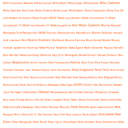
Miha Zadnikar
MIDI Innovation Awards
Mieko Suzuki
Miha Blažič
Miha Ciglar
Miha Gantar
Miha Zadnikar Aleš Suša
Milan Hudnik
Milko Lazar
Miloš Bašin
Mimo Cogliandro
Mina Fina
Mi
smo #odprti za kulturo
Mitja Hlupič
MKNŽ
Mladi raziskovalci
Mladi raziskovalci II
Mladi
raziskovalci III
Mladi raziskovalci IV
Moderna galerija
MoE
Mojca Zupančič
Monika Roscher
Monopoly Child Researches
MONO Scarves
Monoscarves
MoreMusic
Morton Feldman
mozaik
mož s kamero
Mrk
Muanis Sinanović
Multitask
Musica Femina
Musiche dal Mondo
Muzej
novejše zgodovine Slovenije
Máté Pozsár
Nabelóse
Nada Žgank
Nadin Deventer
Najoua
Narodni
dom Maribor
Natascha Gangl
Neforma
Nejc Grm
Nemogoče
Nenad Kovačić
Nenad Sinkauz
Neo-
Neposlušno
Cymex
nevem nevem
New Freequestra
Niansa
Nice Trick
Nick Fraser
Nicolas
Nina Dragičević
Humbert
Nicolas Jaar
Nikola Vuković
Nils Vermeulen
Nina Farič
Nina Virant
Nina Virant Vira
Nitz
Nocturna Discordia
Noel Akchote
Noid
Nomenklatura
Non-Aligned Music
Nova muska
Nulla
Nurriá Andorra
odbooqpo
Odbo Oqpo
ODPRTO
Oholo!
Oka
Oksimoron
Oktober
Jazz
Ola Høyer
Olfamoštvo
Olfamož
OM produkcija
oOo
Ornette Coleman
OR poiesis
Orsketer
brez meja
Orsoye Kaincz
Oscilla
Oskar Longyka
Otmar Taber
Otoma Yoshihide
Otomo Yoshihide
Paolo Pascolo
Pablo González Balaguer
Paco Peña
Palomar Records
paolo spaccamonti
PARL
Pasqual Mirro
Patrick K.-H.
Pat Thomas
Paul Clift
Paul Lovens
Pavla Zabret
PENUMBRA
Peter
Evans
Peter Margasak
Peter Rundl
Peter Ugrin
Petra Kapš
Petra Seliškar
Petra Strahovnik
Petter