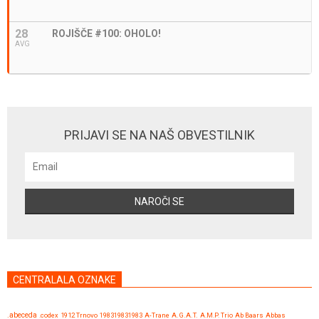
28
ROJIŠČE #100: OHOLO!
AVG
PRIJAVI SE NA NAŠ OBVESTILNIK
CENTRALALA OZNAKE
.abeceda
.codex
1912 Trnovo
198319831983
A-Trane
A.G.A.T.
A.M.P. Trio
Ab Baars
Abbas