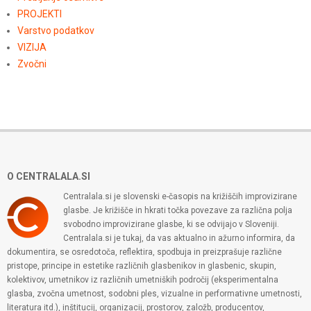
PROJEKTI
Varstvo podatkov
VIZIJA
Zvočni
O CENTRALALA.SI
Centralala.si je slovenski e-časopis na križiščih improvizirane
glasbe. Je križišče in hkrati točka povezave za različna polja
svobodno improvizirane glasbe, ki se odvijajo v Sloveniji.
Centralala.si je tukaj, da vas aktualno in ažurno informira, da
dokumentira, se osredotoča, reflektira, spodbuja in preizprašuje različne
pristope, principe in estetike različnih glasbenikov in glasbenic, skupin,
kolektivov, umetnikov iz različnih umetniških področij (eksperimentalna
glasba, zvočna umetnost, sodobni ples, vizualne in performativne umetnosti,
literatura itd.), inštitucij, organizacij, prostorov, založb, producentov,