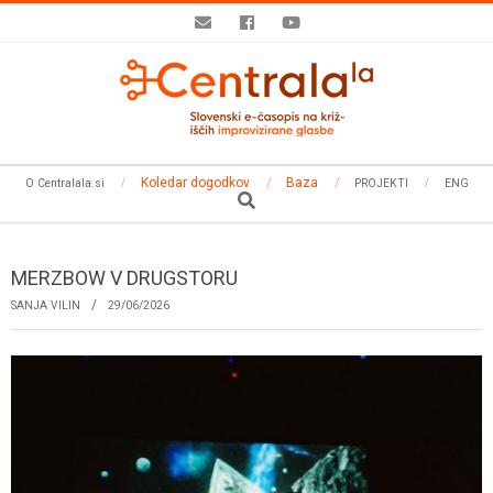
Skip
to
content
Secondary
Koledar dogodkov
Baza
O Centralala.si
PROJEKTI
ENG
Navigation
Search
Menu
MERZBOW V DRUGSTORU
SANJA VILIN
29/06/2026