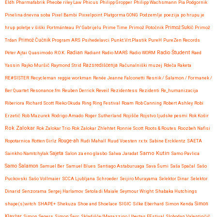
Eldh
Pharmafabrik
Pheobe riley Law
Phicus
Philipp Gropper
Philipp Wachsmann
Pia Podgornik
Pinelina dnevna soba
Pixel Bambi
Pixxelpoint
Platgorma GONG
Podzemlje
poezija
po hrupu je
hrup
poletje v šiški
Portmänteau
Pr' Gabrijelu
Prime Time
Primož Potočnik
Primož Sukič
Primož
Trdan
Primož Čučnik
Program ARS
Psihedelavci
Punkt.Vrt.Plastik
PureH
PureZen Records
Radio Študent
Péter Ajtai
Quasimodo
R.O.K.
Radian
Radiant
Radio MARŠ
Radio WORM
Raed
Yassin
Rajko Muršič
Raymond Strid
Razsrediščenja
Računalniški muzej
Rdeča Raketa
RE#SISTER
Recycleman
reggie workman
Renée Jeanne Falconetti
Resnik / Šalamon / Formanek /
Ber Quartet
Resonance.fm
Reuben Derrick
Reveil
Rezidentess
Rezidenti
Re_humanizacija
Riberiora
Richard Scott
Rieko Okuda
Ring Ring Festival
Roam
Rob Canning
Robert Ashley
Robi
Erzetič
Rob Mazurek
Rodrigo Amado
Roger Sutherland
Rojišče
Rojstvo ljudske pesmi
Rok Košir
Rok Zalokar
Rok Zalokar Trio
Rok Zalokar Zhlehtet
Ronnie Scott
Roots & Routes
Roozbeh Nafisi
Ropotarnica
Rotten Girlz
Rouge-ah
Rudi Mahall
Ruud Voesten
rx:tx
Sabine Ercklentz
SAETA
Samo Kutin
Sainkho Namtchylak
Sajeta
Salon za eno glasbo
Salwa Jaradat
Samo Pavlica
Samo Šalamon
Samuel Ber
Samuel Blues
Santiago Astaburuaga
Sava Šumi
Saša Spačal
Sašo
Puckovski
Sašo Vollmaier
SCCA Ljubljana
Schroeder
Seijiro Murayama
Selektor Dinar
Selektor
Dinarid
Senzorama
Sergej Harlamov
Setola di Maiale
Seymour Wright
Shabaka Hutchings
shape(s)witch
SHAPE+
Shekuza
Shoe and Shoelace
SIGIC
Silke Eberhard
Simon Kenda
Simon
Klavžar
Simon Segers
Simon Šerc
Skladišče/Magazzino LIbertas FEstival
Slobodan Valentinčič