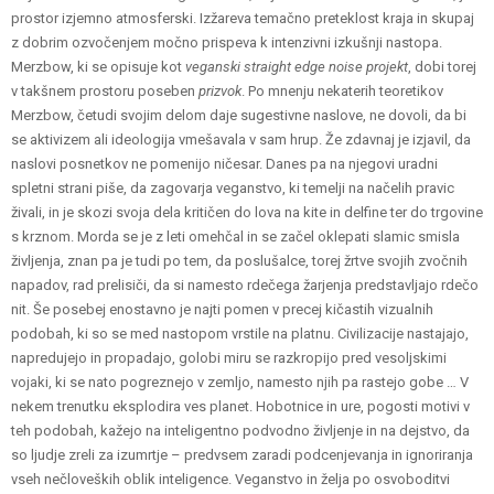
prostor izjemno atmosferski. Izžareva temačno preteklost kraja in skupaj
z dobrim ozvočenjem močno prispeva k intenzivni izkušnji nastopa.
Merzbow, ki se opisuje kot
veganski straight edge noise projekt
, dobi torej
v takšnem prostoru poseben
prizvok
. Po mnenju nekaterih teoretikov
Merzbow, četudi svojim delom daje sugestivne naslove, ne dovoli, da bi
se aktivizem ali ideologija vmešavala v sam hrup. Že zdavnaj je izjavil, da
naslovi posnetkov ne pomenijo ničesar. Danes pa na njegovi uradni
spletni strani piše, da zagovarja veganstvo, ki temelji na načelih pravic
živali, in je skozi svoja dela kritičen do lova na kite in delfine ter do trgovine
s krznom. Morda se je z leti omehčal in se začel oklepati slamic smisla
življenja, znan pa je tudi po tem, da poslušalce, torej žrtve svojih zvočnih
napadov, rad prelisiči, da si namesto rdečega žarjenja predstavljajo rdečo
nit. Še posebej enostavno je najti pomen v precej kičastih vizualnih
podobah, ki so se med nastopom vrstile na platnu. Civilizacije nastajajo,
napredujejo in propadajo, golobi miru se razkropijo pred vesoljskimi
vojaki, ki se nato pogreznejo v zemljo, namesto njih pa rastejo gobe … V
nekem trenutku eksplodira ves planet. Hobotnice in ure, pogosti motivi v
teh podobah, kažejo na inteligentno podvodno življenje in na dejstvo, da
so ljudje zreli za izumrtje – predvsem zaradi podcenjevanja in ignoriranja
vseh nečloveških oblik inteligence. Veganstvo in želja po osvoboditvi