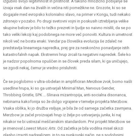
izgubilo svojo legitimnost in pristnost. A takšno množično pobijanje se
izvaja vsak dan na živalih in večina niti pomežikne ne. Grozote, ki so se
dogajale med evropsko kolonialno slavo, na primer v Kongu, tudi nekako
zdrsnejo
v pozabo. Po drugi svetovni vojni in poskusih iztrebljanja velike
skupine belcev je bilo to težko prezreti in ljudje so naivno mislili, da se po
tako veliki lekciji kaj podobnega ne more več ponoviti. Kultura in umetnost
nikoli več ne bosta enaki. Vendar pa človeška evolucija še zdaleč ne
predstavlja linearnega napredka, prej gre za neskončno ponavljanje istih
katastrofalnih napak. Ekstremni hrup zrcali ta negativni napredek. Šele ko
je nadzor popolnoma opuščen in se človek preda silam, ki ga uničujejo,
se zgodi nekaj, čemur je vredno prisluhniti.
Če se poglobimo v ultra-obdelan in amplificiran
Merzbow zvok
, bomo našli
usedline hrupa, ki so ga ustvarjali Minimal Man, Nervous Gender,
Throbbing Gristle, SPK … Slinava mizantropija, anti-socialna disonanca,
nebinarna kakofonija so že dolgo vgrajene v temelje projekta Merzbow.
Vsaka oblika, ki jo družba vsiljuje, je bila že od samega začetka zavrnjena.
Merzbow je začel proizvajati hrup iz želje po ustvarjanju
junka
, ki naj
nikakor ne bi ustrezal meščanskim standardom. Prvi projekt Merzbow se
je imenoval
Lowest Music Arts
. Od začetka je bila vodilna misel skozi
glasbo izraziti nadrealizem, in to na punkovski način, ne s sodobnimi