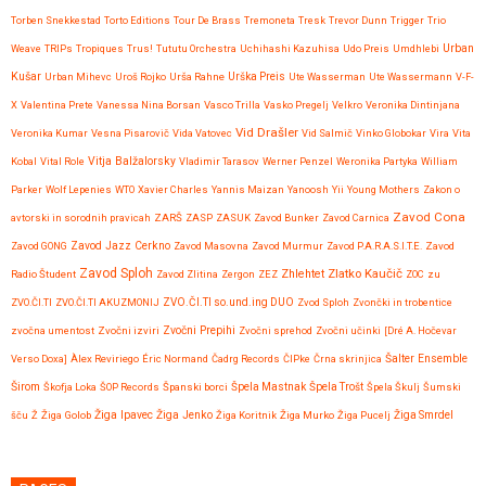
Torben Snekkestad
Torto Editions
Tour De Brass
Tremoneta
Tresk
Trevor Dunn
Trigger
Trio
Urban
Weave
TRIPs
Tropiques
Trus!
Tututu Orchestra
Uchihashi Kazuhisa
Udo Preis
Umdhlebi
Kušar
Urban Mihevc
Uroš Rojko
Urša Rahne
Urška Preis
Ute Wasserman
Ute Wassermann
V-F-
X
Valentina Prete
Vanessa Nina Borsan
Vasco Trilla
Vasko Pregelj
Velkro
Veronika Dintinjana
Vid Drašler
Veronika Kumar
Vesna Pisarovič
Vida Vatovec
Vid Salmič
Vinko Globokar
Vira
Vita
Vitja Balžalorsky
Kobal
Vital Role
Vladimir Tarasov
Werner Penzel
Weronika Partyka
William
Parker
Wolf Lepenies
WTO
Xavier Charles
Yannis Maizan
Yanoosh
Yii
Young Mothers
Zakon o
Zavod Cona
avtorski in sorodnih pravicah
ZARŠ
ZASP
ZASUK
Zavod Bunker
Zavod Carnica
Zavod GONG
Zavod Jazz Cerkno
Zavod Masovna
Zavod Murmur
Zavod P.A.R.A.S.I.T.E.
Zavod
Zavod Sploh
Zlatko Kaučič
Zhlehtet
Radio Študent
Zavod Zlitina
Zergon
ZEZ
ZOC
zu
ZVO.ČI.TI
ZVO.ČI.TI AKUZMONIJ
ZVO.ČI.TI so.und.ing DUO
Zvod Sploh
Zvončki in trobentice
Zvočni Prepihi
zvočna umentost
Zvočni izviri
Zvočni sprehod
Zvočni učinki
[Dré A. Hočevar
Verso Doxa]
Àlex Reviriego
Éric Normand
Čadrg Records
ČIPke
Črna skrinjica
Šalter Ensemble
Širom
Škofja Loka
ŠOP Records
Španski borci
Špela Mastnak
Špela Trošt
Špela Škulj
Šumski
Žiga Ipavec
šču
Ž
Žiga Golob
Žiga Jenko
Žiga Koritnik
Žiga Murko
Žiga Pucelj
Žiga Smrdel