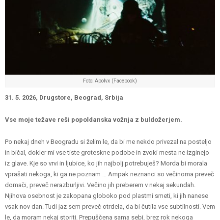
Foto: Apolvx (Facebook)
31.
5. 2026, Drugstore, Beograd, Srbija
Vse moje težave reši popoldanska vožnja z buldožerjem.
Po nekaj dneh v Beogradu si želim le, da bi me nekdo privezal na posteljo
in bičal, dokler mi vse tiste groteskne podobe in zvoki mesta ne izginejo
iz glave. Kje so vrvi in ​​ljubice, ko jih najbolj potrebuješ? Morda bi morala
vprašati nekoga, ki ga ne poznam … Ampak neznanci so večinoma preveč
domači, preveč nerazburljivi. Večino jih preberem v nekaj sekundah.
Njihova osebnost je zakopana globoko pod plastmi smeti, ki jih nanese
vsak nov dan. Tudi jaz sem preveč otrdela, da bi čutila vse subtilnosti. Vem
le, da moram nekaj storiti. Prepuščena sama sebi, brez rok nekoga