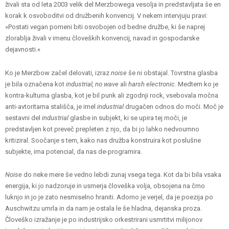
živali sta od leta 2003 velik del Merzbowega vesolja in predstavljata še en
korak k osvoboditvi od družbenih konvencij. V nekem intervjuju pravi:
»Postati vegan pomeni biti osvobojen od bedne družbe, ki še naprej
zlorablja živali v imenu človeških konvencij, navad in gospodarske
dejavnosti.«
Ko je Merzbow začel delovati, izraz
noise
še ni obstajal. Tovrstna glasba
je bila označena kot
industrial, no wave
ali
harsh electronic
. Medtem ko je
kontra-kulturna glasba, kot je bil punk ali zgodnji rock, vsebovala močna
anti-avtoritarna stališča, je imel
industrial
drugačen odnos do moči. Moč je
sestavni del
industrial
glasbe in subjekt, ki se upira tej moči, je
predstavljen kot preveč prepleten z njo, da bi jo lahko nedvoumno
kritiziral. Soočanje s tem, kako nas družba konstruira kot poslušne
subjekte, ima potencial, da nas de-programira.
Noise
do neke mere še vedno lebdi zunaj vsega tega. Kot da bi bila vsaka
energija, ki jo nadzoruje in usmerja človeška volja, obsojena na črno
luknjo in jo je zato nesmiselno hraniti. Adorno je verjel, da je poezija po
Auschwitzu umrla in da nam je ostala le še hladna, dejanska proza.
Človeško izražanje je po industrijsko orkestrirani usmrtitvi milijonov