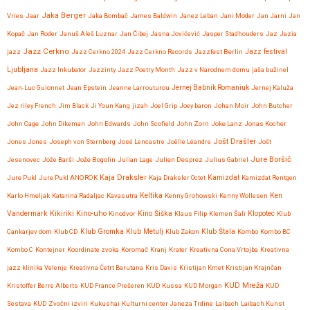
Jaka Berger
Vries
Jaar
Jaka Bombač
James Baldwin
Janez Leban
Jani Moder
Jan Jarni
Jan
Kopač
Jan Roder
Januš Aleš Luznar
Jan Čibej
Jasna Jovićević
Jasper Stadhouders
Jaz
Jazia
Jazz Cerkno
Jazz festival
jazz
Jazz Cerkno 2024
Jazz Cerkno Records
Jazzfest Berlin
Ljubljana
Jazz Inkubator
Jazzinty
Jazz Poetry Month
Jazz v Narodnem domu
jaša bužinel
Jean-Luc Guionnet
Jean Epstein
Jeanne Larrouturou
Jernej Babnik Romaniuk
Jernej Kaluža
Jez riley French
Jim Black
Ji Youn Kang
jizah
Joel Grip
Joey baron
Johan Moir
John Butcher
John Cage
John Dikeman
John Edwards
John Scofield
John Zorn
Joke Lanz
Jonas Kocher
Jošt Drašler
Jones Jones
Joseph von Sternberg
José Lencastre
Joëlle Léandre
Jošt
Jure Boršič
Jesenovec
Jože Barši
Jože Bogolin
Julian Lage
Julien Desprez
Julius Gabriel
Kaja Draksler
Jure Pukl
Jure Pukl ANOROK
Kaja Draksler Octet
Kamizdat
Kamizdat Rentgen
Karlo Hmeljak
Katarina Radaljac
Kavasutra
Keltika
Kenny Grohowski
Kenny Wollesen
Ken
Kikiriki
Kino-uho
Vandermark
Kinodvor
Kino Šiška
Klaus Filip
Klemen Šali
Klopotec
Klub
Klub Gromka
Cankarjev dom
Klub CD
Klub Metulj
Klub Zakon
Klub Štala
Kombo
Kombo BC
Kombo C
Kontejner
Koordinate zvoka
Koromač
Kranj
Krater
Kreativna Cona Vrtojba
Kreativna
jazz klinika Velenje
Kreativna Četrt Barutana
Kris Davis
Kristijan Kmet
Kristijan Krajnčan
KUD Mreža
Kristoffer Berre Alberts
KUD France Prešeren
KUD Kussa
KUD Morgan
KUD
Sestava
KUD Zvočni izviri
Kukushai
Kulturni center Janeza Trdine
Laibach
Laibach Kunst