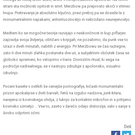
strani sta možnosti opitost in smrt. Merzbow pa preprosto skoči v vrtinec
hrupa. Pretiravanje je absolutno ključno, pravi preboj pa se doseže le z
monumentalnimi napakami, antivirtuoznostjo in nebrzdano neurejenostjo.
Medtem ko se mogočne teorije razvijajo v neskončnost in kup piflarjev
zapravlja svoja življenja, obtičani v knjigah, ne pozabimo, da punk vse to
izrazi v dveh minutah, nabitih z energijo. Pri Merzbowu se čas raztegne,
zato ti dve minuti zlahka postaneta dve uri, a subjektivni občutek časa se
globoko spremeni, ko vstopimo v trans. Dionizični ritual, ki sega na
področje nadrealnega, se v nastopu združuje z apolonsko, vizualno
izkušnjo.
Poceni kasete v ovitkih še cenejše pornografije, kičasti monumentalni
prizori apokalipse v živih barvah, fetiš na izgubo nadzora,
junk
kitara
,
narejena iz kovinskega ohišja, z luknjo za kontaktni mikrofon in s pritrjeno
kovinsko vzmetjo … Vse to, zavito v žarečo odejo distorzije, vabi v sanje s
široko odprtimi očmi.
Deli: