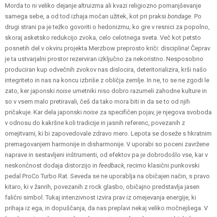
Morda to ni veliko dejanje altruizma ali kvazi religiozno pomanjševanje
samega sebe, a od tod izhaja močan užitek, kot pri praksi
bondage.
Po
drugi strani pa je težko govoriti o hedonizmu, ko gre v resnici za popolno,
skoraj asketsko redukcijo zvoka, celo celotnega sveta. Več kot petsto
posnetih del v okviru projekta Merzbow preprosto kriči: disciplina! Čeprav
je ta ustvarjalni prostor rezerviran izključno za nekoristno. Nesposobno
produciran kup odvečnih zvokov nas dislocira, deteritorializira, krši našo
integriteto in nas na koncu izbriše z obličja zemlje. In ne, to se ne zgodi le
zato, ker japonski
noise
umetniki niso dobro razumeli zahodne kulture in
so v vsem malo pretiravali, češ da tako mora biti in da se to od njih
pričakuje. Kar dela japonski
noise
za specifičen pojav, je njegova svoboda
v odnosu do kakršne koli tradicije in jasnih referenc, povezanih z
omejitvami, ki bi zapovedovale zdravo mero. Lepota se doseže s hkratnim
premagovanjem harmonije in disharmonije. V uporabi so poceni zavržene
naprave in sestavljeni inštrumenti, od efektov pa je dobrodošlo vse, kar v
neskončnost dodaja distorzijo in
feedback
, recimo klasični punkovski
pedal ProCo Turbo Rat. Seveda se ne uporablja na običajen način, s pravo
kitaro, ki v žanrih, povezanih z rock glasbo, običajno predstavlja jasen
falični simbol. Tukaj intenzivnost izvira prav iz omejevanja energije, ki
prihaja iz ega, in dopuščanja, da nas preplavi nekaj veliko močnejšega. V