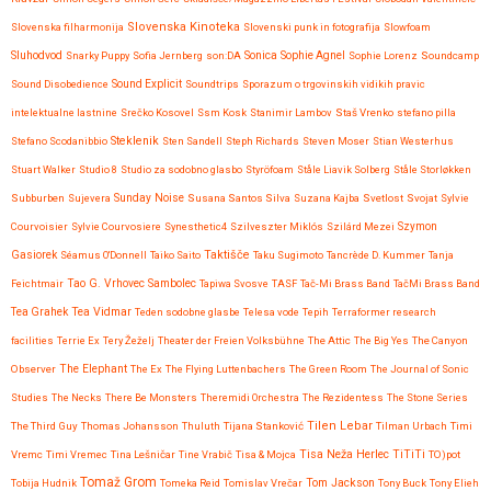
Slovenska Kinoteka
Slovenska filharmonija
Slovenski punk in fotografija
Slowfoam
Sluhodvod
Sonica
Snarky Puppy
Sofia Jernberg
son:DA
Sophie Agnel
Sophie Lorenz
Soundcamp
Sound Disobedience
Sound Explicit
Soundtrips
Sporazum o trgovinskih vidikih pravic
intelektualne lastnine
Srečko Kosovel
Ssm Kosk
Stanimir Lambov
Staš Vrenko
stefano pilla
Steklenik
Stefano Scodanibbio
Sten Sandell
Steph Richards
Steven Moser
Stian Westerhus
Stuart Walker
Studio 8
Studio za sodobno glasbo
Styröfoam
Ståle Liavik Solberg
Ståle Storløkken
Subburben
Sujevera
Sunday Noise
Susana Santos Silva
Suzana Kajba
Svetlost
Svojat
Sylvie
Courvoisier
Sylvie Courvosiere
Synesthetic4
Szilveszter Miklós
Szilárd Mezei
Szymon
Taktišče
Gasiorek
Séamus O'Donnell
Taiko Saito
Taku Sugimoto
Tancrède D. Kummer
Tanja
Feichtmair
Tao G. Vrhovec Sambolec
Tapiwa Svosve
TASF
Tač-Mi Brass Band
TačMi Brass Band
Tea Vidmar
Tea Grahek
Teden sodobne glasbe
Telesa vode
Tepih
Terraformer research
facilities
Terrie Ex
Tery Žeželj
Theater der Freien Volksbühne
The Attic
The Big Yes
The Canyon
Observer
The Elephant
The Ex
The Flying Luttenbachers
The Green Room
The Journal of Sonic
Studies
The Necks
There Be Monsters
Theremidi Orchestra
The Rezidentess
The Stone Series
Tilen Lebar
The Third Guy
Thomas Johansson
Thuluth
Tijana Stanković
Tilman Urbach
Timi
Tisa Neža Herlec
TiTiTi
Vremc
Timi Vremec
Tina Lešničar
Tine Vrabič
Tisa & Mojca
TO)pot
Tomaž Grom
Tom Jackson
Tobija Hudnik
Tomeka Reid
Tomislav Vrečar
Tony Buck
Tony Elieh