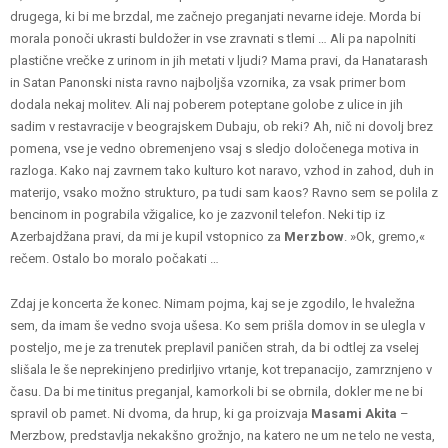
drugega, ki bi me brzdal, me začnejo preganjati nevarne ideje. Morda bi
morala ponoči ukrasti buldožer in vse zravnati s tlemi … Ali pa napolniti
plastične vrečke z urinom in jih metati v ljudi? Mama pravi, da Hanatarash
in Satan Panonski nista ravno najboljša vzornika, za vsak primer bom
dodala nekaj molitev. Ali naj poberem poteptane golobe z ulice in jih
sadim v restavracije v beograjskem Dubaju, ob reki? Ah, nič ni dovolj brez
pomena, vse je vedno obremenjeno vsaj s sledjo določenega motiva in
razloga. Kako naj zavrnem tako kulturo kot naravo, vzhod in zahod, duh in
materijo, vsako možno strukturo, pa tudi sam kaos? Ravno sem se polila z
bencinom in pograbila vžigalice, ko je zazvonil telefon. Neki tip iz
Azerbajdžana pravi, da mi je kupil vstopnico za
Merzbow
. »Ok, gremo,«
rečem. Ostalo bo moralo počakati …
Zdaj je koncerta že konec. Nimam pojma, kaj se je zgodilo, le hvaležna
sem, da imam še vedno svoja ušesa. Ko sem prišla domov in se ulegla v
posteljo, me je za trenutek preplavil paničen strah, da bi odtlej za vselej
slišala le še neprekinjeno predirljivo vrtanje, kot trepanacijo, zamrznjeno v
času. Da bi me tinitus preganjal, kamorkoli bi se obrnila, dokler me ne bi
spravil ob pamet. Ni dvoma, da hrup, ki ga proizvaja
Masami Akita
–
Merzbow, predstavlja nekakšno grožnjo, na katero ne um ne telo ne vesta,