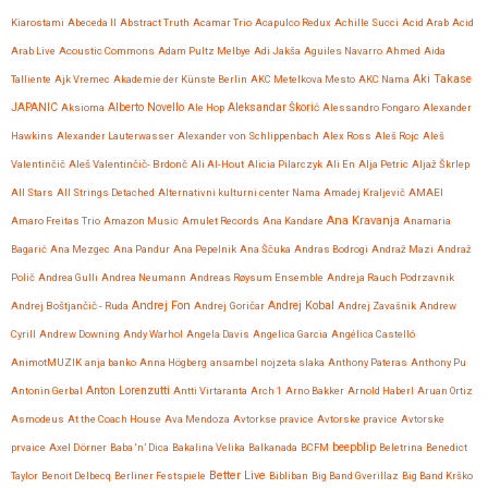
Kiarostami
Abeceda II
Abstract Truth
Acamar Trio
Acapulco Redux
Achille Succi
Acid Arab
Acid
Arab Live
Acoustic Commons
Adam Pultz Melbye
Adi Jakša
Aguiles Navarro
Ahmed
Aida
Talliente
Ajk Vremec
Akademie der Künste Berlin
AKC Metelkova Mesto
AKC Nama
Aki Takase
JAPANIC
Aksioma
Alberto Novello
Ale Hop
Aleksandar Škorić
Alessandro Fongaro
Alexander
Hawkins
Alexander Lauterwasser
Alexander von Schlippenbach
Alex Ross
Aleš Rojc
Aleš
Valentinčič
Aleš Valentinčič- Brdonč
Ali Al-Hout
Alicia Pilarczyk
Ali En
Alja Petric
Aljaž Škrlep
All Stars
All Strings Detached
Alternativni kulturni center Nama
Amadej Kraljevič
AMAEI
Ana Kravanja
Amaro Freitas Trio
Amazon Music
Amulet Records
Ana Kandare
Anamaria
Bagarić
Ana Mezgec
Ana Pandur
Ana Pepelnik
Ana Ščuka
Andras Bodrogi
Andraž Mazi
Andraž
Polič
Andrea Gulli
Andrea Neumann
Andreas Røysum Ensemble
Andreja Rauch Podrzavnik
Andrej Fon
Andrej Kobal
Andrej Boštjančič - Ruda
Andrej Goričar
Andrej Zavašnik
Andrew
Cyrill
Andrew Downing
Andy Warhol
Angela Davis
Angelica Garcia
Angélica Castelló
AnimotMUZIK
anja banko
Anna Högberg
ansambel nojzeta slaka
Anthony Pateras
Anthony Pu
Anton Lorenzutti
Antonin Gerbal
Antti Virtaranta
Arch 1
Arno Bakker
Arnold Haberl
Aruan Ortiz
Asmodeus
At the Coach House
Ava Mendoza
Avtorkse pravice
Avtorske pravice
Avtorske
beepblip
prvaice
Axel Dörner
Baba ‘n’ Dica
Bakalina Velika
Balkanada
BCFM
Beletrina
Benedict
Better Live
Taylor
Benoit Delbecq
Berliner Festspiele
Bibliban
Big Band Gverillaz
Big Band Krško