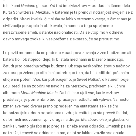
tehnikami
klasične
glasbe. Od tod ime Merzbow – po dadaističnem delu
Kurta Schwittersa,
Merzbau
, v katerem je ta prenovil notranjost svoje hiše z
odpadki. Skozi živalski čut sluha se lahko otresemo vsega, s čimer nas je
civilizacija pokopala in oblikovala, in namesto tega sprejmemo
nerazvrščene smeti, ostanke iracionalnosti. Da se utopimo v odmevu
davno mrtvega zvoka, ki vse prežema z ekstazo, če se prepustimo.
Le paziti moramo, da ne pademo v past povezovanja z zen budizmom ali
katero koli obstoječo idejo, ki bi stala med nami in blaženo ničnostjo,
četudi je to osrednja težnja budizma. Obstaja neskončno število načinov
za dosego želenega cilja in ni potrebe po tem, da bi sledili dolgočasnim
uhojenim potem. Vse, kar potrebujemo, je
Sweet Nuthin
‘, o katerem poje
Lou Reed, še en zgodnji vir navdiha za Merzbow, predvsem s ključnim
albumom
Metal Machine Music
. Da bi lahko ujeli vse, kar Merzbow
predstavlja, je pomembno tudi vprašanje medkulturnih vplivov. Namesto
izmenjave med dvema jasno opredeljenima entitetama se klasični
kolonizacijski odnos popolnoma razdre, identiteti pa sta preveč fluidni,
da bi imeli nedvoumen vpliv druga na drugo.
Merzbow noise
je glasba, ki
zanika umetno glasbo in jo preglasi z neželenimi odpadki. Umetnik pa se
ne izraža, temveč se odrine na stran, da bi se lahko izrazilo vse ostalo.