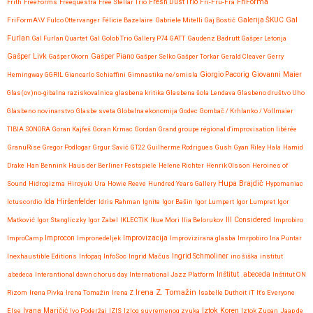
FriForma
Frith
FreeForms
Freequestra
Free Stellar Trio
Fresh Dust Trio
Fri-Fru-Fra
Gal
FriFormA\V
Fulco Ottervanger
Félicie Bazelaire
Gabriele Mitelli
Gaj Bostič
Galerija ŠKUC
Furlan
Gal Furlan Quartet
Gal Golob Trio
Gallery P74
GATT
Gaudenz Badrutt
Gašper Letonja
Gašper Livk
Gašper Okorn
Gašper Piano
Gašper Selko
Gašper Torkar
Gerald Cleaver
Gerry
Giovanni Maier
Hemingway
GGRIL
Giancarlo Schiaffini
Gimnastika ne/smisla
Giorgio Pacorig
Glas(ov)no-gibalna raziskovalnica
glasbena kritika
Glasbena šola Lendava
Glasbeno društvo Uho
Glasbeno novinarstvo
Glasbe sveta
Globalna ekonomija
Godec
Gombač / Krhlanko / Vollmaier
TIBIA SONORA
Goran Kajfeš
Goran Krmac
Gordan
Grand groupe régional d'improvisation libérée
GranuRise
Gregor Podlogar
Grgur Savić
GT22
Guilherme Rodrigues
Gush
Gyan Riley
Hala
Hamid
Drake
Han Bennink
Haus der Berliner Festspiele
Helene Richter
Henrik Olsson
Heroines of
Hupa Brajdič
Sound
Hidrogizma
Hiroyuki Ura
Howie Reeve
Hundred Years Gallery
Hypomaniac
Ida Hiršenfelder
Ictuscordio
Idris Rahman
Ignite
Igor Bašin
Igor Lumpert
Igor Lumpret
Igor
Matković
Igor Stangliczky
Igor Zabel
IKLECTIK
Ikue Mori
Ilia Belorukov
Ill Considered
Improbiro
Improvizacija
ImproCamp
Improcon
Impronedeljek
Improvizirana glasba
Imrpobiro
Ina Puntar
Inexhaustible Editions
Infopaq
InfoSoc
Ingrid Mačus
Ingrid Schmoliner
ino šiška
institut
.abedeca
Interantional dawn chorus day
International Jazz Platform
Inštitut .abeceda
Inštitut ON
Irena Z. Tomažin
Rizom
Irena Pivka
Irena Tomažin
Irena Z
Isabelle Duthoit
iT
It's Everyone
Iztok Koren
Else
Ivana Maričić
Ivo Poderžaj
IZIS
Izlog suvremenog zvuka
Iztok Zupan
Jaap de