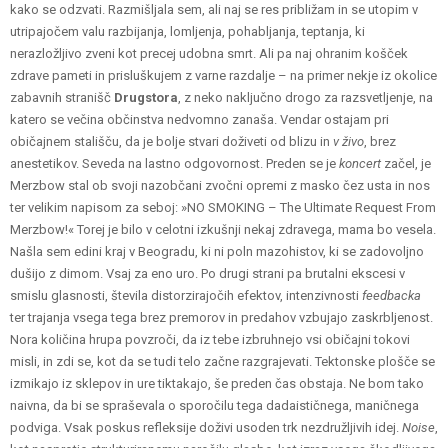
kako se odzvati. Razmišljala sem, ali naj se res približam in se utopim v
utripajočem valu razbijanja, lomljenja, pohabljanja, teptanja, ki
nerazložljivo zveni kot precej udobna smrt. Ali pa naj ohranim košček
zdrave pameti in prisluškujem z varne razdalje – na primer nekje iz okolice
zabavnih stranišč
Drugstora
, z neko naključno drogo za razsvetljenje, na
katero se večina občinstva nedvomno zanaša. Vendar ostajam pri
običajnem stališču, da je bolje stvari doživeti od blizu in
v živo
, brez
anestetikov. Seveda na lastno odgovornost. Preden se je
koncert
začel, je
Merzbow stal ob svoji nazobčani zvočni opremi z masko čez usta in nos
ter velikim napisom za seboj: »NO SMOKING – The Ultimate Request From
Merzbow!« Torej je bilo v celotni izkušnji nekaj zdravega, mama bo vesela.
Našla sem edini kraj v Beogradu, ki ni poln mazohistov, ki se zadovoljno
dušijo z dimom. Vsaj za eno uro. Po drugi strani pa brutalni ekscesi v
smislu glasnosti, števila distorzirajočih efektov, intenzivnosti
feedbacka
ter trajanja vsega tega brez premorov in predahov vzbujajo zaskrbljenost.
Nora količina hrupa povzroči, da iz tebe izbruhnejo vsi običajni tokovi
misli, in zdi se, kot da se tudi telo začne razgrajevati. Tektonske plošče se
izmikajo iz sklepov in ure tiktakajo, še preden čas obstaja. Ne bom tako
naivna, da bi se spraševala o sporočilu tega dadaističnega, maničnega
podviga. Vsak poskus refleksije doživi usoden trk nezdružljivih idej.
Noise
,