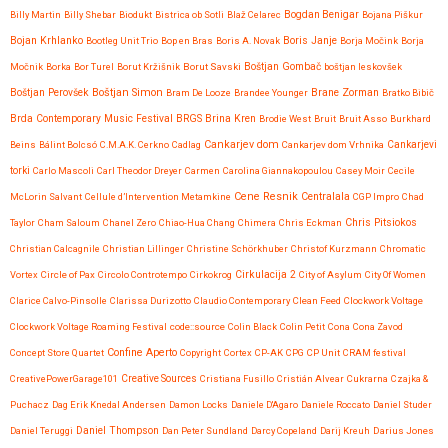
Billy Martin
Billy Shebar
Biodukt
Bistrica ob Sotli
Blaž Celarec
Bogdan Benigar
Bojana Piškur
Bojan Krhlanko
Boris Janje
Bootleg Unit Trio
Bop en Bras
Boris A. Novak
Borja Močink
Borja
Močnik
Borka
Bor Turel
Borut Kržišnik
Borut Savski
Boštjan Gombač
boštjan leskovšek
Boštjan Simon
Brane Zorman
Boštjan Perovšek
Bram De Looze
Brandee Younger
Bratko Bibič
Brda Contemporary Music Festival
BRGS
Brina Kren
Brodie West
Bruit
Bruit Asso
Burkhard
Cankarjev dom
Beins
Bálint Bolcsó
C.M.A.K. Cerkno
Cadlag
Cankarjev dom Vrhnika
Cankarjevi
torki
Carlo Mascoli
Carl Theodor Dreyer
Carmen
Carolina Giannakopoulou
Casey Moir
Cecile
Cene Resnik
Centralala
McLorin Salvant
Cellule d’Intervention Metamkine
CGP Impro
Chad
Chris Pitsiokos
Taylor
Cham Saloum
Chanel Zero
Chiao-Hua Chang
Chimera
Chris Eckman
Christian Calcagnile
Christian Lillinger
Christine Schörkhuber
Christof Kurzmann
Chromatic
Vortex
Circle of Pax
Circolo Controtempo
Cirkokrog
Cirkulacija 2
City of Asylum
City Of Women
Clarice Calvo-Pinsolle
Clarissa Durizotto
Claudio Contemporary
Clean Feed
Clockwork Voltage
Clockwork Voltage Roaming Festival
code::source
Colin Black
Colin Petit
Cona
Cona Zavod
Confine Aperto
Concept Store Quartet
Copyright
Cortex
CP-AK
CPG
CP Unit
CRAM festival
CreativePowerGarage101
Creative Sources
Cristiana Fusillo
Cristián Alvear
Cukrarna
Czajka &
Puchacz
Dag Erik Knedal Andersen
Damon Locks
Daniele D'Agaro
Daniele Roccato
Daniel Studer
Daniel Teruggi
Daniel Thompson
Dan Peter Sundland
Darcy Copeland
Darij Kreuh
Darius Jones