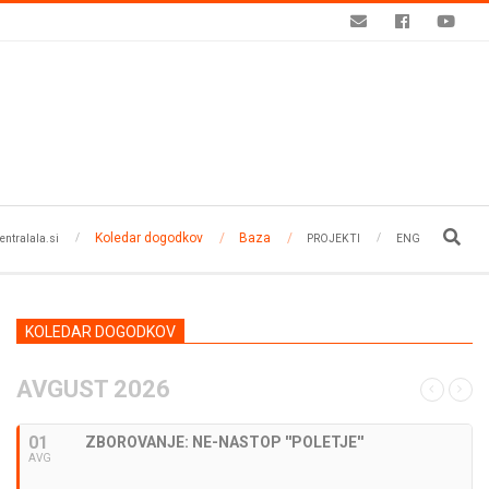
Koledar dogodkov
Baza
Search
entralala.si
PROJEKTI
ENG
KOLEDAR DOGODKOV
AVGUST 2026
01
ZBOROVANJE: NE-NASTOP ''POLETJE''
AVG