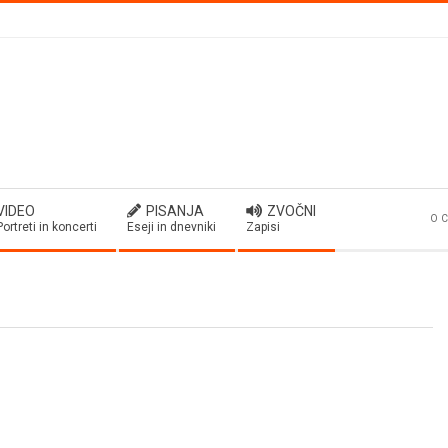
VIDEO
PISANJA
ZVOČNI
O C
Portreti in koncerti
Eseji in dnevniki
Zapisi