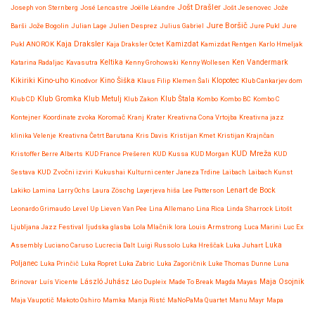
Jošt Drašler
Joseph von Sternberg
José Lencastre
Joëlle Léandre
Jošt Jesenovec
Jože
Jure Boršič
Barši
Jože Bogolin
Julian Lage
Julien Desprez
Julius Gabriel
Jure Pukl
Jure
Kaja Draksler
Pukl ANOROK
Kaja Draksler Octet
Kamizdat
Kamizdat Rentgen
Karlo Hmeljak
Katarina Radaljac
Kavasutra
Keltika
Kenny Grohowski
Kenny Wollesen
Ken Vandermark
Kikiriki
Kino-uho
Kinodvor
Kino Šiška
Klaus Filip
Klemen Šali
Klopotec
Klub Cankarjev dom
Klub Gromka
Klub CD
Klub Metulj
Klub Zakon
Klub Štala
Kombo
Kombo BC
Kombo C
Kontejner
Koordinate zvoka
Koromač
Kranj
Krater
Kreativna Cona Vrtojba
Kreativna jazz
klinika Velenje
Kreativna Četrt Barutana
Kris Davis
Kristijan Kmet
Kristijan Krajnčan
KUD Mreža
Kristoffer Berre Alberts
KUD France Prešeren
KUD Kussa
KUD Morgan
KUD
Sestava
KUD Zvočni izviri
Kukushai
Kulturni center Janeza Trdine
Laibach
Laibach Kunst
Lenart de Bock
Lakiko
Lamina
Larry Ochs
Laura Zöschg
Layerjeva hiša
Lee Patterson
Leonardo Grimaudo
Level Up
Lieven Van Pee
Lina Allemano
Lina Rica
Linda Sharrock
Litošt
Ljubljana Jazz Festival
ljudska glasba
Lola Mlačnik
lora
Louis Armstrong
Luca Marini
Luc Ex
Assembly
Luciano Caruso
Lucrecia Dalt
Luigi Russolo
Luka Hreščak
Luka Juhart
Luka
Poljanec
Luka Prinčič
Luka Ropret
Luka Zabric
Luka Zagoričnik
Luke Thomas Dunne
Luna
Maja Osojnik
Brinovar
Luís Vicente
László Juhász
Léo Dupleix
Made To Break
Magda Mayas
Maja Vaupotič
Makoto Oshiro
Mamka
Manja Ristć
MaNoPaMa Quartet
Manu Mayr
Mapa