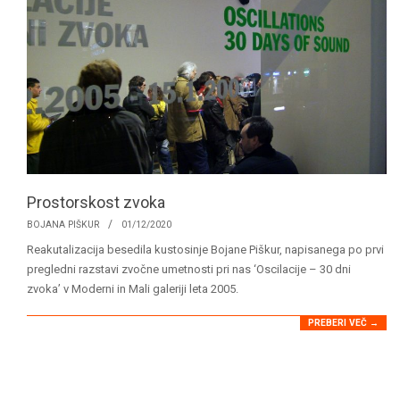
Prostorskost zvoka
2020-
BOJANA PIŠKUR
01/12/2020
12-
Reakutalizacija besedila kustosinje Bojane Piškur, napisanega po prvi
01
pregledni razstavi zvočne umetnosti pri nas ‘Oscilacije – 30 dni
zvoka’ v Moderni in Mali galeriji leta 2005.
PREBERI VEČ →