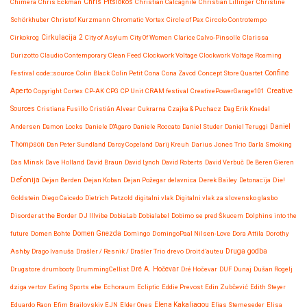
Chris Pitsiokos
Chimera
Chris Eckman
Christian Calcagnile
Christian Lillinger
Christine
Schörkhuber
Christof Kurzmann
Chromatic Vortex
Circle of Pax
Circolo Controtempo
Cirkokrog
Cirkulacija 2
City of Asylum
City Of Women
Clarice Calvo-Pinsolle
Clarissa
Durizotto
Claudio Contemporary
Clean Feed
Clockwork Voltage
Clockwork Voltage Roaming
Confine
Festival
code::source
Colin Black
Colin Petit
Cona
Cona Zavod
Concept Store Quartet
Aperto
Copyright
Cortex
CP-AK
CPG
CP Unit
CRAM festival
CreativePowerGarage101
Creative
Sources
Cristiana Fusillo
Cristián Alvear
Cukrarna
Czajka & Puchacz
Dag Erik Knedal
Andersen
Damon Locks
Daniele D'Agaro
Daniele Roccato
Daniel Studer
Daniel Teruggi
Daniel
Thompson
Dan Peter Sundland
Darcy Copeland
Darij Kreuh
Darius Jones Trio
Darla Smoking
Das Minsk
Dave Holland
David Braun
David Lynch
David Roberts
David Verbuč
De Beren Gieren
Defonija
Dejan Berden
Dejan Koban
Dejan Požegar
delavnica
Derek Bailey
Detonacija
Die!
Goldstein
Diego Caicedo
Dietrich Petzold
digitalni vlak
Digitalni vlak za slovensko glasbo
Disorder at the Border
DJ Illvibe
DobiaLab
Dobialabel
Dobimo se pred Škucem
Dolphins into the
future
Domen Bohte
Domen Gnezda
Domingo
DomingoPaal Nilsen-Love
Dora Attila
Dorothy
Druga godba
Ashby
Drago Ivanuša
Drašler / Resnik / Drašler Trio
drevo
Droit d’auteu
Drugstore
drumbooty
DrummingCellist
Dré A. Hočevar
Dré Hočevar
DUF
Dunaj
Dušan Rogelj
dziga vertov
Eating Sports
ebe
Echoraum
Ecliptic
Eddie Prevost
Edin Zubčević
Edith Steyer
Eduardo Raon
Efim Brailovskiy
EJN
Elder Ones
Elena Kakaliagou
Elias Stemeseder
Elisa