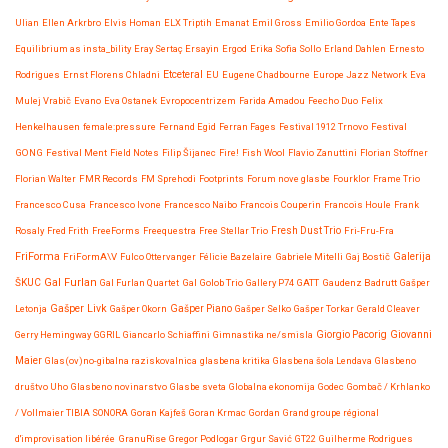
Ulian
Ellen Arkrbro
Elvis Homan
ELX Triptih
Emanat
Emil Gross
Emilio Gordoa
Ente Tapes
Equilibrium as insta_bility
Eray Sertaç Ersayin
Ergod
Erika Sofia Sollo
Erland Dahlen
Ernesto
Etceteral
Rodrigues
Ernst Florens Chladni
EU
Eugene Chadbourne
Europe Jazz Network
Eva
Mulej Vrabič
Evano
Eva Ostanek
Evropocentrizem
Farida Amadou
Feecho Duo
Felix
Henkelhausen
female:pressure
Fernand Egid
Ferran Fages
Festival 1912 Trnovo
Festival
GONG
Festival Ment
Field Notes
Filip Šijanec
Fire!
Fish Wool
Flavio Zanuttini
Florian Stoffner
Florian Walter
FMR Records
FM Sprehodi
Footprints
Forum nove glasbe
Fourklor
Frame Trio
Francesco Cusa
Francesco Ivone
Francesco Naibo
Francois Couperin
Francois Houle
Frank
Rosaly
Fred Frith
FreeForms
Freequestra
Free Stellar Trio
Fresh Dust Trio
Fri-Fru-Fra
FriForma
FriFormA\V
Fulco Ottervanger
Félicie Bazelaire
Gabriele Mitelli
Gaj Bostič
Galerija
Gal Furlan
ŠKUC
Gal Furlan Quartet
Gal Golob Trio
Gallery P74
GATT
Gaudenz Badrutt
Gašper
Gašper Livk
Letonja
Gašper Okorn
Gašper Piano
Gašper Selko
Gašper Torkar
Gerald Cleaver
Giovanni
Gerry Hemingway
GGRIL
Giancarlo Schiaffini
Gimnastika ne/smisla
Giorgio Pacorig
Maier
Glas(ov)no-gibalna raziskovalnica
glasbena kritika
Glasbena šola Lendava
Glasbeno
društvo Uho
Glasbeno novinarstvo
Glasbe sveta
Globalna ekonomija
Godec
Gombač / Krhlanko
/ Vollmaier TIBIA SONORA
Goran Kajfeš
Goran Krmac
Gordan
Grand groupe régional
d'improvisation libérée
GranuRise
Gregor Podlogar
Grgur Savić
GT22
Guilherme Rodrigues