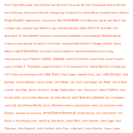
Gush
Gyan Riley
Hala
Hamid Drake
Han Bennink
Haus der Berliner Festspiele
Helene Richter
Henrik Olsson
Heroines of Sound
Hidrogizma
Hiroyuki Ura
Howie Reeve
Hundred Years Gallery
Hupa Brajdič
Ida Hiršenfelder
Hypomaniac
Ictuscordio
Idris Rahman
Ignite
Igor Bašin
Igor
Lumpert
Igor Lumpret
Igor Matković
Igor Stangliczky
Igor Zabel
IKLECTIK
Ikue Mori
Ilia
Improvizacija
Belorukov
Ill Considered
Improbiro
ImproCamp
Improcon
Impronedeljek
Improvizirana glasba
Imrpobiro
Ina Puntar
Inexhaustible Editions
Infopaq
InfoSoc
Ingrid
Mačus
Ingrid Schmoliner
ino šiška
institut .abedeca
Interantional dawn chorus day
International Jazz Platform
Inštitut .abeceda
Inštitut ON Rizom
Irena Pivka
Irena Tomažin
Irena Z. Tomažin
Irena Z
Isabelle Duthoit
iT
It's Everyone Else
Ivana Maričić
Ivo Poderžaj
Iztok Koren
Jaka Berger
IZIS
Izlog suvremenog zvuka
Iztok Zupan
Jaap de Vries
Jaar
Jaka
Bombač
James Baldwin
Janez Leban
Jani Moder
Jan Jarni
Jan Kopač
Jan Roder
Januš Aleš
Jazz Cerkno
Luznar
Jan Čibej
Jasna Jovićević
Jasper Stadhouders
Jaz
Jazia
jazz
Jazz
Jazz festival Ljubljana
Cerkno 2024
Jazz Cerkno Records
Jazzfest Berlin
Jazz Inkubator
Jazzinty
Jazz Poetry Month
Jazz v Narodnem domu
jaša bužinel
Jean-Luc Guionnet
Jean
Epstein
Jeanne Larrouturou
Jernej Babnik Romaniuk
Jernej Kaluža
Jez riley French
Jim
Black
Ji Youn Kang
jizah
Joel Grip
Joey baron
Johan Moir
John Butcher
John Cage
John
Dikeman
John Edwards
John Scofield
John Zorn
Joke Lanz
Jonas Kocher
Jones Jones