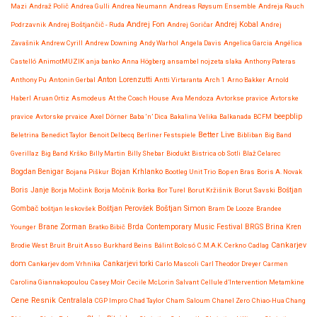
Mazi
Andraž Polič
Andrea Gulli
Andrea Neumann
Andreas Røysum Ensemble
Andreja Rauch
Andrej Fon
Andrej Kobal
Podrzavnik
Andrej Boštjančič - Ruda
Andrej Goričar
Andrej
Zavašnik
Andrew Cyrill
Andrew Downing
Andy Warhol
Angela Davis
Angelica Garcia
Angélica
Castelló
AnimotMUZIK
anja banko
Anna Högberg
ansambel nojzeta slaka
Anthony Pateras
Anton Lorenzutti
Anthony Pu
Antonin Gerbal
Antti Virtaranta
Arch 1
Arno Bakker
Arnold
Haberl
Aruan Ortiz
Asmodeus
At the Coach House
Ava Mendoza
Avtorkse pravice
Avtorske
beepblip
pravice
Avtorske prvaice
Axel Dörner
Baba ‘n’ Dica
Bakalina Velika
Balkanada
BCFM
Better Live
Beletrina
Benedict Taylor
Benoit Delbecq
Berliner Festspiele
Bibliban
Big Band
Gverillaz
Big Band Krško
Billy Martin
Billy Shebar
Biodukt
Bistrica ob Sotli
Blaž Celarec
Bojan Krhlanko
Bogdan Benigar
Bojana Piškur
Bootleg Unit Trio
Bop en Bras
Boris A. Novak
Boris Janje
Borja Močink
Borja Močnik
Borka
Bor Turel
Borut Kržišnik
Borut Savski
Boštjan
Boštjan Simon
Gombač
boštjan leskovšek
Boštjan Perovšek
Bram De Looze
Brandee
Brane Zorman
Younger
Bratko Bibič
Brda Contemporary Music Festival
BRGS
Brina Kren
Cankarjev
Brodie West
Bruit
Bruit Asso
Burkhard Beins
Bálint Bolcsó
C.M.A.K. Cerkno
Cadlag
dom
Cankarjev dom Vrhnika
Cankarjevi torki
Carlo Mascoli
Carl Theodor Dreyer
Carmen
Carolina Giannakopoulou
Casey Moir
Cecile McLorin Salvant
Cellule d’Intervention Metamkine
Cene Resnik
Centralala
CGP Impro
Chad Taylor
Cham Saloum
Chanel Zero
Chiao-Hua Chang