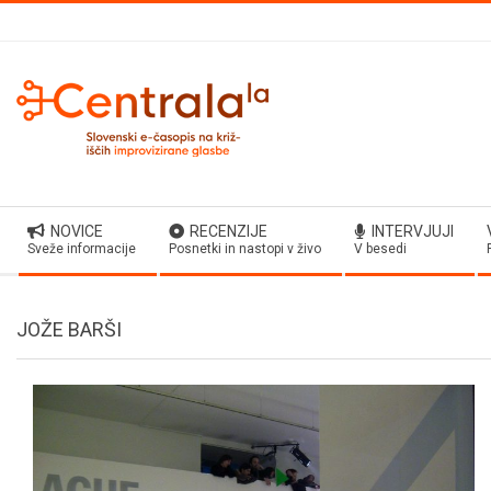
Skip
to
content
Secondary
NOVICE
RECENZIJE
INTERVJUJI
Navigation
Sveže informacije
Posnetki in nastopi v živo
V besedi
Menu
JOŽE BARŠI