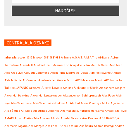
CENTRALALA OZNAKE
.abeceda
.codex
1912 Trnovo
198319831983
A-Trane
A.G.A.T.
A.M.P. Trio
Ab Baars
Abbas
Kiarostami
Abeceda II
Abstract Truth
Acamar Trio
Acapulco Redux
Achille Succi
Acid Arab
Acid Arab Live
Acoustic Commons
Adam Pultz Melbye
Adi Jakša
Aguiles Navarro
Ahmed
Aida Talliente
Ajk Vremec
Akademie der Künste Berlin
AKC Metelkova Mesto
AKC Nama
Aki
Takase JAPANIC
Aksioma
Alberto Novello
Ale Hop
Aleksandar Škorić
Alessandro Fongaro
Alexander Hawkins
Alexander Lauterwasser
Alexander von Schlippenbach
Alex Ross
Aleš
Rojc
Aleš Valentinčič
Aleš Valentinčič- Brdonč
Ali Al-Hout
Alicia Pilarczyk
Ali En
Alja Petric
Aljaž Škrlep
All Stars
All Strings Detached
Alternativni kulturni center Nama
Amadej Kraljevič
Ana Kravanja
AMAEI
Amaro Freitas Trio
Amazon Music
Amulet Records
Ana Kandare
Anamaria Bagarić
Ana Mezgec
Ana Pandur
Ana Pepelnik
Ana Ščuka
Andras Bodrogi
Andraž