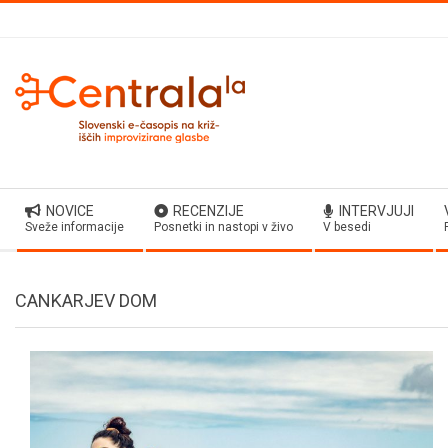
Skip
to
content
Secondary
NOVICE
RECENZIJE
INTERVJUJI
Navigation
Sveže informacije
Posnetki in nastopi v živo
V besedi
Menu
CANKARJEV DOM