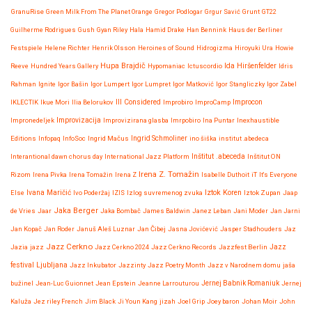
GranuRise
Green Milk From The Planet Orange
Gregor Podlogar
Grgur Savić
Grunt
GT22
Guilherme Rodrigues
Gush
Gyan Riley
Hala
Hamid Drake
Han Bennink
Haus der Berliner
Festspiele
Helene Richter
Henrik Olsson
Heroines of Sound
Hidrogizma
Hiroyuki Ura
Howie
Hupa Brajdič
Ida Hiršenfelder
Reeve
Hundred Years Gallery
Hypomaniac
Ictuscordio
Idris
Rahman
Ignite
Igor Bašin
Igor Lumpert
Igor Lumpret
Igor Matković
Igor Stangliczky
Igor Zabel
IKLECTIK
Ikue Mori
Ilia Belorukov
Ill Considered
Improbiro
ImproCamp
Improcon
Improvizacija
Impronedeljek
Improvizirana glasba
Imrpobiro
Ina Puntar
Inexhaustible
Editions
Infopaq
InfoSoc
Ingrid Mačus
Ingrid Schmoliner
ino šiška
institut .abedeca
Interantional dawn chorus day
International Jazz Platform
Inštitut .abeceda
Inštitut ON
Irena Z. Tomažin
Rizom
Irena Pivka
Irena Tomažin
Irena Z
Isabelle Duthoit
iT
It's Everyone
Iztok Koren
Else
Ivana Maričić
Ivo Poderžaj
IZIS
Izlog suvremenog zvuka
Iztok Zupan
Jaap
Jaka Berger
de Vries
Jaar
Jaka Bombač
James Baldwin
Janez Leban
Jani Moder
Jan Jarni
Jan Kopač
Jan Roder
Januš Aleš Luznar
Jan Čibej
Jasna Jovićević
Jasper Stadhouders
Jaz
Jazz Cerkno
Jazz
Jazia
jazz
Jazz Cerkno 2024
Jazz Cerkno Records
Jazzfest Berlin
festival Ljubljana
Jazz Inkubator
Jazzinty
Jazz Poetry Month
Jazz v Narodnem domu
jaša
bužinel
Jean-Luc Guionnet
Jean Epstein
Jeanne Larrouturou
Jernej Babnik Romaniuk
Jernej
Kaluža
Jez riley French
Jim Black
Ji Youn Kang
jizah
Joel Grip
Joey baron
Johan Moir
John