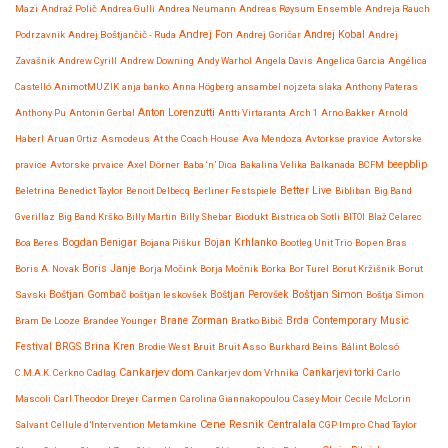
Mazi
Andraž Polič
Andrea Gulli
Andrea Neumann
Andreas Røysum Ensemble
Andreja Rauch
Andrej Fon
Andrej Kobal
Podrzavnik
Andrej Boštjančič - Ruda
Andrej Goričar
Andrej
Zavašnik
Andrew Cyrill
Andrew Downing
Andy Warhol
Angela Davis
Angelica Garcia
Angélica
Castelló
AnimotMUZIK
anja banko
Anna Högberg
ansambel nojzeta slaka
Anthony Pateras
Anton Lorenzutti
Anthony Pu
Antonin Gerbal
Antti Virtaranta
Arch 1
Arno Bakker
Arnold
Haberl
Aruan Ortiz
Asmodeus
At the Coach House
Ava Mendoza
Avtorkse pravice
Avtorske
beepblip
pravice
Avtorske prvaice
Axel Dörner
Baba ‘n’ Dica
Bakalina Velika
Balkanada
BCFM
Better Live
Beletrina
Benedict Taylor
Benoit Delbecq
Berliner Festspiele
Bibliban
Big Band
Gverillaz
Big Band Krško
Billy Martin
Billy Shebar
Biodukt
Bistrica ob Sotli
BITOI
Blaž Celarec
Bojan Krhlanko
Boa Beres
Bogdan Benigar
Bojana Piškur
Bootleg Unit Trio
Bop en Bras
Boris Janje
Boris A. Novak
Borja Močink
Borja Močnik
Borka
Bor Turel
Borut Kržišnik
Borut
Boštjan Simon
Savski
Boštjan Gombač
boštjan leskovšek
Boštjan Perovšek
Boštja Simon
Brane Zorman
Bram De Looze
Brandee Younger
Bratko Bibič
Brda Contemporary Music
Festival
BRGS
Brina Kren
Brodie West
Bruit
Bruit Asso
Burkhard Beins
Bálint Bolcsó
Cankarjev dom
C.M.A.K. Cerkno
Cadlag
Cankarjev dom Vrhnika
Cankarjevi torki
Carlo
Mascoli
Carl Theodor Dreyer
Carmen
Carolina Giannakopoulou
Casey Moir
Cecile McLorin
Cene Resnik
Centralala
Salvant
Cellule d’Intervention Metamkine
CGP Impro
Chad Taylor