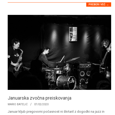
PREBERI VEČ →
Januarska zvočna preiskovanja
2020-
MARIO BATELIĆ
07/02/2020
02-
Januar kljub pregovorni počasnost ni škrtaril z dogodki na jazz in