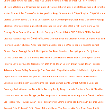
Chris Pitsiokos
Cham Saloum
Chanel Zero
Chiao-Hua Chang
Chimera
Chris Eckman
Christian Calcagnile
Christian Lillinger
Christine Schörkhuber
Christof Kurzmann
Chromatic
Vortex
Circle of Pax
Circolo Controtempo
Cirkokrog
Cirkulacija 2
City of Asylum
City Of Women
Clarice Calvo-Pinsolle
Clarissa Durizotto
Claudio Contemporary
Clean Feed
Clockwork Voltage
Clockwork Voltage Roaming Festival
code::source
Colin Black
Colin Petit
Cona
Cona Zavod
Confine Aperto
Concept Store Quartet
Copyright
Cortex
CP-AK
CPG
CP Unit
CRAM festival
CreativePowerGarage101
Creative Sources
Cristiana Fusillo
Cristián Alvear
Cukrarna
Czajka &
Puchacz
Dag Erik Knedal Andersen
Damon Locks
Daniele D'Agaro
Daniele Roccato
Daniel
Studer
Daniel Teruggi
Daniel Thompson
Dan Peter Sundland
Darcy Copeland
Darij Kreuh
Darius Jones Trio
Darla Smoking
Das Minsk
Dave Holland
David Braun
David Lynch
David
Defonija
Roberts
David Verbuč
De Beren Gieren
Dejan Berden
Dejan Koban
Dejan Požegar
delavnica
Derek Bailey
Detonacija
Die! Goldstein
Diego Caicedo
Dietrich Petzold
digitalni vlak
Digitalni vlak za slovensko glasbo
Disorder at the Border
DJ Illvibe
DobiaLab
Dobialabel
Dobimo se pred Škucem
Dolphins into the future
Domen Bohte
Domen Gnezda
Domingo
DomingoPaal Nilsen-Love
Dora Attila
Dorothy Ashby
Drago Ivanuša
Drašler / Resnik / Drašler
Druga godba
Trio
drevo
Droit d’auteu
Drugstore
drumbooty
DrummingCellist
Dré A. Hočevar
Dré Hočevar
DUF
Dunaj
Dušan Rogelj
dziga vertov
Eating Sports
ebe
Echoraum
Ecliptic
Eddie
Prevost
Edin Zubčević
Edith Steyer
Eduardo Raon
Efim Brailovskiy
EJN
Elder Ones
Elena