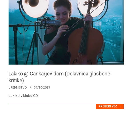
Lakiko @ Cankarjev dom (Delavnica glasbene
kritike)
2023-
UREDNISTVO
31/10/2023
10-
Lakiko v klubu CD
31
PREBERI VEČ →