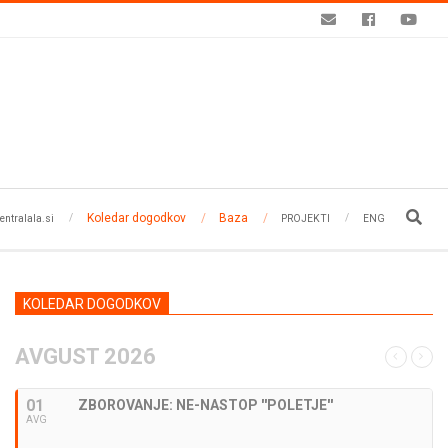
Koledar dogodkov
Baza
Search
entralala.si
PROJEKTI
ENG
KOLEDAR DOGODKOV
AVGUST 2026
01
ZBOROVANJE: NE-NASTOP ''POLETJE''
AVG