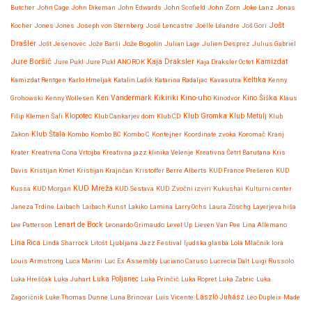
Butcher
John Cage
John Dikeman
John Edwards
John Scofield
John Zorn
Joke Lanz
Jonas
Jošt
Kocher
Jones Jones
Joseph von Sternberg
José Lencastre
Joëlle Léandre
Još Gori
Drašler
Jošt Jesenovec
Jože Barši
Jože Bogolin
Julian Lage
Julien Desprez
Julius Gabriel
Jure Boršič
Kaja Draksler
Jure Pukl
Jure Pukl ANOROK
Kaja Draksler Octet
Kamizdat
Kamizdat Rentgen
Karlo Hmeljak
Katalin Ladik
Katarina Radaljac
Kavasutra
Keltika
Kenny
Kikiriki
Kino-uho
Grohowski
Kenny Wollesen
Ken Vandermark
Kinodvor
Kino Šiška
Klaus
Klub Gromka
Filip
Klemen Šali
Klopotec
Klub Cankarjev dom
Klub CD
Klub Metulj
Klub
Zakon
Klub Štala
Kombo
Kombo BC
Kombo C
Kontejner
Koordinate zvoka
Koromač
Kranj
Krater
Kreativna Cona Vrtojba
Kreativna jazz klinika Velenje
Kreativna Četrt Barutana
Kris
Davis
Kristijan Kmet
Kristijan Krajnčan
Kristoffer Berre Alberts
KUD France Prešeren
KUD
KUD Mreža
Kussa
KUD Morgan
KUD Sestava
KUD Zvočni izviri
Kukushai
Kulturni center
Janeza Trdine
Laibach
Laibach Kunst
Lakiko
Lamina
Larry Ochs
Laura Zöschg
Layerjeva hiša
Lenart de Bock
Lee Patterson
Leonardo Grimaudo
Level Up
Lieven Van Pee
Lina Allemano
Lina Rica
Linda Sharrock
Litošt
Ljubljana Jazz Festival
ljudska glasba
Lola Mlačnik
lora
Louis Armstrong
Luca Marini
Luc Ex Assembly
Luciano Caruso
Lucrecia Dalt
Luigi Russolo
Luka Hreščak
Luka Juhart
Luka Poljanec
Luka Prinčič
Luka Ropret
Luka Zabric
Luka
Zagoričnik
Luke Thomas Dunne
Luna Brinovar
Luís Vicente
László Juhász
Léo Dupleix
Made