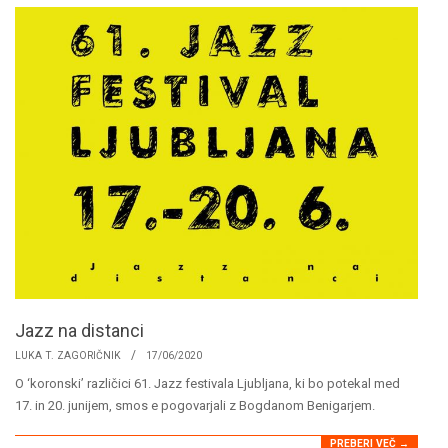
Jazz na distanci
2020-
LUKA T. ZAGORIČNIK
17/06/2020
06-
O ‘koronski’ različici 61. Jazz festivala Ljubljana, ki bo potekal med
17
17. in 20. junijem, smos e pogovarjali z Bogdanom Benigarjem.
PREBERI VEČ →