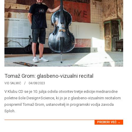
Tomaž Grom: glasbeno-vizualni recital
2023-
VID SALMIČ
04/08/2023
08-
V Klubu CD se je 10. julija odvila otvoritev tretje edicije mednarodne
04
poletne šole Design+Science, ki jo je z glasbeno-vizualnim recitalom
pospremil Tomaž Grom, ustanovitelj in programski vodja zavoda
Sploh.
PREBERI VEČ →