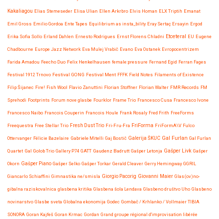
Kakaliagou
Elias Stemeseder
Elisa Ulian
Ellen Arkrbro
Elvis Homan
ELX Triptih
Emanat
Emil Gross
Emilio Gordoa
Ente Tapes
Equilibrium as insta_bility
Eray Sertaç Ersayin
Ergod
Etceteral
Erika Sofia Sollo
Erland Dahlen
Ernesto Rodrigues
Ernst Florens Chladni
EU
Eugene
Chadbourne
Europe Jazz Network
Eva Mulej Vrabič
Evano
Eva Ostanek
Evropocentrizem
Farida Amadou
Feecho Duo
Felix Henkelhausen
female:pressure
Fernand Egid
Ferran Fages
Festival 1912 Trnovo
Festival GONG
Festival Ment
FFFK
Field Notes
Filaments of Existence
Filip Šijanec
Fire!
Fish Wool
Flavio Zanuttini
Florian Stoffner
Florian Walter
FMR Records
FM
Sprehodi
Footprints
Forum nove glasbe
Fourklor
Frame Trio
Francesco Cusa
Francesco Ivone
Francesco Naibo
Francois Couperin
Francois Houle
Frank Rosaly
Fred Frith
FreeForms
FriForma
Freequestra
Free Stellar Trio
Fresh Dust Trio
Fri-Fru-Fra
FriFormA\V
Fulco
Gal Furlan
Ottervanger
Félicie Bazelaire
Gabriele Mitelli
Gaj Bostič
Galerija ŠKUC
Gal Furlan
Gašper Livk
Quartet
Gal Golob Trio
Gallery P74
GATT
Gaudenz Badrutt
Gašper Letonja
Gašper
Okorn
Gašper Piano
Gašper Selko
Gašper Torkar
Gerald Cleaver
Gerry Hemingway
GGRIL
Giovanni Maier
Giancarlo Schiaffini
Gimnastika ne/smisla
Giorgio Pacorig
Glas(ov)no-
gibalna raziskovalnica
glasbena kritika
Glasbena šola Lendava
Glasbeno društvo Uho
Glasbeno
novinarstvo
Glasbe sveta
Globalna ekonomija
Godec
Gombač / Krhlanko / Vollmaier TIBIA
SONORA
Goran Kajfeš
Goran Krmac
Gordan
Grand groupe régional d'improvisation libérée