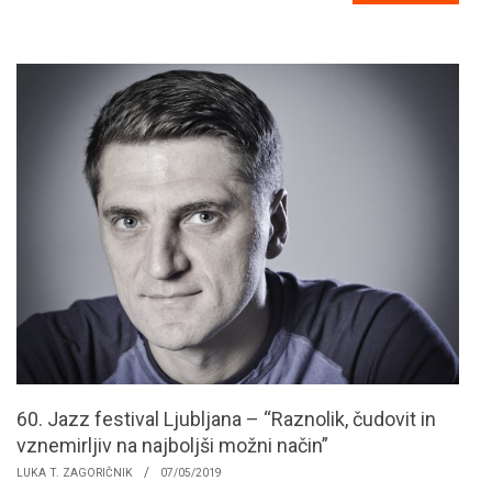
60. Jazz festival Ljubljana – “Raznolik, čudovit in
vznemirljiv na najboljši možni način”
2019-
LUKA T. ZAGORIČNIK
07/05/2019