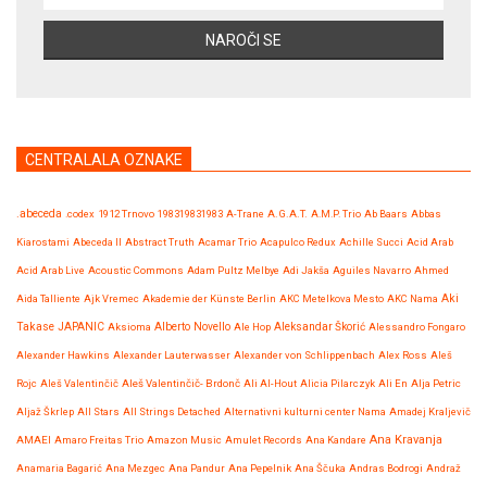
CENTRALALA OZNAKE
.abeceda
.codex
1912 Trnovo
198319831983
A-Trane
A.G.A.T.
A.M.P. Trio
Ab Baars
Abbas
Kiarostami
Abeceda II
Abstract Truth
Acamar Trio
Acapulco Redux
Achille Succi
Acid Arab
Acid Arab Live
Acoustic Commons
Adam Pultz Melbye
Adi Jakša
Aguiles Navarro
Ahmed
Aida Talliente
Ajk Vremec
Akademie der Künste Berlin
AKC Metelkova Mesto
AKC Nama
Aki
Takase JAPANIC
Aksioma
Alberto Novello
Ale Hop
Aleksandar Škorić
Alessandro Fongaro
Alexander Hawkins
Alexander Lauterwasser
Alexander von Schlippenbach
Alex Ross
Aleš
Rojc
Aleš Valentinčič
Aleš Valentinčič- Brdonč
Ali Al-Hout
Alicia Pilarczyk
Ali En
Alja Petric
Aljaž Škrlep
All Stars
All Strings Detached
Alternativni kulturni center Nama
Amadej Kraljevič
Ana Kravanja
AMAEI
Amaro Freitas Trio
Amazon Music
Amulet Records
Ana Kandare
Anamaria Bagarić
Ana Mezgec
Ana Pandur
Ana Pepelnik
Ana Ščuka
Andras Bodrogi
Andraž