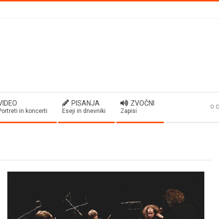
VIDEO
PISANJA
ZVOČNI
O C
Portreti in koncerti
Eseji in dnevniki
Zapisi