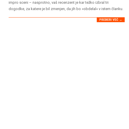
07
impro sceni – nasprotno, vaš recenzent je kar težko izbral tri
dogodke, za katere je bil zmenjen, da jih bo »obdelal« v istem članku.
PREBERI VEČ →