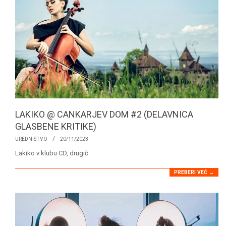
LAKIKO @ CANKARJEV DOM #2 (DELAVNICA
GLASBENE KRITIKE)
2023-
UREDNISTVO
20/11/2023
11-
Lakiko v klubu CD, drugič.
20
PREBERI VEČ →