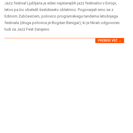
05-
Jazz festival Ljubljana je eden najstarejših jazz festivalov v Evropi,
07
letos pa bo obeležil šestdeseto obletnico. Pogovarjali smo se z
Edinom Zubčevićem, polovico programskega tandema letošnjega
festivala (druga polovica je Bogdan Benigar), ki je hkrati odgovoren
tudi za Jazz Fest Sarajevo.
PREBERI VEČ →