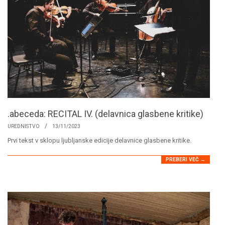
.abeceda: RECITAL IV. (delavnica glasbene kritike)
2023-
UREDNISTVO
13/11/2023
11-
Prvi tekst v sklopu ljubljanske edicije delavnice glasbene kritike.
13
PREBERI VEČ →