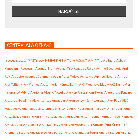
CENTRALALA OZNAKE
.abeceda
.codex
1912 Trnovo
198319831983
A-Trane
A.G.A.T.
A.M.P. Trio
Ab Baars
Abbas
Kiarostami
Abeceda II
Abstract Truth
Acamar Trio
Acapulco Redux
Achille Succi
Acid Arab
Acid Arab Live
Acoustic Commons
Adam Pultz Melbye
Adi Jakša
Aguiles Navarro
Ahmed
Aida Talliente
Ajk Vremec
Akademie der Künste Berlin
AKC Metelkova Mesto
AKC Nama
Aki
Takase JAPANIC
Aksioma
Alberto Novello
Ale Hop
Aleksandar Škorić
Alessandro Fongaro
Alexander Hawkins
Alexander Lauterwasser
Alexander von Schlippenbach
Alex Ross
Aleš
Rojc
Aleš Valentinčič
Aleš Valentinčič- Brdonč
Ali Al-Hout
Alicia Pilarczyk
Ali En
Alja Petric
Aljaž Škrlep
All Stars
All Strings Detached
Alternativni kulturni center Nama
Amadej Kraljevič
Ana Kravanja
AMAEI
Amaro Freitas Trio
Amazon Music
Amulet Records
Ana Kandare
Anamaria Bagarić
Ana Mezgec
Ana Pandur
Ana Pepelnik
Ana Ščuka
Andras Bodrogi
Andraž