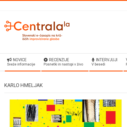
Skip
to
content
Secondary
NOVICE
RECENZIJE
INTERVJUJI
Navigation
Sveže informacije
Posnetki in nastopi v živo
V besedi
Menu
KARLO HMELJAK