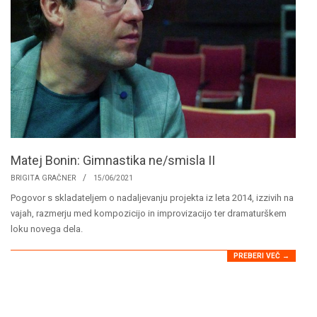
Matej Bonin: Gimnastika ne/smisla II
2021-
BRIGITA GRAČNER
15/06/2021
06-
Pogovor s skladateljem o nadaljevanju projekta iz leta 2014, izzivih na
15
vajah, razmerju med kompozicijo in improvizacijo ter dramaturškem
loku novega dela.
PREBERI VEČ →