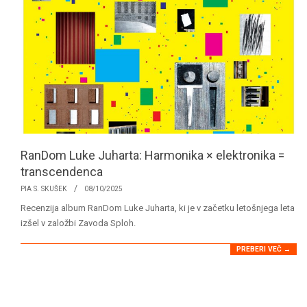
RanDom Luke Juharta: Harmonika × elektronika =
transcendenca
2025-
PIA S. SKUŠEK
08/10/2025
10-
Recenzija album RanDom Luke Juharta, ki je v začetku letošnjega leta
08
izšel v založbi Zavoda Sploh.
PREBERI VEČ →