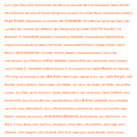
Gush
Gyan Riley
Hala
Hamid Drake
Han Bennink
Haus der Berliner Festspiele
Helene Richter
Henrik Olsson
Heroines of Sound
Hidrogizma
Hiroyuki Ura
Howie Reeve
Hundred Years Gallery
Hupa Brajdič
Ida Hiršenfelder
Hypomaniac
Ictuscordio
Idris Rahman
Ignite
Igor Bašin
Igor
Lumpert
Igor Lumpret
Igor Matković
Igor Stangliczky
Igor Zabel
IKLECTIK
Ikue Mori
Ilia
Improvizacija
Belorukov
Ill Considered
Improbiro
ImproCamp
Improcon
Impronedeljek
Improvizirana glasba
Imrpobiro
Ina Puntar
Inexhaustible Editions
Infopaq
InfoSoc
Ingrid
Mačus
Ingrid Schmoliner
ino šiška
institut .abedeca
Interantional dawn chorus day
International Jazz Platform
Inštitut .abeceda
Inštitut ON Rizom
Irena Pivka
Irena Tomažin
Irena Z. Tomažin
Irena Z
Isabelle Duthoit
iT
It's Everyone Else
Ivana Maričić
Ivo Poderžaj
Iztok Koren
Jaka Berger
IZIS
Izlog suvremenog zvuka
Iztok Zupan
Jaap de Vries
Jaar
Jaka
Bombač
James Baldwin
Janez Leban
Jani Moder
Jan Jarni
Jan Kopač
Jan Roder
Januš Aleš
Jazz Cerkno
Luznar
Jan Čibej
Jasna Jovićević
Jasper Stadhouders
Jaz
Jazia
jazz
Jazz
Jazz festival Ljubljana
Cerkno 2024
Jazz Cerkno Records
Jazzfest Berlin
Jazz Inkubator
Jazzinty
Jazz Poetry Month
Jazz v Narodnem domu
jaša bužinel
Jean-Luc Guionnet
Jean
Epstein
Jeanne Larrouturou
Jernej Babnik Romaniuk
Jernej Kaluža
Jez riley French
Jim
Black
Ji Youn Kang
jizah
Joel Grip
Joey baron
Johan Moir
John Butcher
John Cage
John
Dikeman
John Edwards
John Scofield
John Zorn
Joke Lanz
Jonas Kocher
Jones Jones