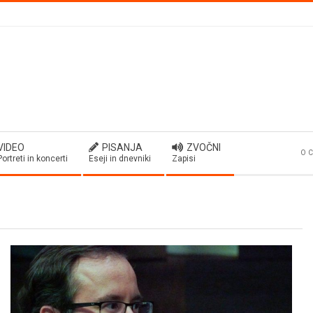
VIDEO
PISANJA
ZVOČNI
O C
Portreti in koncerti
Eseji in dnevniki
Zapisi