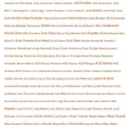
Jošt Drašler
Joseph von Sternberg
José Lencastre
Joëlle Léandre
Jošt Jesenovec
Jože
Jure Boršič
Barši
Jože Bogolin
Julian Lage
Julien Desprez
Julius Gabriel
Jure Pukl
Jure
Kaja Draksler
Pukl ANOROK
Kaja Draksler Octet
Kamizdat
Kamizdat Rentgen
Karlo Hmeljak
Katarina Radaljac
Kavasutra
Keltika
Kenny Grohowski
Kenny Wollesen
Ken Vandermark
Kikiriki
Kino-uho
Kinodvor
Kino Šiška
Klaus Filip
Klemen Šali
Klopotec
Klub Cankarjev dom
Klub Gromka
Klub CD
Klub Metulj
Klub Zakon
Klub Štala
Kombo
Kombo BC
Kombo C
Kontejner
Koordinate zvoka
Koromač
Kranj
Krater
Kreativna Cona Vrtojba
Kreativna jazz
klinika Velenje
Kreativna Četrt Barutana
Kris Davis
Kristijan Kmet
Kristijan Krajnčan
KUD Mreža
Kristoffer Berre Alberts
KUD France Prešeren
KUD Kussa
KUD Morgan
KUD
Sestava
KUD Zvočni izviri
Kukushai
Kulturni center Janeza Trdine
Laibach
Laibach Kunst
Lenart de Bock
Lakiko
Lamina
Larry Ochs
Laura Zöschg
Layerjeva hiša
Lee Patterson
Leonardo Grimaudo
Level Up
Lieven Van Pee
Lina Allemano
Lina Rica
Linda Sharrock
Litošt
Ljubljana Jazz Festival
ljudska glasba
Lola Mlačnik
lora
Louis Armstrong
Luca Marini
Luc Ex
Assembly
Luciano Caruso
Lucrecia Dalt
Luigi Russolo
Luka Hreščak
Luka Juhart
Luka
Poljanec
Luka Prinčič
Luka Ropret
Luka Zabric
Luka Zagoričnik
Luke Thomas Dunne
Luna
Maja Osojnik
Brinovar
Luís Vicente
László Juhász
Léo Dupleix
Made To Break
Magda Mayas
Maja Vaupotič
Makoto Oshiro
Mamka
Manja Ristć
MaNoPaMa Quartet
Manu Mayr
Mapa