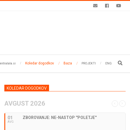
Koledar dogodkov
Baza
Search
entralala.si
PROJEKTI
ENG
KOLEDAR DOGODKOV
AVGUST 2026
01
ZBOROVANJE: NE-NASTOP ''POLETJE''
AVG