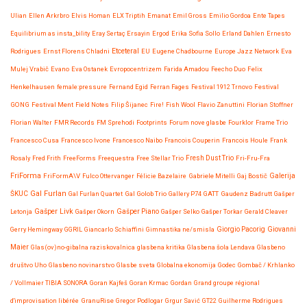
Ulian
Ellen Arkrbro
Elvis Homan
ELX Triptih
Emanat
Emil Gross
Emilio Gordoa
Ente Tapes
Equilibrium as insta_bility
Eray Sertaç Ersayin
Ergod
Erika Sofia Sollo
Erland Dahlen
Ernesto
Etceteral
Rodrigues
Ernst Florens Chladni
EU
Eugene Chadbourne
Europe Jazz Network
Eva
Mulej Vrabič
Evano
Eva Ostanek
Evropocentrizem
Farida Amadou
Feecho Duo
Felix
Henkelhausen
female:pressure
Fernand Egid
Ferran Fages
Festival 1912 Trnovo
Festival
GONG
Festival Ment
Field Notes
Filip Šijanec
Fire!
Fish Wool
Flavio Zanuttini
Florian Stoffner
Florian Walter
FMR Records
FM Sprehodi
Footprints
Forum nove glasbe
Fourklor
Frame Trio
Francesco Cusa
Francesco Ivone
Francesco Naibo
Francois Couperin
Francois Houle
Frank
Rosaly
Fred Frith
FreeForms
Freequestra
Free Stellar Trio
Fresh Dust Trio
Fri-Fru-Fra
FriForma
FriFormA\V
Fulco Ottervanger
Félicie Bazelaire
Gabriele Mitelli
Gaj Bostič
Galerija
Gal Furlan
ŠKUC
Gal Furlan Quartet
Gal Golob Trio
Gallery P74
GATT
Gaudenz Badrutt
Gašper
Gašper Livk
Letonja
Gašper Okorn
Gašper Piano
Gašper Selko
Gašper Torkar
Gerald Cleaver
Giovanni
Gerry Hemingway
GGRIL
Giancarlo Schiaffini
Gimnastika ne/smisla
Giorgio Pacorig
Maier
Glas(ov)no-gibalna raziskovalnica
glasbena kritika
Glasbena šola Lendava
Glasbeno
društvo Uho
Glasbeno novinarstvo
Glasbe sveta
Globalna ekonomija
Godec
Gombač / Krhlanko
/ Vollmaier TIBIA SONORA
Goran Kajfeš
Goran Krmac
Gordan
Grand groupe régional
d'improvisation libérée
GranuRise
Gregor Podlogar
Grgur Savić
GT22
Guilherme Rodrigues