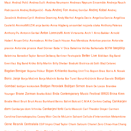
Mazi
Andraž Polič
Andrea Gulli
Andrea Neumann
Andreas Røysum Ensemble
Andreja Rauch
Andrej Fon
Andrej Kobal
Podrzavnik
Andrej Boštjančič - Ruda
Andrej Goričar
Andrej
Zavašnik
Andrew Cyrill
Andrew Downing
Andy Warhol
Angela Davis
Angelica Garcia
Angélica
Castelló
AnimotMUZIK
anja banko
Anna Högberg
ansambel nojzeta slaka
Anthony Pateras
Anton Lorenzutti
Anthony Pu
Antonin Gerbal
Antti Virtaranta
Arch 1
Arno Bakker
Arnold
Haberl
Aruan Ortiz
Asmodeus
At the Coach House
Ava Mendoza
Avtorkse pravice
Avtorske
beepblip
pravice
Avtorske prvaice
Axel Dörner
Baba ‘n’ Dica
Bakalina Velika
Balkanada
BCFM
Better Live
Beletrina
Benedict Taylor
Benoit Delbecq
Berliner Festspiele
Bibliban
Big Band
Gverillaz
Big Band Krško
Billy Martin
Billy Shebar
Biodukt
Bistrica ob Sotli
Blaž Celarec
Bojan Krhlanko
Bogdan Benigar
Bojana Piškur
Bootleg Unit Trio
Bop en Bras
Boris A. Novak
Boris Janje
Borja Močink
Borja Močnik
Borka
Bor Turel
Borut Kržišnik
Borut Savski
Boštjan
Boštjan Simon
Gombač
boštjan leskovšek
Boštjan Perovšek
Bram De Looze
Brandee
Brane Zorman
Younger
Bratko Bibič
Brda Contemporary Music Festival
BRGS
Brina Kren
Cankarjev
Brodie West
Bruit
Bruit Asso
Burkhard Beins
Bálint Bolcsó
C.M.A.K. Cerkno
Cadlag
dom
Cankarjev dom Vrhnika
Cankarjevi torki
Carlo Mascoli
Carl Theodor Dreyer
Carmen
Carolina Giannakopoulou
Casey Moir
Cecile McLorin Salvant
Cellule d’Intervention Metamkine
Cene Resnik
Centralala
CGP Impro
Chad Taylor
Cham Saloum
Chanel Zero
Chiao-Hua Chang