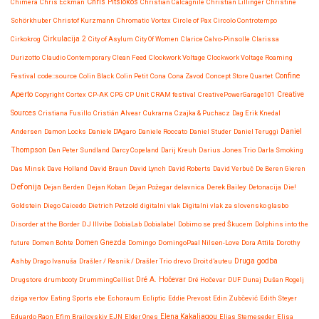
Chris Pitsiokos
Chimera
Chris Eckman
Christian Calcagnile
Christian Lillinger
Christine
Schörkhuber
Christof Kurzmann
Chromatic Vortex
Circle of Pax
Circolo Controtempo
Cirkokrog
Cirkulacija 2
City of Asylum
City Of Women
Clarice Calvo-Pinsolle
Clarissa
Durizotto
Claudio Contemporary
Clean Feed
Clockwork Voltage
Clockwork Voltage Roaming
Confine
Festival
code::source
Colin Black
Colin Petit
Cona
Cona Zavod
Concept Store Quartet
Aperto
Copyright
Cortex
CP-AK
CPG
CP Unit
CRAM festival
CreativePowerGarage101
Creative
Sources
Cristiana Fusillo
Cristián Alvear
Cukrarna
Czajka & Puchacz
Dag Erik Knedal
Andersen
Damon Locks
Daniele D'Agaro
Daniele Roccato
Daniel Studer
Daniel Teruggi
Daniel
Thompson
Dan Peter Sundland
Darcy Copeland
Darij Kreuh
Darius Jones Trio
Darla Smoking
Das Minsk
Dave Holland
David Braun
David Lynch
David Roberts
David Verbuč
De Beren Gieren
Defonija
Dejan Berden
Dejan Koban
Dejan Požegar
delavnica
Derek Bailey
Detonacija
Die!
Goldstein
Diego Caicedo
Dietrich Petzold
digitalni vlak
Digitalni vlak za slovensko glasbo
Disorder at the Border
DJ Illvibe
DobiaLab
Dobialabel
Dobimo se pred Škucem
Dolphins into the
future
Domen Bohte
Domen Gnezda
Domingo
DomingoPaal Nilsen-Love
Dora Attila
Dorothy
Druga godba
Ashby
Drago Ivanuša
Drašler / Resnik / Drašler Trio
drevo
Droit d’auteu
Drugstore
drumbooty
DrummingCellist
Dré A. Hočevar
Dré Hočevar
DUF
Dunaj
Dušan Rogelj
dziga vertov
Eating Sports
ebe
Echoraum
Ecliptic
Eddie Prevost
Edin Zubčević
Edith Steyer
Eduardo Raon
Efim Brailovskiy
EJN
Elder Ones
Elena Kakaliagou
Elias Stemeseder
Elisa