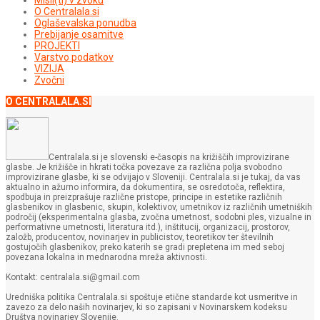
O Centralala.si
Oglaševalska ponudba
Prebijanje osamitve
PROJEKTI
Varstvo podatkov
VIZIJA
Zvočni
O CENTRALALA.SI
Centralala.si je slovenski e-časopis na križiščih improvizirane
glasbe. Je križišče in hkrati točka povezave za različna polja svobodno
improvizirane glasbe, ki se odvijajo v Sloveniji. Centralala.si je tukaj, da vas
aktualno in ažurno informira, da dokumentira, se osredotoča, reflektira,
spodbuja in preizprašuje različne pristope, principe in estetike različnih
glasbenikov in glasbenic, skupin, kolektivov, umetnikov iz različnih umetniških
področij (eksperimentalna glasba, zvočna umetnost, sodobni ples, vizualne in
performativne umetnosti, literatura itd.), inštitucij, organizacij, prostorov,
založb, producentov, novinarjev in publicistov, teoretikov ter številnih
gostujočih glasbenikov, preko katerih se gradi prepletena im med seboj
povezana lokalna in mednarodna mreža aktivnosti.
Kontakt: centralala.si@gmail.com
Uredniška politika Centralala.si spoštuje etične standarde kot usmeritve in
zavezo za delo naših novinarjev, ki so zapisani v Novinarskem kodeksu
Društva novinarjev Slovenije.