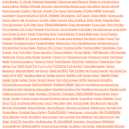
at the Border
DJ Illvibe
DobiaLab
Dobialabel
Dobimo se pred Škucem
Dolphins into the future
Domen Bohte
Domen Gnezda
Domingo
DomingoPaal Nilsen-Love
Dora Attila
Dorothy Ashby
Druga godba
Drago Ivanuša
Drašler / Resnik / Drašler Trio
drevo
Droit d’auteu
Drugstore
drumbooty
DrummingCellist
Dré A. Hočevar
Dré Hočevar
DUF
Dunaj
Dušan Rogelj
dziga vertov
Eating Sports
ebe
Echoraum
Ecliptic
Eddie Prevost
Edin Zubčević
Edith Steyer
Eduardo Raon
Efim Brailovskiy
EJN
Elder Ones
Elena Kakaliagou
Elias Stemeseder
Elisa Ulian
Ellen Arkrbro
Elvis Homan
ELX Triptih
Emanat
Emil Gross
Emilio Gordoa
Ente Tapes
Equilibrium as insta_bility
Eray Sertaç Ersayin
Ergod
Erika Sofia Sollo
Erland Dahlen
Ernesto Rodrigues
Ernst Florens
Etceteral
Chladni
EU
Eugene Chadbourne
Europe Jazz Network
Eva Mulej Vrabič
Evano
Eva
Ostanek
Evropocentrizem
Farida Amadou
Feecho Duo
Felix Henkelhausen
female:pressure
Fernand Egid
Ferran Fages
Festival 1912 Trnovo
Festival GONG
Festival Ment
Field Notes
Filip
Šijanec
Fire!
Fish Wool
Flavio Zanuttini
Florian Stoffner
Florian Walter
FMR Records
FM Sprehodi
Footprints
Forum nove glasbe
Fourklor
Frame Trio
Francesco Cusa
Francesco Ivone
Francesco
Naibo
Francois Couperin
Francois Houle
Frank Rosaly
Fred Frith
FreeForms
Freequestra
Free
FriForma
Stellar Trio
Fresh Dust Trio
Fri-Fru-Fra
FriFormA\V
Fulco Ottervanger
Félicie
Gal Furlan
Bazelaire
Gabriele Mitelli
Gaj Bostič
Galerija ŠKUC
Gal Furlan Quartet
Gal Golob Trio
Gašper Livk
Gallery P74
GATT
Gaudenz Badrutt
Gašper Letonja
Gašper Okorn
Gašper Piano
Gašper Selko
Gašper Torkar
Gerald Cleaver
Gerry Hemingway
GGRIL
Giancarlo Schiaffini
Giovanni Maier
Gimnastika ne/smisla
Giorgio Pacorig
Glas(ov)no-gibalna raziskovalnica
glasbena kritika
Glasbena šola Lendava
Glasbeno društvo Uho
Glasbeno novinarstvo
Glasbe sveta
Globalna ekonomija
Godec
Gombač / Krhlanko / Vollmaier TIBIA SONORA
Goran Kajfeš
Goran
Krmac
Gordan
Grand groupe régional d'improvisation libérée
GranuRise
Gregor Podlogar
Grgur
Savić
GT22
Guilherme Rodrigues
Gush
Gyan Riley
Hala
Hamid Drake
Han Bennink
Haus der
Berliner Festspiele
Helene Richter
Henrik Olsson
Heroines of Sound
Hidrogizma
Hiroyuki Ura
Hupa Brajdič
Ida Hiršenfelder
Howie Reeve
Hundred Years Gallery
Hypomaniac
Ictuscordio
Idris Rahman
Ignite
Igor Bašin
Igor Lumpert
Igor Lumpret
Igor Matković
Igor Stangliczky
Igor
Zabel
IKLECTIK
Ikue Mori
Ilia Belorukov
Ill Considered
Improbiro
ImproCamp
Improcon
Improvizacija
Impronedeljek
Improvizirana glasba
Imrpobiro
Ina Puntar
Inexhaustible Editions