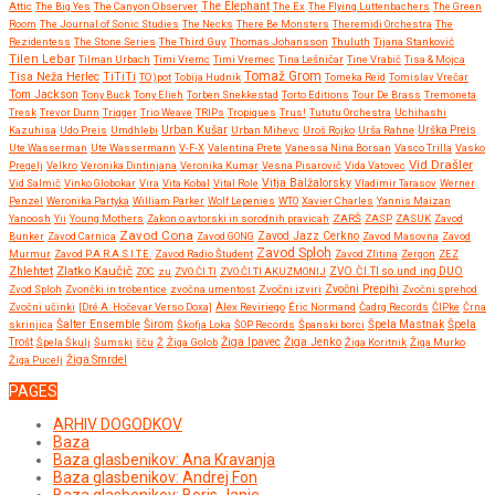
Attic
The Big Yes
The Canyon Observer
The Elephant
The Ex
The Flying Luttenbachers
The Green
Room
The Journal of Sonic Studies
The Necks
There Be Monsters
Theremidi Orchestra
The
Rezidentess
The Stone Series
The Third Guy
Thomas Johansson
Thuluth
Tijana Stanković
Tilen Lebar
Tilman Urbach
Timi Vremc
Timi Vremec
Tina Lešničar
Tine Vrabič
Tisa & Mojca
Tomaž Grom
Tisa Neža Herlec
TiTiTi
TO)pot
Tobija Hudnik
Tomeka Reid
Tomislav Vrečar
Tom Jackson
Tony Buck
Tony Elieh
Torben Snekkestad
Torto Editions
Tour De Brass
Tremoneta
Tresk
Trevor Dunn
Trigger
Trio Weave
TRIPs
Tropiques
Trus!
Tututu Orchestra
Uchihashi
Urban Kušar
Kazuhisa
Udo Preis
Umdhlebi
Urban Mihevc
Uroš Rojko
Urša Rahne
Urška Preis
Ute Wasserman
Ute Wassermann
V-F-X
Valentina Prete
Vanessa Nina Borsan
Vasco Trilla
Vasko
Vid Drašler
Pregelj
Velkro
Veronika Dintinjana
Veronika Kumar
Vesna Pisarovič
Vida Vatovec
Vitja Balžalorsky
Vid Salmič
Vinko Globokar
Vira
Vita Kobal
Vital Role
Vladimir Tarasov
Werner
Penzel
Weronika Partyka
William Parker
Wolf Lepenies
WTO
Xavier Charles
Yannis Maizan
Yanoosh
Yii
Young Mothers
Zakon o avtorski in sorodnih pravicah
ZARŠ
ZASP
ZASUK
Zavod
Zavod Cona
Bunker
Zavod Carnica
Zavod GONG
Zavod Jazz Cerkno
Zavod Masovna
Zavod
Zavod Sploh
Murmur
Zavod P.A.R.A.S.I.T.E.
Zavod Radio Študent
Zavod Zlitina
Zergon
ZEZ
Zlatko Kaučič
Zhlehtet
ZOC
zu
ZVO.ČI.TI
ZVO.ČI.TI AKUZMONIJ
ZVO.ČI.TI so.und.ing DUO
Zvočni Prepihi
Zvod Sploh
Zvončki in trobentice
zvočna umentost
Zvočni izviri
Zvočni sprehod
Zvočni učinki
[Dré A. Hočevar Verso Doxa]
Àlex Reviriego
Éric Normand
Čadrg Records
ČIPke
Črna
Širom
skrinjica
Šalter Ensemble
Škofja Loka
ŠOP Records
Španski borci
Špela Mastnak
Špela
Žiga Ipavec
Trošt
Špela Škulj
Šumski
šču
Ž
Žiga Golob
Žiga Jenko
Žiga Koritnik
Žiga Murko
Žiga Pucelj
Žiga Smrdel
PAGES
ARHIV DOGODKOV
Baza
Baza glasbenikov: Ana Kravanja
Baza glasbenikov: Andrej Fon
Baza glasbenikov: Boris Janje