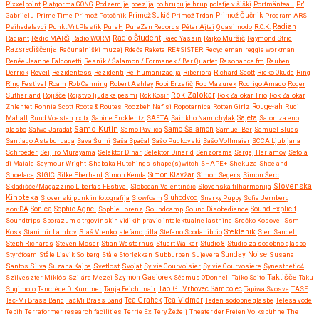
Pixxelpoint
Platgorma GONG
Podzemlje
poezija
po hrupu je hrup
poletje v šiški
Portmänteau
Pr'
Gabrijelu
Prime Time
Primož Potočnik
Primož Sukič
Primož Trdan
Primož Čučnik
Program ARS
Psihedelavci
Punkt.Vrt.Plastik
PureH
PureZen Records
Péter Ajtai
Quasimodo
R.O.K.
Radian
Radio Študent
Radiant
Radio MARŠ
Radio WORM
Raed Yassin
Rajko Muršič
Raymond Strid
Razsrediščenja
Računalniški muzej
Rdeča Raketa
RE#SISTER
Recycleman
reggie workman
Renée Jeanne Falconetti
Resnik / Šalamon / Formanek / Ber Quartet
Resonance.fm
Reuben
Derrick
Reveil
Rezidentess
Rezidenti
Re_humanizacija
Riberiora
Richard Scott
Rieko Okuda
Ring
Ring Festival
Roam
Rob Canning
Robert Ashley
Robi Erzetič
Rob Mazurek
Rodrigo Amado
Roger
Rok Zalokar
Sutherland
Rojišče
Rojstvo ljudske pesmi
Rok Košir
Rok Zalokar Trio
Rok Zalokar
Zhlehtet
Ronnie Scott
Roots & Routes
Roozbeh Nafisi
Ropotarnica
Rotten Girlz
Rouge-ah
Rudi
Mahall
Ruud Voesten
rx:tx
Sabine Ercklentz
SAETA
Sainkho Namtchylak
Sajeta
Salon za eno
Samo Kutin
Samo Šalamon
glasbo
Salwa Jaradat
Samo Pavlica
Samuel Ber
Samuel Blues
Santiago Astaburuaga
Sava Šumi
Saša Spačal
Sašo Puckovski
Sašo Vollmaier
SCCA Ljubljana
Schroeder
Seijiro Murayama
Selektor Dinar
Selektor Dinarid
Senzorama
Sergej Harlamov
Setola
di Maiale
Seymour Wright
Shabaka Hutchings
shape(s)witch
SHAPE+
Shekuza
Shoe and
Shoelace
SIGIC
Silke Eberhard
Simon Kenda
Simon Klavžar
Simon Segers
Simon Šerc
Slovenska
Skladišče/Magazzino LIbertas FEstival
Slobodan Valentinčič
Slovenska filharmonija
Kinoteka
Sluhodvod
Slovenski punk in fotografija
Slowfoam
Snarky Puppy
Sofia Jernberg
Sonica
son:DA
Sophie Agnel
Sophie Lorenz
Soundcamp
Sound Disobedience
Sound Explicit
Soundtrips
Sporazum o trgovinskih vidikih pravic intelektualne lastnine
Srečko Kosovel
Ssm
Steklenik
Kosk
Stanimir Lambov
Staš Vrenko
stefano pilla
Stefano Scodanibbio
Sten Sandell
Steph Richards
Steven Moser
Stian Westerhus
Stuart Walker
Studio 8
Studio za sodobno glasbo
Styröfoam
Ståle Liavik Solberg
Ståle Storløkken
Subburben
Sujevera
Sunday Noise
Susana
Santos Silva
Suzana Kajba
Svetlost
Svojat
Sylvie Courvoisier
Sylvie Courvosiere
Synesthetic4
Taktišče
Szilveszter Miklós
Szilárd Mezei
Szymon Gasiorek
Séamus O'Donnell
Taiko Saito
Taku
Sugimoto
Tancrède D. Kummer
Tanja Feichtmair
Tao G. Vrhovec Sambolec
Tapiwa Svosve
TASF
Tea Vidmar
Tač-Mi Brass Band
TačMi Brass Band
Tea Grahek
Teden sodobne glasbe
Telesa vode
Tepih
Terraformer research facilities
Terrie Ex
Tery Žeželj
Theater der Freien Volksbühne
The