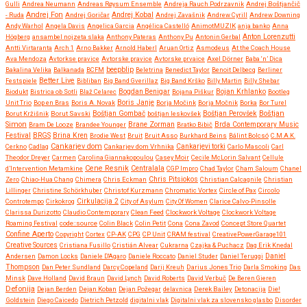
Gulli
Andrea Neumann
Andreas Røysum Ensemble
Andreja Rauch Podrzavnik
Andrej Boštjančič
Andrej Fon
Andrej Kobal
- Ruda
Andrej Goričar
Andrej Zavašnik
Andrew Cyrill
Andrew Downing
Andy Warhol
Angela Davis
Angelica Garcia
Angélica Castelló
AnimotMUZIK
anja banko
Anna
Anton Lorenzutti
Högberg
ansambel nojzeta slaka
Anthony Pateras
Anthony Pu
Antonin Gerbal
Antti Virtaranta
Arch 1
Arno Bakker
Arnold Haberl
Aruan Ortiz
Asmodeus
At the Coach House
Ava Mendoza
Avtorkse pravice
Avtorske pravice
Avtorske prvaice
Axel Dörner
Baba ‘n’ Dica
beepblip
Bakalina Velika
Balkanada
BCFM
Beletrina
Benedict Taylor
Benoit Delbecq
Berliner
Better Live
Festspiele
Bibliban
Big Band Gverillaz
Big Band Krško
Billy Martin
Billy Shebar
Bojan Krhlanko
Biodukt
Bistrica ob Sotli
Blaž Celarec
Bogdan Benigar
Bojana Piškur
Bootleg
Boris Janje
Unit Trio
Bop en Bras
Boris A. Novak
Borja Močink
Borja Močnik
Borka
Bor Turel
Boštjan
Borut Kržišnik
Borut Savski
Boštjan Gombač
boštjan leskovšek
Boštjan Perovšek
Simon
Brane Zorman
Bram De Looze
Brandee Younger
Bratko Bibič
Brda Contemporary Music
Festival
BRGS
Brina Kren
Brodie West
Bruit
Bruit Asso
Burkhard Beins
Bálint Bolcsó
C.M.A.K.
Cankarjev dom
Cerkno
Cadlag
Cankarjev dom Vrhnika
Cankarjevi torki
Carlo Mascoli
Carl
Theodor Dreyer
Carmen
Carolina Giannakopoulou
Casey Moir
Cecile McLorin Salvant
Cellule
Cene Resnik
Centralala
d’Intervention Metamkine
CGP Impro
Chad Taylor
Cham Saloum
Chanel
Chris Pitsiokos
Zero
Chiao-Hua Chang
Chimera
Chris Eckman
Christian Calcagnile
Christian
Lillinger
Christine Schörkhuber
Christof Kurzmann
Chromatic Vortex
Circle of Pax
Circolo
Controtempo
Cirkokrog
Cirkulacija 2
City of Asylum
City Of Women
Clarice Calvo-Pinsolle
Clarissa Durizotto
Claudio Contemporary
Clean Feed
Clockwork Voltage
Clockwork Voltage
Roaming Festival
code::source
Colin Black
Colin Petit
Cona
Cona Zavod
Concept Store Quartet
Confine Aperto
Copyright
Cortex
CP-AK
CPG
CP Unit
CRAM festival
CreativePowerGarage101
Creative Sources
Cristiana Fusillo
Cristián Alvear
Cukrarna
Czajka & Puchacz
Dag Erik Knedal
Andersen
Damon Locks
Daniele D'Agaro
Daniele Roccato
Daniel Studer
Daniel Teruggi
Daniel
Thompson
Dan Peter Sundland
Darcy Copeland
Darij Kreuh
Darius Jones Trio
Darla Smoking
Das
Minsk
Dave Holland
David Braun
David Lynch
David Roberts
David Verbuč
De Beren Gieren
Defonija
Dejan Berden
Dejan Koban
Dejan Požegar
delavnica
Derek Bailey
Detonacija
Die!
Goldstein
Diego Caicedo
Dietrich Petzold
digitalni vlak
Digitalni vlak za slovensko glasbo
Disorder