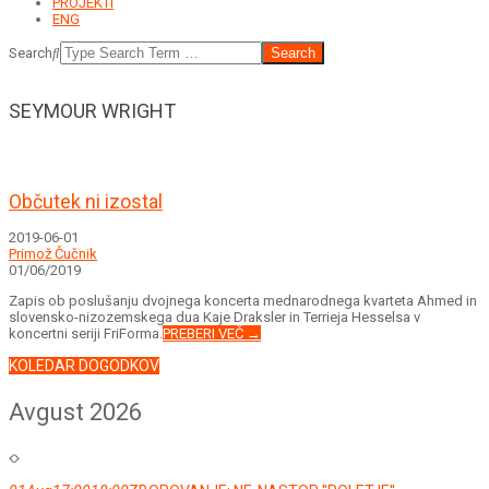
PROJEKTI
ENG
Search
SEYMOUR WRIGHT
Občutek ni izostal
2019-06-01
Primož Čučnik
01/06/2019
Zapis ob poslušanju dvojnega koncerta mednarodnega kvarteta Ahmed in
slovensko-nizozemskega dua Kaje Draksler in Terrieja Hesselsa v
koncertni seriji FriForma.
PREBERI VEČ →
KOLEDAR DOGODKOV
Avgust 2026