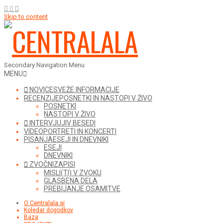
Skip to content
Secondary Navigation Menu
MENU
NOVICE
SVEŽE INFORMACIJE
RECENZIJE
POSNETKI IN NASTOPI V ŽIVO
POSNETKI
NASTOPI V ŽIVO
INTERVJUJI
V BESEDI
VIDEO
PORTRETI IN KONCERTI
PISANJA
ESEJI IN DNEVNIKI
ESEJI
DNEVNIKI
ZVOČNI
ZAPISI
MISLI(TI) V ZVOKU
GLASBENA DELA
PREBIJANJE OSAMITVE
O Centralala.si
Koledar dogodkov
Baza