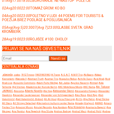
01
Avg
17:00
18:00
ZBOROVANJE: NE-NASTOP ''POLETJE''
02
Avg
20:00
22:00
TOMAŽ GROM: KO BO
04
Avg
20:00
23:00
POLETNO V LUDI: 44 POEMS FOR TOURISTS &
POEZIJA BREZ PODLAGE & POSLUŠALNICA
05
Avg
(Avg 5)
20:30
07
(Avg 7)
23:00
GLASBE SVETA: GRAD
KROMBERK
28
Avg
19:00
23:00
ROJIŠČE #100: OHOLO!
PRIJAVI SE NA NAŠ OBVESTILNIK
CENTRALALA OZNAKE
.abeceda
.codex
1912 Trnovo
198319831983
A-Trane
A.G.A.T.
A.M.P. Trio
Ab Baars
Abbas
Kiarostami
Abeceda II
Abstract Truth
Acamar Trio
Acapulco Redux
Achille Succi
Acid Arab
Acid
Arab Live
Acoustic Commons
Adam Pultz Melbye
Adi Jakša
Aguiles Navarro
Ahmed
Aida
Talliente
Ajk Vremec
Akademie der Künste Berlin
AKC Metelkova Mesto
AKC Nama
Aki Takase
JAPANIC
Aksioma
Alberto Novello
Ale Hop
Aleksandar Škorić
Alessandro Fongaro
Alexander
Hawkins
Alexander Lauterwasser
Alexander von Schlippenbach
Alex Ross
Aleš Rojc
Aleš
Valentinčič
Aleš Valentinčič- Brdonč
Ali Al-Hout
Alicia Pilarczyk
Ali En
Alja Petric
Aljaž Škrlep
All Stars
All Strings Detached
Alternativni kulturni center Nama
Amadej Kraljevič
AMAEI
Amaro
Ana Kravanja
Freitas Trio
Amazon Music
Amulet Records
Ana Kandare
Anamaria Bagarić
Ana
Mezgec
Ana Pandur
Ana Pepelnik
Ana Ščuka
Andras Bodrogi
Andraž Mazi
Andraž Polič
Andrea