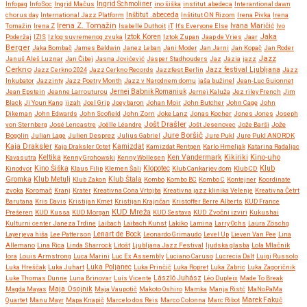
Infopaq
InfoSoc
Ingrid Mačus
Ingrid Schmoliner
ino šiška
institut .abedeca
Interantional dawn
chorus day
International Jazz Platform
Inštitut .abeceda
Inštitut ON Rizom
Irena Pivka
Irena
Irena Z. Tomažin
Tomažin
Irena Z
Isabelle Duthoit
iT
It's Everyone Else
Ivana Maričić
Ivo
Iztok Koren
Jaka
Poderžaj
IZIS
Izlog suvremenog zvuka
Iztok Zupan
Jaap de Vries
Jaar
Berger
Jaka Bombač
James Baldwin
Janez Leban
Jani Moder
Jan Jarni
Jan Kopač
Jan Roder
Jazz
Januš Aleš Luznar
Jan Čibej
Jasna Jovićević
Jasper Stadhouders
Jaz
Jazia
jazz
Cerkno
Jazz festival Ljubljana
Jazz Cerkno 2024
Jazz Cerkno Records
Jazzfest Berlin
Jazz
Inkubator
Jazzinty
Jazz Poetry Month
Jazz v Narodnem domu
jaša bužinel
Jean-Luc Guionnet
Jean Epstein
Jeanne Larrouturou
Jernej Babnik Romaniuk
Jernej Kaluža
Jez riley French
Jim
Black
Ji Youn Kang
jizah
Joel Grip
Joey baron
Johan Moir
John Butcher
John Cage
John
Dikeman
John Edwards
John Scofield
John Zorn
Joke Lanz
Jonas Kocher
Jones Jones
Joseph
Jošt Drašler
von Sternberg
José Lencastre
Joëlle Léandre
Jošt Jesenovec
Jože Barši
Jože
Jure Boršič
Bogolin
Julian Lage
Julien Desprez
Julius Gabriel
Jure Pukl
Jure Pukl ANOROK
Kaja Draksler
Kaja Draksler Octet
Kamizdat
Kamizdat Rentgen
Karlo Hmeljak
Katarina Radaljac
Kikiriki
Kino-uho
Kavasutra
Keltika
Kenny Grohowski
Kenny Wollesen
Ken Vandermark
Klub
Kinodvor
Kino Šiška
Klaus Filip
Klemen Šali
Klopotec
Klub Cankarjev dom
Klub CD
Gromka
Klub Metulj
Klub Zakon
Klub Štala
Kombo
Kombo BC
Kombo C
Kontejner
Koordinate
zvoka
Koromač
Kranj
Krater
Kreativna Cona Vrtojba
Kreativna jazz klinika Velenje
Kreativna Četrt
Barutana
Kris Davis
Kristijan Kmet
Kristijan Krajnčan
Kristoffer Berre Alberts
KUD France
KUD Mreža
Prešeren
KUD Kussa
KUD Morgan
KUD Sestava
KUD Zvočni izviri
Kukushai
Kulturni center Janeza Trdine
Laibach
Laibach Kunst
Lakiko
Lamina
Larry Ochs
Laura Zöschg
Lenart de Bock
Layerjeva hiša
Lee Patterson
Leonardo Grimaudo
Level Up
Lieven Van Pee
Lina
Allemano
Lina Rica
Linda Sharrock
Litošt
Ljubljana Jazz Festival
ljudska glasba
Lola Mlačnik
lora
Louis Armstrong
Luca Marini
Luc Ex Assembly
Luciano Caruso
Lucrecia Dalt
Luigi Russolo
Luka Hreščak
Luka Juhart
Luka Poljanec
Luka Prinčič
Luka Ropret
Luka Zabric
Luka Zagoričnik
Luke Thomas Dunne
Luna Brinovar
Luís Vicente
László Juhász
Léo Dupleix
Made To Break
Maja Osojnik
Magda Mayas
Maja Vaupotič
Makoto Oshiro
Mamka
Manja Ristć
MaNoPaMa
Quartet
Manu Mayr
Mapa Knapič
Marcelo dos Reis
Marco Colonna
Marc Ribot
Marek Fakuč