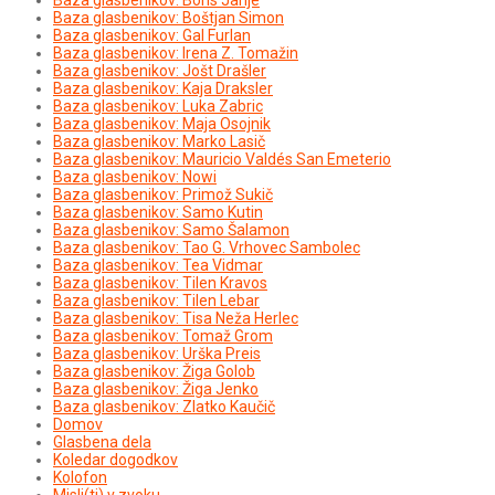
Baza glasbenikov: Boštjan Simon
Baza glasbenikov: Gal Furlan
Baza glasbenikov: Irena Z. Tomažin
Baza glasbenikov: Jošt Drašler
Baza glasbenikov: Kaja Draksler
Baza glasbenikov: Luka Zabric
Baza glasbenikov: Maja Osojnik
Baza glasbenikov: Marko Lasič
Baza glasbenikov: Mauricio Valdés San Emeterio
Baza glasbenikov: Nowi
Baza glasbenikov: Primož Sukič
Baza glasbenikov: Samo Kutin
Baza glasbenikov: Samo Šalamon
Baza glasbenikov: Tao G. Vrhovec Sambolec
Baza glasbenikov: Tea Vidmar
Baza glasbenikov: Tilen Kravos
Baza glasbenikov: Tilen Lebar
Baza glasbenikov: Tisa Neža Herlec
Baza glasbenikov: Tomaž Grom
Baza glasbenikov: Urška Preis
Baza glasbenikov: Žiga Golob
Baza glasbenikov: Žiga Jenko
Baza glasbenikov: Zlatko Kaučič
Domov
Glasbena dela
Koledar dogodkov
Kolofon
Misli(ti) v zvoku