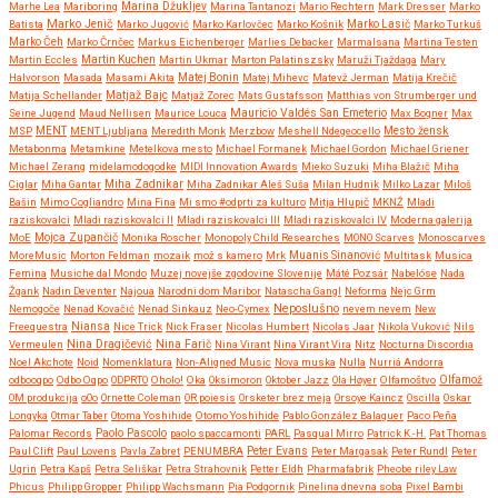
Marhe Lea
Mariboring
Marina Džukljev
Marina Tantanozi
Mario Rechtern
Mark Dresser
Marko
Marko Jenič
Batista
Marko Jugović
Marko Karlovčec
Marko Košnik
Marko Lasič
Marko Turkuš
Marko Čeh
Marko Črnčec
Markus Eichenberger
Marlies Debacker
Marmalsana
Martina Testen
Martin Eccles
Martin Kuchen
Martin Ukmar
Marton Palatinszsky
Maruži Tjaždaga
Mary
Halvorson
Masada
Masami Akita
Matej Bonin
Matej Mihevc
Matevž Jerman
Matija Krečič
Matjaž Bajc
Matija Schellander
Matjaž Zorec
Mats Gustafsson
Matthias von Strumberger und
Mauricio Valdés San Emeterio
Seine Jugend
Maud Nellisen
Maurice Louca
Max Bogner
Max
MSP
MENT
MENT Ljubljana
Meredith Monk
Merzbow
Meshell Ndegeocello
Mesto žensk
Metabonma
Metamkine
Metelkova mesto
Michael Formanek
Michael Gordon
Michael Griener
Michael Zerang
midelamodogodke
MIDI Innovation Awards
Mieko Suzuki
Miha Blažič
Miha
Miha Zadnikar
Ciglar
Miha Gantar
Miha Zadnikar Aleš Suša
Milan Hudnik
Milko Lazar
Miloš
Bašin
Mimo Cogliandro
Mina Fina
Mi smo #odprti za kulturo
Mitja Hlupič
MKNŽ
Mladi
raziskovalci
Mladi raziskovalci II
Mladi raziskovalci III
Mladi raziskovalci IV
Moderna galerija
MoE
Mojca Zupančič
Monika Roscher
Monopoly Child Researches
MONO Scarves
Monoscarves
MoreMusic
Morton Feldman
mozaik
mož s kamero
Mrk
Muanis Sinanović
Multitask
Musica
Femina
Musiche dal Mondo
Muzej novejše zgodovine Slovenije
Máté Pozsár
Nabelóse
Nada
Žgank
Nadin Deventer
Najoua
Narodni dom Maribor
Natascha Gangl
Neforma
Nejc Grm
Neposlušno
Nemogoče
Nenad Kovačić
Nenad Sinkauz
Neo-Cymex
nevem nevem
New
Freequestra
Niansa
Nice Trick
Nick Fraser
Nicolas Humbert
Nicolas Jaar
Nikola Vuković
Nils
Nina Dragičević
Vermeulen
Nina Farič
Nina Virant
Nina Virant Vira
Nitz
Nocturna Discordia
Noel Akchote
Noid
Nomenklatura
Non-Aligned Music
Nova muska
Nulla
Nurriá Andorra
odbooqpo
Odbo Oqpo
ODPRTO
Oholo!
Oka
Oksimoron
Oktober Jazz
Ola Høyer
Olfamoštvo
Olfamož
OM produkcija
oOo
Ornette Coleman
OR poiesis
Orsketer brez meja
Orsoye Kaincz
Oscilla
Oskar
Longyka
Otmar Taber
Otoma Yoshihide
Otomo Yoshihide
Pablo González Balaguer
Paco Peña
Paolo Pascolo
Palomar Records
paolo spaccamonti
PARL
Pasqual Mirro
Patrick K.-H.
Pat Thomas
Paul Clift
Paul Lovens
Pavla Zabret
PENUMBRA
Peter Evans
Peter Margasak
Peter Rundl
Peter
Ugrin
Petra Kapš
Petra Seliškar
Petra Strahovnik
Petter Eldh
Pharmafabrik
Pheobe riley Law
Phicus
Philipp Gropper
Philipp Wachsmann
Pia Podgornik
Pinelina dnevna soba
Pixel Bambi