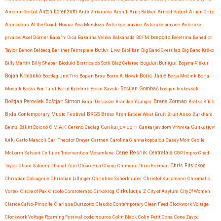
Anton Lorenzutti
Antonin Gerbal
Antti Virtaranta
Arch 1
Arno Bakker
Arnold Haberl
Aruan Ortiz
Asmodeus
At the Coach House
Ava Mendoza
Avtorkse pravice
Avtorske pravice
Avtorske
beepblip
prvaice
Axel Dörner
Baba ‘n’ Dica
Bakalina Velika
Balkanada
BCFM
Beletrina
Benedict
Better Live
Taylor
Benoit Delbecq
Berliner Festspiele
Bibliban
Big Band Gverillaz
Big Band Krško
Billy Martin
Billy Shebar
Biodukt
Bistrica ob Sotli
Blaž Celarec
Bogdan Benigar
Bojana Piškur
Bojan Krhlanko
Boris Janje
Bootleg Unit Trio
Bop en Bras
Boris A. Novak
Borja Močink
Borja
Močnik
Borka
Bor Turel
Borut Kržišnik
Borut Savski
Boštjan Gombač
boštjan leskovšek
Boštjan Simon
Brane Zorman
Boštjan Perovšek
Bram De Looze
Brandee Younger
Bratko Bibič
Brda Contemporary Music Festival
BRGS
Brina Kren
Brodie West
Bruit
Bruit Asso
Burkhard
Cankarjev dom
Beins
Bálint Bolcsó
C.M.A.K. Cerkno
Cadlag
Cankarjev dom Vrhnika
Cankarjevi
torki
Carlo Mascoli
Carl Theodor Dreyer
Carmen
Carolina Giannakopoulou
Casey Moir
Cecile
Cene Resnik
Centralala
McLorin Salvant
Cellule d’Intervention Metamkine
CGP Impro
Chad
Chris Pitsiokos
Taylor
Cham Saloum
Chanel Zero
Chiao-Hua Chang
Chimera
Chris Eckman
Christian Calcagnile
Christian Lillinger
Christine Schörkhuber
Christof Kurzmann
Chromatic
Vortex
Circle of Pax
Circolo Controtempo
Cirkokrog
Cirkulacija 2
City of Asylum
City Of Women
Clarice Calvo-Pinsolle
Clarissa Durizotto
Claudio Contemporary
Clean Feed
Clockwork Voltage
Clockwork Voltage Roaming Festival
code::source
Colin Black
Colin Petit
Cona
Cona Zavod