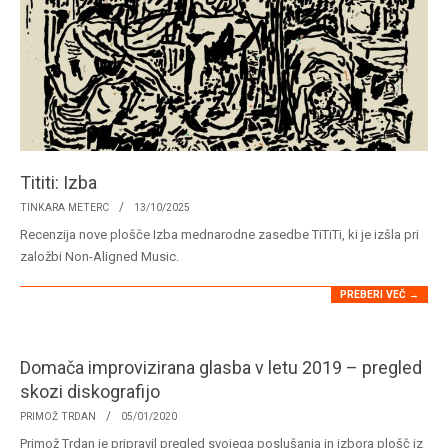
Tititi: Izba
2025-
TINKARA METERC
13/10/2025
10-
Recenzija nove plošče Izba mednarodne zasedbe TiTiTi, ki je izšla pri
13
založbi Non-Aligned Music.
PREBERI VEČ →
Domača improvizirana glasba v letu 2019 – pregled
skozi diskografijo
2020-
PRIMOŽ TRDAN
05/01/2020
01-
Primož Trdan je pripravil pregled svojega poslušanja in izbora plošč iz