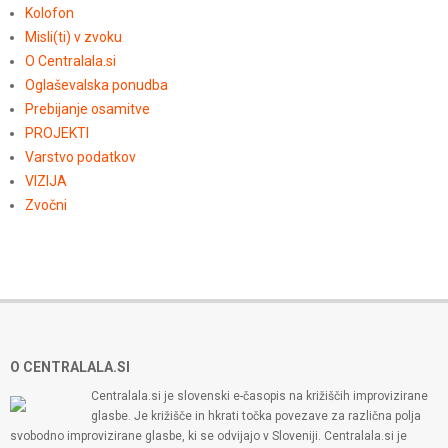
Kolofon
Misli(ti) v zvoku
O Centralala.si
Oglaševalska ponudba
Prebijanje osamitve
PROJEKTI
Varstvo podatkov
VIZIJA
Zvočni
O CENTRALALA.SI
Centralala.si je slovenski e-časopis na križiščih improvizirane
glasbe. Je križišče in hkrati točka povezave za različna polja
svobodno improvizirane glasbe, ki se odvijajo v Sloveniji. Centralala.si je