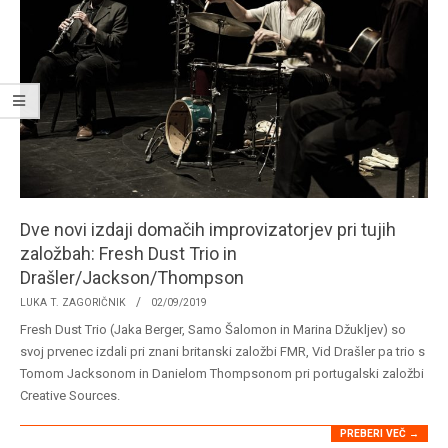
Dve novi izdaji domačih improvizatorjev pri tujih
založbah: Fresh Dust Trio in
Drašler/Jackson/Thompson
2019-
LUKA T. ZAGORIČNIK
02/09/2019
09-
Fresh Dust Trio (Jaka Berger, Samo Šalomon in Marina Džukljev) so
02
svoj prvenec izdali pri znani britanski založbi FMR, Vid Drašler pa trio s
Tomom Jacksonom in Danielom Thompsonom pri portugalski založbi
Creative Sources.
PREBERI VEČ →