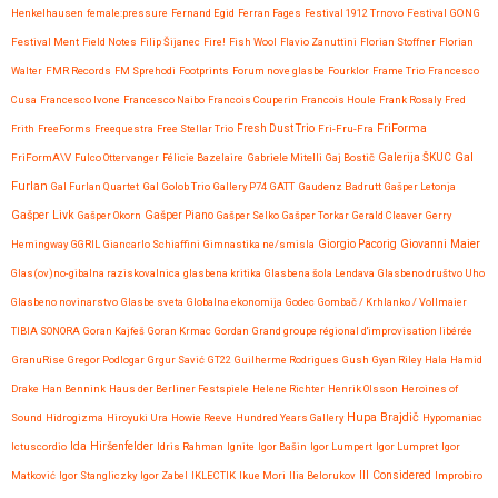
Henkelhausen
female:pressure
Fernand Egid
Ferran Fages
Festival 1912 Trnovo
Festival GONG
Festival Ment
Field Notes
Filip Šijanec
Fire!
Fish Wool
Flavio Zanuttini
Florian Stoffner
Florian
Walter
FMR Records
FM Sprehodi
Footprints
Forum nove glasbe
Fourklor
Frame Trio
Francesco
Cusa
Francesco Ivone
Francesco Naibo
Francois Couperin
Francois Houle
Frank Rosaly
Fred
FriForma
Frith
FreeForms
Freequestra
Free Stellar Trio
Fresh Dust Trio
Fri-Fru-Fra
Gal
FriFormA\V
Fulco Ottervanger
Félicie Bazelaire
Gabriele Mitelli
Gaj Bostič
Galerija ŠKUC
Furlan
Gal Furlan Quartet
Gal Golob Trio
Gallery P74
GATT
Gaudenz Badrutt
Gašper Letonja
Gašper Livk
Gašper Okorn
Gašper Piano
Gašper Selko
Gašper Torkar
Gerald Cleaver
Gerry
Giovanni Maier
Hemingway
GGRIL
Giancarlo Schiaffini
Gimnastika ne/smisla
Giorgio Pacorig
Glas(ov)no-gibalna raziskovalnica
glasbena kritika
Glasbena šola Lendava
Glasbeno društvo Uho
Glasbeno novinarstvo
Glasbe sveta
Globalna ekonomija
Godec
Gombač / Krhlanko / Vollmaier
TIBIA SONORA
Goran Kajfeš
Goran Krmac
Gordan
Grand groupe régional d'improvisation libérée
GranuRise
Gregor Podlogar
Grgur Savić
GT22
Guilherme Rodrigues
Gush
Gyan Riley
Hala
Hamid
Drake
Han Bennink
Haus der Berliner Festspiele
Helene Richter
Henrik Olsson
Heroines of
Hupa Brajdič
Sound
Hidrogizma
Hiroyuki Ura
Howie Reeve
Hundred Years Gallery
Hypomaniac
Ida Hiršenfelder
Ictuscordio
Idris Rahman
Ignite
Igor Bašin
Igor Lumpert
Igor Lumpret
Igor
Matković
Igor Stangliczky
Igor Zabel
IKLECTIK
Ikue Mori
Ilia Belorukov
Ill Considered
Improbiro