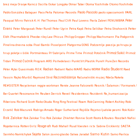
brez meja
Orsoye Kaincz
Oscilla
Oskar Longyka
Otmar Taber
Otoma Yoshihide
Otomo Yoshihide
Paolo Pascolo
Pablo González Balaguer
Paco Peña
Palomar Records
paolo spaccamonti
PARL
Pasqual Mirro
Patrick K.-H.
Pat Thomas
Paul Clift
Paul Lovens
Pavla Zabret
PENUMBRA
Peter
Evans
Peter Margasak
Peter Rundl
Peter Ugrin
Petra Kapš
Petra Seliškar
Petra Strahovnik
Petter
Eldh
Pharmafabrik
Pheobe riley Law
Phicus
Philipp Gropper
Philipp Wachsmann
Pia Podgornik
Pinelina dnevna soba
Pixel Bambi
Pixxelpoint
Platgorma GONG
Podzemlje
poezija
po hrupu je
hrup
poletje v šiški
Portmänteau
Pr' Gabrijelu
Prime Time
Primož Potočnik
Primož Sukič
Primož
Trdan
Primož Čučnik
Program ARS
Psihedelavci
Punkt.Vrt.Plastik
PureH
PureZen Records
Radio Študent
Péter Ajtai
Quasimodo
R.O.K.
Radian
Radiant
Radio MARŠ
Radio WORM
Raed
Yassin
Rajko Muršič
Raymond Strid
Razsrediščenja
Računalniški muzej
Rdeča Raketa
RE#SISTER
Recycleman
reggie workman
Renée Jeanne Falconetti
Resnik / Šalamon / Formanek /
Ber Quartet
Resonance.fm
Reuben Derrick
Reveil
Rezidentess
Rezidenti
Re_humanizacija
Riberiora
Richard Scott
Rieko Okuda
Ring Ring Festival
Roam
Rob Canning
Robert Ashley
Robi
Erzetič
Rob Mazurek
Rodrigo Amado
Roger Sutherland
Rojišče
Rojstvo ljudske pesmi
Rok Košir
Rok Zalokar
Rok Zalokar Trio
Rok Zalokar Zhlehtet
Ronnie Scott
Roots & Routes
Roozbeh Nafisi
Ropotarnica
Rotten Girlz
Rouge-ah
Rudi Mahall
Ruud Voesten
rx:tx
Sabine Ercklentz
SAETA
Samo Kutin
Sainkho Namtchylak
Sajeta
Salon za eno glasbo
Salwa Jaradat
Samo Pavlica