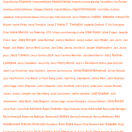
Improvizacija
ImproCamp
Improcon
Impronedeljek
Improvizirana glasba
Imrpobiro
Ina Puntar
Inexhaustible Editions
Infopaq
InfoSoc
Ingrid Mačus
Ingrid Schmoliner
ino šiška
institut
.abedeca
Interantional dawn chorus day
International Jazz Platform
Inštitut .abeceda
Inštitut ON
Irena Z. Tomažin
Rizom
Irena Pivka
Irena Tomažin
Irena Z
Isabelle Duthoit
iT
It's Everyone
Iztok Koren
Else
Ivana Maričić
Ivo Poderžaj
IZIS
Izlog suvremenog zvuka
Iztok Zupan
Jaap de
Jaka Berger
Vries
Jaar
Jaka Bombač
James Baldwin
Janez Leban
Jani Moder
Jan Jarni
Jan
Kopač
Jan Roder
Januš Aleš Luznar
Jan Čibej
Jasna Jovićević
Jasper Stadhouders
Jaz
Jazia
Jazz Cerkno
Jazz festival
jazz
Jazz Cerkno 2024
Jazz Cerkno Records
Jazzfest Berlin
Ljubljana
Jazz Inkubator
Jazzinty
Jazz Poetry Month
Jazz v Narodnem domu
jaša bužinel
Jean-Luc Guionnet
Jean Epstein
Jeanne Larrouturou
Jernej Babnik Romaniuk
Jernej Kaluža
Jez riley French
Jim Black
Ji Youn Kang
jizah
Joel Grip
Joey baron
Johan Moir
John Butcher
John Cage
John Dikeman
John Edwards
John Scofield
John Zorn
Joke Lanz
Jonas Kocher
Jošt Drašler
Jones Jones
Joseph von Sternberg
José Lencastre
Joëlle Léandre
Jošt
Jure Boršič
Jesenovec
Jože Barši
Jože Bogolin
Julian Lage
Julien Desprez
Julius Gabriel
Kaja Draksler
Jure Pukl
Jure Pukl ANOROK
Kaja Draksler Octet
Kamizdat
Kamizdat Rentgen
Karlo Hmeljak
Katarina Radaljac
Kavasutra
Keltika
Kenny Grohowski
Kenny Wollesen
Ken
Kikiriki
Kino-uho
Vandermark
Kinodvor
Kino Šiška
Klaus Filip
Klemen Šali
Klopotec
Klub
Klub Gromka
Cankarjev dom
Klub CD
Klub Metulj
Klub Zakon
Klub Štala
Kombo
Kombo BC