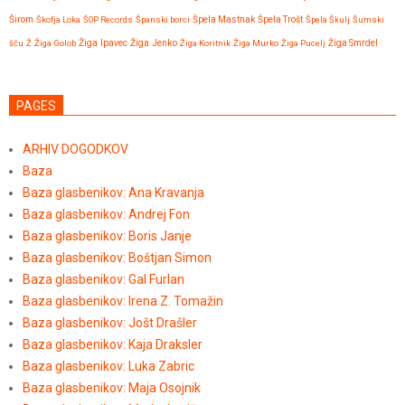
Širom
Škofja Loka
ŠOP Records
Španski borci
Špela Mastnak
Špela Trošt
Špela Škulj
Šumski
Žiga Ipavec
šču
Ž
Žiga Golob
Žiga Jenko
Žiga Koritnik
Žiga Murko
Žiga Pucelj
Žiga Smrdel
PAGES
ARHIV DOGODKOV
Baza
Baza glasbenikov: Ana Kravanja
Baza glasbenikov: Andrej Fon
Baza glasbenikov: Boris Janje
Baza glasbenikov: Boštjan Simon
Baza glasbenikov: Gal Furlan
Baza glasbenikov: Irena Z. Tomažin
Baza glasbenikov: Jošt Drašler
Baza glasbenikov: Kaja Draksler
Baza glasbenikov: Luka Zabric
Baza glasbenikov: Maja Osojnik