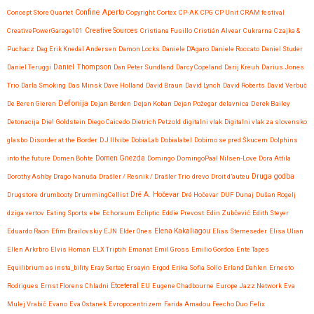
Confine Aperto
Concept Store Quartet
Copyright
Cortex
CP-AK
CPG
CP Unit
CRAM festival
CreativePowerGarage101
Creative Sources
Cristiana Fusillo
Cristián Alvear
Cukrarna
Czajka &
Puchacz
Dag Erik Knedal Andersen
Damon Locks
Daniele D'Agaro
Daniele Roccato
Daniel Studer
Daniel Teruggi
Daniel Thompson
Dan Peter Sundland
Darcy Copeland
Darij Kreuh
Darius Jones
Trio
Darla Smoking
Das Minsk
Dave Holland
David Braun
David Lynch
David Roberts
David Verbuč
Defonija
De Beren Gieren
Dejan Berden
Dejan Koban
Dejan Požegar
delavnica
Derek Bailey
Detonacija
Die! Goldstein
Diego Caicedo
Dietrich Petzold
digitalni vlak
Digitalni vlak za slovensko
glasbo
Disorder at the Border
DJ Illvibe
DobiaLab
Dobialabel
Dobimo se pred Škucem
Dolphins
into the future
Domen Bohte
Domen Gnezda
Domingo
DomingoPaal Nilsen-Love
Dora Attila
Druga godba
Dorothy Ashby
Drago Ivanuša
Drašler / Resnik / Drašler Trio
drevo
Droit d’auteu
Drugstore
drumbooty
DrummingCellist
Dré A. Hočevar
Dré Hočevar
DUF
Dunaj
Dušan Rogelj
dziga vertov
Eating Sports
ebe
Echoraum
Ecliptic
Eddie Prevost
Edin Zubčević
Edith Steyer
Eduardo Raon
Efim Brailovskiy
EJN
Elder Ones
Elena Kakaliagou
Elias Stemeseder
Elisa Ulian
Ellen Arkrbro
Elvis Homan
ELX Triptih
Emanat
Emil Gross
Emilio Gordoa
Ente Tapes
Equilibrium as insta_bility
Eray Sertaç Ersayin
Ergod
Erika Sofia Sollo
Erland Dahlen
Ernesto
Etceteral
Rodrigues
Ernst Florens Chladni
EU
Eugene Chadbourne
Europe Jazz Network
Eva
Mulej Vrabič
Evano
Eva Ostanek
Evropocentrizem
Farida Amadou
Feecho Duo
Felix