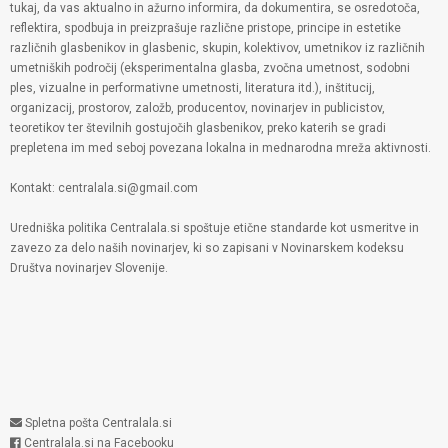
tukaj, da vas aktualno in ažurno informira, da dokumentira, se osredotoča,
reflektira, spodbuja in preizprašuje različne pristope, principe in estetike
različnih glasbenikov in glasbenic, skupin, kolektivov, umetnikov iz različnih
umetniških področij (eksperimentalna glasba, zvočna umetnost, sodobni
ples, vizualne in performativne umetnosti, literatura itd.), inštitucij,
organizacij, prostorov, založb, producentov, novinarjev in publicistov,
teoretikov ter številnih gostujočih glasbenikov, preko katerih se gradi
prepletena im med seboj povezana lokalna in mednarodna mreža aktivnosti.
Kontakt: centralala.si@gmail.com
Uredniška politika Centralala.si spoštuje etične standarde kot usmeritve in
zavezo za delo naših novinarjev, ki so zapisani v Novinarskem kodeksu
Društva novinarjev Slovenije.
Spletna pošta Centralala.si
Centralala.si na Facebooku