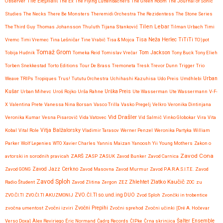
Observer
The Elephant
The Ex
The Flying Luttenbachers
The Green Room
The Journal of Sonic
Studies
The Necks
There Be Monsters
Theremidi Orchestra
The Rezidentess
The Stone Series
Tilen Lebar
The Third Guy
Thomas Johansson
Thuluth
Tijana Stanković
Tilman Urbach
Timi
Tisa Neža Herlec
TiTiTi
Vremc
Timi Vremec
Tina Lešničar
Tine Vrabič
Tisa & Mojca
TO)pot
Tomaž Grom
Tom Jackson
Tobija Hudnik
Tomeka Reid
Tomislav Vrečar
Tony Buck
Tony Elieh
Torben Snekkestad
Torto Editions
Tour De Brass
Tremoneta
Tresk
Trevor Dunn
Trigger
Trio
Urban
Weave
TRIPs
Tropiques
Trus!
Tututu Orchestra
Uchihashi Kazuhisa
Udo Preis
Umdhlebi
Kušar
Urban Mihevc
Uroš Rojko
Urša Rahne
Urška Preis
Ute Wasserman
Ute Wassermann
V-F-
X
Valentina Prete
Vanessa Nina Borsan
Vasco Trilla
Vasko Pregelj
Velkro
Veronika Dintinjana
Vid Drašler
Veronika Kumar
Vesna Pisarovič
Vida Vatovec
Vid Salmič
Vinko Globokar
Vira
Vita
Vitja Balžalorsky
Kobal
Vital Role
Vladimir Tarasov
Werner Penzel
Weronika Partyka
William
Parker
Wolf Lepenies
WTO
Xavier Charles
Yannis Maizan
Yanoosh
Yii
Young Mothers
Zakon o
Zavod Cona
avtorski in sorodnih pravicah
ZARŠ
ZASP
ZASUK
Zavod Bunker
Zavod Carnica
Zavod GONG
Zavod Jazz Cerkno
Zavod Masovna
Zavod Murmur
Zavod P.A.R.A.S.I.T.E.
Zavod
Zavod Sploh
Zlatko Kaučič
Zhlehtet
Radio Študent
Zavod Zlitina
Zergon
ZEZ
ZOC
zu
ZVO.ČI.TI
ZVO.ČI.TI AKUZMONIJ
ZVO.ČI.TI so.und.ing DUO
Zvod Sploh
Zvončki in trobentice
Zvočni Prepihi
zvočna umentost
Zvočni izviri
Zvočni sprehod
Zvočni učinki
[Dré A. Hočevar
Verso Doxa]
Àlex Reviriego
Éric Normand
Čadrg Records
ČIPke
Črna skrinjica
Šalter Ensemble