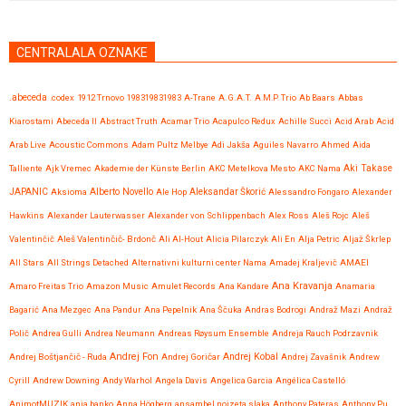
CENTRALALA OZNAKE
.abeceda
.codex
1912 Trnovo
198319831983
A-Trane
A.G.A.T.
A.M.P. Trio
Ab Baars
Abbas
Kiarostami
Abeceda II
Abstract Truth
Acamar Trio
Acapulco Redux
Achille Succi
Acid Arab
Acid
Arab Live
Acoustic Commons
Adam Pultz Melbye
Adi Jakša
Aguiles Navarro
Ahmed
Aida
Talliente
Ajk Vremec
Akademie der Künste Berlin
AKC Metelkova Mesto
AKC Nama
Aki Takase
JAPANIC
Aksioma
Alberto Novello
Ale Hop
Aleksandar Škorić
Alessandro Fongaro
Alexander
Hawkins
Alexander Lauterwasser
Alexander von Schlippenbach
Alex Ross
Aleš Rojc
Aleš
Valentinčič
Aleš Valentinčič- Brdonč
Ali Al-Hout
Alicia Pilarczyk
Ali En
Alja Petric
Aljaž Škrlep
All Stars
All Strings Detached
Alternativni kulturni center Nama
Amadej Kraljevič
AMAEI
Ana Kravanja
Amaro Freitas Trio
Amazon Music
Amulet Records
Ana Kandare
Anamaria
Bagarić
Ana Mezgec
Ana Pandur
Ana Pepelnik
Ana Ščuka
Andras Bodrogi
Andraž Mazi
Andraž
Polič
Andrea Gulli
Andrea Neumann
Andreas Røysum Ensemble
Andreja Rauch Podrzavnik
Andrej Fon
Andrej Kobal
Andrej Boštjančič - Ruda
Andrej Goričar
Andrej Zavašnik
Andrew
Cyrill
Andrew Downing
Andy Warhol
Angela Davis
Angelica Garcia
Angélica Castelló
AnimotMUZIK
anja banko
Anna Högberg
ansambel nojzeta slaka
Anthony Pateras
Anthony Pu