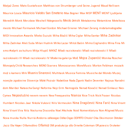
Matjaž Zorec
Mats Gustafsson
Matthias von Strumberger und Seine Jugend
Maud Nellisen
Mauricio Valdés San Emeterio
Maurice Louca
Max Bogner
Max MSP
MENT
MENT Ljubljana
Meredith Monk
Merzbow
Meshell Ndegeocello
Mesto žensk
Metabonma
Metamkine
Metelkova
mesto
Michael Formanek
Michael Gordon
Michael Griener
Michael Zerang
midelamodogodke
Miha Zadnikar
MIDI Innovation Awards
Mieko Suzuki
Miha Blažič
Miha Ciglar
Miha Gantar
Miha Zadnikar Aleš Suša
Milan Hudnik
Milko Lazar
Miloš Bašin
Mimo Cogliandro
Mina Fina
Mi
smo #odprti za kulturo
Mitja Hlupič
MKNŽ
Mladi raziskovalci
Mladi raziskovalci II
Mladi
raziskovalci III
Mladi raziskovalci IV
Moderna galerija
MoE
Mojca Zupančič
Monika Roscher
Monopoly Child Researches
MONO Scarves
Monoscarves
MoreMusic
Morton Feldman
mozaik
mož s kamero
Mrk
Muanis Sinanović
Multitask
Musica Femina
Musiche dal Mondo
Muzej
novejše zgodovine Slovenije
Máté Pozsár
Nabelóse
Nada Žgank
Nadin Deventer
Najoua
Narodni
dom Maribor
Natascha Gangl
Neforma
Nejc Grm
Nemogoče
Nenad Kovačić
Nenad Sinkauz
Neo-
Neposlušno
Cymex
nevem nevem
New Freequestra
Niansa
Nice Trick
Nick Fraser
Nicolas
Nina Dragičević
Humbert
Nicolas Jaar
Nikola Vuković
Nils Vermeulen
Nina Farič
Nina Virant
Nina Virant Vira
Nitz
Nocturna Discordia
Noel Akchote
Noid
Nomenklatura
Non-Aligned Music
Nova muska
Nulla
Nurriá Andorra
odbooqpo
Odbo Oqpo
ODPRTO
Oholo!
Oka
Oksimoron
Oktober
Jazz
Ola Høyer
Olfamoštvo
Olfamož
OM produkcija
oOo
Ornette Coleman
OR poiesis
Orsketer