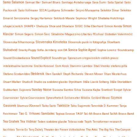
Samo Šalamon
Samuel Ber
Samuel Blues
Santiago Astaburuaga
Sava Šumi
Saša Spačal
Sašo
Puckovski
Sašo Vollmaier
SCCA Ljubljana
Schroeder
Seijiro Murayama
Selektor Dinar
Selektor
Dinarid
Senzorama
Sergej Harlamov
Setola di Maiale
Seymour Wright
Shabaka Hutchings
shape(s)witch
SHAPE+
Shekuza
Shoe and Shoelace
SIGIC
Silke Eberhard
Simon Kenda
Simon
Klavžar
Simon Segers
Simon Šerc
Skladišče/Magazzino LIbertas FEstival
Slobodan Valentinčič
Slovenska Kinoteka
Slovenska filharmonija
Slovenski punk in fotografija
Slowfoam
Sluhodvod
Sonica
Snarky Puppy
Sofia Jernberg
son:DA
Sophie Agnel
Sophie Lorenz
Soundcamp
Sound Disobedience
Sound Explicit
Soundtrips
Sporazum o trgovinskih vidikih pravic
intelektualne lastnine
Srečko Kosovel
Ssm Kosk
Stanimir Lambov
Staš Vrenko
stefano pilla
Steklenik
Stefano Scodanibbio
Sten Sandell
Steph Richards
Steven Moser
Stian Westerhus
Stuart Walker
Studio 8
Studio za sodobno glasbo
Styröfoam
Ståle Liavik Solberg
Ståle Storløkken
Subburben
Sujevera
Sunday Noise
Susana Santos Silva
Suzana Kajba
Svetlost
Svojat
Sylvie
Courvoisier
Sylvie Courvosiere
Synesthetic4
Szilveszter Miklós
Szilárd Mezei
Szymon
Taktišče
Gasiorek
Séamus O'Donnell
Taiko Saito
Taku Sugimoto
Tancrède D. Kummer
Tanja
Feichtmair
Tao G. Vrhovec Sambolec
Tapiwa Svosve
TASF
Tač-Mi Brass Band
TačMi Brass Band
Tea Vidmar
Tea Grahek
Teden sodobne glasbe
Telesa vode
Tepih
Terraformer research
facilities
Terrie Ex
Tery Žeželj
Theater der Freien Volksbühne
The Attic
The Big Yes
The Canyon