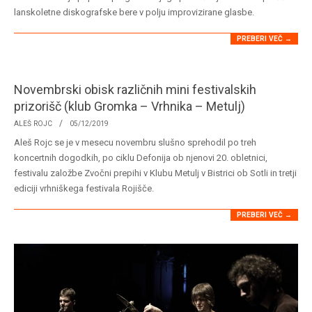
05
lanskoletne diskografske bere v polju improvizirane glasbe.
PREBERI VEČ →
Novembrski obisk različnih mini festivalskih
prizorišč (klub Gromka – Vrhnika – Metulj)
2019-
ALEŠ ROJC
05/12/2019
12-
Aleš Rojc se je v mesecu novembru slušno sprehodil po treh
05
koncertnih dogodkih, po ciklu Defonija ob njenovi 20. obletnici,
festivalu založbe Zvočni prepihi v Klubu Metulj v Bistrici ob Sotli in tretji
ediciji vrhniškega festivala Rojišče.
PREBERI VEČ →