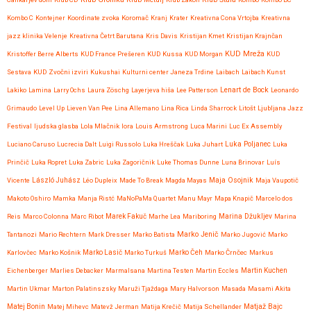
Kombo C
Kontejner
Koordinate zvoka
Koromač
Kranj
Krater
Kreativna Cona Vrtojba
Kreativna
jazz klinika Velenje
Kreativna Četrt Barutana
Kris Davis
Kristijan Kmet
Kristijan Krajnčan
KUD Mreža
Kristoffer Berre Alberts
KUD France Prešeren
KUD Kussa
KUD Morgan
KUD
Sestava
KUD Zvočni izviri
Kukushai
Kulturni center Janeza Trdine
Laibach
Laibach Kunst
Lenart de Bock
Lakiko
Lamina
Larry Ochs
Laura Zöschg
Layerjeva hiša
Lee Patterson
Leonardo
Grimaudo
Level Up
Lieven Van Pee
Lina Allemano
Lina Rica
Linda Sharrock
Litošt
Ljubljana Jazz
Festival
ljudska glasba
Lola Mlačnik
lora
Louis Armstrong
Luca Marini
Luc Ex Assembly
Luciano Caruso
Lucrecia Dalt
Luigi Russolo
Luka Hreščak
Luka Juhart
Luka Poljanec
Luka
Prinčič
Luka Ropret
Luka Zabric
Luka Zagoričnik
Luke Thomas Dunne
Luna Brinovar
Luís
Maja Osojnik
Vicente
László Juhász
Léo Dupleix
Made To Break
Magda Mayas
Maja Vaupotič
Makoto Oshiro
Mamka
Manja Ristć
MaNoPaMa Quartet
Manu Mayr
Mapa Knapič
Marcelo dos
Reis
Marco Colonna
Marc Ribot
Marek Fakuč
Marhe Lea
Mariboring
Marina Džukljev
Marina
Marko Jenič
Tantanozi
Mario Rechtern
Mark Dresser
Marko Batista
Marko Jugović
Marko
Karlovčec
Marko Košnik
Marko Lasič
Marko Turkuš
Marko Čeh
Marko Črnčec
Markus
Eichenberger
Marlies Debacker
Marmalsana
Martina Testen
Martin Eccles
Martin Kuchen
Martin Ukmar
Marton Palatinszsky
Maruži Tjaždaga
Mary Halvorson
Masada
Masami Akita
Matjaž Bajc
Matej Bonin
Matej Mihevc
Matevž Jerman
Matija Krečič
Matija Schellander