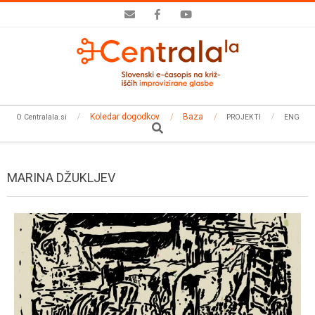
Skip
to
content
Secondary
Koledar dogodkov
Baza
O Centralala.si
PROJEKTI
ENG
Navigation
Search
Menu
MARINA DŽUKLJEV