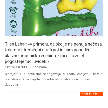
Tilen Lebar: »V primeru, da okolje ne ponuja nečesa,
k čemur stremiš, si utreš pot in sam ponudiš
aktivno umetniško vsebino, ki bi si jo želel
pogosteje tudi uvideti.«
2026-
BRIGITA GRAČNER
16/03/2026
03-
O projektu ELX Triptih smo se pogovarjali s Tilnom Lebarjem, ki nam je
16
predstavil ozadje ideje ter podrobnosti o delavnici in programu
dogodka.
PREBERI VEČ →