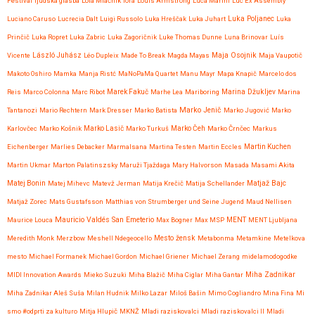
Festival
ljudska glasba
Lola Mlačnik
lora
Louis Armstrong
Luca Marini
Luc Ex Assembly
Luciano Caruso
Lucrecia Dalt
Luigi Russolo
Luka Hreščak
Luka Juhart
Luka Poljanec
Luka
Prinčič
Luka Ropret
Luka Zabric
Luka Zagoričnik
Luke Thomas Dunne
Luna Brinovar
Luís
Maja Osojnik
Vicente
László Juhász
Léo Dupleix
Made To Break
Magda Mayas
Maja Vaupotič
Makoto Oshiro
Mamka
Manja Ristć
MaNoPaMa Quartet
Manu Mayr
Mapa Knapič
Marcelo dos
Reis
Marco Colonna
Marc Ribot
Marek Fakuč
Marhe Lea
Mariboring
Marina Džukljev
Marina
Marko Jenič
Tantanozi
Mario Rechtern
Mark Dresser
Marko Batista
Marko Jugović
Marko
Karlovčec
Marko Košnik
Marko Lasič
Marko Turkuš
Marko Čeh
Marko Črnčec
Markus
Eichenberger
Marlies Debacker
Marmalsana
Martina Testen
Martin Eccles
Martin Kuchen
Martin Ukmar
Marton Palatinszsky
Maruži Tjaždaga
Mary Halvorson
Masada
Masami Akita
Matjaž Bajc
Matej Bonin
Matej Mihevc
Matevž Jerman
Matija Krečič
Matija Schellander
Matjaž Zorec
Mats Gustafsson
Matthias von Strumberger und Seine Jugend
Maud Nellisen
Mauricio Valdés San Emeterio
Maurice Louca
Max Bogner
Max MSP
MENT
MENT Ljubljana
Meredith Monk
Merzbow
Meshell Ndegeocello
Mesto žensk
Metabonma
Metamkine
Metelkova
mesto
Michael Formanek
Michael Gordon
Michael Griener
Michael Zerang
midelamodogodke
Miha Zadnikar
MIDI Innovation Awards
Mieko Suzuki
Miha Blažič
Miha Ciglar
Miha Gantar
Miha Zadnikar Aleš Suša
Milan Hudnik
Milko Lazar
Miloš Bašin
Mimo Cogliandro
Mina Fina
Mi
smo #odprti za kulturo
Mitja Hlupič
MKNŽ
Mladi raziskovalci
Mladi raziskovalci II
Mladi