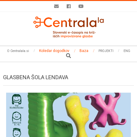
Skip
to
content
Secondary
Koledar dogodkov
Baza
O Centralala.si
PROJEKTI
ENG
Navigation
Search
Menu
GLASBENA ŠOLA LENDAVA