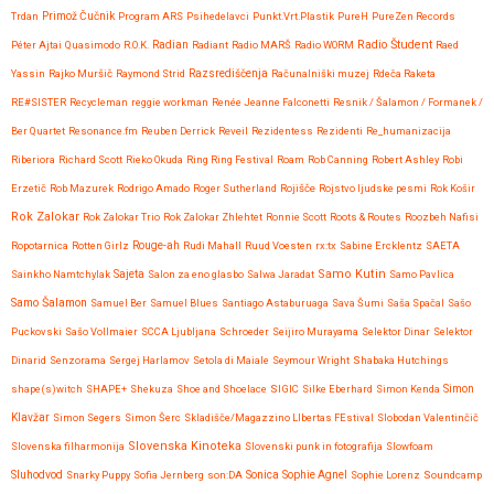
Trdan
Primož Čučnik
Program ARS
Psihedelavci
Punkt.Vrt.Plastik
PureH
PureZen Records
Radio Študent
Péter Ajtai
Quasimodo
R.O.K.
Radian
Radiant
Radio MARŠ
Radio WORM
Raed
Yassin
Rajko Muršič
Raymond Strid
Razsrediščenja
Računalniški muzej
Rdeča Raketa
RE#SISTER
Recycleman
reggie workman
Renée Jeanne Falconetti
Resnik / Šalamon / Formanek /
Ber Quartet
Resonance.fm
Reuben Derrick
Reveil
Rezidentess
Rezidenti
Re_humanizacija
Riberiora
Richard Scott
Rieko Okuda
Ring Ring Festival
Roam
Rob Canning
Robert Ashley
Robi
Erzetič
Rob Mazurek
Rodrigo Amado
Roger Sutherland
Rojišče
Rojstvo ljudske pesmi
Rok Košir
Rok Zalokar
Rok Zalokar Trio
Rok Zalokar Zhlehtet
Ronnie Scott
Roots & Routes
Roozbeh Nafisi
Ropotarnica
Rotten Girlz
Rouge-ah
Rudi Mahall
Ruud Voesten
rx:tx
Sabine Ercklentz
SAETA
Samo Kutin
Sainkho Namtchylak
Sajeta
Salon za eno glasbo
Salwa Jaradat
Samo Pavlica
Samo Šalamon
Samuel Ber
Samuel Blues
Santiago Astaburuaga
Sava Šumi
Saša Spačal
Sašo
Puckovski
Sašo Vollmaier
SCCA Ljubljana
Schroeder
Seijiro Murayama
Selektor Dinar
Selektor
Dinarid
Senzorama
Sergej Harlamov
Setola di Maiale
Seymour Wright
Shabaka Hutchings
shape(s)witch
SHAPE+
Shekuza
Shoe and Shoelace
SIGIC
Silke Eberhard
Simon Kenda
Simon
Klavžar
Simon Segers
Simon Šerc
Skladišče/Magazzino LIbertas FEstival
Slobodan Valentinčič
Slovenska Kinoteka
Slovenska filharmonija
Slovenski punk in fotografija
Slowfoam
Sluhodvod
Sonica
Snarky Puppy
Sofia Jernberg
son:DA
Sophie Agnel
Sophie Lorenz
Soundcamp