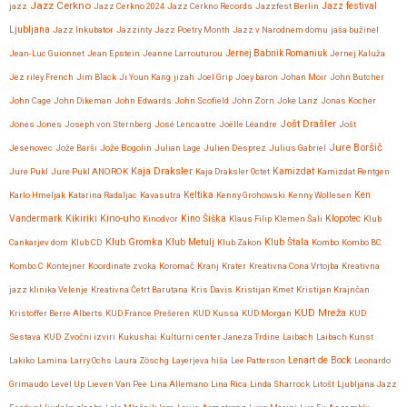
Jazz Cerkno
Jazz festival
jazz
Jazz Cerkno 2024
Jazz Cerkno Records
Jazzfest Berlin
Ljubljana
Jazz Inkubator
Jazzinty
Jazz Poetry Month
Jazz v Narodnem domu
jaša bužinel
Jean-Luc Guionnet
Jean Epstein
Jeanne Larrouturou
Jernej Babnik Romaniuk
Jernej Kaluža
Jez riley French
Jim Black
Ji Youn Kang
jizah
Joel Grip
Joey baron
Johan Moir
John Butcher
John Cage
John Dikeman
John Edwards
John Scofield
John Zorn
Joke Lanz
Jonas Kocher
Jošt Drašler
Jones Jones
Joseph von Sternberg
José Lencastre
Joëlle Léandre
Jošt
Jure Boršič
Jesenovec
Jože Barši
Jože Bogolin
Julian Lage
Julien Desprez
Julius Gabriel
Kaja Draksler
Jure Pukl
Jure Pukl ANOROK
Kaja Draksler Octet
Kamizdat
Kamizdat Rentgen
Karlo Hmeljak
Katarina Radaljac
Kavasutra
Keltika
Kenny Grohowski
Kenny Wollesen
Ken
Kikiriki
Kino-uho
Vandermark
Kinodvor
Kino Šiška
Klaus Filip
Klemen Šali
Klopotec
Klub
Klub Gromka
Cankarjev dom
Klub CD
Klub Metulj
Klub Zakon
Klub Štala
Kombo
Kombo BC
Kombo C
Kontejner
Koordinate zvoka
Koromač
Kranj
Krater
Kreativna Cona Vrtojba
Kreativna
jazz klinika Velenje
Kreativna Četrt Barutana
Kris Davis
Kristijan Kmet
Kristijan Krajnčan
KUD Mreža
Kristoffer Berre Alberts
KUD France Prešeren
KUD Kussa
KUD Morgan
KUD
Sestava
KUD Zvočni izviri
Kukushai
Kulturni center Janeza Trdine
Laibach
Laibach Kunst
Lenart de Bock
Lakiko
Lamina
Larry Ochs
Laura Zöschg
Layerjeva hiša
Lee Patterson
Leonardo
Grimaudo
Level Up
Lieven Van Pee
Lina Allemano
Lina Rica
Linda Sharrock
Litošt
Ljubljana Jazz