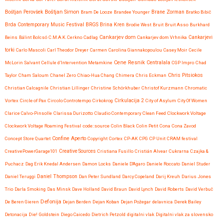
Boštjan Simon
Brane Zorman
Boštjan Perovšek
Bram De Looze
Brandee Younger
Bratko Bibič
Brda Contemporary Music Festival
BRGS
Brina Kren
Brodie West
Bruit
Bruit Asso
Burkhard
Cankarjev dom
Beins
Bálint Bolcsó
C.M.A.K. Cerkno
Cadlag
Cankarjev dom Vrhnika
Cankarjevi
torki
Carlo Mascoli
Carl Theodor Dreyer
Carmen
Carolina Giannakopoulou
Casey Moir
Cecile
Cene Resnik
Centralala
McLorin Salvant
Cellule d’Intervention Metamkine
CGP Impro
Chad
Chris Pitsiokos
Taylor
Cham Saloum
Chanel Zero
Chiao-Hua Chang
Chimera
Chris Eckman
Christian Calcagnile
Christian Lillinger
Christine Schörkhuber
Christof Kurzmann
Chromatic
Vortex
Circle of Pax
Circolo Controtempo
Cirkokrog
Cirkulacija 2
City of Asylum
City Of Women
Clarice Calvo-Pinsolle
Clarissa Durizotto
Claudio Contemporary
Clean Feed
Clockwork Voltage
Clockwork Voltage Roaming Festival
code::source
Colin Black
Colin Petit
Cona
Cona Zavod
Confine Aperto
Concept Store Quartet
Copyright
Cortex
CP-AK
CPG
CP Unit
CRAM festival
CreativePowerGarage101
Creative Sources
Cristiana Fusillo
Cristián Alvear
Cukrarna
Czajka &
Puchacz
Dag Erik Knedal Andersen
Damon Locks
Daniele D'Agaro
Daniele Roccato
Daniel Studer
Daniel Teruggi
Daniel Thompson
Dan Peter Sundland
Darcy Copeland
Darij Kreuh
Darius Jones
Trio
Darla Smoking
Das Minsk
Dave Holland
David Braun
David Lynch
David Roberts
David Verbuč
Defonija
De Beren Gieren
Dejan Berden
Dejan Koban
Dejan Požegar
delavnica
Derek Bailey
Detonacija
Die! Goldstein
Diego Caicedo
Dietrich Petzold
digitalni vlak
Digitalni vlak za slovensko