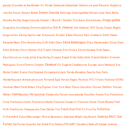
glasbo
Disorder at the Border
DJ Illvibe
DobiaLab
Dobialabel
Dobimo se pred Škucem
Dolphins
into the future
Domen Bohte
Domen Gnezda
Domingo
DomingoPaal Nilsen-Love
Dora Attila
Druga godba
Dorothy Ashby
Drago Ivanuša
Drašler / Resnik / Drašler Trio
drevo
Droit d’auteu
Drugstore
drumbooty
DrummingCellist
Dré A. Hočevar
Dré Hočevar
DUF
Dunaj
Dušan Rogelj
dziga vertov
Eating Sports
ebe
Echoraum
Ecliptic
Eddie Prevost
Edin Zubčević
Edith Steyer
Eduardo Raon
Efim Brailovskiy
EJN
Elder Ones
Elena Kakaliagou
Elias Stemeseder
Elisa Ulian
Ellen Arkrbro
Elvis Homan
ELX Triptih
Emanat
Emil Gross
Emilio Gordoa
Ente Tapes
Equilibrium as insta_bility
Eray Sertaç Ersayin
Ergod
Erika Sofia Sollo
Erland Dahlen
Ernesto
Etceteral
Rodrigues
Ernst Florens Chladni
EU
Eugene Chadbourne
Europe Jazz Network
Eva
Mulej Vrabič
Evano
Eva Ostanek
Evropocentrizem
Farida Amadou
Feecho Duo
Felix
Henkelhausen
female:pressure
Fernand Egid
Ferran Fages
Festival 1912 Trnovo
Festival GONG
Festival Ment
Field Notes
Filip Šijanec
Fire!
Fish Wool
Flavio Zanuttini
Florian Stoffner
Florian
Walter
FMR Records
FM Sprehodi
Footprints
Forum nove glasbe
Fourklor
Frame Trio
Francesco
Cusa
Francesco Ivone
Francesco Naibo
Francois Couperin
Francois Houle
Frank Rosaly
Fred
FriForma
Frith
FreeForms
Freequestra
Free Stellar Trio
Fresh Dust Trio
Fri-Fru-Fra
Gal
FriFormA\V
Fulco Ottervanger
Félicie Bazelaire
Gabriele Mitelli
Gaj Bostič
Galerija ŠKUC
Furlan
Gal Furlan Quartet
Gal Golob Trio
Gallery P74
GATT
Gaudenz Badrutt
Gašper Letonja