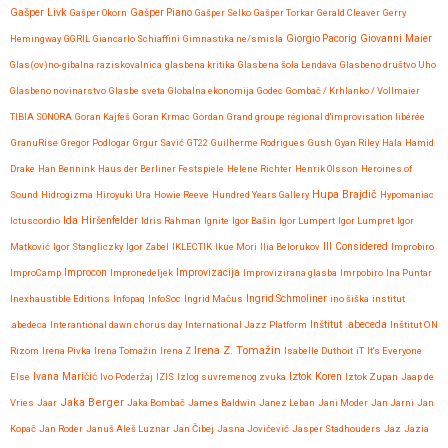
Gašper Livk
Gašper Okorn
Gašper Piano
Gašper Selko
Gašper Torkar
Gerald Cleaver
Gerry
Giovanni Maier
Hemingway
GGRIL
Giancarlo Schiaffini
Gimnastika ne/smisla
Giorgio Pacorig
Glas(ov)no-gibalna raziskovalnica
glasbena kritika
Glasbena šola Lendava
Glasbeno društvo Uho
Glasbeno novinarstvo
Glasbe sveta
Globalna ekonomija
Godec
Gombač / Krhlanko / Vollmaier
TIBIA SONORA
Goran Kajfeš
Goran Krmac
Gordan
Grand groupe régional d'improvisation libérée
GranuRise
Gregor Podlogar
Grgur Savić
GT22
Guilherme Rodrigues
Gush
Gyan Riley
Hala
Hamid
Drake
Han Bennink
Haus der Berliner Festspiele
Helene Richter
Henrik Olsson
Heroines of
Hupa Brajdič
Sound
Hidrogizma
Hiroyuki Ura
Howie Reeve
Hundred Years Gallery
Hypomaniac
Ida Hiršenfelder
Ictuscordio
Idris Rahman
Ignite
Igor Bašin
Igor Lumpert
Igor Lumpret
Igor
Matković
Igor Stangliczky
Igor Zabel
IKLECTIK
Ikue Mori
Ilia Belorukov
Ill Considered
Improbiro
Improvizacija
ImproCamp
Improcon
Impronedeljek
Improvizirana glasba
Imrpobiro
Ina Puntar
Inexhaustible Editions
Infopaq
InfoSoc
Ingrid Mačus
Ingrid Schmoliner
ino šiška
institut
.abedeca
Interantional dawn chorus day
International Jazz Platform
Inštitut .abeceda
Inštitut ON
Irena Z. Tomažin
Rizom
Irena Pivka
Irena Tomažin
Irena Z
Isabelle Duthoit
iT
It's Everyone
Iztok Koren
Else
Ivana Maričić
Ivo Poderžaj
IZIS
Izlog suvremenog zvuka
Iztok Zupan
Jaap de
Jaka Berger
Vries
Jaar
Jaka Bombač
James Baldwin
Janez Leban
Jani Moder
Jan Jarni
Jan
Kopač
Jan Roder
Januš Aleš Luznar
Jan Čibej
Jasna Jovićević
Jasper Stadhouders
Jaz
Jazia