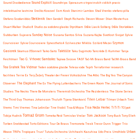
Sound Disobedience
Sound Explicit
Soundtrips
Sporazum o trgovinskih vidikih pravic
intelektualne lastnine
Srečko Kosovel
Ssm Kosk
Stanimir Lambov
Staš Vrenko
stefano pilla
Steklenik
Stefano Scodanibbio
Sten Sandell
Steph Richards
Steven Moser
Stian Westerhus
Stuart Walker
Studio 8
Studio za sodobno glasbo
Styröfoam
Ståle Liavik Solberg
Ståle Storløkken
Subburben
Sujevera
Sunday Noise
Susana Santos Silva
Suzana Kajba
Svetlost
Svojat
Sylvie
Courvoisier
Sylvie Courvosiere
Synesthetic4
Szilveszter Miklós
Szilárd Mezei
Szymon
Taktišče
Gasiorek
Séamus O'Donnell
Taiko Saito
Taku Sugimoto
Tancrède D. Kummer
Tanja
Feichtmair
Tao G. Vrhovec Sambolec
Tapiwa Svosve
TASF
Tač-Mi Brass Band
TačMi Brass Band
Tea Vidmar
Tea Grahek
Teden sodobne glasbe
Telesa vode
Tepih
Terraformer research
facilities
Terrie Ex
Tery Žeželj
Theater der Freien Volksbühne
The Attic
The Big Yes
The Canyon
Observer
The Elephant
The Ex
The Flying Luttenbachers
The Green Room
The Journal of Sonic
Studies
The Necks
There Be Monsters
Theremidi Orchestra
The Rezidentess
The Stone Series
Tilen Lebar
The Third Guy
Thomas Johansson
Thuluth
Tijana Stanković
Tilman Urbach
Timi
Tisa Neža Herlec
TiTiTi
Vremc
Timi Vremec
Tina Lešničar
Tine Vrabič
Tisa & Mojca
TO)pot
Tomaž Grom
Tom Jackson
Tobija Hudnik
Tomeka Reid
Tomislav Vrečar
Tony Buck
Tony Elieh
Torben Snekkestad
Torto Editions
Tour De Brass
Tremoneta
Tresk
Trevor Dunn
Trigger
Trio
Urban
Weave
TRIPs
Tropiques
Trus!
Tututu Orchestra
Uchihashi Kazuhisa
Udo Preis
Umdhlebi