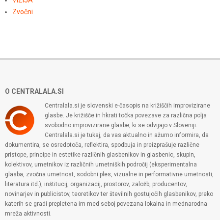
Zvočni
O CENTRALALA.SI
Centralala.si je slovenski e-časopis na križiščih improvizirane
glasbe. Je križišče in hkrati točka povezave za različna polja
svobodno improvizirane glasbe, ki se odvijajo v Sloveniji.
Centralala.si je tukaj, da vas aktualno in ažurno informira, da
dokumentira, se osredotoča, reflektira, spodbuja in preizprašuje različne
pristope, principe in estetike različnih glasbenikov in glasbenic, skupin,
kolektivov, umetnikov iz različnih umetniških področij (eksperimentalna
glasba, zvočna umetnost, sodobni ples, vizualne in performativne umetnosti,
literatura itd.), inštitucij, organizacij, prostorov, založb, producentov,
novinarjev in publicistov, teoretikov ter številnih gostujočih glasbenikov, preko
katerih se gradi prepletena im med seboj povezana lokalna in mednarodna
mreža aktivnosti.