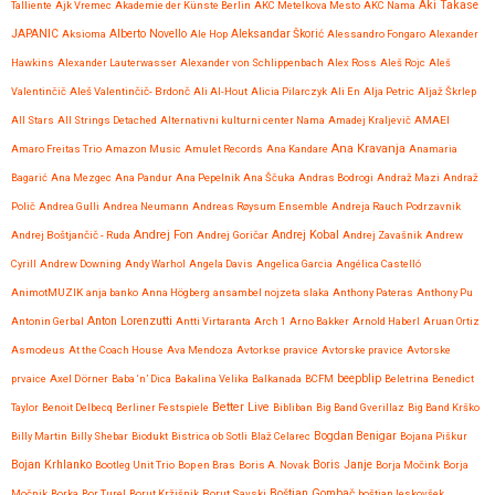
Talliente
Ajk Vremec
Akademie der Künste Berlin
AKC Metelkova Mesto
AKC Nama
Aki Takase
JAPANIC
Aksioma
Alberto Novello
Ale Hop
Aleksandar Škorić
Alessandro Fongaro
Alexander
Hawkins
Alexander Lauterwasser
Alexander von Schlippenbach
Alex Ross
Aleš Rojc
Aleš
Valentinčič
Aleš Valentinčič- Brdonč
Ali Al-Hout
Alicia Pilarczyk
Ali En
Alja Petric
Aljaž Škrlep
All Stars
All Strings Detached
Alternativni kulturni center Nama
Amadej Kraljevič
AMAEI
Ana Kravanja
Amaro Freitas Trio
Amazon Music
Amulet Records
Ana Kandare
Anamaria
Bagarić
Ana Mezgec
Ana Pandur
Ana Pepelnik
Ana Ščuka
Andras Bodrogi
Andraž Mazi
Andraž
Polič
Andrea Gulli
Andrea Neumann
Andreas Røysum Ensemble
Andreja Rauch Podrzavnik
Andrej Fon
Andrej Kobal
Andrej Boštjančič - Ruda
Andrej Goričar
Andrej Zavašnik
Andrew
Cyrill
Andrew Downing
Andy Warhol
Angela Davis
Angelica Garcia
Angélica Castelló
AnimotMUZIK
anja banko
Anna Högberg
ansambel nojzeta slaka
Anthony Pateras
Anthony Pu
Anton Lorenzutti
Antonin Gerbal
Antti Virtaranta
Arch 1
Arno Bakker
Arnold Haberl
Aruan Ortiz
Asmodeus
At the Coach House
Ava Mendoza
Avtorkse pravice
Avtorske pravice
Avtorske
beepblip
prvaice
Axel Dörner
Baba ‘n’ Dica
Bakalina Velika
Balkanada
BCFM
Beletrina
Benedict
Better Live
Taylor
Benoit Delbecq
Berliner Festspiele
Bibliban
Big Band Gverillaz
Big Band Krško
Billy Martin
Billy Shebar
Biodukt
Bistrica ob Sotli
Blaž Celarec
Bogdan Benigar
Bojana Piškur
Bojan Krhlanko
Boris Janje
Bootleg Unit Trio
Bop en Bras
Boris A. Novak
Borja Močink
Borja
Močnik
Borka
Bor Turel
Borut Kržišnik
Borut Savski
Boštjan Gombač
boštjan leskovšek