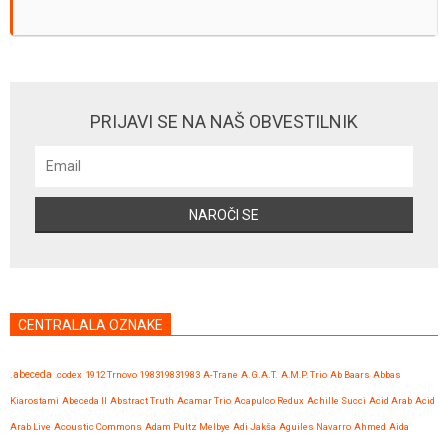
PRIJAVI SE NA NAŠ OBVESTILNIK
CENTRALALA OZNAKE
.abeceda
.codex
1912 Trnovo
198319831983
A-Trane
A.G.A.T.
A.M.P. Trio
Ab Baars
Abbas
Kiarostami
Abeceda II
Abstract Truth
Acamar Trio
Acapulco Redux
Achille Succi
Acid Arab
Acid
Arab Live
Acoustic Commons
Adam Pultz Melbye
Adi Jakša
Aguiles Navarro
Ahmed
Aida