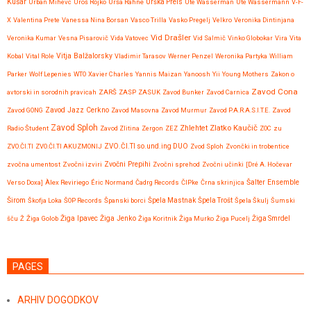
Kušar
Urban Mihevc
Uroš Rojko
Urša Rahne
Urška Preis
Ute Wasserman
Ute Wassermann
V-F-
X
Valentina Prete
Vanessa Nina Borsan
Vasco Trilla
Vasko Pregelj
Velkro
Veronika Dintinjana
Vid Drašler
Veronika Kumar
Vesna Pisarovič
Vida Vatovec
Vid Salmič
Vinko Globokar
Vira
Vita
Vitja Balžalorsky
Kobal
Vital Role
Vladimir Tarasov
Werner Penzel
Weronika Partyka
William
Parker
Wolf Lepenies
WTO
Xavier Charles
Yannis Maizan
Yanoosh
Yii
Young Mothers
Zakon o
Zavod Cona
avtorski in sorodnih pravicah
ZARŠ
ZASP
ZASUK
Zavod Bunker
Zavod Carnica
Zavod GONG
Zavod Jazz Cerkno
Zavod Masovna
Zavod Murmur
Zavod P.A.R.A.S.I.T.E.
Zavod
Zavod Sploh
Zlatko Kaučič
Zhlehtet
Radio Študent
Zavod Zlitina
Zergon
ZEZ
ZOC
zu
ZVO.ČI.TI
ZVO.ČI.TI AKUZMONIJ
ZVO.ČI.TI so.und.ing DUO
Zvod Sploh
Zvončki in trobentice
Zvočni Prepihi
zvočna umentost
Zvočni izviri
Zvočni sprehod
Zvočni učinki
[Dré A. Hočevar
Verso Doxa]
Àlex Reviriego
Éric Normand
Čadrg Records
ČIPke
Črna skrinjica
Šalter Ensemble
Širom
Škofja Loka
ŠOP Records
Španski borci
Špela Mastnak
Špela Trošt
Špela Škulj
Šumski
Žiga Ipavec
šču
Ž
Žiga Golob
Žiga Jenko
Žiga Koritnik
Žiga Murko
Žiga Pucelj
Žiga Smrdel
PAGES
ARHIV DOGODKOV