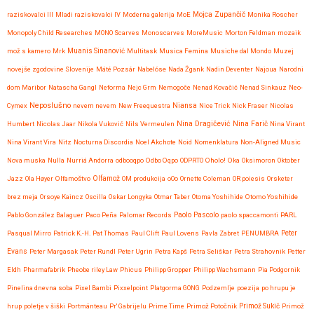
raziskovalci III
Mladi raziskovalci IV
Moderna galerija
MoE
Mojca Zupančič
Monika Roscher
Monopoly Child Researches
MONO Scarves
Monoscarves
MoreMusic
Morton Feldman
mozaik
mož s kamero
Mrk
Muanis Sinanović
Multitask
Musica Femina
Musiche dal Mondo
Muzej
novejše zgodovine Slovenije
Máté Pozsár
Nabelóse
Nada Žgank
Nadin Deventer
Najoua
Narodni
dom Maribor
Natascha Gangl
Neforma
Nejc Grm
Nemogoče
Nenad Kovačić
Nenad Sinkauz
Neo-
Neposlušno
Cymex
nevem nevem
New Freequestra
Niansa
Nice Trick
Nick Fraser
Nicolas
Nina Dragičević
Humbert
Nicolas Jaar
Nikola Vuković
Nils Vermeulen
Nina Farič
Nina Virant
Nina Virant Vira
Nitz
Nocturna Discordia
Noel Akchote
Noid
Nomenklatura
Non-Aligned Music
Nova muska
Nulla
Nurriá Andorra
odbooqpo
Odbo Oqpo
ODPRTO
Oholo!
Oka
Oksimoron
Oktober
Jazz
Ola Høyer
Olfamoštvo
Olfamož
OM produkcija
oOo
Ornette Coleman
OR poiesis
Orsketer
brez meja
Orsoye Kaincz
Oscilla
Oskar Longyka
Otmar Taber
Otoma Yoshihide
Otomo Yoshihide
Paolo Pascolo
Pablo González Balaguer
Paco Peña
Palomar Records
paolo spaccamonti
PARL
Pasqual Mirro
Patrick K.-H.
Pat Thomas
Paul Clift
Paul Lovens
Pavla Zabret
PENUMBRA
Peter
Evans
Peter Margasak
Peter Rundl
Peter Ugrin
Petra Kapš
Petra Seliškar
Petra Strahovnik
Petter
Eldh
Pharmafabrik
Pheobe riley Law
Phicus
Philipp Gropper
Philipp Wachsmann
Pia Podgornik
Pinelina dnevna soba
Pixel Bambi
Pixxelpoint
Platgorma GONG
Podzemlje
poezija
po hrupu je
hrup
poletje v šiški
Portmänteau
Pr' Gabrijelu
Prime Time
Primož Potočnik
Primož Sukič
Primož