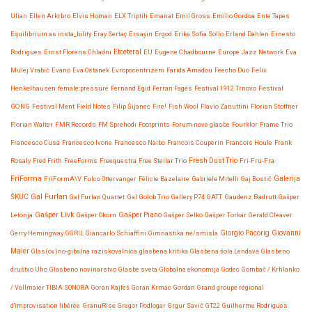
Ulian
Ellen Arkrbro
Elvis Homan
ELX Triptih
Emanat
Emil Gross
Emilio Gordoa
Ente Tapes
Equilibrium as insta_bility
Eray Sertaç Ersayin
Ergod
Erika Sofia Sollo
Erland Dahlen
Ernesto
Etceteral
Rodrigues
Ernst Florens Chladni
EU
Eugene Chadbourne
Europe Jazz Network
Eva
Mulej Vrabič
Evano
Eva Ostanek
Evropocentrizem
Farida Amadou
Feecho Duo
Felix
Henkelhausen
female:pressure
Fernand Egid
Ferran Fages
Festival 1912 Trnovo
Festival
GONG
Festival Ment
Field Notes
Filip Šijanec
Fire!
Fish Wool
Flavio Zanuttini
Florian Stoffner
Florian Walter
FMR Records
FM Sprehodi
Footprints
Forum nove glasbe
Fourklor
Frame Trio
Francesco Cusa
Francesco Ivone
Francesco Naibo
Francois Couperin
Francois Houle
Frank
Rosaly
Fred Frith
FreeForms
Freequestra
Free Stellar Trio
Fresh Dust Trio
Fri-Fru-Fra
FriForma
FriFormA\V
Fulco Ottervanger
Félicie Bazelaire
Gabriele Mitelli
Gaj Bostič
Galerija
Gal Furlan
ŠKUC
Gal Furlan Quartet
Gal Golob Trio
Gallery P74
GATT
Gaudenz Badrutt
Gašper
Gašper Livk
Letonja
Gašper Okorn
Gašper Piano
Gašper Selko
Gašper Torkar
Gerald Cleaver
Giovanni
Gerry Hemingway
GGRIL
Giancarlo Schiaffini
Gimnastika ne/smisla
Giorgio Pacorig
Maier
Glas(ov)no-gibalna raziskovalnica
glasbena kritika
Glasbena šola Lendava
Glasbeno
društvo Uho
Glasbeno novinarstvo
Glasbe sveta
Globalna ekonomija
Godec
Gombač / Krhlanko
/ Vollmaier TIBIA SONORA
Goran Kajfeš
Goran Krmac
Gordan
Grand groupe régional
d'improvisation libérée
GranuRise
Gregor Podlogar
Grgur Savić
GT22
Guilherme Rodrigues