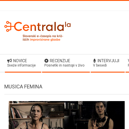
Skip
to
content
Secondary
NOVICE
RECENZIJE
INTERVJUJI
Navigation
Sveže informacije
Posnetki in nastopi v živo
V besedi
Menu
MUSICA FEMINA