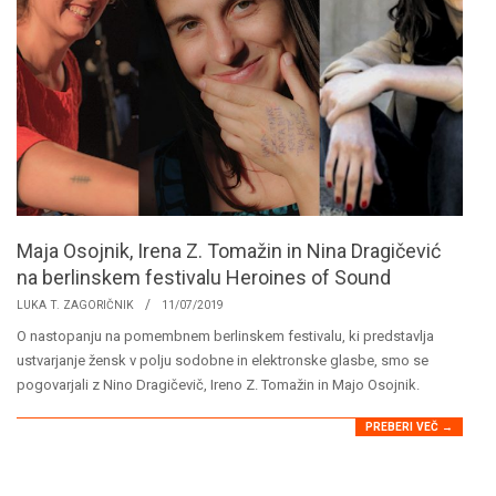
Maja Osojnik, Irena Z. Tomažin in Nina Dragičević
na berlinskem festivalu Heroines of Sound
2019-
LUKA T. ZAGORIČNIK
11/07/2019
07-
O nastopanju na pomembnem berlinskem festivalu, ki predstavlja
11
ustvarjanje žensk v polju sodobne in elektronske glasbe, smo se
pogovarjali z Nino Dragičevič, Ireno Z. Tomažin in Majo Osojnik.
PREBERI VEČ →