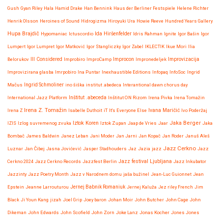
Gush
Gyan Riley
Hala
Hamid Drake
Han Bennink
Haus der Berliner Festspiele
Helene Richter
Henrik Olsson
Heroines of Sound
Hidrogizma
Hiroyuki Ura
Howie Reeve
Hundred Years Gallery
Hupa Brajdič
Ida Hiršenfelder
Hypomaniac
Ictuscordio
Idris Rahman
Ignite
Igor Bašin
Igor
Lumpert
Igor Lumpret
Igor Matković
Igor Stangliczky
Igor Zabel
IKLECTIK
Ikue Mori
Ilia
Improvizacija
Belorukov
Ill Considered
Improbiro
ImproCamp
Improcon
Impronedeljek
Improvizirana glasba
Imrpobiro
Ina Puntar
Inexhaustible Editions
Infopaq
InfoSoc
Ingrid
Mačus
Ingrid Schmoliner
ino šiška
institut .abedeca
Interantional dawn chorus day
International Jazz Platform
Inštitut .abeceda
Inštitut ON Rizom
Irena Pivka
Irena Tomažin
Irena Z. Tomažin
Irena Z
Isabelle Duthoit
iT
It's Everyone Else
Ivana Maričić
Ivo Poderžaj
Iztok Koren
Jaka Berger
IZIS
Izlog suvremenog zvuka
Iztok Zupan
Jaap de Vries
Jaar
Jaka
Bombač
James Baldwin
Janez Leban
Jani Moder
Jan Jarni
Jan Kopač
Jan Roder
Januš Aleš
Jazz Cerkno
Luznar
Jan Čibej
Jasna Jovićević
Jasper Stadhouders
Jaz
Jazia
jazz
Jazz
Jazz festival Ljubljana
Cerkno 2024
Jazz Cerkno Records
Jazzfest Berlin
Jazz Inkubator
Jazzinty
Jazz Poetry Month
Jazz v Narodnem domu
jaša bužinel
Jean-Luc Guionnet
Jean
Epstein
Jeanne Larrouturou
Jernej Babnik Romaniuk
Jernej Kaluža
Jez riley French
Jim
Black
Ji Youn Kang
jizah
Joel Grip
Joey baron
Johan Moir
John Butcher
John Cage
John
Dikeman
John Edwards
John Scofield
John Zorn
Joke Lanz
Jonas Kocher
Jones Jones