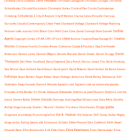
Chris Pitsiokos
Chimera
Chris Eckman
Christian Calcagnile
Christian Lillinger
Christine
Schörkhuber
Christof Kurzmann
Chromatic Vortex
Circle of Pax
Circolo Controtempo
Cirkokrog
Cirkulacija 2
City of Asylum
City Of Women
Clarice Calvo-Pinsolle
Clarissa
Durizotto
Claudio Contemporary
Clean Feed
Clockwork Voltage
Clockwork Voltage Roaming
Confine
Festival
code::source
Colin Black
Colin Petit
Cona
Cona Zavod
Concept Store Quartet
Aperto
Copyright
Cortex
CP-AK
CPG
CP Unit
CRAM festival
CreativePowerGarage101
Creative
Sources
Cristiana Fusillo
Cristián Alvear
Cukrarna
Czajka & Puchacz
Dag Erik Knedal
Andersen
Damon Locks
Daniele D'Agaro
Daniele Roccato
Daniel Studer
Daniel Teruggi
Daniel
Thompson
Dan Peter Sundland
Darcy Copeland
Darij Kreuh
Darius Jones Trio
Darla Smoking
Das Minsk
Dave Holland
David Braun
David Lynch
David Roberts
David Verbuč
De Beren Gieren
Defonija
Dejan Berden
Dejan Koban
Dejan Požegar
delavnica
Derek Bailey
Detonacija
Die!
Goldstein
Diego Caicedo
Dietrich Petzold
digitalni vlak
Digitalni vlak za slovensko glasbo
Disorder at the Border
DJ Illvibe
DobiaLab
Dobialabel
Dobimo se pred Škucem
Dolphins into the
future
Domen Bohte
Domen Gnezda
Domingo
DomingoPaal Nilsen-Love
Dora Attila
Dorothy
Druga godba
Ashby
Drago Ivanuša
Drašler / Resnik / Drašler Trio
drevo
Droit d’auteu
Drugstore
drumbooty
DrummingCellist
Dré A. Hočevar
Dré Hočevar
DUF
Dunaj
Dušan Rogelj
dziga vertov
Eating Sports
ebe
Echoraum
Ecliptic
Eddie Prevost
Edin Zubčević
Edith Steyer
Eduardo Raon
Efim Brailovskiy
EJN
Elder Ones
Elena Kakaliagou
Elias Stemeseder
Elisa