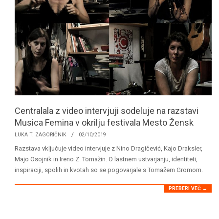
Centralala z video intervjuji sodeluje na razstavi
Musica Femina v okrilju festivala Mesto Žensk
2019-
LUKA T. ZAGORIČNIK
02/10/2019
10-
Razstava vključuje video intervjuje z Nino Dragičević, Kajo Draksler,
02
Majo Osojnik in Ireno Z. Tomažin. O lastnem ustvarjanju, identiteti,
inspiraciji, spolih in kvotah so se pogovarjale s Tomažem Gromom.
PREBERI VEČ →