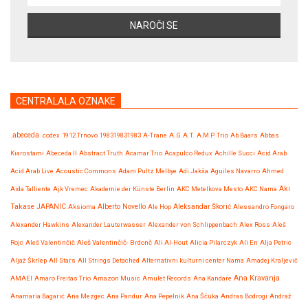
CENTRALALA OZNAKE
.abeceda
.codex
1912 Trnovo
198319831983
A-Trane
A.G.A.T.
A.M.P. Trio
Ab Baars
Abbas
Kiarostami
Abeceda II
Abstract Truth
Acamar Trio
Acapulco Redux
Achille Succi
Acid Arab
Acid Arab Live
Acoustic Commons
Adam Pultz Melbye
Adi Jakša
Aguiles Navarro
Ahmed
Aida Talliente
Ajk Vremec
Akademie der Künste Berlin
AKC Metelkova Mesto
AKC Nama
Aki
Takase JAPANIC
Aksioma
Alberto Novello
Ale Hop
Aleksandar Škorić
Alessandro Fongaro
Alexander Hawkins
Alexander Lauterwasser
Alexander von Schlippenbach
Alex Ross
Aleš
Rojc
Aleš Valentinčič
Aleš Valentinčič- Brdonč
Ali Al-Hout
Alicia Pilarczyk
Ali En
Alja Petric
Aljaž Škrlep
All Stars
All Strings Detached
Alternativni kulturni center Nama
Amadej Kraljevič
Ana Kravanja
AMAEI
Amaro Freitas Trio
Amazon Music
Amulet Records
Ana Kandare
Anamaria Bagarić
Ana Mezgec
Ana Pandur
Ana Pepelnik
Ana Ščuka
Andras Bodrogi
Andraž