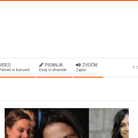
VIDEO
PISANJA
ZVOČNI
O C
Portreti in koncerti
Eseji in dnevniki
Zapisi