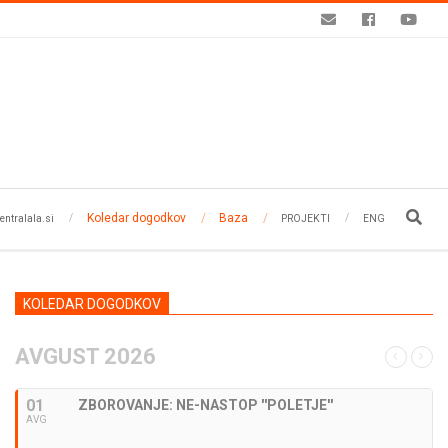
Koledar dogodkov
Baza
Search
entralala.si
PROJEKTI
ENG
KOLEDAR DOGODKOV
AVGUST 2026
01
ZBOROVANJE: NE-NASTOP ''POLETJE''
AVG