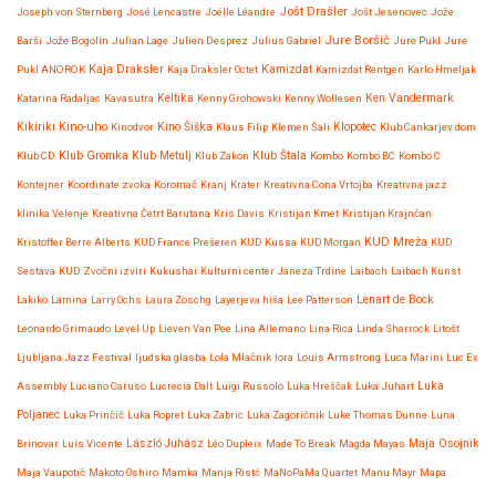
Jošt Drašler
Joseph von Sternberg
José Lencastre
Joëlle Léandre
Jošt Jesenovec
Jože
Jure Boršič
Barši
Jože Bogolin
Julian Lage
Julien Desprez
Julius Gabriel
Jure Pukl
Jure
Kaja Draksler
Pukl ANOROK
Kaja Draksler Octet
Kamizdat
Kamizdat Rentgen
Karlo Hmeljak
Katarina Radaljac
Kavasutra
Keltika
Kenny Grohowski
Kenny Wollesen
Ken Vandermark
Kikiriki
Kino-uho
Kinodvor
Kino Šiška
Klaus Filip
Klemen Šali
Klopotec
Klub Cankarjev dom
Klub Gromka
Klub CD
Klub Metulj
Klub Zakon
Klub Štala
Kombo
Kombo BC
Kombo C
Kontejner
Koordinate zvoka
Koromač
Kranj
Krater
Kreativna Cona Vrtojba
Kreativna jazz
klinika Velenje
Kreativna Četrt Barutana
Kris Davis
Kristijan Kmet
Kristijan Krajnčan
KUD Mreža
Kristoffer Berre Alberts
KUD France Prešeren
KUD Kussa
KUD Morgan
KUD
Sestava
KUD Zvočni izviri
Kukushai
Kulturni center Janeza Trdine
Laibach
Laibach Kunst
Lenart de Bock
Lakiko
Lamina
Larry Ochs
Laura Zöschg
Layerjeva hiša
Lee Patterson
Leonardo Grimaudo
Level Up
Lieven Van Pee
Lina Allemano
Lina Rica
Linda Sharrock
Litošt
Ljubljana Jazz Festival
ljudska glasba
Lola Mlačnik
lora
Louis Armstrong
Luca Marini
Luc Ex
Assembly
Luciano Caruso
Lucrecia Dalt
Luigi Russolo
Luka Hreščak
Luka Juhart
Luka
Poljanec
Luka Prinčič
Luka Ropret
Luka Zabric
Luka Zagoričnik
Luke Thomas Dunne
Luna
Maja Osojnik
Brinovar
Luís Vicente
László Juhász
Léo Dupleix
Made To Break
Magda Mayas
Maja Vaupotič
Makoto Oshiro
Mamka
Manja Ristć
MaNoPaMa Quartet
Manu Mayr
Mapa