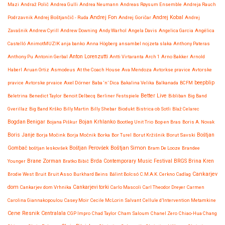
Mazi
Andraž Polič
Andrea Gulli
Andrea Neumann
Andreas Røysum Ensemble
Andreja Rauch
Andrej Fon
Andrej Kobal
Podrzavnik
Andrej Boštjančič - Ruda
Andrej Goričar
Andrej
Zavašnik
Andrew Cyrill
Andrew Downing
Andy Warhol
Angela Davis
Angelica Garcia
Angélica
Castelló
AnimotMUZIK
anja banko
Anna Högberg
ansambel nojzeta slaka
Anthony Pateras
Anton Lorenzutti
Anthony Pu
Antonin Gerbal
Antti Virtaranta
Arch 1
Arno Bakker
Arnold
Haberl
Aruan Ortiz
Asmodeus
At the Coach House
Ava Mendoza
Avtorkse pravice
Avtorske
beepblip
pravice
Avtorske prvaice
Axel Dörner
Baba ‘n’ Dica
Bakalina Velika
Balkanada
BCFM
Better Live
Beletrina
Benedict Taylor
Benoit Delbecq
Berliner Festspiele
Bibliban
Big Band
Gverillaz
Big Band Krško
Billy Martin
Billy Shebar
Biodukt
Bistrica ob Sotli
Blaž Celarec
Bojan Krhlanko
Bogdan Benigar
Bojana Piškur
Bootleg Unit Trio
Bop en Bras
Boris A. Novak
Boris Janje
Borja Močink
Borja Močnik
Borka
Bor Turel
Borut Kržišnik
Borut Savski
Boštjan
Boštjan Simon
Gombač
boštjan leskovšek
Boštjan Perovšek
Bram De Looze
Brandee
Brane Zorman
Younger
Bratko Bibič
Brda Contemporary Music Festival
BRGS
Brina Kren
Cankarjev
Brodie West
Bruit
Bruit Asso
Burkhard Beins
Bálint Bolcsó
C.M.A.K. Cerkno
Cadlag
dom
Cankarjev dom Vrhnika
Cankarjevi torki
Carlo Mascoli
Carl Theodor Dreyer
Carmen
Carolina Giannakopoulou
Casey Moir
Cecile McLorin Salvant
Cellule d’Intervention Metamkine
Cene Resnik
Centralala
CGP Impro
Chad Taylor
Cham Saloum
Chanel Zero
Chiao-Hua Chang