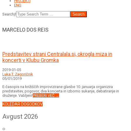
PROJEKTI
ENG
Search
MARCELO DOS REIS
Predstavitev strani Centralala.si, okrogla miza in
koncerti v Klubu Gromka
2019-01-05
Luka T. Zagoričnik
05/01/2019
E-časopis na križiščih improvizirane glasbe 10. januarja organizira
predstavitev, pogovor, dva koncerta in izborno sukanje, debatiranje in
druženje. Vabljeni!
PREBERI VEČ →
KOLEDAR DOGODKOV
Avgust 2026