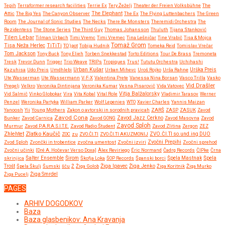
Tepih
Terraformer research facilities
Terrie Ex
Tery Žeželj
Theater der Freien Volksbühne
The
Attic
The Big Yes
The Canyon Observer
The Elephant
The Ex
The Flying Luttenbachers
The Green
Room
The Journal of Sonic Studies
The Necks
There Be Monsters
Theremidi Orchestra
The
Rezidentess
The Stone Series
The Third Guy
Thomas Johansson
Thuluth
Tijana Stanković
Tilen Lebar
Tilman Urbach
Timi Vremc
Timi Vremec
Tina Lešničar
Tine Vrabič
Tisa & Mojca
Tomaž Grom
Tisa Neža Herlec
TiTiTi
TO)pot
Tobija Hudnik
Tomeka Reid
Tomislav Vrečar
Tom Jackson
Tony Buck
Tony Elieh
Torben Snekkestad
Torto Editions
Tour De Brass
Tremoneta
Tresk
Trevor Dunn
Trigger
Trio Weave
TRIPs
Tropiques
Trus!
Tututu Orchestra
Uchihashi
Urban Kušar
Kazuhisa
Udo Preis
Umdhlebi
Urban Mihevc
Uroš Rojko
Urša Rahne
Urška Preis
Ute Wasserman
Ute Wassermann
V-F-X
Valentina Prete
Vanessa Nina Borsan
Vasco Trilla
Vasko
Vid Drašler
Pregelj
Velkro
Veronika Dintinjana
Veronika Kumar
Vesna Pisarovič
Vida Vatovec
Vitja Balžalorsky
Vid Salmič
Vinko Globokar
Vira
Vita Kobal
Vital Role
Vladimir Tarasov
Werner
Penzel
Weronika Partyka
William Parker
Wolf Lepenies
WTO
Xavier Charles
Yannis Maizan
Yanoosh
Yii
Young Mothers
Zakon o avtorski in sorodnih pravicah
ZARŠ
ZASP
ZASUK
Zavod
Zavod Cona
Bunker
Zavod Carnica
Zavod GONG
Zavod Jazz Cerkno
Zavod Masovna
Zavod
Zavod Sploh
Murmur
Zavod P.A.R.A.S.I.T.E.
Zavod Radio Študent
Zavod Zlitina
Zergon
ZEZ
Zlatko Kaučič
Zhlehtet
ZOC
zu
ZVO.ČI.TI
ZVO.ČI.TI AKUZMONIJ
ZVO.ČI.TI so.und.ing DUO
Zvočni Prepihi
Zvod Sploh
Zvončki in trobentice
zvočna umentost
Zvočni izviri
Zvočni sprehod
Zvočni učinki
[Dré A. Hočevar Verso Doxa]
Àlex Reviriego
Éric Normand
Čadrg Records
ČIPke
Črna
Širom
skrinjica
Šalter Ensemble
Škofja Loka
ŠOP Records
Španski borci
Špela Mastnak
Špela
Žiga Ipavec
Trošt
Špela Škulj
Šumski
šču
Ž
Žiga Golob
Žiga Jenko
Žiga Koritnik
Žiga Murko
Žiga Pucelj
Žiga Smrdel
PAGES
ARHIV DOGODKOV
Baza
Baza glasbenikov: Ana Kravanja