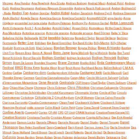
Mezgec
Ana Pandur
Ana Pepelnik
Ana Ščuka
Andras Bodrogi
Andraž Mazi
Andraž Polič
Andrea
Gulli
Andrea Neumann
Andreas Røysum Ensemble
Andreja Rauch Podrzavnik
Andrej Boštjančič
Andrej Fon
Andrej Kobal
- Ruda
Andrej Goričar
Andrej Zavašnik
Andrew Cyrill
Andrew Downing
Andy Warhol
Angela Davis
Angelica Garcia
Angélica Castelló
AnimotMUZIK
anja banko
Anna
Anton Lorenzutti
Högberg
ansambel nojzeta slaka
Anthony Pateras
Anthony Pu
Antonin Gerbal
Antti Virtaranta
Arch 1
Arno Bakker
Arnold Haberl
Aruan Ortiz
Asmodeus
At the Coach House
Ava Mendoza
Avtorkse pravice
Avtorske pravice
Avtorske prvaice
Axel Dörner
Baba ‘n’ Dica
beepblip
Bakalina Velika
Balkanada
BCFM
Beletrina
Benedict Taylor
Benoit Delbecq
Berliner
Better Live
Festspiele
Bibliban
Big Band Gverillaz
Big Band Krško
Billy Martin
Billy Shebar
Bojan Krhlanko
Biodukt
Bistrica ob Sotli
Blaž Celarec
Bogdan Benigar
Bojana Piškur
Bootleg
Boris Janje
Unit Trio
Bop en Bras
Boris A. Novak
Borja Močink
Borja Močnik
Borka
Bor Turel
Boštjan
Borut Kržišnik
Borut Savski
Boštjan Gombač
boštjan leskovšek
Boštjan Perovšek
Simon
Brane Zorman
Bram De Looze
Brandee Younger
Bratko Bibič
Brda Contemporary Music
Festival
BRGS
Brina Kren
Brodie West
Bruit
Bruit Asso
Burkhard Beins
Bálint Bolcsó
C.M.A.K.
Cankarjev dom
Cerkno
Cadlag
Cankarjev dom Vrhnika
Cankarjevi torki
Carlo Mascoli
Carl
Theodor Dreyer
Carmen
Carolina Giannakopoulou
Casey Moir
Cecile McLorin Salvant
Cellule
Cene Resnik
Centralala
d’Intervention Metamkine
CGP Impro
Chad Taylor
Cham Saloum
Chanel
Chris Pitsiokos
Zero
Chiao-Hua Chang
Chimera
Chris Eckman
Christian Calcagnile
Christian
Lillinger
Christine Schörkhuber
Christof Kurzmann
Chromatic Vortex
Circle of Pax
Circolo
Controtempo
Cirkokrog
Cirkulacija 2
City of Asylum
City Of Women
Clarice Calvo-Pinsolle
Clarissa Durizotto
Claudio Contemporary
Clean Feed
Clockwork Voltage
Clockwork Voltage
Roaming Festival
code::source
Colin Black
Colin Petit
Cona
Cona Zavod
Concept Store Quartet
Confine Aperto
Copyright
Cortex
CP-AK
CPG
CP Unit
CRAM festival
CreativePowerGarage101
Creative Sources
Cristiana Fusillo
Cristián Alvear
Cukrarna
Czajka & Puchacz
Dag Erik Knedal
Andersen
Damon Locks
Daniele D'Agaro
Daniele Roccato
Daniel Studer
Daniel Teruggi
Daniel
Thompson
Dan Peter Sundland
Darcy Copeland
Darij Kreuh
Darius Jones Trio
Darla Smoking
Das
Minsk
Dave Holland
David Braun
David Lynch
David Roberts
David Verbuč
De Beren Gieren
Defonija
Dejan Berden
Dejan Koban
Dejan Požegar
delavnica
Derek Bailey
Detonacija
Die!