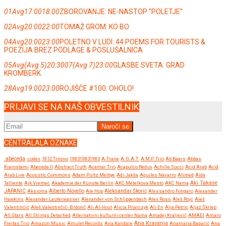
01
Avg
17:00
18:00
ZBOROVANJE: NE-NASTOP ''POLETJE''
02
Avg
20:00
22:00
TOMAŽ GROM: KO BO
04
Avg
20:00
23:00
POLETNO V LUDI: 44 POEMS FOR TOURISTS &
POEZIJA BREZ PODLAGE & POSLUŠALNICA
05
Avg
(Avg 5)
20:30
07
(Avg 7)
23:00
GLASBE SVETA: GRAD
KROMBERK
28
Avg
19:00
23:00
ROJIŠČE #100: OHOLO!
PRIJAVI SE NA NAŠ OBVESTILNIK
CENTRALALA OZNAKE
.abeceda
.codex
1912 Trnovo
198319831983
A-Trane
A.G.A.T.
A.M.P. Trio
Ab Baars
Abbas
Kiarostami
Abeceda II
Abstract Truth
Acamar Trio
Acapulco Redux
Achille Succi
Acid Arab
Acid
Arab Live
Acoustic Commons
Adam Pultz Melbye
Adi Jakša
Aguiles Navarro
Ahmed
Aida
Talliente
Ajk Vremec
Akademie der Künste Berlin
AKC Metelkova Mesto
AKC Nama
Aki Takase
JAPANIC
Aksioma
Alberto Novello
Ale Hop
Aleksandar Škorić
Alessandro Fongaro
Alexander
Hawkins
Alexander Lauterwasser
Alexander von Schlippenbach
Alex Ross
Aleš Rojc
Aleš
Valentinčič
Aleš Valentinčič- Brdonč
Ali Al-Hout
Alicia Pilarczyk
Ali En
Alja Petric
Aljaž Škrlep
All Stars
All Strings Detached
Alternativni kulturni center Nama
Amadej Kraljevič
AMAEI
Amaro
Ana Kravanja
Freitas Trio
Amazon Music
Amulet Records
Ana Kandare
Anamaria Bagarić
Ana