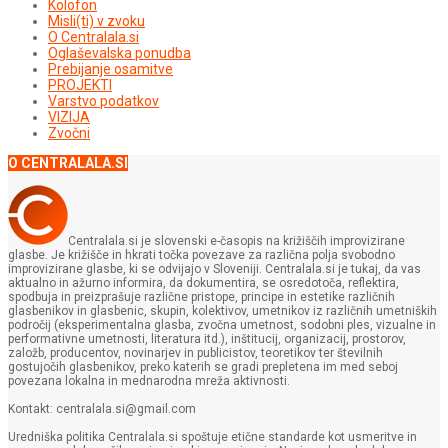
Kolofon
Misli(ti) v zvoku
O Centralala.si
Oglaševalska ponudba
Prebijanje osamitve
PROJEKTI
Varstvo podatkov
VIZIJA
Zvočni
O CENTRALALA.SI
Centralala.si je slovenski e-časopis na križiščih improvizirane
glasbe. Je križišče in hkrati točka povezave za različna polja svobodno
improvizirane glasbe, ki se odvijajo v Sloveniji. Centralala.si je tukaj, da vas
aktualno in ažurno informira, da dokumentira, se osredotoča, reflektira,
spodbuja in preizprašuje različne pristope, principe in estetike različnih
glasbenikov in glasbenic, skupin, kolektivov, umetnikov iz različnih umetniških
področij (eksperimentalna glasba, zvočna umetnost, sodobni ples, vizualne in
performativne umetnosti, literatura itd.), inštitucij, organizacij, prostorov,
založb, producentov, novinarjev in publicistov, teoretikov ter številnih
gostujočih glasbenikov, preko katerih se gradi prepletena im med seboj
povezana lokalna in mednarodna mreža aktivnosti.
Kontakt: centralala.si@gmail.com
Uredniška politika Centralala.si spoštuje etične standarde kot usmeritve in