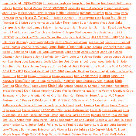
Improvizacija
Impronedeljek
Improvizirana glasba
Imrpobiro
Ina Puntar
Inexhaustible Editions
Infopaq
InfoSoc
Ingrid Mačus
Ingrid Schmoliner
ino šiška
institut .abedeca
Interantional dawn
chorus day
International Jazz Platform
Inštitut .abeceda
Inštitut ON Rizom
Irena Pivka
Irena
Irena Z. Tomažin
Tomažin
Irena Z
Isabelle Duthoit
iT
It's Everyone Else
Ivana Maričić
Ivo
Iztok Koren
Jaka
Poderžaj
IZIS
Izlog suvremenog zvuka
Iztok Zupan
Jaap de Vries
Jaar
Berger
Jaka Bombač
James Baldwin
Janez Leban
Jani Moder
Jan Jarni
Jan Kopač
Jan Roder
Jazz
Januš Aleš Luznar
Jan Čibej
Jasna Jovićević
Jasper Stadhouders
Jaz
Jazia
jazz
Cerkno
Jazz festival Ljubljana
Jazz Cerkno 2024
Jazz Cerkno Records
Jazzfest Berlin
Jazz
Inkubator
Jazzinty
Jazz Poetry Month
Jazz v Narodnem domu
jaša bužinel
Jean-Luc Guionnet
Jean Epstein
Jeanne Larrouturou
Jernej Babnik Romaniuk
Jernej Kaluža
Jez riley French
Jim
Black
Ji Youn Kang
jizah
Joel Grip
Joey baron
Johan Moir
John Butcher
John Cage
John
Dikeman
John Edwards
John Scofield
John Zorn
Joke Lanz
Jonas Kocher
Jones Jones
Joseph
Jošt Drašler
von Sternberg
José Lencastre
Joëlle Léandre
Jošt Jesenovec
Jože Barši
Jože
Jure Boršič
Bogolin
Julian Lage
Julien Desprez
Julius Gabriel
Jure Pukl
Jure Pukl ANOROK
Kaja Draksler
Kaja Draksler Octet
Kamizdat
Kamizdat Rentgen
Karlo Hmeljak
Katarina Radaljac
Kikiriki
Kino-uho
Kavasutra
Keltika
Kenny Grohowski
Kenny Wollesen
Ken Vandermark
Klub
Kinodvor
Kino Šiška
Klaus Filip
Klemen Šali
Klopotec
Klub Cankarjev dom
Klub CD
Gromka
Klub Metulj
Klub Zakon
Klub Štala
Kombo
Kombo BC
Kombo C
Kontejner
Koordinate
zvoka
Koromač
Kranj
Krater
Kreativna Cona Vrtojba
Kreativna jazz klinika Velenje
Kreativna Četrt
Barutana
Kris Davis
Kristijan Kmet
Kristijan Krajnčan
Kristoffer Berre Alberts
KUD France
KUD Mreža
Prešeren
KUD Kussa
KUD Morgan
KUD Sestava
KUD Zvočni izviri
Kukushai
Kulturni center Janeza Trdine
Laibach
Laibach Kunst
Lakiko
Lamina
Larry Ochs
Laura Zöschg
Lenart de Bock
Layerjeva hiša
Lee Patterson
Leonardo Grimaudo
Level Up
Lieven Van Pee
Lina
Allemano
Lina Rica
Linda Sharrock
Litošt
Ljubljana Jazz Festival
ljudska glasba
Lola Mlačnik
lora
Louis Armstrong
Luca Marini
Luc Ex Assembly
Luciano Caruso
Lucrecia Dalt
Luigi Russolo
Luka Hreščak
Luka Juhart
Luka Poljanec
Luka Prinčič
Luka Ropret
Luka Zabric
Luka Zagoričnik
Luke Thomas Dunne
Luna Brinovar
Luís Vicente
László Juhász
Léo Dupleix
Made To Break
Maja Osojnik
Magda Mayas
Maja Vaupotič
Makoto Oshiro
Mamka
Manja Ristć
MaNoPaMa