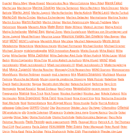
Quartet
Manu Mayr
Mapa Knapič
Marcelo dos Reis
Marco Colonna
Marc Ribot
Marek Fakuč
Marhe Lea
Mariboring
Marina Džukljev
Marina Tantanozi
Mario Rechtern
Mark Dresser
Marko
Marko Jenič
Batista
Marko Jugović
Marko Karlovčec
Marko Košnik
Marko Lasič
Marko Turkuš
Marko Čeh
Marko Črnčec
Markus Eichenberger
Marlies Debacker
Marmalsana
Martina Testen
Martin Eccles
Martin Kuchen
Martin Ukmar
Marton Palatinszsky
Maruži Tjaždaga
Mary
Halvorson
Masada
Masami Akita
Matej Bonin
Matej Mihevc
Matevž Jerman
Matija Krečič
Matjaž Bajc
Matija Schellander
Matjaž Zorec
Mats Gustafsson
Matthias von Strumberger und
Mauricio Valdés San Emeterio
Seine Jugend
Maud Nellisen
Maurice Louca
Max Bogner
Max
MSP
MENT
MENT Ljubljana
Meredith Monk
Merzbow
Meshell Ndegeocello
Mesto žensk
Metabonma
Metamkine
Metelkova mesto
Michael Formanek
Michael Gordon
Michael Griener
Michael Zerang
midelamodogodke
MIDI Innovation Awards
Mieko Suzuki
Miha Blažič
Miha
Miha Zadnikar
Ciglar
Miha Gantar
Miha Zadnikar Aleš Suša
Milan Hudnik
Milko Lazar
Miloš
Bašin
Mimo Cogliandro
Mina Fina
Mi smo #odprti za kulturo
Mitja Hlupič
MKNŽ
Mladi
raziskovalci
Mladi raziskovalci II
Mladi raziskovalci III
Mladi raziskovalci IV
Moderna galerija
MoE
Mojca Zupančič
Monika Roscher
Monopoly Child Researches
MONO Scarves
Monoscarves
MoreMusic
Morton Feldman
mozaik
mož s kamero
Mrk
Muanis Sinanović
Multitask
Musica
Femina
Musiche dal Mondo
Muzej novejše zgodovine Slovenije
Máté Pozsár
Nabelóse
Nada
Žgank
Nadin Deventer
Najoua
Narodni dom Maribor
Natascha Gangl
Neforma
Nejc Grm
Neposlušno
Nemogoče
Nenad Kovačić
Nenad Sinkauz
Neo-Cymex
nevem nevem
New
Freequestra
Niansa
Nice Trick
Nick Fraser
Nicolas Humbert
Nicolas Jaar
Nikola Vuković
Nils
Nina Dragičević
Vermeulen
Nina Farič
Nina Virant
Nina Virant Vira
Nitz
Nocturna Discordia
Noel Akchote
Noid
Nomenklatura
Non-Aligned Music
Nova muska
Nulla
Nurriá Andorra
odbooqpo
Odbo Oqpo
ODPRTO
Oholo!
Oka
Oksimoron
Oktober Jazz
Ola Høyer
Olfamoštvo
Olfamož
OM produkcija
oOo
Ornette Coleman
OR poiesis
Orsketer brez meja
Orsoye Kaincz
Oscilla
Oskar
Longyka
Otmar Taber
Otoma Yoshihide
Otomo Yoshihide
Pablo González Balaguer
Paco Peña
Paolo Pascolo
Palomar Records
paolo spaccamonti
PARL
Pasqual Mirro
Patrick K.-H.
Pat Thomas
Paul Clift
Paul Lovens
Pavla Zabret
PENUMBRA
Peter Evans
Peter Margasak
Peter Rundl
Peter
Ugrin
Petra Kapš
Petra Seliškar
Petra Strahovnik
Petter Eldh
Pharmafabrik
Pheobe riley Law