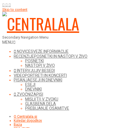
Skip to content
Secondary Navigation Menu
MENU
NOVICE
SVEŽE INFORMACIJE
RECENZIJE
POSNETKI IN NASTOPI V ŽIVO
POSNETKI
NASTOPI V ŽIVO
INTERVJUJI
V BESEDI
VIDEO
PORTRETI IN KONCERTI
PISANJA
ESEJI IN DNEVNIKI
ESEJI
DNEVNIKI
ZVOČNI
ZAPISI
MISLI(TI) V ZVOKU
GLASBENA DELA
PREBIJANJE OSAMITVE
O Centralala.si
Koledar dogodkov
Baza