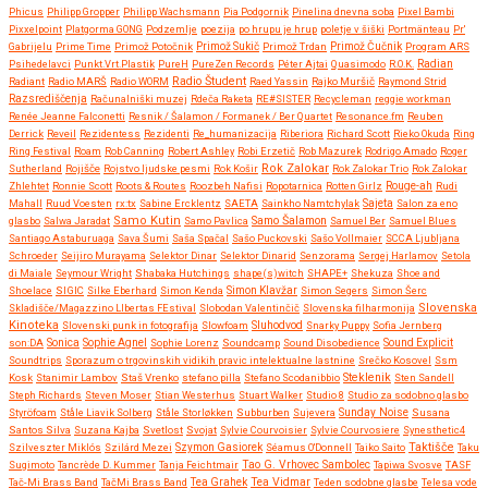
Phicus
Philipp Gropper
Philipp Wachsmann
Pia Podgornik
Pinelina dnevna soba
Pixel Bambi
Pixxelpoint
Platgorma GONG
Podzemlje
poezija
po hrupu je hrup
poletje v šiški
Portmänteau
Pr'
Gabrijelu
Prime Time
Primož Potočnik
Primož Sukič
Primož Trdan
Primož Čučnik
Program ARS
Psihedelavci
Punkt.Vrt.Plastik
PureH
PureZen Records
Péter Ajtai
Quasimodo
R.O.K.
Radian
Radio Študent
Radiant
Radio MARŠ
Radio WORM
Raed Yassin
Rajko Muršič
Raymond Strid
Razsrediščenja
Računalniški muzej
Rdeča Raketa
RE#SISTER
Recycleman
reggie workman
Renée Jeanne Falconetti
Resnik / Šalamon / Formanek / Ber Quartet
Resonance.fm
Reuben
Derrick
Reveil
Rezidentess
Rezidenti
Re_humanizacija
Riberiora
Richard Scott
Rieko Okuda
Ring
Ring Festival
Roam
Rob Canning
Robert Ashley
Robi Erzetič
Rob Mazurek
Rodrigo Amado
Roger
Rok Zalokar
Sutherland
Rojišče
Rojstvo ljudske pesmi
Rok Košir
Rok Zalokar Trio
Rok Zalokar
Zhlehtet
Ronnie Scott
Roots & Routes
Roozbeh Nafisi
Ropotarnica
Rotten Girlz
Rouge-ah
Rudi
Mahall
Ruud Voesten
rx:tx
Sabine Ercklentz
SAETA
Sainkho Namtchylak
Sajeta
Salon za eno
Samo Kutin
Samo Šalamon
glasbo
Salwa Jaradat
Samo Pavlica
Samuel Ber
Samuel Blues
Santiago Astaburuaga
Sava Šumi
Saša Spačal
Sašo Puckovski
Sašo Vollmaier
SCCA Ljubljana
Schroeder
Seijiro Murayama
Selektor Dinar
Selektor Dinarid
Senzorama
Sergej Harlamov
Setola
di Maiale
Seymour Wright
Shabaka Hutchings
shape(s)witch
SHAPE+
Shekuza
Shoe and
Shoelace
SIGIC
Silke Eberhard
Simon Kenda
Simon Klavžar
Simon Segers
Simon Šerc
Slovenska
Skladišče/Magazzino LIbertas FEstival
Slobodan Valentinčič
Slovenska filharmonija
Kinoteka
Sluhodvod
Slovenski punk in fotografija
Slowfoam
Snarky Puppy
Sofia Jernberg
Sonica
son:DA
Sophie Agnel
Sophie Lorenz
Soundcamp
Sound Disobedience
Sound Explicit
Soundtrips
Sporazum o trgovinskih vidikih pravic intelektualne lastnine
Srečko Kosovel
Ssm
Steklenik
Kosk
Stanimir Lambov
Staš Vrenko
stefano pilla
Stefano Scodanibbio
Sten Sandell
Steph Richards
Steven Moser
Stian Westerhus
Stuart Walker
Studio 8
Studio za sodobno glasbo
Styröfoam
Ståle Liavik Solberg
Ståle Storløkken
Subburben
Sujevera
Sunday Noise
Susana
Santos Silva
Suzana Kajba
Svetlost
Svojat
Sylvie Courvoisier
Sylvie Courvosiere
Synesthetic4
Taktišče
Szilveszter Miklós
Szilárd Mezei
Szymon Gasiorek
Séamus O'Donnell
Taiko Saito
Taku
Sugimoto
Tancrède D. Kummer
Tanja Feichtmair
Tao G. Vrhovec Sambolec
Tapiwa Svosve
TASF
Tea Vidmar
Tač-Mi Brass Band
TačMi Brass Band
Tea Grahek
Teden sodobne glasbe
Telesa vode