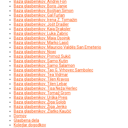
Baza glasbenikov: Andrej Fon
Baza glasbenikov: Boris Janje
Baza glasbenikov: Boštjan Simon
Baza glasbenikov: Gal Furlan
Baza glasbenikov: Irena Z. Tomažin
Baza glasbenikov: Jošt Drašler
Baza glasbenikov: Kaja Draksler
Baza glasbenikov: Luka Zabric
Baza glasbenikov: Maja Osojnik
Baza glasbenikov: Marko Lasič
Baza glasbenikov: Mauricio Valdés San Emeterio
Baza glasbenikov: Nowi
Baza glasbenikov: Primož Sukič
Baza glasbenikov: Samo Kutin
Baza glasbenikov: Samo Šalamon
Baza glasbenikov: Tao G. Vrhovec Sambolec
Baza glasbenikov: Tea Vidmar
Baza glasbenikov: Tilen Kravos
Baza glasbenikov: Tilen Lebar
Baza glasbenikov: Tisa Neža Herlec
Baza glasbenikov: Tomaž Grom
Baza glasbenikov: Urška Preis
Baza glasbenikov: Žiga Golob
Baza glasbenikov: Žiga Jenko
Baza glasbenikov: Zlatko Kaučič
Domov
Glasbena dela
Koledar dogodkov