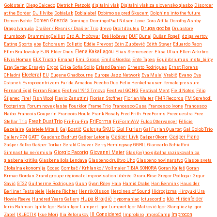
Goldstein
Diego Caicedo
Dietrich Petzold
digitalni vlak
Digitalni vlak za slovensko glasbo
Disorder
at the Border
DJ Illvibe
DobiaLab
Dobialabel
Dobimo se pred Škucem
Dolphins into the future
Domen Bohte
Domen Gnezda
Domingo
DomingoPaal Nilsen-Love
Dora Attila
Dorothy Ashby
Druga godba
Drago Ivanuša
Drašler / Resnik / Drašler Trio
drevo
Droit d’auteu
Drugstore
drumbooty
DrummingCellist
Dré A. Hočevar
Dré Hočevar
DUF
Dunaj
Dušan Rogelj
dziga vertov
Eating Sports
ebe
Echoraum
Ecliptic
Eddie Prevost
Edin Zubčević
Edith Steyer
Eduardo Raon
Efim Brailovskiy
EJN
Elder Ones
Elena Kakaliagou
Elias Stemeseder
Elisa Ulian
Ellen Arkrbro
Elvis Homan
ELX Triptih
Emanat
Emil Gross
Emilio Gordoa
Ente Tapes
Equilibrium as insta_bility
Eray Sertaç Ersayin
Ergod
Erika Sofia Sollo
Erland Dahlen
Ernesto Rodrigues
Ernst Florens
Etceteral
Chladni
EU
Eugene Chadbourne
Europe Jazz Network
Eva Mulej Vrabič
Evano
Eva
Ostanek
Evropocentrizem
Farida Amadou
Feecho Duo
Felix Henkelhausen
female:pressure
Fernand Egid
Ferran Fages
Festival 1912 Trnovo
Festival GONG
Festival Ment
Field Notes
Filip
Šijanec
Fire!
Fish Wool
Flavio Zanuttini
Florian Stoffner
Florian Walter
FMR Records
FM Sprehodi
Footprints
Forum nove glasbe
Fourklor
Frame Trio
Francesco Cusa
Francesco Ivone
Francesco
Naibo
Francois Couperin
Francois Houle
Frank Rosaly
Fred Frith
FreeForms
Freequestra
Free
FriForma
Stellar Trio
Fresh Dust Trio
Fri-Fru-Fra
FriFormA\V
Fulco Ottervanger
Félicie
Gal Furlan
Bazelaire
Gabriele Mitelli
Gaj Bostič
Galerija ŠKUC
Gal Furlan Quartet
Gal Golob Trio
Gašper Livk
Gallery P74
GATT
Gaudenz Badrutt
Gašper Letonja
Gašper Okorn
Gašper Piano
Gašper Selko
Gašper Torkar
Gerald Cleaver
Gerry Hemingway
GGRIL
Giancarlo Schiaffini
Giovanni Maier
Gimnastika ne/smisla
Giorgio Pacorig
Glas(ov)no-gibalna raziskovalnica
glasbena kritika
Glasbena šola Lendava
Glasbeno društvo Uho
Glasbeno novinarstvo
Glasbe sveta
Globalna ekonomija
Godec
Gombač / Krhlanko / Vollmaier TIBIA SONORA
Goran Kajfeš
Goran
Krmac
Gordan
Grand groupe régional d'improvisation libérée
GranuRise
Gregor Podlogar
Grgur
Savić
GT22
Guilherme Rodrigues
Gush
Gyan Riley
Hala
Hamid Drake
Han Bennink
Haus der
Berliner Festspiele
Helene Richter
Henrik Olsson
Heroines of Sound
Hidrogizma
Hiroyuki Ura
Hupa Brajdič
Ida Hiršenfelder
Howie Reeve
Hundred Years Gallery
Hypomaniac
Ictuscordio
Idris Rahman
Ignite
Igor Bašin
Igor Lumpert
Igor Lumpret
Igor Matković
Igor Stangliczky
Igor
Zabel
IKLECTIK
Ikue Mori
Ilia Belorukov
Ill Considered
Improbiro
ImproCamp
Improcon