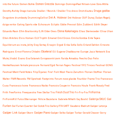
into the future
Domen Bohte
Domen Gnezda
Domingo
DomingoPaal Nilsen-Love
Dora Attila
Druga godba
Dorothy Ashby
Drago Ivanuša
Drašler / Resnik / Drašler Trio
drevo
Droit d’auteu
Drugstore
drumbooty
DrummingCellist
Dré A. Hočevar
Dré Hočevar
DUF
Dunaj
Dušan Rogelj
dziga vertov
Eating Sports
ebe
Echoraum
Ecliptic
Eddie Prevost
Edin Zubčević
Edith Steyer
Eduardo Raon
Efim Brailovskiy
EJN
Elder Ones
Elena Kakaliagou
Elias Stemeseder
Elisa Ulian
Ellen Arkrbro
Elvis Homan
ELX Triptih
Emanat
Emil Gross
Emilio Gordoa
Ente Tapes
Equilibrium as insta_bility
Eray Sertaç Ersayin
Ergod
Erika Sofia Sollo
Erland Dahlen
Ernesto
Etceteral
Rodrigues
Ernst Florens Chladni
EU
Eugene Chadbourne
Europe Jazz Network
Eva
Mulej Vrabič
Evano
Eva Ostanek
Evropocentrizem
Farida Amadou
Feecho Duo
Felix
Henkelhausen
female:pressure
Fernand Egid
Ferran Fages
Festival 1912 Trnovo
Festival GONG
Festival Ment
Field Notes
Filip Šijanec
Fire!
Fish Wool
Flavio Zanuttini
Florian Stoffner
Florian
Walter
FMR Records
FM Sprehodi
Footprints
Forum nove glasbe
Fourklor
Frame Trio
Francesco
Cusa
Francesco Ivone
Francesco Naibo
Francois Couperin
Francois Houle
Frank Rosaly
Fred
FriForma
Frith
FreeForms
Freequestra
Free Stellar Trio
Fresh Dust Trio
Fri-Fru-Fra
Gal
FriFormA\V
Fulco Ottervanger
Félicie Bazelaire
Gabriele Mitelli
Gaj Bostič
Galerija ŠKUC
Furlan
Gal Furlan Quartet
Gal Golob Trio
Gallery P74
GATT
Gaudenz Badrutt
Gašper Letonja
Gašper Livk
Gašper Okorn
Gašper Piano
Gašper Selko
Gašper Torkar
Gerald Cleaver
Gerry