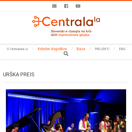
Skip
to
content
Secondary
Koledar dogodkov
Baza
O Centralala.si
PROJEKTI
ENG
Navigation
Search
Menu
URŠKA PREIS