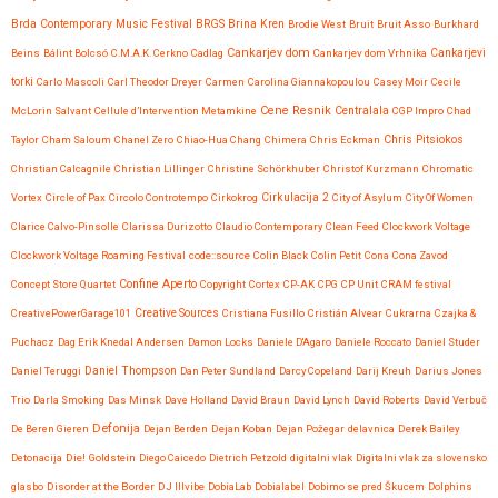
Brda Contemporary Music Festival
BRGS
Brina Kren
Brodie West
Bruit
Bruit Asso
Burkhard
Cankarjev dom
Beins
Bálint Bolcsó
C.M.A.K. Cerkno
Cadlag
Cankarjev dom Vrhnika
Cankarjevi
torki
Carlo Mascoli
Carl Theodor Dreyer
Carmen
Carolina Giannakopoulou
Casey Moir
Cecile
Cene Resnik
Centralala
McLorin Salvant
Cellule d’Intervention Metamkine
CGP Impro
Chad
Chris Pitsiokos
Taylor
Cham Saloum
Chanel Zero
Chiao-Hua Chang
Chimera
Chris Eckman
Christian Calcagnile
Christian Lillinger
Christine Schörkhuber
Christof Kurzmann
Chromatic
Vortex
Circle of Pax
Circolo Controtempo
Cirkokrog
Cirkulacija 2
City of Asylum
City Of Women
Clarice Calvo-Pinsolle
Clarissa Durizotto
Claudio Contemporary
Clean Feed
Clockwork Voltage
Clockwork Voltage Roaming Festival
code::source
Colin Black
Colin Petit
Cona
Cona Zavod
Confine Aperto
Concept Store Quartet
Copyright
Cortex
CP-AK
CPG
CP Unit
CRAM festival
CreativePowerGarage101
Creative Sources
Cristiana Fusillo
Cristián Alvear
Cukrarna
Czajka &
Puchacz
Dag Erik Knedal Andersen
Damon Locks
Daniele D'Agaro
Daniele Roccato
Daniel Studer
Daniel Teruggi
Daniel Thompson
Dan Peter Sundland
Darcy Copeland
Darij Kreuh
Darius Jones
Trio
Darla Smoking
Das Minsk
Dave Holland
David Braun
David Lynch
David Roberts
David Verbuč
Defonija
De Beren Gieren
Dejan Berden
Dejan Koban
Dejan Požegar
delavnica
Derek Bailey
Detonacija
Die! Goldstein
Diego Caicedo
Dietrich Petzold
digitalni vlak
Digitalni vlak za slovensko
glasbo
Disorder at the Border
DJ Illvibe
DobiaLab
Dobialabel
Dobimo se pred Škucem
Dolphins