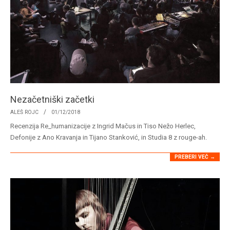
Nezačetniški začetki
2018-
ALEŠ ROJC
01/12/2018
12-
Recenzija Re_humanizacije z Ingrid Mačus in Tiso Nežo Herlec,
01
Defonije z Ano Kravanja in Tijano Stanković, in Studia 8 z rouge-ah.
PREBERI VEČ →