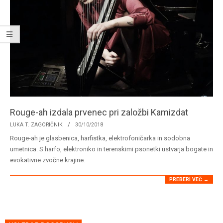
Rouge-ah izdala prvenec pri založbi Kamizdat
2018-
LUKA T. ZAGORIČNIK
30/10/2018
10-
Rouge-ah je glasbenica, harfistka, elektrofoničarka in sodobna
30
umetnica. S harfo, elektroniko in terenskimi psonetki ustvarja bogate in
evokativne zvočne krajine.
PREBERI VEČ →