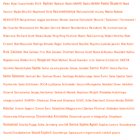
Radio Študent
Péter Ajtai
Quasimodo
R.O.K.
Radian
Radiant
Radio MARŠ
Radio WORM
Raed
Yassin
Rajko Muršič
Raymond Strid
Razsrediščenja
Računalniški muzej
Rdeča Raketa
RE#SISTER
Recycleman
reggie workman
Renée Jeanne Falconetti
Resnik / Šalamon / Formanek /
Ber Quartet
Resonance.fm
Reuben Derrick
Reveil
Rezidentess
Rezidenti
Re_humanizacija
Riberiora
Richard Scott
Rieko Okuda
Ring Ring Festival
Roam
Rob Canning
Robert Ashley
Robi
Erzetič
Rob Mazurek
Rodrigo Amado
Roger Sutherland
Rojišče
Rojstvo ljudske pesmi
Rok Košir
Rok Zalokar
Rok Zalokar Trio
Rok Zalokar Zhlehtet
Ronnie Scott
Roots & Routes
Roozbeh Nafisi
Ropotarnica
Rotten Girlz
Rouge-ah
Rudi Mahall
Ruud Voesten
rx:tx
Sabine Ercklentz
SAETA
Samo Kutin
Sainkho Namtchylak
Sajeta
Salon za eno glasbo
Salwa Jaradat
Samo Pavlica
Samo Šalamon
Samuel Ber
Samuel Blues
Santiago Astaburuaga
Sava Šumi
Saša Spačal
Sašo
Puckovski
Sašo Vollmaier
SCCA Ljubljana
Schroeder
Seijiro Murayama
Selektor Dinar
Selektor
Dinarid
Senzorama
Sergej Harlamov
Setola di Maiale
Seymour Wright
Shabaka Hutchings
shape(s)witch
SHAPE+
Shekuza
Shoe and Shoelace
SIGIC
Silke Eberhard
Simon Kenda
Simon
Klavžar
Simon Segers
Simon Šerc
Skladišče/Magazzino LIbertas FEstival
Slobodan Valentinčič
Slovenska Kinoteka
Slovenska filharmonija
Slovenski punk in fotografija
Slowfoam
Sluhodvod
Sonica
Snarky Puppy
Sofia Jernberg
son:DA
Sophie Agnel
Sophie Lorenz
Soundcamp
Sound Disobedience
Sound Explicit
Soundtrips
Sporazum o trgovinskih vidikih pravic