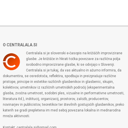
O CENTRALALA.SI
Centralala.si je slovenski e-časopis na križiščih improvizirane
glasbe. Je križišče in hkrati točka povezave za različna polja
svobodno improvizirane glasbe, ki se odvijajo v Sloveniji.
Centralala.si je tukaj, da vas aktualno in ažurno informira, da
dokumentira, se osredotoča, reflektira, spodbuja in preizprašuje različne
pristope, principe in estetike različnih glasbenikov in glasbenic, skupin,
kolektivov, umetnikov iz različnih umetniških področij (eksperimentalna
glasba, zvočna umetnost, sodobni ples, vizualne in performativne umetnosti,
literatura itd.), inštitucij, organizacij, prostorov, založb, producentov,
novinarjev in publicistov, teoretikov ter številnih gostujočih glasbenikov, preko
katerih se gradi prepletena im med seboj povezana lokalna in mednarodna
mreža aktivnosti.
Kontakt: centralala.si@gmail.com