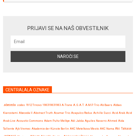
PRIJAVI SE NA NAŠ OBVESTILNIK
CENTRALALA OZNAKE
.abeceda
.codex
1912 Trnovo
198319831983
A-Trane
A.G.A.T.
A.M.P. Trio
Ab Baars
Abbas
Kiarostami
Abeceda II
Abstract Truth
Acamar Trio
Acapulco Redux
Achille Succi
Acid Arab
Acid
Arab Live
Acoustic Commons
Adam Pultz Melbye
Adi Jakša
Aguiles Navarro
Ahmed
Aida
Talliente
Ajk Vremec
Akademie der Künste Berlin
AKC Metelkova Mesto
AKC Nama
Aki Takase