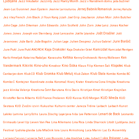
Ljubljana
Jazz Inkubator
Jazzinty
Jazz Poetry Month
Jazz v Narodnem domu
jaša bužinel
Jean-Luc Guionnet
Jean Epstein
Jeanne Larrouturou
Jernej Babnik Romaniuk
Jernej Kaluža
Jez riley French
Jim Black
Ji Youn Kang
jizah
Joel Grip
Joey baron
Johan Moir
John Butcher
John Cage
John Dikeman
John Edwards
John Scofield
John Zorn
Joke Lanz
Jonas Kocher
Jošt Drašler
Jones Jones
Joseph von Sternberg
José Lencastre
Joëlle Léandre
Jošt
Jure Boršič
Jesenovec
Jože Barši
Jože Bogolin
Julian Lage
Julien Desprez
Julius Gabriel
Kaja Draksler
Jure Pukl
Jure Pukl ANOROK
Kaja Draksler Octet
Kamizdat
Kamizdat Rentgen
Karlo Hmeljak
Katarina Radaljac
Kavasutra
Keltika
Kenny Grohowski
Kenny Wollesen
Ken
Kikiriki
Kino-uho
Vandermark
Kinodvor
Kino Šiška
Klaus Filip
Klemen Šali
Klopotec
Klub
Klub Gromka
Cankarjev dom
Klub CD
Klub Metulj
Klub Zakon
Klub Štala
Kombo
Kombo BC
Kombo C
Kontejner
Koordinate zvoka
Koromač
Kranj
Krater
Kreativna Cona Vrtojba
Kreativna
jazz klinika Velenje
Kreativna Četrt Barutana
Kris Davis
Kristijan Kmet
Kristijan Krajnčan
KUD Mreža
Kristoffer Berre Alberts
KUD France Prešeren
KUD Kussa
KUD Morgan
KUD
Sestava
KUD Zvočni izviri
Kukushai
Kulturni center Janeza Trdine
Laibach
Laibach Kunst
Lenart de Bock
Lakiko
Lamina
Larry Ochs
Laura Zöschg
Layerjeva hiša
Lee Patterson
Leonardo
Grimaudo
Level Up
Lieven Van Pee
Lina Allemano
Lina Rica
Linda Sharrock
Litošt
Ljubljana Jazz
Festival
ljudska glasba
Lola Mlačnik
lora
Louis Armstrong
Luca Marini
Luc Ex Assembly
Luciano Caruso
Lucrecia Dalt
Luigi Russolo
Luka Hreščak
Luka Juhart
Luka Poljanec
Luka