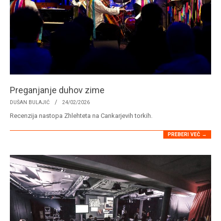
Preganjanje duhov zime
2026-
DUŠAN BULAJIĆ
24/02/2026
02-
Recenzija nastopa Zhlehteta na Cankarjevih torkih.
24
PREBERI VEČ →