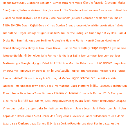
Giovanni Maier
Hemingway
GGRIL
Giancarlo Schiaffini
Gimnastika ne/smisla
Giorgio Pacorig
Glas(ov)no-gibalna raziskovalnica
glasbena kritika
Glasbena šola Lendava
Glasbeno društvo Uho
Glasbeno novinarstvo
Glasbe sveta
Globalna ekonomija
Godec
Gombač / Krhlanko / Vollmaier
TIBIA SONORA
Goran Kajfeš
Goran Krmac
Gordan
Grand groupe régional d'improvisation libérée
GranuRise
Gregor Podlogar
Grgur Savić
GT22
Guilherme Rodrigues
Gush
Gyan Riley
Hala
Hamid
Drake
Han Bennink
Haus der Berliner Festspiele
Helene Richter
Henrik Olsson
Heroines of
Hupa Brajdič
Sound
Hidrogizma
Hiroyuki Ura
Howie Reeve
Hundred Years Gallery
Hypomaniac
Ida Hiršenfelder
Ictuscordio
Idris Rahman
Ignite
Igor Bašin
Igor Lumpert
Igor Lumpret
Igor
Matković
Igor Stangliczky
Igor Zabel
IKLECTIK
Ikue Mori
Ilia Belorukov
Ill Considered
Improbiro
Improvizacija
ImproCamp
Improcon
Impronedeljek
Improvizirana glasba
Imrpobiro
Ina Puntar
Inexhaustible Editions
Infopaq
InfoSoc
Ingrid Mačus
Ingrid Schmoliner
ino šiška
institut
.abedeca
Interantional dawn chorus day
International Jazz Platform
Inštitut .abeceda
Inštitut ON
Irena Z. Tomažin
Rizom
Irena Pivka
Irena Tomažin
Irena Z
Isabelle Duthoit
iT
It's Everyone
Iztok Koren
Else
Ivana Maričić
Ivo Poderžaj
IZIS
Izlog suvremenog zvuka
Iztok Zupan
Jaap de
Jaka Berger
Vries
Jaar
Jaka Bombač
James Baldwin
Janez Leban
Jani Moder
Jan Jarni
Jan
Kopač
Jan Roder
Januš Aleš Luznar
Jan Čibej
Jasna Jovićević
Jasper Stadhouders
Jaz
Jazia
Jazz Cerkno
Jazz festival
jazz
Jazz Cerkno 2024
Jazz Cerkno Records
Jazzfest Berlin