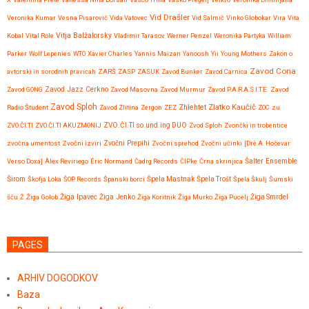
Vid Drašler
Veronika Kumar
Vesna Pisarovič
Vida Vatovec
Vid Salmič
Vinko Globokar
Vira
Vita
Vitja Balžalorsky
Kobal
Vital Role
Vladimir Tarasov
Werner Penzel
Weronika Partyka
William
Parker
Wolf Lepenies
WTO
Xavier Charles
Yannis Maizan
Yanoosh
Yii
Young Mothers
Zakon o
Zavod Cona
avtorski in sorodnih pravicah
ZARŠ
ZASP
ZASUK
Zavod Bunker
Zavod Carnica
Zavod GONG
Zavod Jazz Cerkno
Zavod Masovna
Zavod Murmur
Zavod P.A.R.A.S.I.T.E.
Zavod
Zavod Sploh
Zlatko Kaučič
Zhlehtet
Radio Študent
Zavod Zlitina
Zergon
ZEZ
ZOC
zu
ZVO.ČI.TI
ZVO.ČI.TI AKUZMONIJ
ZVO.ČI.TI so.und.ing DUO
Zvod Sploh
Zvončki in trobentice
Zvočni Prepihi
zvočna umentost
Zvočni izviri
Zvočni sprehod
Zvočni učinki
[Dré A. Hočevar
Verso Doxa]
Àlex Reviriego
Éric Normand
Čadrg Records
ČIPke
Črna skrinjica
Šalter Ensemble
Širom
Škofja Loka
ŠOP Records
Španski borci
Špela Mastnak
Špela Trošt
Špela Škulj
Šumski
Žiga Ipavec
šču
Ž
Žiga Golob
Žiga Jenko
Žiga Koritnik
Žiga Murko
Žiga Pucelj
Žiga Smrdel
PAGES
ARHIV DOGODKOV
Baza