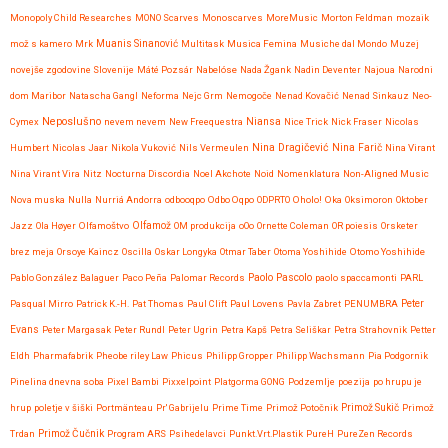
Monopoly Child Researches
MONO Scarves
Monoscarves
MoreMusic
Morton Feldman
mozaik
mož s kamero
Mrk
Muanis Sinanović
Multitask
Musica Femina
Musiche dal Mondo
Muzej
novejše zgodovine Slovenije
Máté Pozsár
Nabelóse
Nada Žgank
Nadin Deventer
Najoua
Narodni
dom Maribor
Natascha Gangl
Neforma
Nejc Grm
Nemogoče
Nenad Kovačić
Nenad Sinkauz
Neo-
Neposlušno
Cymex
nevem nevem
New Freequestra
Niansa
Nice Trick
Nick Fraser
Nicolas
Nina Dragičević
Humbert
Nicolas Jaar
Nikola Vuković
Nils Vermeulen
Nina Farič
Nina Virant
Nina Virant Vira
Nitz
Nocturna Discordia
Noel Akchote
Noid
Nomenklatura
Non-Aligned Music
Nova muska
Nulla
Nurriá Andorra
odbooqpo
Odbo Oqpo
ODPRTO
Oholo!
Oka
Oksimoron
Oktober
Jazz
Ola Høyer
Olfamoštvo
Olfamož
OM produkcija
oOo
Ornette Coleman
OR poiesis
Orsketer
brez meja
Orsoye Kaincz
Oscilla
Oskar Longyka
Otmar Taber
Otoma Yoshihide
Otomo Yoshihide
Paolo Pascolo
Pablo González Balaguer
Paco Peña
Palomar Records
paolo spaccamonti
PARL
Pasqual Mirro
Patrick K.-H.
Pat Thomas
Paul Clift
Paul Lovens
Pavla Zabret
PENUMBRA
Peter
Evans
Peter Margasak
Peter Rundl
Peter Ugrin
Petra Kapš
Petra Seliškar
Petra Strahovnik
Petter
Eldh
Pharmafabrik
Pheobe riley Law
Phicus
Philipp Gropper
Philipp Wachsmann
Pia Podgornik
Pinelina dnevna soba
Pixel Bambi
Pixxelpoint
Platgorma GONG
Podzemlje
poezija
po hrupu je
hrup
poletje v šiški
Portmänteau
Pr' Gabrijelu
Prime Time
Primož Potočnik
Primož Sukič
Primož
Trdan
Primož Čučnik
Program ARS
Psihedelavci
Punkt.Vrt.Plastik
PureH
PureZen Records