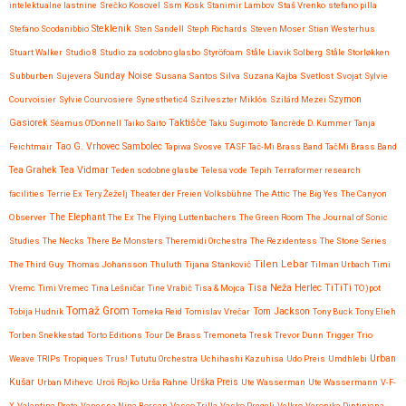
intelektualne lastnine
Srečko Kosovel
Ssm Kosk
Stanimir Lambov
Staš Vrenko
stefano pilla
Steklenik
Stefano Scodanibbio
Sten Sandell
Steph Richards
Steven Moser
Stian Westerhus
Stuart Walker
Studio 8
Studio za sodobno glasbo
Styröfoam
Ståle Liavik Solberg
Ståle Storløkken
Subburben
Sujevera
Sunday Noise
Susana Santos Silva
Suzana Kajba
Svetlost
Svojat
Sylvie
Courvoisier
Sylvie Courvosiere
Synesthetic4
Szilveszter Miklós
Szilárd Mezei
Szymon
Taktišče
Gasiorek
Séamus O'Donnell
Taiko Saito
Taku Sugimoto
Tancrède D. Kummer
Tanja
Feichtmair
Tao G. Vrhovec Sambolec
Tapiwa Svosve
TASF
Tač-Mi Brass Band
TačMi Brass Band
Tea Vidmar
Tea Grahek
Teden sodobne glasbe
Telesa vode
Tepih
Terraformer research
facilities
Terrie Ex
Tery Žeželj
Theater der Freien Volksbühne
The Attic
The Big Yes
The Canyon
Observer
The Elephant
The Ex
The Flying Luttenbachers
The Green Room
The Journal of Sonic
Studies
The Necks
There Be Monsters
Theremidi Orchestra
The Rezidentess
The Stone Series
Tilen Lebar
The Third Guy
Thomas Johansson
Thuluth
Tijana Stanković
Tilman Urbach
Timi
Tisa Neža Herlec
TiTiTi
Vremc
Timi Vremec
Tina Lešničar
Tine Vrabič
Tisa & Mojca
TO)pot
Tomaž Grom
Tom Jackson
Tobija Hudnik
Tomeka Reid
Tomislav Vrečar
Tony Buck
Tony Elieh
Torben Snekkestad
Torto Editions
Tour De Brass
Tremoneta
Tresk
Trevor Dunn
Trigger
Trio
Urban
Weave
TRIPs
Tropiques
Trus!
Tututu Orchestra
Uchihashi Kazuhisa
Udo Preis
Umdhlebi
Kušar
Urban Mihevc
Uroš Rojko
Urša Rahne
Urška Preis
Ute Wasserman
Ute Wassermann
V-F-
X
Valentina Prete
Vanessa Nina Borsan
Vasco Trilla
Vasko Pregelj
Velkro
Veronika Dintinjana