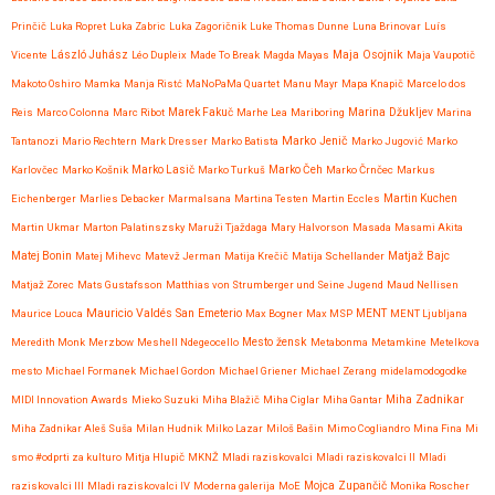
Prinčič
Luka Ropret
Luka Zabric
Luka Zagoričnik
Luke Thomas Dunne
Luna Brinovar
Luís
Maja Osojnik
Vicente
László Juhász
Léo Dupleix
Made To Break
Magda Mayas
Maja Vaupotič
Makoto Oshiro
Mamka
Manja Ristć
MaNoPaMa Quartet
Manu Mayr
Mapa Knapič
Marcelo dos
Reis
Marco Colonna
Marc Ribot
Marek Fakuč
Marhe Lea
Mariboring
Marina Džukljev
Marina
Marko Jenič
Tantanozi
Mario Rechtern
Mark Dresser
Marko Batista
Marko Jugović
Marko
Karlovčec
Marko Košnik
Marko Lasič
Marko Turkuš
Marko Čeh
Marko Črnčec
Markus
Eichenberger
Marlies Debacker
Marmalsana
Martina Testen
Martin Eccles
Martin Kuchen
Martin Ukmar
Marton Palatinszsky
Maruži Tjaždaga
Mary Halvorson
Masada
Masami Akita
Matjaž Bajc
Matej Bonin
Matej Mihevc
Matevž Jerman
Matija Krečič
Matija Schellander
Matjaž Zorec
Mats Gustafsson
Matthias von Strumberger und Seine Jugend
Maud Nellisen
Mauricio Valdés San Emeterio
Maurice Louca
Max Bogner
Max MSP
MENT
MENT Ljubljana
Meredith Monk
Merzbow
Meshell Ndegeocello
Mesto žensk
Metabonma
Metamkine
Metelkova
mesto
Michael Formanek
Michael Gordon
Michael Griener
Michael Zerang
midelamodogodke
Miha Zadnikar
MIDI Innovation Awards
Mieko Suzuki
Miha Blažič
Miha Ciglar
Miha Gantar
Miha Zadnikar Aleš Suša
Milan Hudnik
Milko Lazar
Miloš Bašin
Mimo Cogliandro
Mina Fina
Mi
smo #odprti za kulturo
Mitja Hlupič
MKNŽ
Mladi raziskovalci
Mladi raziskovalci II
Mladi
raziskovalci III
Mladi raziskovalci IV
Moderna galerija
MoE
Mojca Zupančič
Monika Roscher