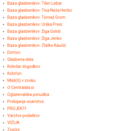
Baza glasbenikov: Tilen Lebar
Baza glasbenikov: Tisa Neža Herlec
Baza glasbenikov: Tomaž Grom
Baza glasbenikov: Urška Preis
Baza glasbenikov: Žiga Golob
Baza glasbenikov: Žiga Jenko
Baza glasbenikov: Zlatko Kaučič
Domov
Glasbena dela
Koledar dogodkov
Kolofon
Misli(ti) v zvoku
O Centralala.si
Oglaševalska ponudba
Prebijanje osamitve
PROJEKTI
Varstvo podatkov
VIZIJA
Zvočni