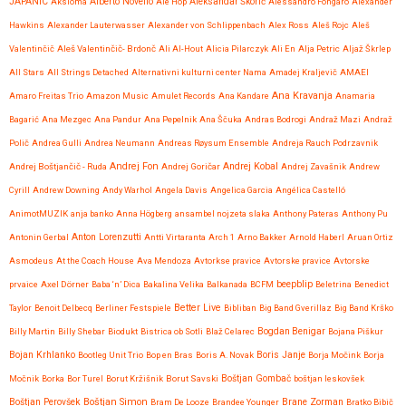
JAPANIC
Aksioma
Alberto Novello
Ale Hop
Aleksandar Škorić
Alessandro Fongaro
Alexander
Hawkins
Alexander Lauterwasser
Alexander von Schlippenbach
Alex Ross
Aleš Rojc
Aleš
Valentinčič
Aleš Valentinčič- Brdonč
Ali Al-Hout
Alicia Pilarczyk
Ali En
Alja Petric
Aljaž Škrlep
All Stars
All Strings Detached
Alternativni kulturni center Nama
Amadej Kraljevič
AMAEI
Ana Kravanja
Amaro Freitas Trio
Amazon Music
Amulet Records
Ana Kandare
Anamaria
Bagarić
Ana Mezgec
Ana Pandur
Ana Pepelnik
Ana Ščuka
Andras Bodrogi
Andraž Mazi
Andraž
Polič
Andrea Gulli
Andrea Neumann
Andreas Røysum Ensemble
Andreja Rauch Podrzavnik
Andrej Fon
Andrej Kobal
Andrej Boštjančič - Ruda
Andrej Goričar
Andrej Zavašnik
Andrew
Cyrill
Andrew Downing
Andy Warhol
Angela Davis
Angelica Garcia
Angélica Castelló
AnimotMUZIK
anja banko
Anna Högberg
ansambel nojzeta slaka
Anthony Pateras
Anthony Pu
Anton Lorenzutti
Antonin Gerbal
Antti Virtaranta
Arch 1
Arno Bakker
Arnold Haberl
Aruan Ortiz
Asmodeus
At the Coach House
Ava Mendoza
Avtorkse pravice
Avtorske pravice
Avtorske
beepblip
prvaice
Axel Dörner
Baba ‘n’ Dica
Bakalina Velika
Balkanada
BCFM
Beletrina
Benedict
Better Live
Taylor
Benoit Delbecq
Berliner Festspiele
Bibliban
Big Band Gverillaz
Big Band Krško
Billy Martin
Billy Shebar
Biodukt
Bistrica ob Sotli
Blaž Celarec
Bogdan Benigar
Bojana Piškur
Bojan Krhlanko
Boris Janje
Bootleg Unit Trio
Bop en Bras
Boris A. Novak
Borja Močink
Borja
Močnik
Borka
Bor Turel
Borut Kržišnik
Borut Savski
Boštjan Gombač
boštjan leskovšek
Boštjan Simon
Brane Zorman
Boštjan Perovšek
Bram De Looze
Brandee Younger
Bratko Bibič