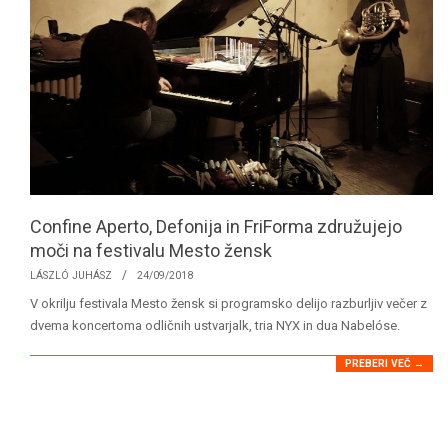
Confine Aperto, Defonija in FriForma združujejo
moči na festivalu Mesto žensk
2018-
LÁSZLÓ JUHÁSZ
24/09/2018
09-
V okrilju festivala Mesto žensk si programsko delijo razburljiv večer z
24
dvema koncertoma odličnih ustvarjalk, tria NYX in dua Nabelóse.
PREBERI VEČ →