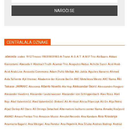
CENTRALALA OZNAKE
.abeceda
.codex
1912 Trnovo
198319831983
A-Trane
A.G.A.T.
A.M.P. Trio
Ab Baars
Abbas
Kiarostami
Abeceda II
Abstract Truth
Acamar Trio
Acapulco Redux
Achille Succi
Acid Arab
Acid Arab Live
Acoustic Commons
Adam Pultz Melbye
Adi Jakša
Aguiles Navarro
Ahmed
Aida Talliente
Ajk Vremec
Akademie der Künste Berlin
AKC Metelkova Mesto
AKC Nama
Aki
Takase JAPANIC
Aksioma
Alberto Novello
Ale Hop
Aleksandar Škorić
Alessandro Fongaro
Alexander Hawkins
Alexander Lauterwasser
Alexander von Schlippenbach
Alex Ross
Aleš
Rojc
Aleš Valentinčič
Aleš Valentinčič- Brdonč
Ali Al-Hout
Alicia Pilarczyk
Ali En
Alja Petric
Aljaž Škrlep
All Stars
All Strings Detached
Alternativni kulturni center Nama
Amadej Kraljevič
Ana Kravanja
AMAEI
Amaro Freitas Trio
Amazon Music
Amulet Records
Ana Kandare
Anamaria Bagarić
Ana Mezgec
Ana Pandur
Ana Pepelnik
Ana Ščuka
Andras Bodrogi
Andraž