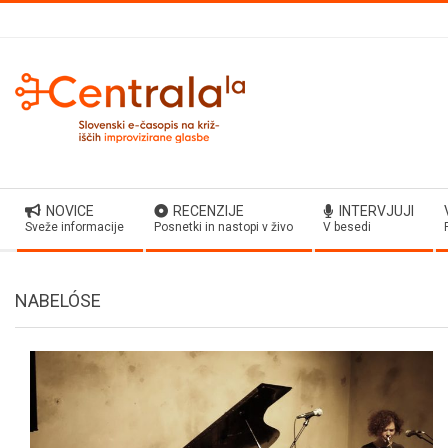
Skip
to
content
Secondary
NOVICE
RECENZIJE
INTERVJUJI
Navigation
Sveže informacije
Posnetki in nastopi v živo
V besedi
Menu
NABELÓSE