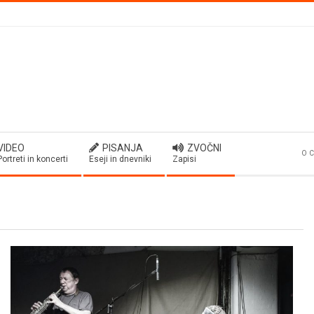
VIDEO
PISANJA
ZVOČNI
O C
Portreti in koncerti
Eseji in dnevniki
Zapisi