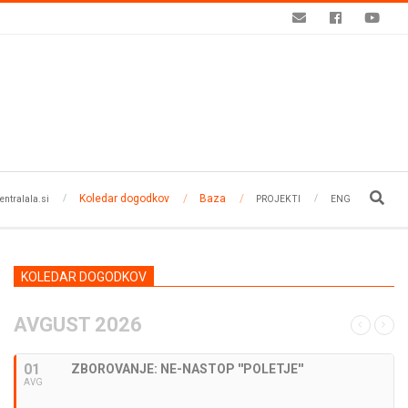
Koledar dogodkov
Baza
Search
entralala.si
PROJEKTI
ENG
KOLEDAR DOGODKOV
AVGUST 2026
01
ZBOROVANJE: NE-NASTOP ''POLETJE''
AVG