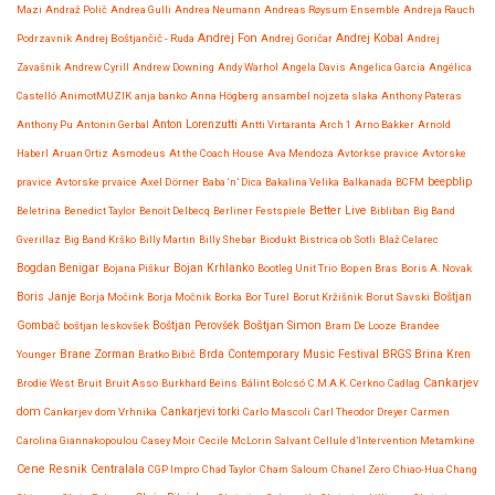
Mazi
Andraž Polič
Andrea Gulli
Andrea Neumann
Andreas Røysum Ensemble
Andreja Rauch
Andrej Fon
Andrej Kobal
Podrzavnik
Andrej Boštjančič - Ruda
Andrej Goričar
Andrej
Zavašnik
Andrew Cyrill
Andrew Downing
Andy Warhol
Angela Davis
Angelica Garcia
Angélica
Castelló
AnimotMUZIK
anja banko
Anna Högberg
ansambel nojzeta slaka
Anthony Pateras
Anton Lorenzutti
Anthony Pu
Antonin Gerbal
Antti Virtaranta
Arch 1
Arno Bakker
Arnold
Haberl
Aruan Ortiz
Asmodeus
At the Coach House
Ava Mendoza
Avtorkse pravice
Avtorske
beepblip
pravice
Avtorske prvaice
Axel Dörner
Baba ‘n’ Dica
Bakalina Velika
Balkanada
BCFM
Better Live
Beletrina
Benedict Taylor
Benoit Delbecq
Berliner Festspiele
Bibliban
Big Band
Gverillaz
Big Band Krško
Billy Martin
Billy Shebar
Biodukt
Bistrica ob Sotli
Blaž Celarec
Bojan Krhlanko
Bogdan Benigar
Bojana Piškur
Bootleg Unit Trio
Bop en Bras
Boris A. Novak
Boris Janje
Borja Močink
Borja Močnik
Borka
Bor Turel
Borut Kržišnik
Borut Savski
Boštjan
Boštjan Simon
Gombač
boštjan leskovšek
Boštjan Perovšek
Bram De Looze
Brandee
Brane Zorman
Younger
Bratko Bibič
Brda Contemporary Music Festival
BRGS
Brina Kren
Cankarjev
Brodie West
Bruit
Bruit Asso
Burkhard Beins
Bálint Bolcsó
C.M.A.K. Cerkno
Cadlag
dom
Cankarjev dom Vrhnika
Cankarjevi torki
Carlo Mascoli
Carl Theodor Dreyer
Carmen
Carolina Giannakopoulou
Casey Moir
Cecile McLorin Salvant
Cellule d’Intervention Metamkine
Cene Resnik
Centralala
CGP Impro
Chad Taylor
Cham Saloum
Chanel Zero
Chiao-Hua Chang