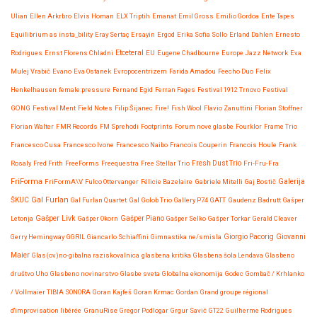
Ulian
Ellen Arkrbro
Elvis Homan
ELX Triptih
Emanat
Emil Gross
Emilio Gordoa
Ente Tapes
Equilibrium as insta_bility
Eray Sertaç Ersayin
Ergod
Erika Sofia Sollo
Erland Dahlen
Ernesto
Etceteral
Rodrigues
Ernst Florens Chladni
EU
Eugene Chadbourne
Europe Jazz Network
Eva
Mulej Vrabič
Evano
Eva Ostanek
Evropocentrizem
Farida Amadou
Feecho Duo
Felix
Henkelhausen
female:pressure
Fernand Egid
Ferran Fages
Festival 1912 Trnovo
Festival
GONG
Festival Ment
Field Notes
Filip Šijanec
Fire!
Fish Wool
Flavio Zanuttini
Florian Stoffner
Florian Walter
FMR Records
FM Sprehodi
Footprints
Forum nove glasbe
Fourklor
Frame Trio
Francesco Cusa
Francesco Ivone
Francesco Naibo
Francois Couperin
Francois Houle
Frank
Rosaly
Fred Frith
FreeForms
Freequestra
Free Stellar Trio
Fresh Dust Trio
Fri-Fru-Fra
FriForma
FriFormA\V
Fulco Ottervanger
Félicie Bazelaire
Gabriele Mitelli
Gaj Bostič
Galerija
Gal Furlan
ŠKUC
Gal Furlan Quartet
Gal Golob Trio
Gallery P74
GATT
Gaudenz Badrutt
Gašper
Gašper Livk
Letonja
Gašper Okorn
Gašper Piano
Gašper Selko
Gašper Torkar
Gerald Cleaver
Giovanni
Gerry Hemingway
GGRIL
Giancarlo Schiaffini
Gimnastika ne/smisla
Giorgio Pacorig
Maier
Glas(ov)no-gibalna raziskovalnica
glasbena kritika
Glasbena šola Lendava
Glasbeno
društvo Uho
Glasbeno novinarstvo
Glasbe sveta
Globalna ekonomija
Godec
Gombač / Krhlanko
/ Vollmaier TIBIA SONORA
Goran Kajfeš
Goran Krmac
Gordan
Grand groupe régional
d'improvisation libérée
GranuRise
Gregor Podlogar
Grgur Savić
GT22
Guilherme Rodrigues