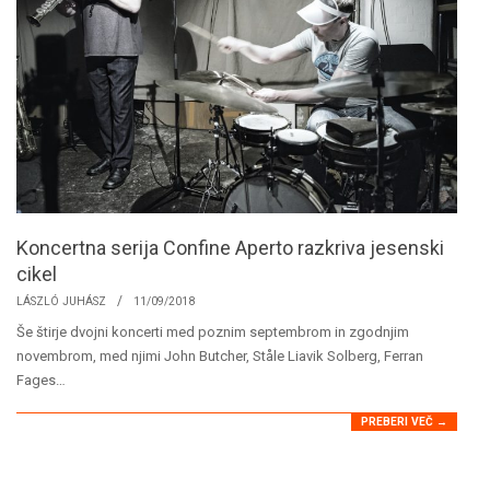
Koncertna serija Confine Aperto razkriva jesenski
cikel
2018-
LÁSZLÓ JUHÁSZ
11/09/2018
09-
Še štirje dvojni koncerti med poznim septembrom in zgodnjim
11
novembrom, med njimi John Butcher, Ståle Liavik Solberg, Ferran
Fages…
PREBERI VEČ →