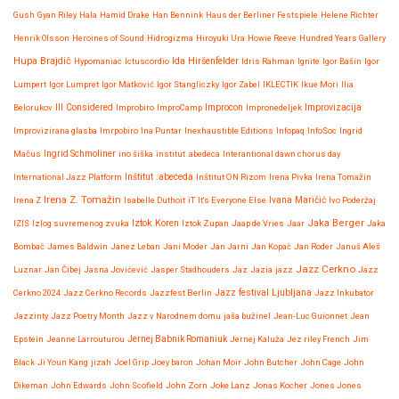
Gush
Gyan Riley
Hala
Hamid Drake
Han Bennink
Haus der Berliner Festspiele
Helene Richter
Henrik Olsson
Heroines of Sound
Hidrogizma
Hiroyuki Ura
Howie Reeve
Hundred Years Gallery
Hupa Brajdič
Ida Hiršenfelder
Hypomaniac
Ictuscordio
Idris Rahman
Ignite
Igor Bašin
Igor
Lumpert
Igor Lumpret
Igor Matković
Igor Stangliczky
Igor Zabel
IKLECTIK
Ikue Mori
Ilia
Improvizacija
Belorukov
Ill Considered
Improbiro
ImproCamp
Improcon
Impronedeljek
Improvizirana glasba
Imrpobiro
Ina Puntar
Inexhaustible Editions
Infopaq
InfoSoc
Ingrid
Mačus
Ingrid Schmoliner
ino šiška
institut .abedeca
Interantional dawn chorus day
International Jazz Platform
Inštitut .abeceda
Inštitut ON Rizom
Irena Pivka
Irena Tomažin
Irena Z. Tomažin
Irena Z
Isabelle Duthoit
iT
It's Everyone Else
Ivana Maričić
Ivo Poderžaj
Iztok Koren
Jaka Berger
IZIS
Izlog suvremenog zvuka
Iztok Zupan
Jaap de Vries
Jaar
Jaka
Bombač
James Baldwin
Janez Leban
Jani Moder
Jan Jarni
Jan Kopač
Jan Roder
Januš Aleš
Jazz Cerkno
Luznar
Jan Čibej
Jasna Jovićević
Jasper Stadhouders
Jaz
Jazia
jazz
Jazz
Jazz festival Ljubljana
Cerkno 2024
Jazz Cerkno Records
Jazzfest Berlin
Jazz Inkubator
Jazzinty
Jazz Poetry Month
Jazz v Narodnem domu
jaša bužinel
Jean-Luc Guionnet
Jean
Epstein
Jeanne Larrouturou
Jernej Babnik Romaniuk
Jernej Kaluža
Jez riley French
Jim
Black
Ji Youn Kang
jizah
Joel Grip
Joey baron
Johan Moir
John Butcher
John Cage
John
Dikeman
John Edwards
John Scofield
John Zorn
Joke Lanz
Jonas Kocher
Jones Jones