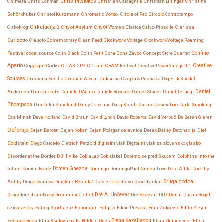
Chris Pitsiokos
Chimera
Chris Eckman
Christian Calcagnile
Christian Lillinger
Christine
Schörkhuber
Christof Kurzmann
Chromatic Vortex
Circle of Pax
Circolo Controtempo
Cirkokrog
Cirkulacija 2
City of Asylum
City Of Women
Clarice Calvo-Pinsolle
Clarissa
Durizotto
Claudio Contemporary
Clean Feed
Clockwork Voltage
Clockwork Voltage Roaming
Confine
Festival
code::source
Colin Black
Colin Petit
Cona
Cona Zavod
Concept Store Quartet
Aperto
Copyright
Cortex
CP-AK
CPG
CP Unit
CRAM festival
CreativePowerGarage101
Creative
Sources
Cristiana Fusillo
Cristián Alvear
Cukrarna
Czajka & Puchacz
Dag Erik Knedal
Andersen
Damon Locks
Daniele D'Agaro
Daniele Roccato
Daniel Studer
Daniel Teruggi
Daniel
Thompson
Dan Peter Sundland
Darcy Copeland
Darij Kreuh
Darius Jones Trio
Darla Smoking
Das Minsk
Dave Holland
David Braun
David Lynch
David Roberts
David Verbuč
De Beren Gieren
Defonija
Dejan Berden
Dejan Koban
Dejan Požegar
delavnica
Derek Bailey
Detonacija
Die!
Goldstein
Diego Caicedo
Dietrich Petzold
digitalni vlak
Digitalni vlak za slovensko glasbo
Disorder at the Border
DJ Illvibe
DobiaLab
Dobialabel
Dobimo se pred Škucem
Dolphins into the
future
Domen Bohte
Domen Gnezda
Domingo
DomingoPaal Nilsen-Love
Dora Attila
Dorothy
Druga godba
Ashby
Drago Ivanuša
Drašler / Resnik / Drašler Trio
drevo
Droit d’auteu
Drugstore
drumbooty
DrummingCellist
Dré A. Hočevar
Dré Hočevar
DUF
Dunaj
Dušan Rogelj
dziga vertov
Eating Sports
ebe
Echoraum
Ecliptic
Eddie Prevost
Edin Zubčević
Edith Steyer
Eduardo Raon
Efim Brailovskiy
EJN
Elder Ones
Elena Kakaliagou
Elias Stemeseder
Elisa