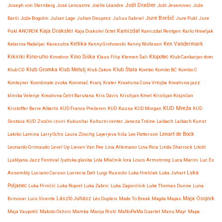
Jošt Drašler
Joseph von Sternberg
José Lencastre
Joëlle Léandre
Jošt Jesenovec
Jože
Jure Boršič
Barši
Jože Bogolin
Julian Lage
Julien Desprez
Julius Gabriel
Jure Pukl
Jure
Kaja Draksler
Pukl ANOROK
Kaja Draksler Octet
Kamizdat
Kamizdat Rentgen
Karlo Hmeljak
Katarina Radaljac
Kavasutra
Keltika
Kenny Grohowski
Kenny Wollesen
Ken Vandermark
Kikiriki
Kino-uho
Kinodvor
Kino Šiška
Klaus Filip
Klemen Šali
Klopotec
Klub Cankarjev dom
Klub Gromka
Klub CD
Klub Metulj
Klub Zakon
Klub Štala
Kombo
Kombo BC
Kombo C
Kontejner
Koordinate zvoka
Koromač
Kranj
Krater
Kreativna Cona Vrtojba
Kreativna jazz
klinika Velenje
Kreativna Četrt Barutana
Kris Davis
Kristijan Kmet
Kristijan Krajnčan
KUD Mreža
Kristoffer Berre Alberts
KUD France Prešeren
KUD Kussa
KUD Morgan
KUD
Sestava
KUD Zvočni izviri
Kukushai
Kulturni center Janeza Trdine
Laibach
Laibach Kunst
Lenart de Bock
Lakiko
Lamina
Larry Ochs
Laura Zöschg
Layerjeva hiša
Lee Patterson
Leonardo Grimaudo
Level Up
Lieven Van Pee
Lina Allemano
Lina Rica
Linda Sharrock
Litošt
Ljubljana Jazz Festival
ljudska glasba
Lola Mlačnik
lora
Louis Armstrong
Luca Marini
Luc Ex
Assembly
Luciano Caruso
Lucrecia Dalt
Luigi Russolo
Luka Hreščak
Luka Juhart
Luka
Poljanec
Luka Prinčič
Luka Ropret
Luka Zabric
Luka Zagoričnik
Luke Thomas Dunne
Luna
Maja Osojnik
Brinovar
Luís Vicente
László Juhász
Léo Dupleix
Made To Break
Magda Mayas
Maja Vaupotič
Makoto Oshiro
Mamka
Manja Ristć
MaNoPaMa Quartet
Manu Mayr
Mapa