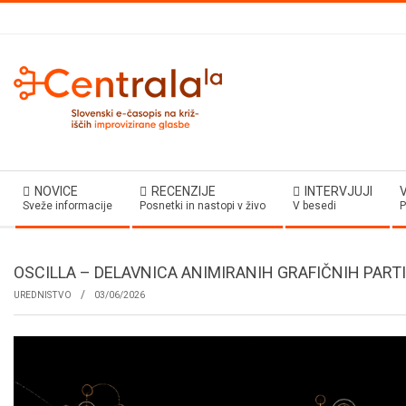
Skip
to
content
Secondary
NOVICE
RECENZIJE
INTERVJUJI
Navigation
Sveže informacije
Posnetki in nastopi v živo
V besedi
P
Menu
OSCILLA – DELAVNICA ANIMIRANIH GRAFIČNIH PART
UREDNISTVO
03/06/2026