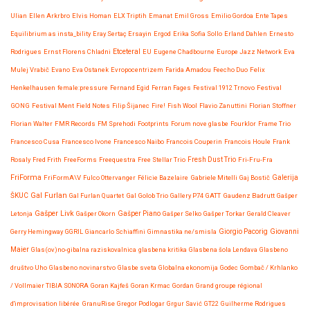
Ulian
Ellen Arkrbro
Elvis Homan
ELX Triptih
Emanat
Emil Gross
Emilio Gordoa
Ente Tapes
Equilibrium as insta_bility
Eray Sertaç Ersayin
Ergod
Erika Sofia Sollo
Erland Dahlen
Ernesto
Etceteral
Rodrigues
Ernst Florens Chladni
EU
Eugene Chadbourne
Europe Jazz Network
Eva
Mulej Vrabič
Evano
Eva Ostanek
Evropocentrizem
Farida Amadou
Feecho Duo
Felix
Henkelhausen
female:pressure
Fernand Egid
Ferran Fages
Festival 1912 Trnovo
Festival
GONG
Festival Ment
Field Notes
Filip Šijanec
Fire!
Fish Wool
Flavio Zanuttini
Florian Stoffner
Florian Walter
FMR Records
FM Sprehodi
Footprints
Forum nove glasbe
Fourklor
Frame Trio
Francesco Cusa
Francesco Ivone
Francesco Naibo
Francois Couperin
Francois Houle
Frank
Rosaly
Fred Frith
FreeForms
Freequestra
Free Stellar Trio
Fresh Dust Trio
Fri-Fru-Fra
FriForma
FriFormA\V
Fulco Ottervanger
Félicie Bazelaire
Gabriele Mitelli
Gaj Bostič
Galerija
Gal Furlan
ŠKUC
Gal Furlan Quartet
Gal Golob Trio
Gallery P74
GATT
Gaudenz Badrutt
Gašper
Gašper Livk
Letonja
Gašper Okorn
Gašper Piano
Gašper Selko
Gašper Torkar
Gerald Cleaver
Giovanni
Gerry Hemingway
GGRIL
Giancarlo Schiaffini
Gimnastika ne/smisla
Giorgio Pacorig
Maier
Glas(ov)no-gibalna raziskovalnica
glasbena kritika
Glasbena šola Lendava
Glasbeno
društvo Uho
Glasbeno novinarstvo
Glasbe sveta
Globalna ekonomija
Godec
Gombač / Krhlanko
/ Vollmaier TIBIA SONORA
Goran Kajfeš
Goran Krmac
Gordan
Grand groupe régional
d'improvisation libérée
GranuRise
Gregor Podlogar
Grgur Savić
GT22
Guilherme Rodrigues