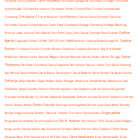
Chris Pitsiokos
Chimera
Chris Eckman
Christian Calcagnile
Christian Lillinger
Christine
Schörkhuber
Christof Kurzmann
Chromatic Vortex
Circle of Pax
Circolo Controtempo
Cirkokrog
Cirkulacija 2
City of Asylum
City Of Women
Clarice Calvo-Pinsolle
Clarissa
Durizotto
Claudio Contemporary
Clean Feed
Clockwork Voltage
Clockwork Voltage Roaming
Confine
Festival
code::source
Colin Black
Colin Petit
Cona
Cona Zavod
Concept Store Quartet
Aperto
Copyright
Cortex
CP-AK
CPG
CP Unit
CRAM festival
CreativePowerGarage101
Creative
Sources
Cristiana Fusillo
Cristián Alvear
Cukrarna
Czajka & Puchacz
Dag Erik Knedal
Andersen
Damon Locks
Daniele D'Agaro
Daniele Roccato
Daniel Studer
Daniel Teruggi
Daniel
Thompson
Dan Peter Sundland
Darcy Copeland
Darij Kreuh
Darius Jones Trio
Darla Smoking
Das Minsk
Dave Holland
David Braun
David Lynch
David Roberts
David Verbuč
De Beren Gieren
Defonija
Dejan Berden
Dejan Koban
Dejan Požegar
delavnica
Derek Bailey
Detonacija
Die!
Goldstein
Diego Caicedo
Dietrich Petzold
digitalni vlak
Digitalni vlak za slovensko glasbo
Disorder at the Border
DJ Illvibe
DobiaLab
Dobialabel
Dobimo se pred Škucem
Dolphins into the
future
Domen Bohte
Domen Gnezda
Domingo
DomingoPaal Nilsen-Love
Dora Attila
Dorothy
Druga godba
Ashby
Drago Ivanuša
Drašler / Resnik / Drašler Trio
drevo
Droit d’auteu
Drugstore
drumbooty
DrummingCellist
Dré A. Hočevar
Dré Hočevar
DUF
Dunaj
Dušan Rogelj
dziga vertov
Eating Sports
ebe
Echoraum
Ecliptic
Eddie Prevost
Edin Zubčević
Edith Steyer
Eduardo Raon
Efim Brailovskiy
EJN
Elder Ones
Elena Kakaliagou
Elias Stemeseder
Elisa