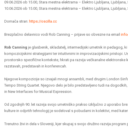
09.06.2026 ob 15.00
, Stara mestna elektrarna – Elektro Ljubljana, Ljubljana, 
10.06.2026 ob 15.00
, Stara mestna elektrarna – Elektro Ljubljana, Ljubljana, 
Domača stran:
https://oscilla.cc
Brezplačno delavnico vodi Rob Canning – prijave so obvezne na email
inf
Rob Canning
je glasbenik, skladatelj, intermedijski umetnik in pedagog, 
kompozicijskimi strategijami ter intuitivnimi in improvizacijskimi pristopi. 
prostorsko specifične kontekste, hkrati pa razvija večkanalne elektronske k
razstavah, predstavah in konferencah.
Njegove kompozicije so izvajali mnogi ansambli, med drugim London Sinfo
Tempo String Quartet. Njegovo delo je bilo predstavljeno tudi na dogodkih
in New Interfaces for Musical Expression.
Od zgodnjih 90. let razvija svojo umetniško prakso izključno z uporabo
kulture in odprtih tehnologij je sodeloval s pobudami in kolektivi, med 
Trenutno živi in dela v Sloveniji, kjer skupaj s svojo družino razvija program