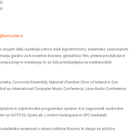
SI
SI
o@kamizdat.si
.
ki v svojem delu raziskuje odnos med algoritmičnimi, sistemsko zasnovanimi
Ustvarja glasbo za koncertne dvorane, gledališče, film, plesne produkcije in
ompozicije in instalacije, ki so bile predstavljena na mednarodnih
nietta, Concorde Ensemble, National Chamber Choir of Ireland in Con
, kot so International Computer Music Conference, Linux Audio Conference
 brezplačne in odprtokodne programske opreme. Kot zagovornik svobodne
katerimi so GOTO10, OpenLab, London Hackspace in SPC medialab.
 podeželske umetnosti v okviru Inštituta Rizoma, ki deluje na stičišču