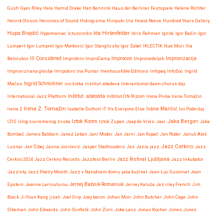
Gush
Gyan Riley
Hala
Hamid Drake
Han Bennink
Haus der Berliner Festspiele
Helene Richter
Henrik Olsson
Heroines of Sound
Hidrogizma
Hiroyuki Ura
Howie Reeve
Hundred Years Gallery
Hupa Brajdič
Ida Hiršenfelder
Hypomaniac
Ictuscordio
Idris Rahman
Ignite
Igor Bašin
Igor
Lumpert
Igor Lumpret
Igor Matković
Igor Stangliczky
Igor Zabel
IKLECTIK
Ikue Mori
Ilia
Improvizacija
Belorukov
Ill Considered
Improbiro
ImproCamp
Improcon
Impronedeljek
Improvizirana glasba
Imrpobiro
Ina Puntar
Inexhaustible Editions
Infopaq
InfoSoc
Ingrid
Mačus
Ingrid Schmoliner
ino šiška
institut .abedeca
Interantional dawn chorus day
International Jazz Platform
Inštitut .abeceda
Inštitut ON Rizom
Irena Pivka
Irena Tomažin
Irena Z. Tomažin
Irena Z
Isabelle Duthoit
iT
It's Everyone Else
Ivana Maričić
Ivo Poderžaj
Iztok Koren
Jaka Berger
IZIS
Izlog suvremenog zvuka
Iztok Zupan
Jaap de Vries
Jaar
Jaka
Bombač
James Baldwin
Janez Leban
Jani Moder
Jan Jarni
Jan Kopač
Jan Roder
Januš Aleš
Jazz Cerkno
Luznar
Jan Čibej
Jasna Jovićević
Jasper Stadhouders
Jaz
Jazia
jazz
Jazz
Jazz festival Ljubljana
Cerkno 2024
Jazz Cerkno Records
Jazzfest Berlin
Jazz Inkubator
Jazzinty
Jazz Poetry Month
Jazz v Narodnem domu
jaša bužinel
Jean-Luc Guionnet
Jean
Epstein
Jeanne Larrouturou
Jernej Babnik Romaniuk
Jernej Kaluža
Jez riley French
Jim
Black
Ji Youn Kang
jizah
Joel Grip
Joey baron
Johan Moir
John Butcher
John Cage
John
Dikeman
John Edwards
John Scofield
John Zorn
Joke Lanz
Jonas Kocher
Jones Jones