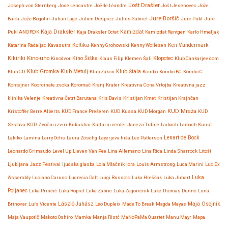
Jošt Drašler
Joseph von Sternberg
José Lencastre
Joëlle Léandre
Jošt Jesenovec
Jože
Jure Boršič
Barši
Jože Bogolin
Julian Lage
Julien Desprez
Julius Gabriel
Jure Pukl
Jure
Kaja Draksler
Pukl ANOROK
Kaja Draksler Octet
Kamizdat
Kamizdat Rentgen
Karlo Hmeljak
Katarina Radaljac
Kavasutra
Keltika
Kenny Grohowski
Kenny Wollesen
Ken Vandermark
Kikiriki
Kino-uho
Kinodvor
Kino Šiška
Klaus Filip
Klemen Šali
Klopotec
Klub Cankarjev dom
Klub Gromka
Klub CD
Klub Metulj
Klub Zakon
Klub Štala
Kombo
Kombo BC
Kombo C
Kontejner
Koordinate zvoka
Koromač
Kranj
Krater
Kreativna Cona Vrtojba
Kreativna jazz
klinika Velenje
Kreativna Četrt Barutana
Kris Davis
Kristijan Kmet
Kristijan Krajnčan
KUD Mreža
Kristoffer Berre Alberts
KUD France Prešeren
KUD Kussa
KUD Morgan
KUD
Sestava
KUD Zvočni izviri
Kukushai
Kulturni center Janeza Trdine
Laibach
Laibach Kunst
Lenart de Bock
Lakiko
Lamina
Larry Ochs
Laura Zöschg
Layerjeva hiša
Lee Patterson
Leonardo Grimaudo
Level Up
Lieven Van Pee
Lina Allemano
Lina Rica
Linda Sharrock
Litošt
Ljubljana Jazz Festival
ljudska glasba
Lola Mlačnik
lora
Louis Armstrong
Luca Marini
Luc Ex
Assembly
Luciano Caruso
Lucrecia Dalt
Luigi Russolo
Luka Hreščak
Luka Juhart
Luka
Poljanec
Luka Prinčič
Luka Ropret
Luka Zabric
Luka Zagoričnik
Luke Thomas Dunne
Luna
Maja Osojnik
Brinovar
Luís Vicente
László Juhász
Léo Dupleix
Made To Break
Magda Mayas
Maja Vaupotič
Makoto Oshiro
Mamka
Manja Ristć
MaNoPaMa Quartet
Manu Mayr
Mapa