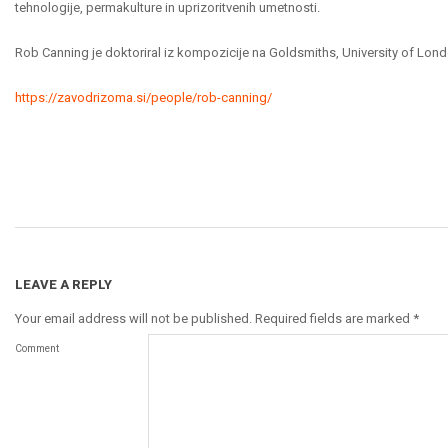
tehnologije, permakulture in uprizoritvenih umetnosti.
Rob Canning je doktoriral iz kompozicije na Goldsmiths, University of Lond
https://zavodrizoma.si/people/rob-canning/
2026-
06-
03
LEAVE A REPLY
Your email address will not be published.
Required fields are marked
*
Comment