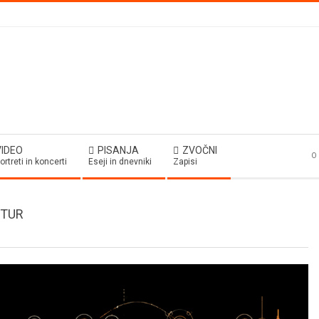
VIDEO
PISANJA
ZVOČNI
O 
ortreti in koncerti
Eseji in dnevniki
Zapisi
ITUR