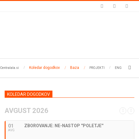
Koledar dogodkov
Baza
Search
Centralala.si
PROJEKTI
ENG
KOLEDAR DOGODKOV
AVGUST 2026
01
ZBOROVANJE: NE-NASTOP ''POLETJE''
AVG