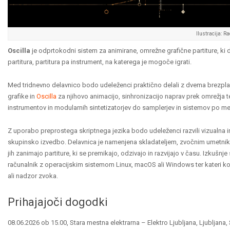
Ilustracija: Ra
Oscilla
je odprtokodni sistem za animirane, omrežne grafične partiture, ki
partitura, partitura pa instrument, na katerega je mogoče igrati.
Med tridnevno delavnico bodo udeleženci praktično delali z dvema brez
grafike in
Oscilla
za njihovo animacijo, sinhronizacijo naprav prek omrežja 
instrumentov in modularnih sintetizatorjev do samplerjev in sistemov po mer
Z uporabo preprostega skriptnega jezika bodo udeleženci razvili vizualna i
skupinsko izvedbo. Delavnica je namenjena skladateljem, zvočnim umetnik
jih zanimajo partiture, ki se premikajo, odzivajo in razvijajo v času. Izkuš
računalnik z operacijskim sistemom Linux, macOS ali Windows ter kateri koli 
ali nadzor zvoka.
Prihajajoči dogodki
08.06.2026 ob 15.00
, Stara mestna elektrarna – Elektro Ljubljana, Ljubljana, 