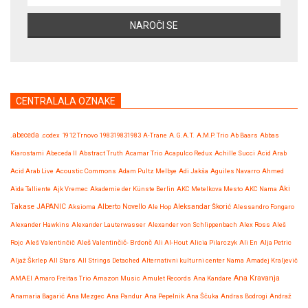
CENTRALALA OZNAKE
.abeceda
.codex
1912 Trnovo
198319831983
A-Trane
A.G.A.T.
A.M.P. Trio
Ab Baars
Abbas
Kiarostami
Abeceda II
Abstract Truth
Acamar Trio
Acapulco Redux
Achille Succi
Acid Arab
Acid Arab Live
Acoustic Commons
Adam Pultz Melbye
Adi Jakša
Aguiles Navarro
Ahmed
Aida Talliente
Ajk Vremec
Akademie der Künste Berlin
AKC Metelkova Mesto
AKC Nama
Aki
Takase JAPANIC
Aksioma
Alberto Novello
Ale Hop
Aleksandar Škorić
Alessandro Fongaro
Alexander Hawkins
Alexander Lauterwasser
Alexander von Schlippenbach
Alex Ross
Aleš
Rojc
Aleš Valentinčič
Aleš Valentinčič- Brdonč
Ali Al-Hout
Alicia Pilarczyk
Ali En
Alja Petric
Aljaž Škrlep
All Stars
All Strings Detached
Alternativni kulturni center Nama
Amadej Kraljevič
Ana Kravanja
AMAEI
Amaro Freitas Trio
Amazon Music
Amulet Records
Ana Kandare
Anamaria Bagarić
Ana Mezgec
Ana Pandur
Ana Pepelnik
Ana Ščuka
Andras Bodrogi
Andraž