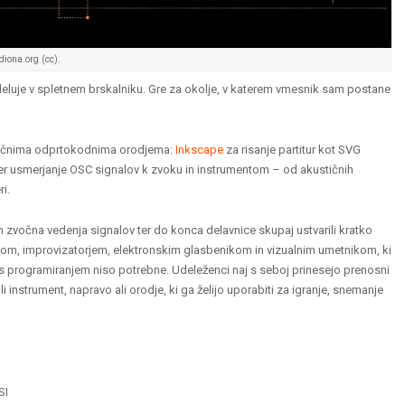
diona.org (cc).
 deluje v spletnem brskalniku. Gre za okolje, v katerem vmesnik sam postane
plačnima odprtokodnima orodjema:
Inkscape
za risanje partitur kot SVG
ter usmerjanje OSC signalov k zvoku in instrumentom – od akustičnih
i.
n zvočna vedenja signalov ter do konca delavnice skupaj ustvarili kratko
om, improvizatorjem, elektronskim glasbenikom in vizualnim umetnikom, ki
nje s programiranjem niso potrebne. Udeleženci naj s seboj prinesejo prenosni
instrument, napravo ali orodje, ki ga želijo uporabiti za igranje, snemanje
SI